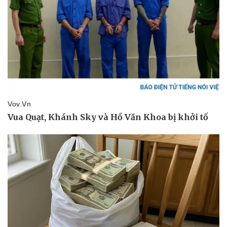
Vụ án
Vũ khí
Tin nóng
Việt Nam
Tư vấn luật
Phân tích