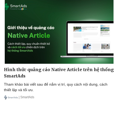
Sức khỏe
Đời sống
Dinh dưỡng - món ngon
Nhà đẹp
Cây thuốc
Blog
Sản phụ khoa
Tình yêu - Gia đình
Nhi khoa
Hình thức quảng cáo Native Article trên hệ thống
Nam khoa
Làm đẹp - giảm cân
SmartAds
Phòng mạch online
Tham khảo bài viết sau để nắm vị trí, quy cách nội dung, cách
Ăn sạch sống khỏe
thiết lập và tối ưu.
| SmartAds