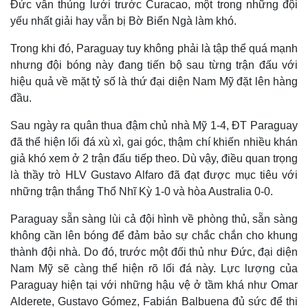
Đức vẫn thủng lưới trước Curacao, một trong những đội
yếu nhất giải hay vẫn bị Bờ Biển Ngà làm khó.
Trong khi đó, Paraguay tuy không phải là tập thể quá mạnh
nhưng đội bóng này đang tiến bộ sau từng trận đấu với
hiệu quả về mặt tỷ số là thứ đại diện Nam Mỹ đặt lên hàng
đầu.
Sau ngày ra quân thua đậm chủ nhà Mỹ 1-4, ĐT Paraguay
đã thể hiện lối đá xù xì, gai góc, thậm chí khiến nhiều khán
giả khó xem ở 2 trận đấu tiếp theo. Dù vậy, điều quan trọng
là thầy trò HLV Gustavo Alfaro đã đạt được mục tiêu với
những trận thắng Thổ Nhĩ Kỳ 1-0 và hòa Australia 0-0.
Paraguay sẵn sàng lùi cả đội hình về phòng thủ, sẵn sàng
không cần lên bóng để đảm bảo sự chắc chắn cho khung
thành đội nhà. Do đó, trước một đối thủ như Đức, đại diện
Nam Mỹ sẽ càng thể hiện rõ lối đá này. Lực lượng của
Paraguay hiện tại với những hậu vệ ở tầm khá như Omar
Alderete, Gustavo Gómez, Fabián Balbuena đủ sức để thi