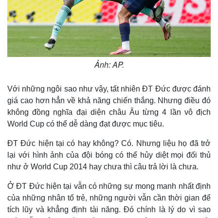
Ảnh: AP.
Với những ngôi sao như vậy, tất nhiên ĐT Đức được đánh
giá cao hơn hẳn về khả năng chiến thắng. Nhưng điều đó
không đồng nghĩa đại diện châu Âu từng 4 lần vô địch
World Cup có thể dễ dàng đạt được mục tiêu.
Thế giới
Multimedia
ĐT Đức hiện tại có hay không? Có. Nhưng liệu họ đã trở
Quan sát
Video
lại với hình ảnh của đội bóng có thể hủy diệt mọi đối thủ
Cuộc sống đó đây
Ảnh
như ở World Cup 2014 hay chưa thì câu trả lời là chưa.
Hồ sơ
E-Magazine
Infographic
Ở ĐT Đức hiện tại vẫn có những sự mong manh nhất định
của những nhân tố trẻ, những người vẫn cần thời gian để
tích lũy và khẳng định tài năng. Đó chính là lý do vì sao