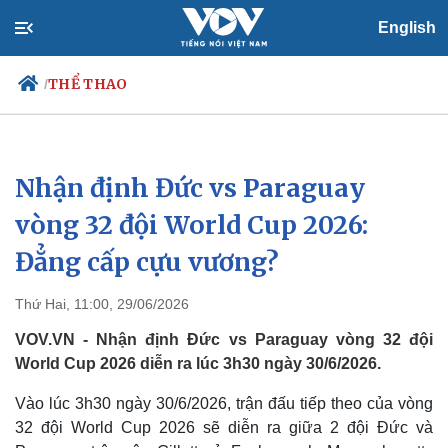
English
THỂ THAO
/
Nhận định Đức vs Paraguay
Chính trị
Xã hội
Đảng
Tin 24h
vòng 32 đội World Cup 2026:
Tổ chức nhân sự
Dự báo thời tiết
Đẳng cấp cựu vương?
Quốc hội
Giáo dục
Nhận diện sự thật
Dấu ấn VOV
Việc làm
Thứ Hai, 11:00, 29/06/2026
Biển đảo
VOV.VN - Nhận định Đức vs Paraguay vòng 32 đội
World Cup 2026 diễn ra lúc 3h30 ngày 30/6/2026.
Vào lúc 3h30 ngày 30/6/2026, trận đấu tiếp theo của vòng
32 đội World Cup 2026 sẽ diễn ra giữa 2 đội Đức và