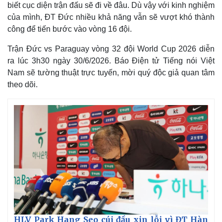
biết cục diện trận đấu sẽ đi về đâu. Dù vậy với kinh nghiệm
của mình, ĐT Đức nhiều khả năng vẫn sẽ vượt khó thành
công để tiến bước vào vòng 16 đội.
Trận Đức vs Paraguay vòng 32 đội World Cup 2026 diễn
ra lúc 3h30 ngày 30/6/2026. Báo Điện tử Tiếng nói Việt
Nam sẽ tường thuật trực tuyến, mời quý độc giả quan tâm
theo dõi.
Kinh tế
Thị trường
Bất động sản
Giá vàng
Khởi nghiệp
Tiêu dùng
Tỷ giá
Chứng khoán
HLV Park Hang Seo cúi đầu xin lỗi vì ĐT Hàn