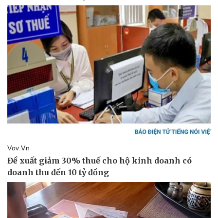
Thể thao
Ô tô - Xe máy
Bóng đá
Ô tô
Lịch thi đấu bóng đá
Xe máy
Thế giới thể thao
Tư vấn
eSports
Hậu trường