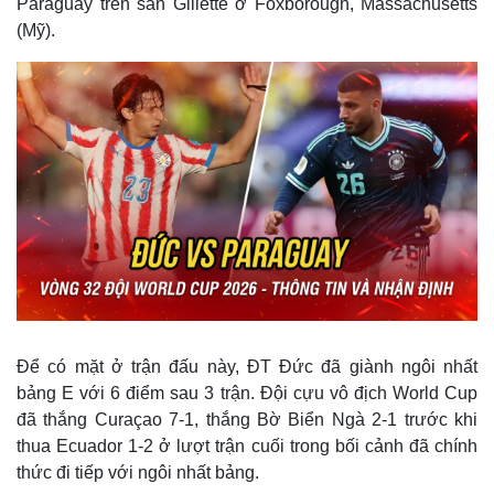
Paraguay trên sân Gillette ở Foxborough, Massachusetts
(Mỹ).
Để có mặt ở trận đấu này, ĐT Đức đã giành ngôi nhất
bảng E với 6 điểm sau 3 trận. Đội cựu vô địch World Cup
đã thắng Curaçao 7-1, thắng Bờ Biển Ngà 2-1 trước khi
thua Ecuador 1-2 ở lượt trận cuối trong bối cảnh đã chính
thức đi tiếp với ngôi nhất bảng.