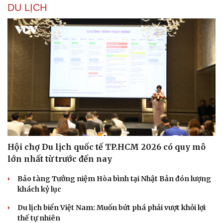
DU LỊCH
Hội chợ Du lịch quốc tế TP.HCM 2026 có quy mô
lớn nhất từ trước đến nay
Du lịch
Podcast
Bảo tàng Tưởng niệm Hòa bình tại Nhật Bản đón lượng
khách kỷ lục
Tư vấn
Câu chuyện thời sự
Săn Tour
Đọc truyện đêm khuya
Du lịch biển Việt Nam: Muốn bứt phá phải vượt khỏi lợi
check-in
Cửa sổ tình yêu
thế tự nhiên
Kể chuyện cho bé