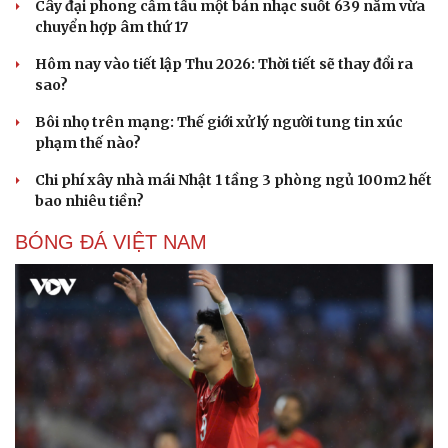
Cây đại phong cầm tấu một bản nhạc suốt 639 năm vừa
chuyển hợp âm thứ 17
Hôm nay vào tiết lập Thu 2026: Thời tiết sẽ thay đổi ra
sao?
Bôi nhọ trên mạng: Thế giới xử lý người tung tin xúc
phạm thế nào?
Chi phí xây nhà mái Nhật 1 tầng 3 phòng ngủ 100m2 hết
bao nhiêu tiền?
BÓNG ĐÁ VIỆT NAM
Văn hóa
Giải trí
Sân khấu - Điện ảnh
Nghệ sĩ
Văn học
Thời trang
Âm nhạc
Sao Việt
Di sản