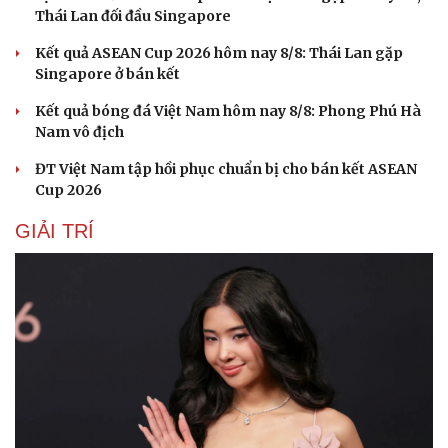
Thái Lan đối đầu Singapore
Kết quả ASEAN Cup 2026 hôm nay 8/8: Thái Lan gặp
Singapore ở bán kết
Kết quả bóng đá Việt Nam hôm nay 8/8: Phong Phú Hà
Nam vô địch
ĐT Việt Nam tập hồi phục chuẩn bị cho bán kết ASEAN
Cup 2026
GIẢI TRÍ
Văn hóa
Giải trí
Sân khấu - Điện ảnh
Nghệ sĩ
Văn học
Thời trang
Âm nhạc
Sao Việt
Di sản