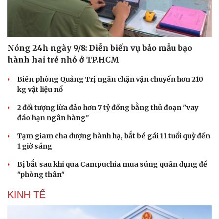
Nóng 24h ngày 9/8: Diễn biến vụ bảo mẫu bạo
hành hai trẻ nhỏ ở TP.HCM
Biên phòng Quảng Trị ngăn chặn vận chuyển hơn 210
kg vật liệu nổ
2 đối tượng lừa đảo hơn 7 tỷ đồng bằng thủ đoạn "vay
đáo hạn ngân hàng"
Tạm giam cha dượng hành hạ, bắt bé gái 11 tuổi quỳ đến
1 giờ sáng
Bị bắt sau khi qua Campuchia mua súng quân dụng để
"phòng thân"
KINH TẾ
Cải chính