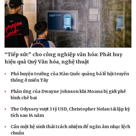
Sức khỏe
Đời sống
“Tiếp sức” cho công nghiệp văn hóa: Phát huy
Dinh dưỡng - món ngon
Nhà đẹp
Cây thuốc
Blog
hiệu quả Quỹ Văn hóa, nghệ thuật
Sản phụ khoa
Tình yêu - Gia đình
Phó huyện trưởng của Hàn Quốc quảng bá lễ hội truyền
Nhi khoa
thống ở miền Tây
Nam khoa
Làm đẹp - giảm cân
Phản ứng của Dwayne Johnson khi Moana bị giới phê
Phòng mạch online
bình chê bai
Ăn sạch sống khỏe
The Odyssey vượt 1 tỷ USD, Christopher Nolan tái lập kỳ
tích sau 14 năm
Cần một hệ sinh thái trách nhiệm để ngăn âm nhạc lệch
chuẩn