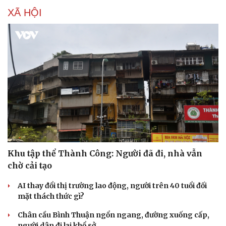
XÃ HỘI
Khu tập thể Thành Công: Người đã đi, nhà vẫn
chờ cải tạo
Du lịch
Podcast
AI thay đổi thị trường lao động, người trên 40 tuổi đối
Tư vấn
Câu chuyện thời sự
mặt thách thức gì?
Săn Tour
Đọc truyện đêm khuya
check-in
Cửa sổ tình yêu
Chân cầu Bình Thuận ngổn ngang, đường xuống cấp,
Kể chuyện cho bé
người dân đi lại khổ sở