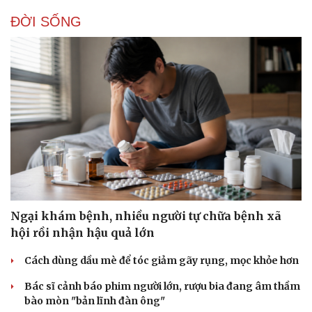
ĐỜI SỐNG
Ngại khám bệnh, nhiều người tự chữa bệnh xã
hội rồi nhận hậu quả lớn
Cách dùng dầu mè để tóc giảm gãy rụng, mọc khỏe hơn
Bác sĩ cảnh báo phim người lớn, rượu bia đang âm thầm
bào mòn "bản lĩnh đàn ông"