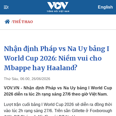
English
THỂ THAO
/
Nhận định Pháp vs Na Uy bảng I
Chính trị
Xã hội
Đảng
Tin 24h
World Cup 2026: Niềm vui cho
Tổ chức nhân sự
Dự báo thời tiết
Mbappe hay Haaland?
Quốc hội
Giáo dục
Nhận diện sự thật
Dấu ấn VOV
Việc làm
Thứ Sáu, 06:00, 26/06/2026
Biển đảo
VOV.VN - Nhận định Pháp vs Na Uy bảng I World Cup
2026 diễn ra lúc 2h rạng sáng 27/6 theo giờ Việt Nam.
Lượt trận cuối bảng I World Cup 2026 sẽ diễn ra đồng thời
vào lúc 2h rạng sáng 27/6. Trên sân Gillette ở Foxborough