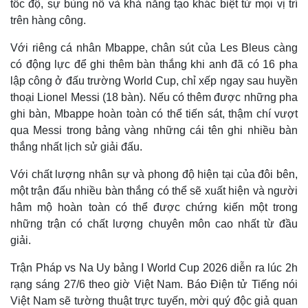
tốc độ, sự bùng nổ và khả năng tạo khác biệt từ mọi vị trí
trên hàng công.
Với riêng cá nhân Mbappe, chân sút của Les Bleus càng
có động lực để ghi thêm bàn thắng khi anh đã có 16 pha
lập công ở đấu trường World Cup, chỉ xếp ngay sau huyền
thoại Lionel Messi (18 bàn). Nếu có thêm được những pha
ghi bàn, Mbappe hoàn toàn có thể tiến sát, thậm chí vượt
qua Messi trong bảng vàng những cái tên ghi nhiều bàn
thắng nhất lịch sử giải đấu.
Với chất lượng nhân sự và phong độ hiện tại của đôi bên,
một trận đấu nhiều bàn thắng có thể sẽ xuất hiện và người
hâm mộ hoàn toàn có thể được chứng kiến một trong
những trận có chất lượng chuyên môn cao nhất từ đầu
giải.
Trận Pháp vs Na Uy bảng I World Cup 2026 diễn ra lúc 2h
rạng sáng 27/6 theo giờ Việt Nam. Báo Điện tử Tiếng nói
Việt Nam sẽ tường thuật trực tuyến, mời quý độc giả quan