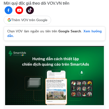
Mời quý độc giả theo dõi VOV.VN trên
Thêm VOV trên Google
Chọn VOV làm nguồn ưu tiên trên
Google Search
.
Xem hướng
dẫn.
Kinh tế
Thị trường
Bất động sản
Giá vàng
Khởi nghiệp
Tiêu dùng
Tỷ giá
Chứng khoán