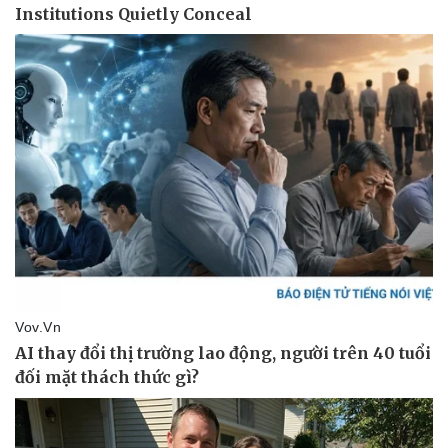
Vụ án
Vũ khí
Tin nóng
Việt Nam
Tư vấn luật
Phân tích