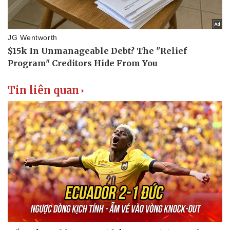
Thể thao
Ô tô - Xe máy
Bóng đá
Ô tô
Lịch thi đấu bóng đá
Xe máy
Thế giới thể thao
Tư vấn
eSports
Hậu trường
Tin liên quan