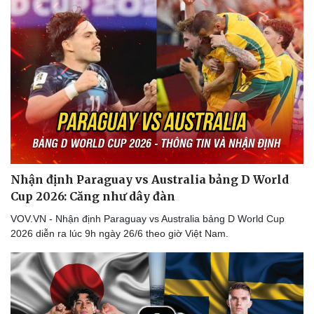
Doanh nghiệp
Công nghệ
Thông tin doanh nghiệp
Sành điệu
Doanh nghiệp 24h
Tin Công nghệ
Doanh nhân
Trải nghiệm
Vì cộng đồng
Chuyển đổi số
Nhận định Paraguay vs Australia bảng D World
Cup 2026: Căng như dây đàn
VOV.VN - Nhận định Paraguay vs Australia bảng D World Cup
2026 diễn ra lúc 9h ngày 26/6 theo giờ Việt Nam.