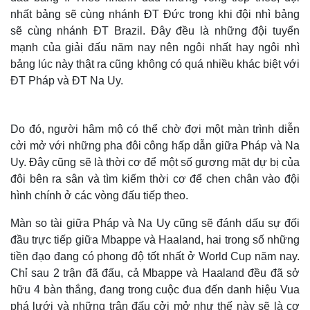
nhất bảng sẽ cùng nhánh ĐT Đức trong khi đội nhì bảng
sẽ cùng nhánh ĐT Brazil. Đây đều là những đội tuyển
mạnh của giải đấu năm nay nên ngôi nhất hay ngôi nhì
bảng lúc này thật ra cũng không có quá nhiều khác biệt với
ĐT Pháp và ĐT Na Uy.
Do đó, người hâm mộ có thể chờ đợi một màn trình diễn
cởi mở với những pha đôi công hấp dẫn giữa Pháp và Na
Uy. Đây cũng sẽ là thời cơ để một số gương mặt dự bị của
đôi bên ra sân và tìm kiếm thời cơ để chen chân vào đội
hình chính ở các vòng đấu tiếp theo.
Màn so tài giữa Pháp và Na Uy cũng sẽ đánh dấu sự đối
đầu trực tiếp giữa Mbappe và Haaland, hai trong số những
tiền đạo đang có phong độ tốt nhất ở World Cup năm nay.
Chỉ sau 2 trận đã đấu, cả Mbappe và Haaland đều đã sở
hữu 4 bàn thắng, đang trong cuộc đua đến danh hiệu Vua
phá lưới và những trận đấu cởi mở như thế này sẽ là cơ