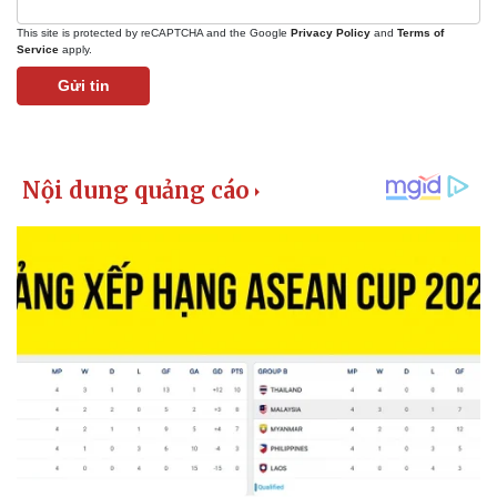
This site is protected by reCAPTCHA and the Google
Privacy Policy
and
Terms of
Service
apply.
Gửi tin