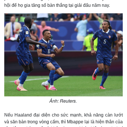
hội để họ gia tăng số bàn thắng tại giải đấu năm nay.
Thế giới
Multimedia
Quan sát
Video
Cuộc sống đó đây
Ảnh
Ảnh: Reuters.
Hồ sơ
E-Magazine
Infographic
Nếu Haaland đại diện cho sức mạnh, khả năng càn lướt
và săn bàn trong vòng cấm, thì Mbappe lại là hiện thân của