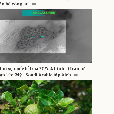
án bộ công an
hời sự quốc tế trưa 30/7: 4 binh sĩ Iran tử
ạn khi Mỹ - Saudi Arabia tập kích