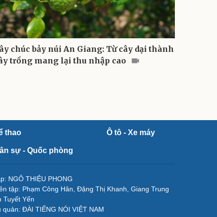
ây chúc bảy núi An Giang: Từ cây dại thành
ây trồng mang lại thu nhập cao
ể thao
Ô tô - Xe máy
ân sự - Quốc phòng
tập: NGÔ THIỆU PHONG
ên tập: Phạm Công Hân, Đặng Thị Khanh, Giang Trung
 Tuyết Yến
ủ quản: ĐÀI TIẾNG NÓI VIỆT NAM