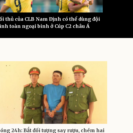
ối thủ của CLB Nam Định có thể dùng đội
Hôm nay
ình toàn ngoại binh ở Cúp C2 châu Á
châu Âu
óng 24h: Bắt đối tượng say rượu, chém hai