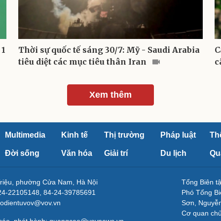
 1
Thời sự quốc tế sáng 30/7: Mỹ - Saudi Arabia
C
tiêu diệt các mục tiêu thân Iran
c
Xem thêm
Multimedia
Kinh tế
Thị trường
Pháp luật
Th
Đời sống
Văn hóa
Giải trí
Du lịch
Qu
Triệu, phường Cửa Nam, Hà Nội
Tổng Biên 
-24-22105148, 84-24-39785691
Phó Tổng Bi
aodientuvov@vov.vn
Sơn, Nguyễn
Cơ quan ch
 cáo, phát hành: quangcao@vovnews.vn