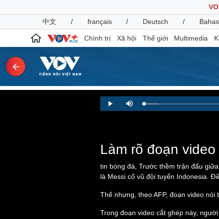
VO
中文
/
français
/
Deutsch
/
Bahas
Chính trị
Xã hội
Thế giới
Multimedia
K
Chính trị
Xã hội
Loaded
:
Play
Mute
4.46%
Đảng
Tin 24h
Tổ chức nhân sự
Dự báo thời tiết
Quốc hội
Giáo dục
Nhận diện sự thật
Dấu ấn VOV
Làm rõ đoạn video 
Việc làm
Biển đảo
tin bóng đá, Trước thềm trận đấu giữa
là Messi cổ vũ đội tuyển Indonesia. Đ
Pháp luật
Quân sự - Quốc phòng
Thế nhưng, theo AFP, đoạn video nói 
Vụ án
Vũ khí
Tin nóng
Việt Nam
Trong đoạn video cắt ghép này, người 
Tư vấn luật
Phân tích