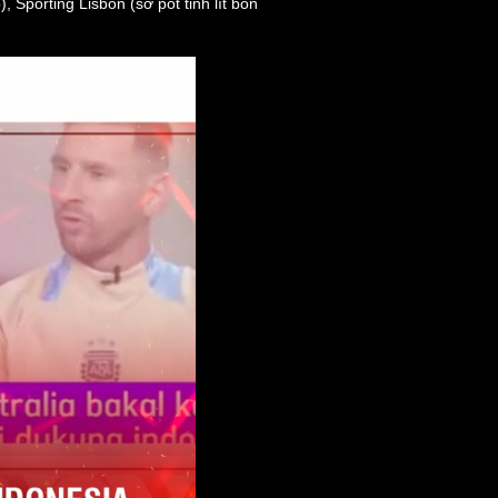
Sporting Lisbon (sờ pót tinh lít bon