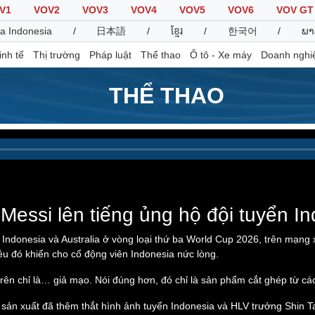
V1
VOV2
VOV3
VOV4
VOV5
VOV6
VOV GT
a Indonesia
/
日本語
/
ខ្មែរ
/
한국어
/
ພາ
inh tế
Thị trường
Pháp luật
Thể thao
Ô tô - Xe máy
Doanh nghi
THỂ THAO
Thế giới
Multimedia
K
Quan sát
Video
B
Cuộc sống đó đây
Ảnh
K
Hồ sơ
E-Magazine
Infographic
Messi lên tiếng ủng hộ đội tuyển I
 Indonesia và Australia ở vòng loại thứ ba World Cup 2026, trên mạng 
iều đó khiến cho cổ động viên Indonesia nức lòng.
Thể thao
Ô tô - Xe máy
D
trên chỉ là… giả mạo. Nói đúng hơn, đó chỉ là sản phẩm cắt ghép từ c
Bóng đá
Ô tô
T
Lịch thi đấu bóng đá
Xe máy
sản xuất đã thêm thắt hình ảnh tuyển Indonesia và HLV trưởng Shin Ta
Thế giới thể thao
Tư vấn