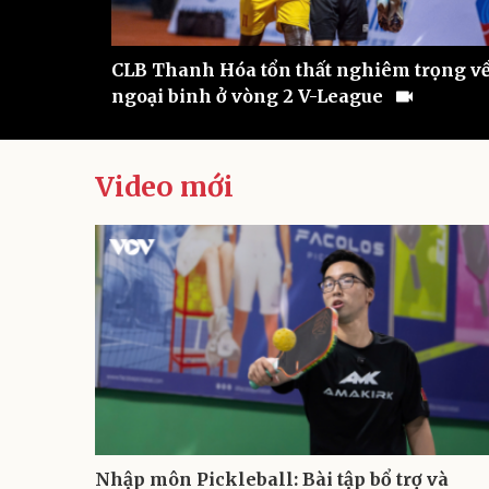
p C1
CLB Thanh Hóa tổn thất nghiêm trọng v
ngoại binh ở vòng 2 V-League
Video mới
Nhập môn Pickleball: Bài tập bổ trợ và