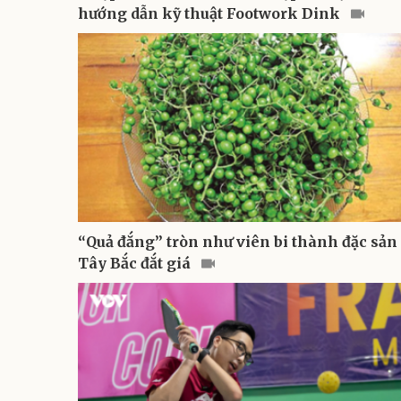
hướng dẫn kỹ thuật Footwork Dink
“Quả đắng” tròn như viên bi thành đặc sản
Tây Bắc đắt giá