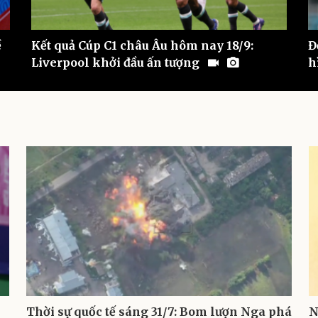
ề
Kết quả Cúp C1 châu Âu hôm nay 18/9:
Đ
Liverpool khởi đầu ấn tượng
h
Thời sự quốc tế sáng 31/7: Bom lượn Nga phá
N