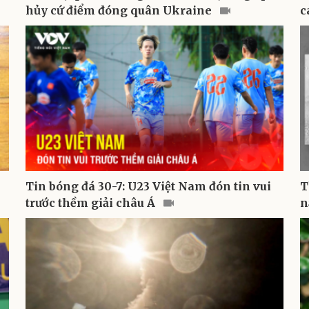
hủy cứ điểm đóng quân Ukraine
c
Tin bóng đá 30-7: U23 Việt Nam đón tin vui
T
trước thềm giải châu Á
n