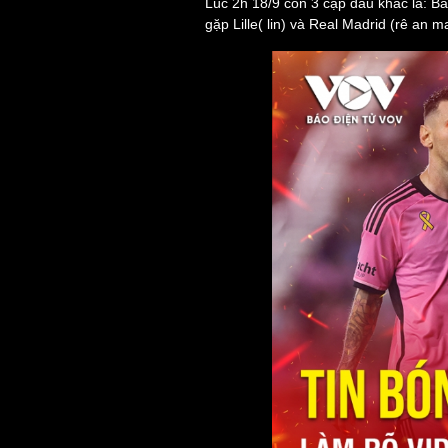
Lúc 2h 18/9 còn 3 cặp đấu khác là: Ba
gặp Lille( lin) và Real Madrid (rê an ma