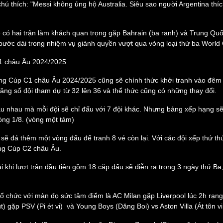
ú thích: "Messi không ủng hộ Australia. Siêu sao người Argentina thích
eSports
V
Hậu trường
ẽ có hai trận làm khách quan trọng gặp Bahrain (ba ranh) và Trung Quố
Văn hóa
Giải trí
D
 bước dài trong nhiệm vụ giành quyền vượt qua vòng loại thứ ba World
Sân khấu - Điện ảnh
Nghệ sĩ
Văn học
Thời trang
1 châu Âu 2024/2025
Âm nhạc
Sao Việt
c
Di sản
ảng Cúp C1 châu Âu 2024/2025 cũng sẽ chính thức khởi tranh vào đêm
tăng số đội tham dự từ 32 lên 36 và thể thức cũng có những thay đổi.
ầu nhau mà mỗi đội sẽ chỉ đấu với 7 đội khác. Nhưng bảng xếp hạng sẽ 
vòng 1/8. (vòng một tám)
 sẽ đá thêm một vòng đấu để tranh 8 vé còn lại. Với các đội xếp thứ th
ng Cúp C2 châu Âu.
ải khi lượt trận đầu tiên gồm 18 cặp đấu sẽ diễn ra trong 3 ngày thứ B
ổ chức với màn đọ sức tâm điểm là AC Milan gặp Liverpool lúc 2h rạng
) gặp PSV (Pi ét vi) và Young Boys (Dăng Boi) vs Aston Villa (Át tôn vi 