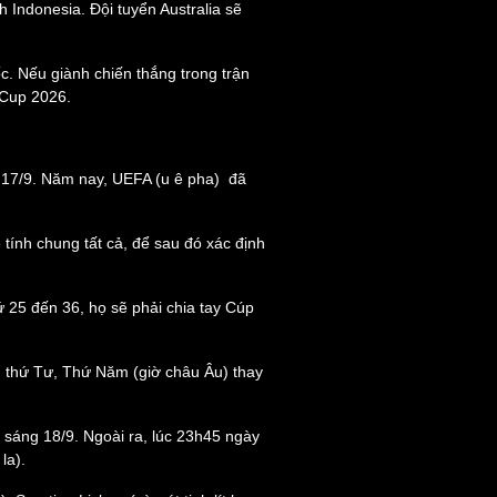
 Indonesia. Đội tuyển Australia sẽ
ì cộng đồng
Chuyển đổi số
c. Nếu giành chiến thắng trong trận
u lịch
Podcast
 Cup 2026.
Tư vấn
Câu chuyện thời sự
Săn Tour
Đọc truyện đêm khuya
heck-in
Cửa sổ tình yêu
Kể chuyện cho bé
 17/9. Năm nay, UEFA (u ê pha) đã
Hạt giống tâm hồn
tính chung tất cả, để sau đó xác định
ứ 25 đến 36, họ sẽ phải chia tay Cúp
a, thứ Tư, Thứ Năm (giờ châu Âu) thay
 sáng 18/9. Ngoài ra, lúc 23h45 ngày
la).