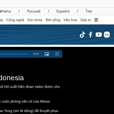
ສາລາວ
/
Русский
/
Español
/
ไทย
ệp
Công nghệ
Sức khỏe
Đời sống
Văn hóa
Giải trí
inh tế
Thị trường
Remaining
-
6:11
Picture-
Fullscreen
in-
ất động sản
Giá vàng
Picture
Time
hởi nghiệp
Tiêu dùng
Tỷ giá
Chứng khoán
ndonesia
Giá cà phê
xã hội xuất hiện đoạn video được cho
oanh nghiệp
Công nghệ
ác cuộc phỏng vấn cũ của Messi.
hông tin doanh nghiệp
Sành điệu
Doanh nghiệp 24h
Tin Công nghệ
e Yong (sin tê dông) để thuyết phục
Doanh nhân
Trải nghiệm