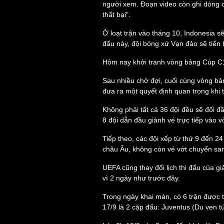
người xem. Đoạn video còn ghi dòng ch
thất bại".
Ở loạt trận vào tháng 10, Indonesia s
Sức khỏe
Đời sống
đấu này, đội bóng xứ Vạn đảo sẽ tiến
Dinh dưỡng - món ngon
Nhà đẹp
Cây thuốc
Blog
Hôm nay khởi tranh vòng bảng Cúp C
Sản phụ khoa
Tình yêu - Gia đình
Nhi khoa
Sau nhiều chờ đợi, cuối cùng vòng b
Nam khoa
đưa ra một quyết định quan trọng khi 
Làm đẹp - giảm cân
Không phải tất cả 36 đội đều sẽ đối đ
Phòng mạch online
8 đội dẫn đầu giành vé trực tiếp vào 
Ăn sạch sống khỏe
Tiếp theo, các đội xếp từ thứ 9 đến 24
Cải chính
châu Âu, không còn vé vớt chuyển sa
UEFA cũng thay đổi lịch thi đấu của gi
vì 2 ngày như trước đây.
Trong ngày khai màn, có 6 trận được t
17/9 là 2 cặp đấu: Juventus (Du ven tút