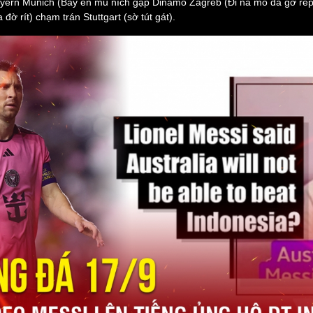
yern Munich (Bay en mu ních gặp Dinamo Zagreb (Đi na mô da gờ rép), 
 đờ rít) chạm trán Stuttgart (sờ tút gát).