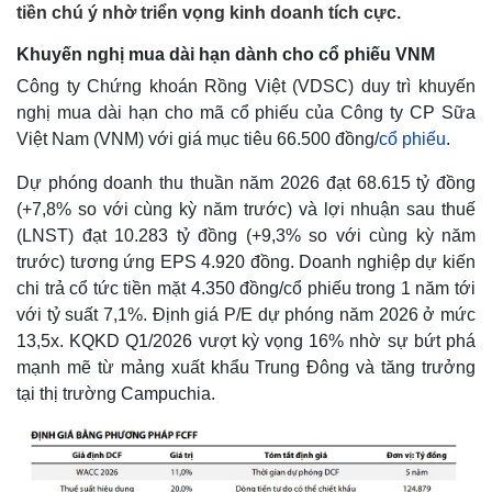
tiền chú ý nhờ triển vọng kinh doanh tích cực.
Khuyến nghị mua dài hạn dành cho cổ phiếu VNM
Công ty Chứng khoán Rồng Việt (VDSC) duy trì khuyến
nghị mua dài hạn cho mã cổ phiếu của Công ty CP Sữa
Việt Nam (VNM) với giá mục tiêu 66.500 đồng/
cổ phiếu
.
Dự phóng doanh thu thuần năm 2026 đạt 68.615 tỷ đồng
(+7,8% so với cùng kỳ năm trước) và lợi nhuận sau thuế
(LNST) đạt 10.283 tỷ đồng (+9,3% so với cùng kỳ năm
trước) tương ứng EPS 4.920 đồng. Doanh nghiệp dự kiến
chi trả cổ tức tiền mặt 4.350 đồng/cổ phiếu trong 1 năm tới
với tỷ suất 7,1%. Định giá P/E dự phóng năm 2026 ở mức
13,5x. KQKD Q1/2026 vượt kỳ vọng 16% nhờ sự bứt phá
mạnh mẽ từ mảng xuất khẩu Trung Đông và tăng trưởng
tại thị trường Campuchia.