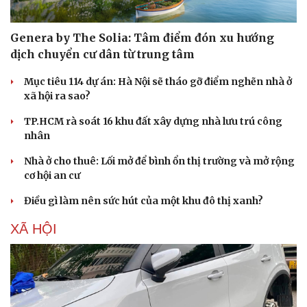
Genera by The Solia: Tâm điểm đón xu hướng
dịch chuyển cư dân từ trung tâm
Mục tiêu 114 dự án: Hà Nội sẽ tháo gỡ điểm nghẽn nhà ở
xã hội ra sao?
TP.HCM rà soát 16 khu đất xây dựng nhà lưu trú công
nhân
Nhà ở cho thuê: Lối mở để bình ổn thị trường và mở rộng
cơ hội an cư
Điều gì làm nên sức hút của một khu đô thị xanh?
XÃ HỘI