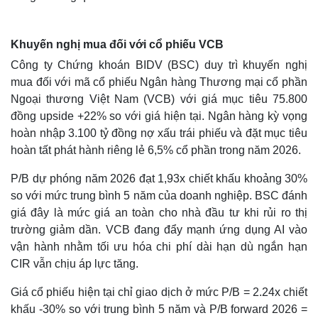
Khuyến nghị mua đối với cổ phiếu VCB
Công ty Chứng khoán BIDV (BSC) duy trì khuyến nghị
mua đối với mã cổ phiếu Ngân hàng Thương mại cổ phần
Ngoại thương Việt Nam (VCB) với giá mục tiêu 75.800
đồng upside +22% so với giá hiện tại. Ngân hàng kỳ vọng
hoàn nhập 3.100 tỷ đồng nợ xấu trái phiếu và đặt mục tiêu
hoàn tất phát hành riêng lẻ 6,5% cổ phần trong năm 2026.
P/B dự phóng năm 2026 đạt 1,93x chiết khấu khoảng 30%
so với mức trung bình 5 năm của doanh nghiệp. BSC đánh
Thế giới
Multimedia
giá đây là mức giá an toàn cho nhà đầu tư khi rủi ro thị
Quan sát
Video
trường giảm dần. VCB đang đẩy mạnh ứng dụng AI vào
Cuộc sống đó đây
Ảnh
vận hành nhằm tối ưu hóa chi phí dài hạn dù ngắn hạn
Hồ sơ
E-Magazine
CIR vẫn chịu áp lực tăng.
Infographic
Giá cổ phiếu hiện tại chỉ giao dịch ở mức P/B = 2.24x chiết
khấu -30% so với trung bình 5 năm và P/B forward 2026 =