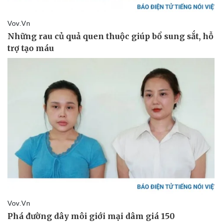
Vụ án
Vũ khí
Tin nóng
Việt Nam
Tư vấn luật
Phân tích