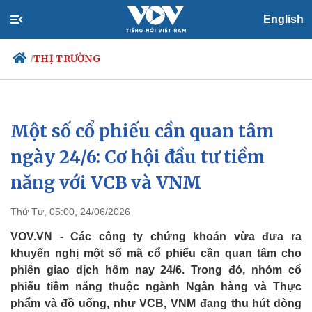
English
THỊ TRƯỜNG
/
Một số cổ phiếu cần quan tâm
Chính trị
Xã hội
Đảng
Tin 24h
ngày 24/6: Cơ hội đầu tư tiềm
Tổ chức nhân sự
Dự báo thời tiết
năng với VCB và VNM
Quốc hội
Giáo dục
Nhận diện sự thật
Dấu ấn VOV
Việc làm
Thứ Tư, 05:00, 24/06/2026
Biển đảo
VOV.VN - Các công ty chứng khoán vừa đưa ra
khuyến nghị một số mã cổ phiếu cần quan tâm cho
phiên giao dịch hôm nay 24/6. Trong đó, nhóm cổ
phiếu tiềm năng thuộc ngành Ngân hàng và Thực
phẩm và đồ uống, như VCB, VNM đang thu hút dòng