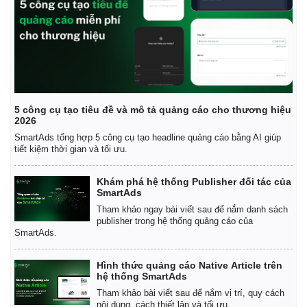
5 công cụ tạo tiêu đề và mô tả quảng cáo cho thương hiệu
2026
SmartAds tổng hợp 5 công cụ tạo headline quảng cáo bằng AI giúp
tiết kiệm thời gian và tối ưu.
Khám phá hệ thống Publisher đối tác của
SmartAds
Tham khảo ngay bài viết sau để nắm danh sách
publisher trong hệ thống quảng cáo của
SmartAds.
Kinh tế
Thị trường
Bất động sản
Giá vàng
Hình thức quảng cáo Native Article trên
Khởi nghiệp
Tiêu dùng
hệ thống SmartAds
Tỷ giá
Tham khảo bài viết sau để nắm vị trí, quy cách
Chứng khoán
nội dung, cách thiết lập và tối ưu.