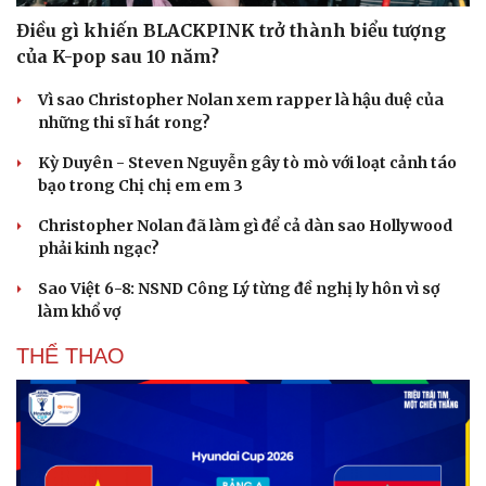
Điều gì khiến BLACKPINK trở thành biểu tượng
của K-pop sau 10 năm?
Vì sao Christopher Nolan xem rapper là hậu duệ của
những thi sĩ hát rong?
Kỳ Duyên - Steven Nguyễn gây tò mò với loạt cảnh táo
bạo trong Chị chị em em 3
Christopher Nolan đã làm gì để cả dàn sao Hollywood
phải kinh ngạc?
Sao Việt 6-8: NSND Công Lý từng đề nghị ly hôn vì sợ
làm khổ vợ
THỂ THAO
Du lịch
Podcast
Tư vấn
Câu chuyện thời sự
Săn Tour
Đọc truyện đêm khuya
check-in
Cửa sổ tình yêu
Kể chuyện cho bé