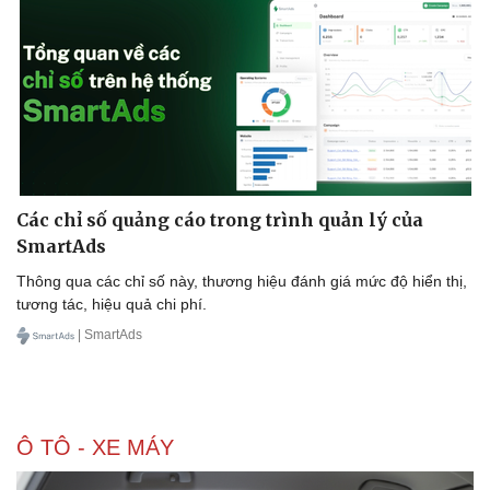
Doanh nghiệp
Công nghệ
Thông tin doanh nghiệp
Sành điệu
Doanh nghiệp 24h
Tin Công nghệ
Doanh nhân
Trải nghiệm
Vì cộng đồng
Chuyển đổi số
Các chỉ số quảng cáo trong trình quản lý của
SmartAds
Thông qua các chỉ số này, thương hiệu đánh giá mức độ hiển thị,
tương tác, hiệu quả chi phí.
| SmartAds
Ô TÔ - XE MÁY