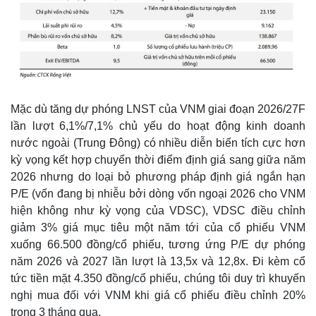
Mặc dù tăng dự phóng LNST của VNM giai đoạn 2026/27F
lần lượt 6,1%/7,1% chủ yếu do hoạt động kinh doanh
nước ngoài (Trung Đông) có nhiều diễn biến tích cực hơn
kỳ vọng kết hợp chuyển thời điểm định giá sang giữa năm
2026 nhưng do loại bỏ phương pháp định giá ngắn hạn
P/E (vốn đang bị nhiễu bởi dòng vốn ngoại 2026 cho VNM
hiện không như kỳ vọng của VDSC), VDSC điều chỉnh
giảm 3% giá mục tiêu một năm tới của cổ phiếu VNM
xuống 66.500 đồng/cổ phiếu, tương ứng P/E dự phóng
năm 2026 và 2027 lần lượt là 13,5x và 12,8x. Đi kèm cổ
tức tiền mặt 4.350 đồng/cổ phiếu, chúng tôi duy trì khuyến
nghị mua đối với VNM khi giá cổ phiếu điều chỉnh 20%
trong 3 tháng qua.