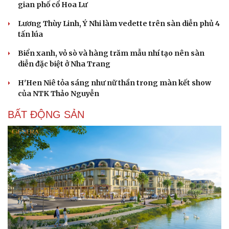
gian phố cổ Hoa Lư
Lương Thùy Linh, Ý Nhi làm vedette trên sàn diễn phủ 4
tấn lúa
Biển xanh, vỏ sò và hàng trăm mẫu nhí tạo nên sàn
diễn đặc biệt ở Nha Trang
Sức khỏe
Đời sống
H'Hen Niê tỏa sáng như nữ thần trong màn kết show
Dinh dưỡng - món ngon
Nhà đẹp
của NTK Thảo Nguyễn
Cây thuốc
Blog
BẤT ĐỘNG SẢN
Sản phụ khoa
Tình yêu - Gia đình
Nhi khoa
Nam khoa
Làm đẹp - giảm cân
Phòng mạch online
Ăn sạch sống khỏe