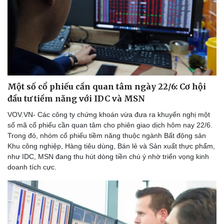
Thể thao
Ô tô - Xe máy
Bóng đá
Ô tô
Lịch thi đấu bóng đá
Xe máy
Thế giới thể thao
Tư vấn
eSports
Hậu trường
Một số cổ phiếu cần quan tâm ngày 22/6: Cơ hội
đầu tư tiềm năng với IDC và MSN
VOV.VN- Các công ty chứng khoán vừa đưa ra khuyến nghị một
số mã cổ phiếu cần quan tâm cho phiên giao dịch hôm nay 22/6.
Trong đó, nhóm cổ phiếu tiềm năng thuộc ngành Bất động sản
Khu công nghiệp, Hàng tiêu dùng, Bán lẻ và Sản xuất thực phẩm,
như IDC, MSN đang thu hút dòng tiền chú ý nhờ triển vọng kinh
doanh tích cực.