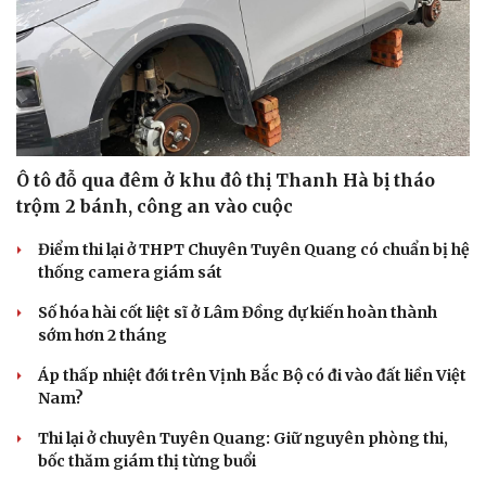
Ô tô đỗ qua đêm ở khu đô thị Thanh Hà bị tháo
trộm 2 bánh, công an vào cuộc
Điểm thi lại ở THPT Chuyên Tuyên Quang có chuẩn bị hệ
thống camera giám sát
Số hóa hài cốt liệt sĩ ở Lâm Đồng dự kiến hoàn thành
sớm hơn 2 tháng
Áp thấp nhiệt đới trên Vịnh Bắc Bộ có đi vào đất liền Việt
Nam?
Thi lại ở chuyên Tuyên Quang: Giữ nguyên phòng thi,
bốc thăm giám thị từng buổi