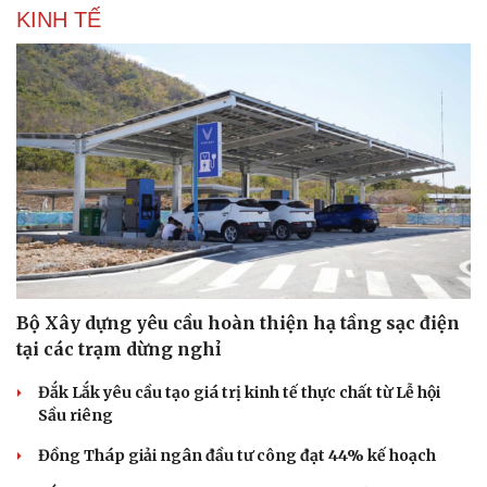
KINH TẾ
Bộ Xây dựng yêu cầu hoàn thiện hạ tầng sạc điện
Văn hóa
Giải trí
tại các trạm dừng nghỉ
Sân khấu - Điện ảnh
Nghệ sĩ
Văn học
Thời trang
Đắk Lắk yêu cầu tạo giá trị kinh tế thực chất từ Lễ hội
Âm nhạc
Sao Việt
Sầu riêng
Di sản
Đồng Tháp giải ngân đầu tư công đạt 44% kế hoạch