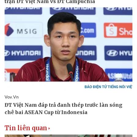
Thể thao
Ô tô - Xe máy
Bóng đá
Ô tô
Lịch thi đấu bóng đá
Xe máy
Thế giới thể thao
Tư vấn
eSports
Hậu trường
Tin liên quan