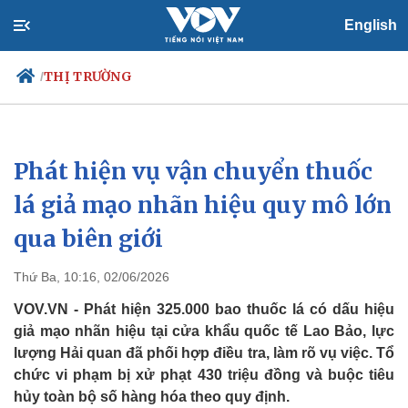
English
THỊ TRƯỜNG
/
Phát hiện vụ vận chuyển thuốc
Chính trị
Xã hội
Đảng
Tin 24h
lá giả mạo nhãn hiệu quy mô lớn
Tổ chức nhân sự
Dự báo thời tiết
qua biên giới
Quốc hội
Giáo dục
Nhận diện sự thật
Dấu ấn VOV
Việc làm
Thứ Ba, 10:16, 02/06/2026
Biển đảo
VOV.VN - Phát hiện 325.000 bao thuốc lá có dấu hiệu
giả mạo nhãn hiệu tại cửa khẩu quốc tế Lao Bảo, lực
lượng Hải quan đã phối hợp điều tra, làm rõ vụ việc. Tổ
chức vi phạm bị xử phạt 430 triệu đồng và buộc tiêu
hủy toàn bộ số hàng hóa theo quy định.