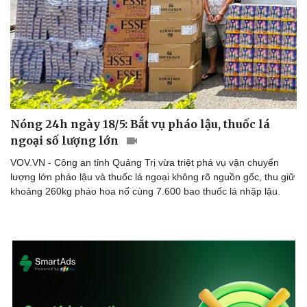
Doanh nghiệp
Công nghệ
Thông tin doanh nghiệp
Sành điệu
Doanh nghiệp 24h
Tin Công nghệ
Doanh nhân
Trải nghiệm
Nóng 24h ngày 18/5: Bắt vụ pháo lậu, thuốc lá
Vì cộng đồng
Chuyển đổi số
ngoại số lượng lớn
VOV.VN - Công an tỉnh Quảng Trị vừa triệt phá vụ vận chuyển
lượng lớn pháo lậu và thuốc lá ngoại không rõ nguồn gốc, thu giữ
khoảng 260kg pháo hoa nổ cùng 7.600 bao thuốc lá nhập lậu.