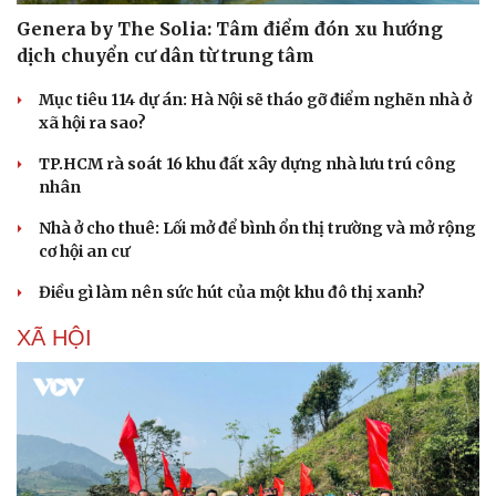
Genera by The Solia: Tâm điểm đón xu hướng
dịch chuyển cư dân từ trung tâm
Mục tiêu 114 dự án: Hà Nội sẽ tháo gỡ điểm nghẽn nhà ở
xã hội ra sao?
TP.HCM rà soát 16 khu đất xây dựng nhà lưu trú công
nhân
Nhà ở cho thuê: Lối mở để bình ổn thị trường và mở rộng
cơ hội an cư
Điều gì làm nên sức hút của một khu đô thị xanh?
XÃ HỘI