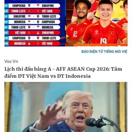
Vụ án
Vũ khí
Tin nóng
Việt Nam
Tư vấn luật
Phân tích