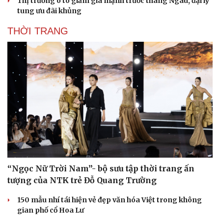
Thị trường ô tô giảm giá mạnh trước tháng Ngâu, đại lý
tung ưu đãi khủng
THỜI TRANG
Sức khỏe
Đời sống
Dinh dưỡng - món ngon
Nhà đẹp
Cây thuốc
Blog
Sản phụ khoa
Tình yêu - Gia đình
Nhi khoa
Nam khoa
Làm đẹp - giảm cân
Phòng mạch online
Ăn sạch sống khỏe
“Ngọc Nữ Trời Nam”- bộ sưu tập thời trang ấn
tượng của NTK trẻ Đỗ Quang Trường
150 mẫu nhí tái hiện vẻ đẹp văn hóa Việt trong không
gian phố cổ Hoa Lư