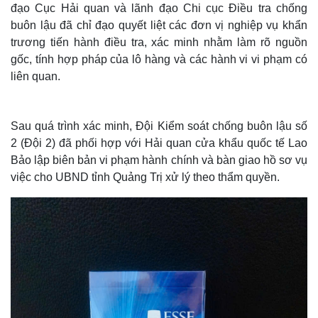
đạo Cục Hải quan và lãnh đạo Chi cục Điều tra chống
buôn lậu đã chỉ đạo quyết liệt các đơn vị nghiệp vụ khẩn
trương tiến hành điều tra, xác minh nhằm làm rõ nguồn
gốc, tính hợp pháp của lô hàng và các hành vi vi phạm có
liên quan.
Sau quá trình xác minh, Đội Kiểm soát chống buôn lậu số
2 (Đội 2) đã phối hợp với Hải quan cửa khẩu quốc tế Lao
Bảo lập biên bản vi phạm hành chính và bàn giao hồ sơ vụ
việc cho UBND tỉnh Quảng Trị xử lý theo thẩm quyền.
Thế giới
Multimedia
Quan sát
Video
Cuộc sống đó đây
Ảnh
Hồ sơ
E-Magazine
Infographic