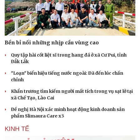
Bền bỉ nối những nhịp cầu vùng cao
Quy tập hài cốt liệt sĩ trong hang đá ở xã Cư Pui, tỉnh
Đắk Lắk
"Loạn" biển hiệu tiếng nước ngoài: Đã đến lúc chấn
chỉnh
Khẩn trương tìm kiếm người mất tích trong vụ sạt lở tại
Văn hóa
Giải trí
xã Chế Tạo, Lào Cai
Sân khấu - Điện ảnh
Nghệ sĩ
Văn học
Thời trang
Đề nghị Hà Nội xác minh hoạt động kinh doanh sản
Âm nhạc
Sao Việt
phẩm Slimaura Care x3
Di sản
KINH TẾ