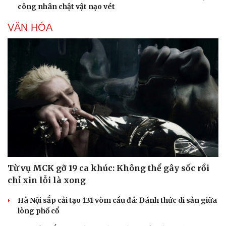
công nhân chật vật nạo vét
VĂN HÓA
Từ vụ MCK gỡ 19 ca khúc: Không thể gây sốc rồi
chỉ xin lỗi là xong
Hà Nội sắp cải tạo 131 vòm cầu đá: Đánh thức di sản giữa
lòng phố cổ