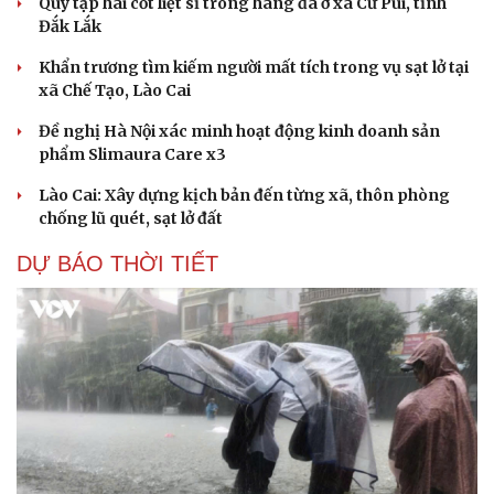
Quy tập hài cốt liệt sĩ trong hang đá ở xã Cư Pui, tỉnh
Đắk Lắk
Khẩn trương tìm kiếm người mất tích trong vụ sạt lở tại
xã Chế Tạo, Lào Cai
Đề nghị Hà Nội xác minh hoạt động kinh doanh sản
phẩm Slimaura Care x3
Lào Cai: Xây dựng kịch bản đến từng xã, thôn phòng
chống lũ quét, sạt lở đất
DỰ BÁO THỜI TIẾT