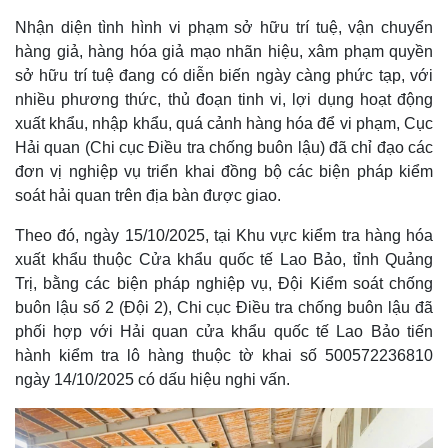
Nhận diện tình hình vi phạm sở hữu trí tuệ, vận chuyển
hàng giả, hàng hóa giả mạo nhãn hiệu, xâm phạm quyền
sở hữu trí tuệ đang có diễn biến ngày càng phức tạp, với
nhiều phương thức, thủ đoạn tinh vi, lợi dụng hoạt động
xuất khẩu, nhập khẩu, quá cảnh hàng hóa để vi phạm, Cục
Hải quan (Chi cục Điều tra chống buôn lậu) đã chỉ đạo các
đơn vị nghiệp vụ triển khai đồng bộ các biện pháp kiểm
soát hải quan trên địa bàn được giao.
Theo đó, ngày 15/10/2025, tại Khu vực kiểm tra hàng hóa
xuất khẩu thuộc Cửa khẩu quốc tế Lao Bảo, tỉnh Quảng
Trị, bằng các biện pháp nghiệp vụ, Đội Kiểm soát chống
buôn lậu số 2 (Đội 2), Chi cục Điều tra chống buôn lậu đã
phối hợp với Hải quan cửa khẩu quốc tế Lao Bảo tiến
hành kiểm tra lô hàng thuộc tờ khai số 500572236810
ngày 14/10/2025 có dấu hiệu nghi vấn.