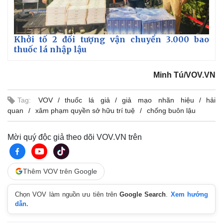
Khởi tố 2 đối tượng vận chuyển 3.000 bao
thuốc lá nhập lậu
Minh Tú/VOV.VN
Tag:
VOV
thuốc lá giả
giả mạo nhãn hiệu
hải
quan
xâm phạm quyền sở hữu trí tuệ
chống buôn lậu
Mời quý độc giả theo dõi VOV.VN trên
Thêm VOV trên Google
Kinh tế
Thị trường
Bất động sản
Giá vàng
Chọn VOV làm nguồn ưu tiên trên
Google Search
.
Xem hướng
Khởi nghiệp
Tiêu dùng
dẫn.
Tỷ giá
Chứng khoán