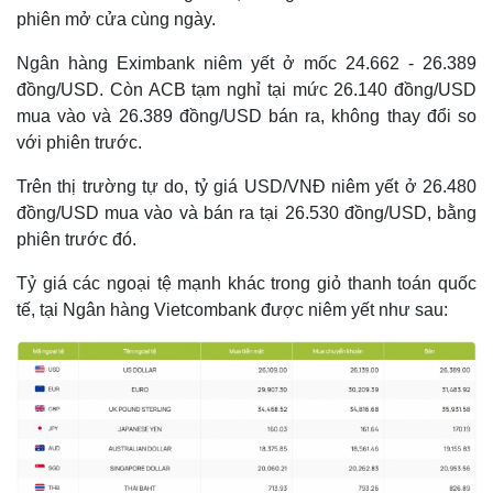
phiên mở cửa cùng ngày.
Ngân hàng Eximbank niêm yết ở mốc 24.662 - 26.389
đồng/USD. Còn ACB tạm nghỉ tại mức 26.140 đồng/USD
mua vào và 26.389 đồng/USD bán ra, không thay đổi so
với phiên trước.
Trên thị trường tự do, tỷ giá USD/VNĐ niêm yết ở 26.480
đồng/USD mua vào và bán ra tại 26.530 đồng/USD, bằng
phiên trước đó.
Tỷ giá các ngoại tệ mạnh khác trong giỏ thanh toán quốc
tế, tại Ngân hàng Vietcombank được niêm yết như sau:
Kinh tế
Thị trường
Bất động sản
Giá vàng
Khởi nghiệp
Tiêu dùng
Tỷ giá
Chứng khoán