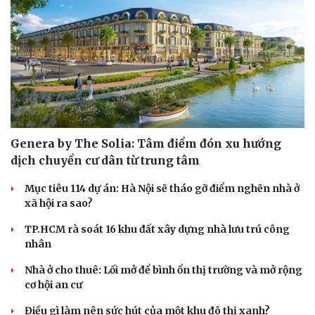
Genera by The Solia: Tâm điểm đón xu hướng
dịch chuyển cư dân từ trung tâm
Mục tiêu 114 dự án: Hà Nội sẽ tháo gỡ điểm nghẽn nhà ở
xã hội ra sao?
TP.HCM rà soát 16 khu đất xây dựng nhà lưu trú công
nhân
Nhà ở cho thuê: Lối mở để bình ổn thị trường và mở rộng
cơ hội an cư
Điều gì làm nên sức hút của một khu đô thị xanh?