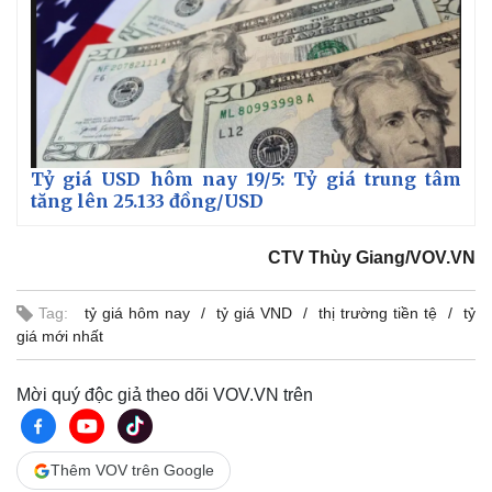
Tỷ giá USD hôm nay 19/5: Tỷ giá trung tâm
tăng lên 25.133 đồng/USD
CTV Thùy Giang/VOV.VN
Tag:
tỷ giá hôm nay
tỷ giá VND
thị trường tiền tệ
tỷ
giá mới nhất
Mời quý độc giả theo dõi VOV.VN trên
Thêm VOV trên Google