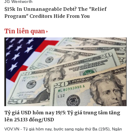
Doanh nghiệp
Công nghệ
Tin liên quan
Thông tin doanh nghiệp
Sành điệu
Doanh nghiệp 24h
Tin Công nghệ
Doanh nhân
Trải nghiệm
Vì cộng đồng
Chuyển đổi số
Tỷ giá USD hôm nay 19/5: Tỷ giá trung tâm tăng
lên 25.133 đồng/USD
VOV.VN - Tỷ giá hôm nay, bước sang ngày thứ Ba (19/5), Ngân