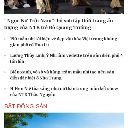
“Ngọc Nữ Trời Nam”- bộ sưu tập thời trang ấn
tượng của NTK trẻ Đỗ Quang Trường
150 mẫu nhí tái hiện vẻ đẹp văn hóa Việt trong không
gian phố cổ Hoa Lư
Lương Thùy Linh, Ý Nhi làm vedette trên sàn diễn phủ 4
tấn lúa
Biển xanh, vỏ sò và hàng trăm mẫu nhí tạo nên sàn
diễn đặc biệt ở Nha Trang
Văn hóa
Giải trí
H'Hen Niê tỏa sáng như nữ thần trong màn kết show
Sân khấu - Điện ảnh
Nghệ sĩ
của NTK Thảo Nguyễn
Văn học
Thời trang
Âm nhạc
Sao Việt
BẤT ĐỘNG SẢN
Di sản