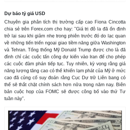
Giá cà phê
Dự báo tỷ giá USD
Chuyên gia phân tích thị trường cấp cao Fiona Cincotta
chia sẻ trên Forex.com cho hay: "Giá trị đô la đã ổn định
trở lại sau khi giảm nhẹ trong phiên trước đó do lạc quan
về những tiến triển ngoại giao tiềm năng giữa Washington
và Tehran. Tổng thống Mỹ Donald Trump được cho là đã
đình chỉ các cuộc tấn công dự kiến ​​vào Iran để cho phép
các cuộc đàm phán tiếp tục. Tuy nhiên, kỳ vọng rằng giá
năng lượng tăng cao có thể khiến lạm phát của Mỹ ở mức
cao đã củng cố suy đoán rằng Cục Dự trữ Liên bang có
thể sẽ thắt chặt chính sách hơn nữa trong năm nay. Biên
bản cuộc họp của FOMC sẽ được công bố vào thứ Tư
tuần này".