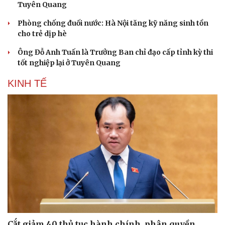
Tuyên Quang
Phòng chống đuối nước: Hà Nội tăng kỹ năng sinh tồn
cho trẻ dịp hè
Ông Đỗ Anh Tuấn là Trưởng Ban chỉ đạo cấp tỉnh kỳ thi
tốt nghiệp lại ở Tuyên Quang
KINH TẾ
Du lịch
Podcast
Tư vấn
Câu chuyện thời sự
Săn Tour
Đọc truyện đêm khuya
check-in
Cửa sổ tình yêu
Kể chuyện cho bé
Cắt giảm 40 thủ tục hành chính, phân quyền