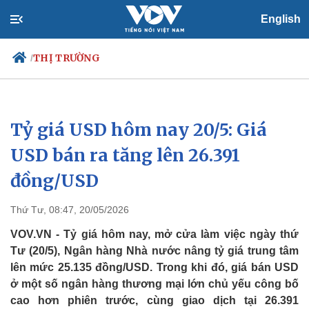
English
THỊ TRƯỜNG
/
Tỷ giá USD hôm nay 20/5: Giá
Chính trị
Xã hội
Đảng
Tin 24h
USD bán ra tăng lên 26.391
Tổ chức nhân sự
Dự báo thời tiết
đồng/USD
Quốc hội
Giáo dục
Nhận diện sự thật
Dấu ấn VOV
Việc làm
Thứ Tư, 08:47, 20/05/2026
Biển đảo
VOV.VN - Tỷ giá hôm nay, mở cửa làm việc ngày thứ
Tư (20/5), Ngân hàng Nhà nước nâng tỷ giá trung tâm
lên mức 25.135 đồng/USD. Trong khi đó, giá bán USD
ở một số ngân hàng thương mại lớn chủ yếu công bố
cao hơn phiên trước, cùng giao dịch tại 26.391