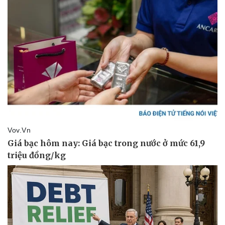
Thể thao
Ô tô - Xe máy
Bóng đá
Ô tô
Lịch thi đấu bóng đá
Xe máy
Thế giới thể thao
Tư vấn
eSports
Hậu trường