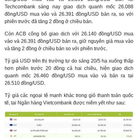
Techcombank sáng nay giao dịch quanh mốc 26.088
đồng/USD mua vào và 26.391 đồng/USD bán ra, so với
phiên trước đã tăng 2 đồng ở chiều bán.
Còn ACB công bố giao dịch với 26.140 đồng/USD mua
vào và 26.391 đồng/USD bán ra, giữ nguyên giá mua vào
và tăng 2 đồng ở chiều bán so với phiên trước.
Tỷ giá USD trên thị trường tự do sáng 20/5 hạ xuống thấp
hơn phiên trước 20 đồng cả hai chiều, hiện giao dịch
quanh mốc 26.460 đồng/USD mua vào và bán ra tại
26.510 đồng/USD.
Thế giới
Multimedia
Tỷ giá các ngoại tệ mạnh khác trong giỏ thanh toán quốc
Quan sát
Video
tế, tại Ngân hàng Vietcombank được niêm yết như sau:
Cuộc sống đó đây
Ảnh
Hồ sơ
E-Magazine
Infographic