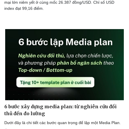
mại lớn niêm yết ở cùng mốc 26.387 đồng/USD. Chỉ số USD
index đạt 99,16 điểm.
Sức khỏe
Đời sống
Dinh dưỡng - món ngon
Nhà đẹp
Cây thuốc
Blog
Sản phụ khoa
Tình yêu - Gia đình
Nhi khoa
Nam khoa
Làm đẹp - giảm cân
Phòng mạch online
Ăn sạch sống khỏe
6 bước xây dựng media plan: từ nghiên cứu đối
thủ đến đo lường
Dưới đây là chi tiết các bước quan trọng để lập một Media Plan.