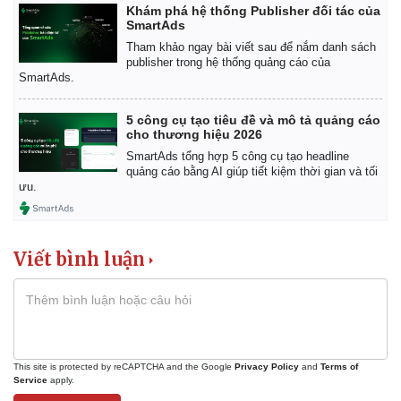
Vụ án
Vũ khí
Khám phá hệ thống Publisher đối tác của
Tin nóng
Việt Nam
SmartAds
Tư vấn luật
Phân tích
Tham khảo ngay bài viết sau để nắm danh sách
publisher trong hệ thống quảng cáo của
SmartAds.
5 công cụ tạo tiêu đề và mô tả quảng cáo
cho thương hiệu 2026
SmartAds tổng hợp 5 công cụ tạo headline
quảng cáo bằng AI giúp tiết kiệm thời gian và tối
ưu.
Viết bình luận
This site is protected by reCAPTCHA and the Google
Privacy Policy
and
Terms of
Service
apply.