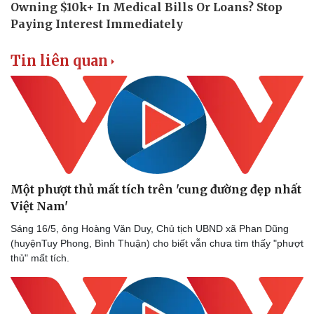
Tin liên quan
Một phượt thủ mất tích trên 'cung đường đẹp nhất
Việt Nam'
Sáng 16/5, ông Hoàng Văn Duy, Chủ tịch UBND xã Phan Dũng
Doanh nghiệp
Công nghệ
(huyệnTuy Phong, Bình Thuận) cho biết vẫn chưa tìm thấy "phượt
Thông tin doanh nghiệp
Sành điệu
thủ" mất tích.
Doanh nghiệp 24h
Tin Công nghệ
Doanh nhân
Trải nghiệm
Vì cộng đồng
Chuyển đổi số