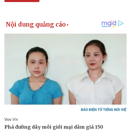
Pháp luật
Quân sự - Quốc phòng
Vụ án
Vũ khí
Tin nóng
Việt Nam