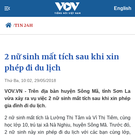
English
TIN 24H
/
2 nữ sinh mất tích sau khi xin
Chính trị
Xã hội
Đảng
Tin 24h
phép đi du lịch
Tổ chức nhân sự
Dự báo thời tiết
Quốc hội
Giáo dục
Thứ Ba, 10:02, 29/05/2018
Nhận diện sự thật
Dấu ấn VOV
Việc làm
VOV.VN - Trên địa bàn huyện Sông Mã, tỉnh Sơn La
Biển đảo
vừa xảy ra vụ việc 2 nữ sinh mất tích sau khi xin phép
gia đình đi du lịch.
2 nữ sinh mất tích là Lường Thị Tâm và Vì Thị Tiêm, cùng
học lớp 10, trú tại xã Nà Nghịu, huyện Sông Mã. Trước đó,
2 nữ sinh này xin phép đi du lịch với các bạn cùng lớp,