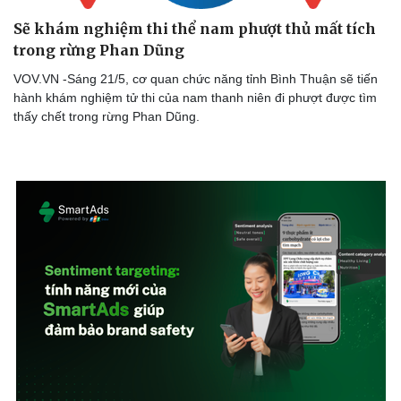
Sẽ khám nghiệm thi thể nam phượt thủ mất tích
trong rừng Phan Dũng
Sức khỏe
Đời sống
VOV.VN -Sáng 21/5, cơ quan chức năng tỉnh Bình Thuận sẽ tiến
Dinh dưỡng - món ngon
Nhà đẹp
hành khám nghiệm tử thi của nam thanh niên đi phượt được tìm
Cây thuốc
Blog
thấy chết trong rừng Phan Dũng.
Sản phụ khoa
Tình yêu - Gia đình
Nhi khoa
Nam khoa
Làm đẹp - giảm cân
Phòng mạch online
Ăn sạch sống khỏe