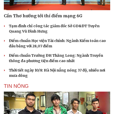
Cần Thơ hướng tới thí điểm mạng 6G
Tạm đình chỉ công tác giám đốc Sở GD&ĐT Tuyên
Quang Vũ Đình Hưng
Điểm chuẩn Học viện Tài chính: Ngành Kiểm toán cao
đầu bảng với 28,07 điểm
Điểm chuẩn Trường ĐH Thăng Long: Ngành Truyền
thông đa phương tiện điểm cao nhất
Thời tiết ngày 10/8: Hà Nội nắng nóng 37 độ, nhiều nơi
mưa dông
TIN NÓNG
Văn hóa
Giải trí
Sân khấu - Điện ảnh
Nghệ sĩ
Văn học
Thời trang
Âm nhạc
Sao Việt
Di sản