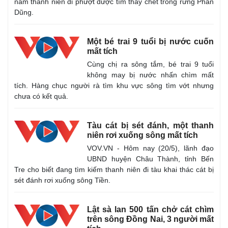
nam thanh niên đi phượt được tìm thấy chết trong rừng Phan
Quan sát
Video
Dũng.
Cuộc sống đó đây
Ảnh
Hồ sơ
E-Magazine
Infographic
Một bé trai 9 tuổi bị nước cuốn
mất tích
Cùng chị ra sông tắm, bé trai 9 tuổi
không may bị nước nhấn chìm mất
tích. Hàng chục người rà tìm khu vực sông tìm vớt nhưng
chưa có kết quả.
Tàu cát bị sét đánh, một thanh
niên rơi xuống sông mất tích
VOV.VN - Hôm nay (20/5), lãnh đạo
UBND huyện Châu Thành, tỉnh Bến
Tre cho biết đang tìm kiếm thanh niên đi tàu khai thác cát bị
sét đánh rơi xuống sông Tiền.
Lật sà lan 500 tấn chở cát chìm
trên sông Đồng Nai, 3 người mất