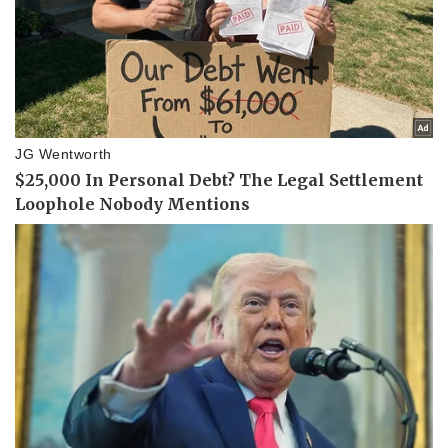
Thể thao
Ô tô - Xe máy
Bóng đá
Ô tô
Lịch thi đấu bóng đá
Xe máy
Thế giới thể thao
Tư vấn
eSports
Hậu trường