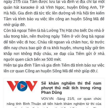
ngày 27/5 của Tâm được lưu lại và định vị địa chỉ tại một
quán hát karaoke ở xã Vĩnh Ngọc, huyện Đông Anh, TP
Hà Nội. Gia đình đã tức tốc lên đường về Hà Nội tìm kiếm
Tâm và trình báo vụ việc lên công an huyện Sông Mã để
nhờ giúp đỡ.
Còn bà ngoại Tiêm là bà Lường Thị Hặt cho biết: Do nhà ở
sâu trong bản, nên thường ngày Tiêm ở với ông bà ngoại
để tiện việc đi học. Cháu rất ngoan và chăm học, từ trước
đến nay chưa bao giờ đi ra khỏi huyện, nhưng bây giờ tìm
khắp nơi không thấy cháu, xe đạp của Tiêm gửi ở nhà
người quen cách bến xe 500 mét.
Hiện tại gia đình Tâm và gia đình Tiêm đã trình báo sự việc
lên cơ quan Công an huyện Sông Mã để nhờ giúp đỡ./.
Sẽ khám nghiệm thi thể nam
phượt thủ mất tích trong rừng
Phan Dũng
VOV.VN -Sáng 21/5, cơ quan chức
Thế giới
Multimedia
năng tỉnh Bình Thuận sẽ tiến hành khám nghiệm tử thi của