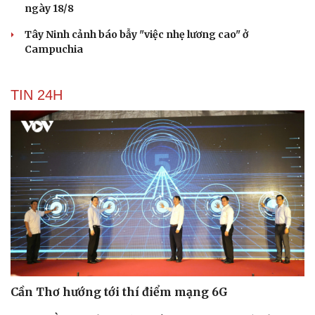
ngày 18/8
Tây Ninh cảnh báo bẫy "việc nhẹ lương cao" ở
Campuchia
Du lịch
Podcast
Tư vấn
Câu chuyện thời sự
TIN 24H
Săn Tour
Đọc truyện đêm khuya
check-in
Cửa sổ tình yêu
Kể chuyện cho bé
Hạt giống tâm hồn
Cần Thơ hướng tới thí điểm mạng 6G