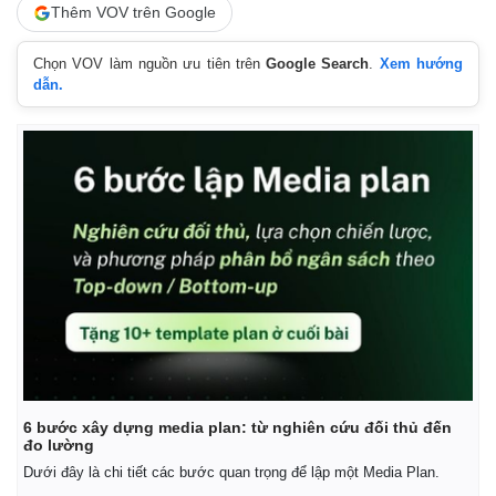
Thêm VOV trên Google
Chọn VOV làm nguồn ưu tiên trên
Google Search
.
Xem hướng
dẫn.
Kinh tế
Thị trường
Bất động sản
Giá vàng
Khởi nghiệp
Tiêu dùng
Tỷ giá
Chứng khoán
Giá cà phê
6 bước xây dựng media plan: từ nghiên cứu đối thủ đến
đo lường
Dưới đây là chi tiết các bước quan trọng để lập một Media Plan.