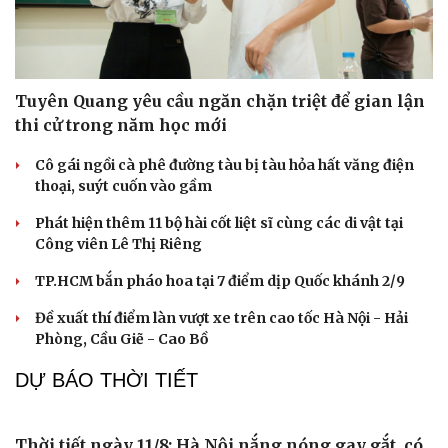
Khẩn trương xây dựng hồ sơ dự án Luật về văn
bản quy phạm pháp luật
Rà soát pháp luật, tháo gỡ "điểm nghẽn", hoàn thiện
khung pháp lý
Ban hành Quy chế hoạt động Ban Chỉ đạo phòng, chống
ma túy đến năm 2030
Phạt 14 năm tù đối với bị cáo lừa đảo chiếm đoạt hơn 2 tỷ
đồng
Cảnh sát kinh tế Hải Phòng: 70 năm bản lĩnh, trí tuệ và
Cải chính
tận tụy