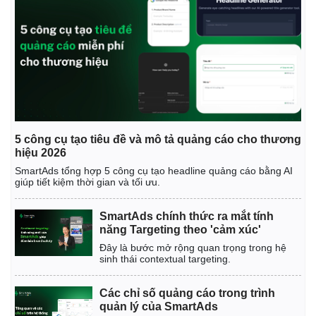
5 công cụ tạo tiêu đề và mô tả quảng cáo cho thương
hiệu 2026
SmartAds tổng hợp 5 công cụ tạo headline quảng cáo bằng AI
Kinh tế
Thị trường
giúp tiết kiệm thời gian và tối ưu.
Bất động sản
Giá vàng
Khởi nghiệp
Tiêu dùng
SmartAds chính thức ra mắt tính
Tỷ giá
năng Targeting theo 'cảm xúc'
Chứng khoán
Đây là bước mở rộng quan trọng trong hệ
Giá cà phê
sinh thái contextual targeting.
Các chỉ số quảng cáo trong trình
quản lý của SmartAds