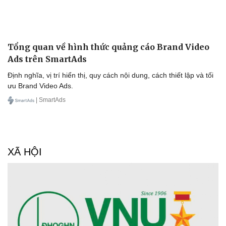
Tổng quan về hình thức quảng cáo Brand Video
Ads trên SmartAds
Định nghĩa, vị trí hiển thị, quy cách nội dung, cách thiết lập và tối
Văn hóa
Giải trí
ưu Brand Video Ads.
Sân khấu - Điện ảnh
Nghệ sĩ
Văn học
Thời trang
| SmartAds
Âm nhạc
Sao Việt