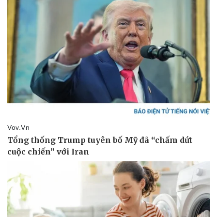
Pháp luật
Quân sự - Quốc phòng
Vụ án
Vũ khí
Tin nóng
Việt Nam
Tư vấn luật
Phân tích