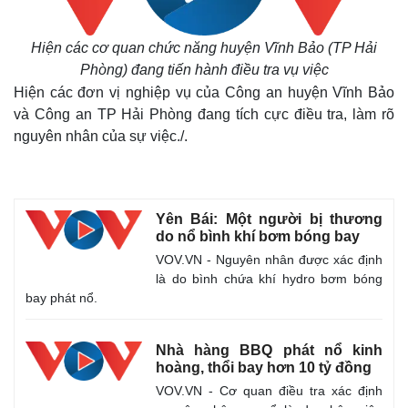
Hiện các cơ quan chức năng huyện Vĩnh Bảo (TP Hải
Phòng) đang tiến hành điều tra vụ việc
Hiện các đơn vị nghiệp vụ của Công an huyện Vĩnh Bảo
và Công an TP Hải Phòng đang tích cực điều tra, làm rõ
nguyên nhân của sự việc./.
Thế giới
Multimedia
Yên Bái: Một người bị thương
do nổ bình khí bơm bóng bay
Quan sát
Video
Cuộc sống đó đây
Ảnh
VOV.VN - Nguyên nhân được xác định
Hồ sơ
E-Magazine
là do bình chứa khí hydro bơm bóng
Infographic
bay phát nổ.
Nhà hàng BBQ phát nổ kinh
hoàng, thổi bay hơn 10 tỷ đồng
VOV.VN - Cơ quan điều tra xác định