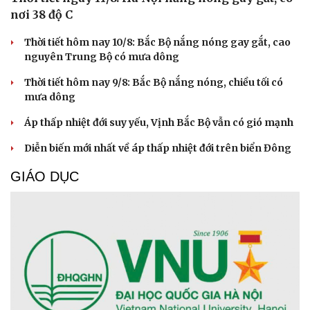
TIN 24H
Tuyên Quang yêu cầu ngăn chặn triệt để gian lận
thi cử trong năm học mới
Cô gái ngồi cà phê đường tàu bị tàu hỏa hất văng điện
thoại, suýt cuốn vào gầm
Phát hiện thêm 11 bộ hài cốt liệt sĩ cùng các di vật tại