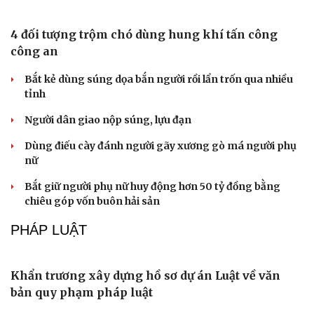
Thành lập Ủy ban quốc gia về an ninh hàng không và
tạo thuận lợi hàng không
Hà Nội tuyển sinh thêm 540 suất lớp 10, thí sinh chưa đỗ
vẫn còn cơ hội
Nghiên cứu, hoàn thiện Đề án thí điểm xe ba bánh chạy
điện
TIN NÓNG
Du lịch
Podcast
Tư vấn
Câu chuyện thời sự
Săn Tour
Đọc truyện đêm khuya