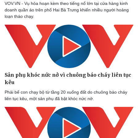
VOV.VN - Vụ hỏa hoạn kèm theo tiếng nổ lớn tại cửa hàng kinh
doanh quần áo trên phố Hai Bà Trưng khiến nhiều người hoảng
loạn tháo chạy.
Sản phụ khóc nức nở vì chuông báo cháy liên tục
kêu
Sức khỏe
Đời sống
Phải bế con chạy bộ từ tầng 20 xuống đất do chuông báo cháy
Dinh dưỡng - món ngon
Nhà đẹp
liên tục kêu, một sản phụ đã bật khóc nức nở.
Cây thuốc
Blog
Sản phụ khoa
Tình yêu - Gia đình
Nhi khoa
Nam khoa
Làm đẹp - giảm cân
Phòng mạch online