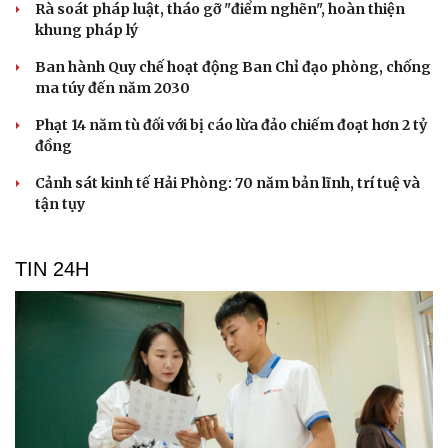
check-in
Cửa sổ tình yêu
Kể chuyện cho bé
4 đối tượng trộm chó dùng hung khí tấn công
Hạt giống tâm hồn
công an
Bắt kẻ dùng súng dọa bắn người rồi lẩn trốn qua nhiều
tỉnh
Người dân giao nộp súng, lựu đạn
Dùng điếu cày đánh người gãy xương gò má người phụ
nữ
Bắt giữ người phụ nữ huy động hơn 50 tỷ đồng bằng
chiêu góp vốn buôn hải sản
PHÁP LUẬT