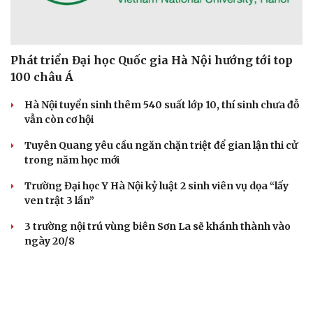
Công viên Lê Thị Riêng
TP.HCM bắn pháo hoa tại 7 điểm dịp Quốc khánh 2/9
Đề xuất thí điểm làn vượt xe trên cao tốc Hà Nội - Hải
Phòng, Cầu Giẽ - Cao Bồ
DỰ BÁO THỜI TIẾT
Thời tiết ngày 11/8: Hà Nội nắng nóng gay gắt, có
nơi 38 độ C