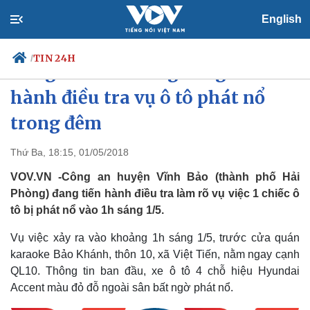
English
TIN 24H
/
Công an Hải Phòng đang tiến
hành điều tra vụ ô tô phát nổ
trong đêm
Chính trị
Xã hội
Đảng
Tin 24h
Thứ Ba, 18:15, 01/05/2018
Tổ chức nhân sự
Dự báo thời tiết
VOV.VN -Công an huyện Vĩnh Bảo (thành phố Hải
Quốc hội
Giáo dục
Nhận diện sự thật
Dấu ấn VOV
Phòng) đang tiến hành điều tra làm rõ vụ việc 1 chiếc ô
Việc làm
tô bị phát nổ vào 1h sáng 1/5.
Biển đảo
Vụ việc xảy ra vào khoảng 1h sáng 1/5, trước cửa quán
karaoke Bảo Khánh, thôn 10, xã Việt Tiến, nằm ngay cạnh
QL10. Thông tin ban đầu, xe ô tô 4 chỗ hiệu Hyundai
Accent màu đỏ đỗ ngoài sân bất ngờ phát nổ.