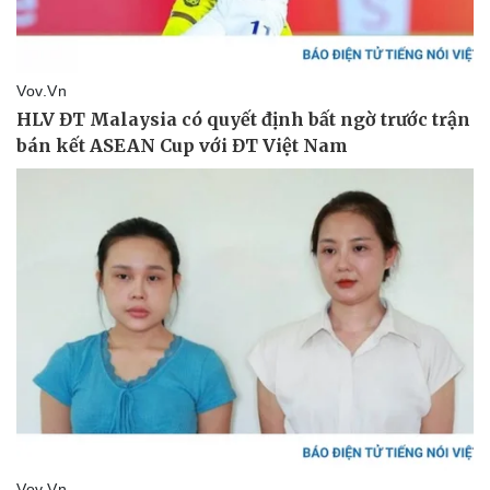
Thể thao
Ô tô - Xe máy
Bóng đá
Ô tô
Lịch thi đấu bóng đá
Xe máy
Thế giới thể thao
Tư vấn
eSports
Hậu trường