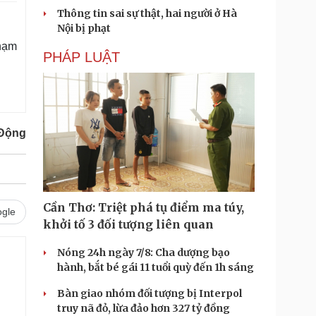
Thông tin sai sự thật, hai người ở Hà
Nội bị phạt
hạm
PHÁP LUẬT
 Động
Cần Thơ: Triệt phá tụ điểm ma túy,
gle
khởi tố 3 đối tượng liên quan
Nóng 24h ngày 7/8: Cha dượng bạo
hành, bắt bé gái 11 tuổi quỳ đến 1h sáng
Bàn giao nhóm đối tượng bị Interpol
truy nã đỏ, lừa đảo hơn 327 tỷ đồng