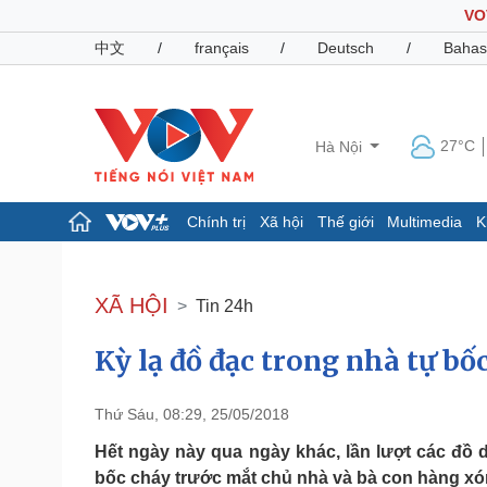
VO
中文
/
français
/
Deutsch
/
Bahas
27°C
Hà Nội
Chính trị
Xã hội
Thế giới
Multimedia
K
Chính trị
Xã hội
Đảng
Tin 24h
XÃ HỘI
Tin 24h
Tổ chức nhân sự
Dự báo thời tiết
Quốc hội
Giáo dục
Kỳ lạ đồ đạc trong nhà tự bố
Nhận diện sự thật
Dấu ấn VOV
Việc làm
Biển đảo
Thứ Sáu, 08:29, 25/05/2018
Pháp luật
Quân sự - Quốc phòng
Hết ngày này qua ngày khác, lần lượt các đồ 
Vụ án
Vũ khí
bốc cháy trước mắt chủ nhà và bà con hàng xó