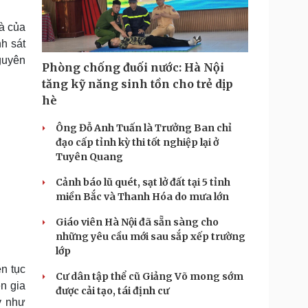
Doanh nghiệp 24h
Tin Công nghệ
Doanh nhân
Trải nghiệm
à của
ì cộng đồng
Chuyển đổi số
h sát
guyên
Phòng chống đuối nước: Hà Nội
u lịch
Podcast
tăng kỹ năng sinh tồn cho trẻ dịp
Tư vấn
Câu chuyện thời sự
hè
Săn Tour
Đọc truyện đêm khuya
heck-in
Cửa sổ tình yêu
Ông Đỗ Anh Tuấn là Trưởng Ban chỉ
Kể chuyện cho bé
đạo cấp tỉnh kỳ thi tốt nghiệp lại ở
Hạt giống tâm hồn
Tuyên Quang
Cảnh báo lũ quét, sạt lở đất tại 5 tỉnh
miền Bắc và Thanh Hóa do mưa lớn
Giáo viên Hà Nội đã sẵn sàng cho
những yêu cầu mới sau sắp xếp trường
lớp
ên tục
Cư dân tập thể cũ Giảng Võ mong sớm
n gia
được cải tạo, tái định cư
y như