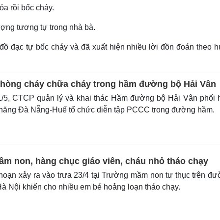
ỏa rồi bốc cháy.
ợng tương tự trong nhà bà.
đồ đạc tự bốc cháy và đã xuất hiện nhiều lời đồn đoán theo 
phòng cháy chữa cháy trong hầm đường bộ Hải Vân
/5, CTCP quản lý và khai thác Hầm đường bộ Hải Vân phối 
 năng Đà Nẵng-Huế tổ chức diễn tập PCCC trong đường hầm.
m non, hàng chục giáo viên, cháu nhỏ tháo chạy
oạn xảy ra vào trưa 23/4 tại Trường mầm non tư thục trên đ
à Nội khiến cho nhiều em bé hoảng loạn tháo chạy.