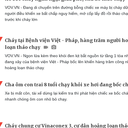
VOV.VN - Đang di chuyển trên đường bỗng chiếc xe máy bị cháy dữ
người điều khiển xe bất chấp nguy hiểm, mở cốp lấy đồ rồi tháo ch
trước khi cháy lớn
Cháy tại Bệnh viện Việt - Pháp, hàng trăm người h
loạn tháo chạy
VOV.VN - Ngọn lửa kèm theo khói đen kịt bắt nguồn từ tầng 1 tòa n
đang xây của bệnh viện Việt - Pháp bốc lên khiến hàng trăm công 
hoảng loạn tháo chạy.
Cha ôm con trai 8 tuổi chạy khỏi xe hơi đang bốc c
Xe bị mất côn, tài xế dừng lại kiểm tra thì phát hiện chiếc xe bốc ch
nhanh chóng ôm con nhỏ bỏ chạy.
Cháy chung cư Vinaconex 3, cư dân hoảng loạn thá