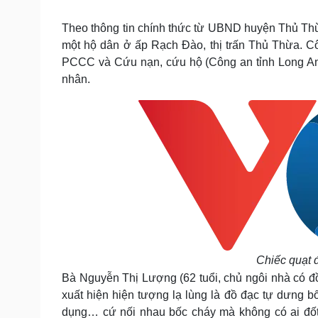
Tin nóng
Việt Nam
Tư vấn luật
Phân tích
Theo thông tin chính thức từ UBND huyện Thủ Thừa
một hộ dân ở ấp Rạch Đào, thị trấn Thủ Thừa.
PCCC và Cứu nạn, cứu hộ (Công an tỉnh Long An)
Sức khỏe
Đời sống
nhân.
Dinh dưỡng - món ngon
Nhà đẹp
Cây thuốc
Blog
Sản phụ khoa
Tình yêu - Gia đình
Nhi khoa
Nam khoa
Làm đẹp - giảm cân
Phòng mạch online
Ăn sạch sống khỏe
Cải chính
Chiếc quạt 
Bà Nguyễn Thị Lượng (62 tuổi, chủ ngôi nhà có đồ 
xuất hiện hiện tượng lạ lùng là đồ đạc tự dưng b
dụng… cứ nối nhau bốc cháy mà không có ai đốt