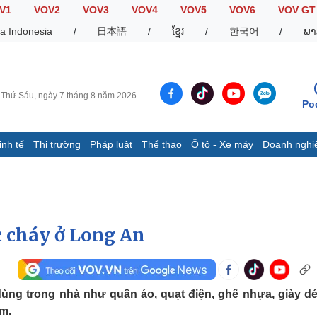
V1
VOV2
VOV3
VOV4
VOV5
VOV6
VOV GT
a Indonesia
/
日本語
/
ខ្មែរ
/
한국어
/
ພາ
Thứ Sáu, ngày 7 tháng 8 năm 2026
Po
inh tế
Thị trường
Pháp luật
Thể thao
Ô tô - Xe máy
Doanh nghi
Thế giới
Multimedia
K
Quan sát
Video
B
Cuộc sống đó đây
Ảnh
K
Hồ sơ
E-Magazine
c cháy ở Long An
Infographic
Thể thao
Ô tô - Xe máy
D
dùng trong nhà như quần áo, quạt điện, ghế nhựa, giày dé
Bóng đá
Ô tô
T
m.