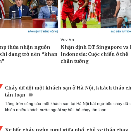
Cháy dữ dội một khách sạn ở Hà Nội, khách tháo c
tán loạn
Tầng trên cùng của một khách sạn tại Hà Nội bất ngờ bốc cháy dữ d
khiến nhiều khách nước ngoài sợ hãi, bỏ chạy tán loạn.
Xe bốc cháy ngùn ngụt giữa phố, chủ xe tháo chạy