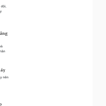
 dội,
ạy
oảng
hà
nhân
háy
áy nên
o