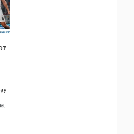
hạy
ội,