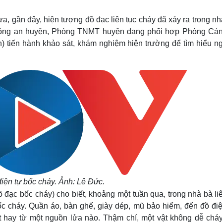
Lịch thi đấu bóng đá
Xe máy
Thế giới thể thao
Tư vấn
, gần đây, hiện tượng đồ đạc liên tục cháy đã xảy ra trong nh
eSports
V
 Công an huyện, Phòng TNMT huyện đang phối hợp Phòng Cản
Hậu trường
 tiến hành khảo sát, khám nghiệm hiện trường để tìm hiểu n
Văn hóa
Giải trí
D
Sân khấu - Điện ảnh
Nghệ sĩ
Văn học
Thời trang
Âm nhạc
Sao Việt
c
Di sản
điện tự bốc cháy. Ảnh: Lê Đức.
đạc bốc cháy) cho biết, khoảng một tuần qua, trong nhà bà li
ốc cháy. Quần áo, bàn ghế, giày dép, mũ bảo hiểm, đến đồ điệ
 hay từ một nguồn lửa nào. Thậm chí, một vật không dễ chá