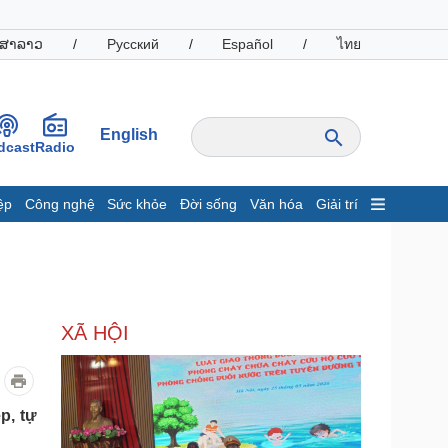
ສາລາວ
/
Русский
/
Español
/
ไทย
English
dcast
Radio
ệp
Công nghệ
Sức khỏe
Đời sống
Văn hóa
Giải trí
inh tế
Thị trường
ất động sản
Giá vàng
hởi nghiệp
Tiêu dùng
Tỷ giá
XÃ HỘI
Chứng khoán
Giá cà phê
oanh nghiệp
Công nghệ
p, tự
hông tin doanh nghiệp
Sành điệu