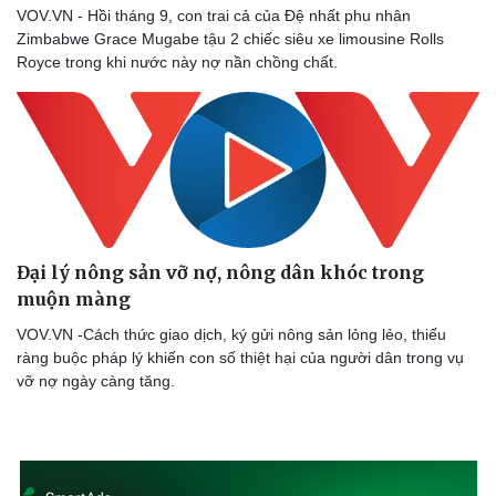
VOV.VN - Hồi tháng 9, con trai cả của Đệ nhất phu nhân
Zimbabwe Grace Mugabe tậu 2 chiếc siêu xe limousine Rolls
Royce trong khi nước này nợ nần chồng chất.
Sức khỏe
Đời sống
Đại lý nông sản vỡ nợ, nông dân khóc trong
Dinh dưỡng - món ngon
Nhà đẹp
muộn màng
Cây thuốc
Blog
Sản phụ khoa
Tình yêu - Gia đình
VOV.VN -Cách thức giao dịch, ký gửi nông sản lỏng lẻo, thiếu
Nhi khoa
ràng buộc pháp lý khiến con số thiệt hại của người dân trong vụ
Nam khoa
vỡ nợ ngày càng tăng.
Làm đẹp - giảm cân
Phòng mạch online
Ăn sạch sống khỏe