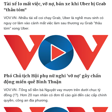
Tài xế lo mất việc, vỡ nợ, bán xe khi Uber bị Grab
Vì cộng đồng
Chuyển đổi số
“thâu tóm“
VOV.VN -Nhiều tài xế coi chạy Grab, Uber là nghề mưu sinh có
nguy cơ lâm vào cảnh mất việc làm sau thương vụ Grab "thâu
tóm" xong Uber.
Phó Chủ tịch Hội phụ nữ nghi 'vỡ nợ' gây chấn
động miền quê Bình Thuận
VOV.VN -Tổng số tiền bà Nguyệt vay mượn trên dưới chục tỷ
đồng (!?). Hơn 20 nạn nhân có đơn tố cáo gửi đến các cấp chính
quyền, công an địa phương.