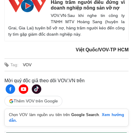
Hàng trăm người điêu đứng vì
doanh nghiệp nông sản vỡ nợ
VOV.VN-Sau khi nghe tin công ty
TNHH MTV Hoàng Sang (huyện Ia
Grai, Gia Lai) tuyên bố vỡ nợ, hàng trăm người kéo đến công
ty tìm gặp giám đốc doanh nghiệp này.
Việt Quốc/VOV-TP HCM
Tag:
VOV
Mời quý độc giả theo dõi VOV.VN trên
Thêm VOV trên Google
Kinh tế
Thị trường
Chọn VOV làm nguồn ưu tiên trên
Google Search
.
Xem hướng
Bất động sản
Giá vàng
dẫn.
Khởi nghiệp
Tiêu dùng
Tỷ giá