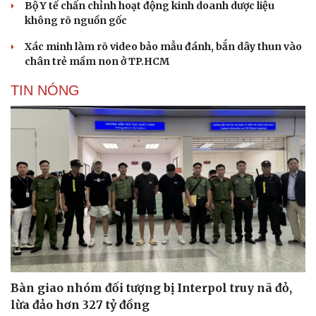
Bộ Y tế chấn chỉnh hoạt động kinh doanh dược liệu
không rõ nguồn gốc
Xác minh làm rõ video bảo mẫu đánh, bắn dây thun vào
chân trẻ mầm non ở TP.HCM
TIN NÓNG
Văn hóa
Giải trí
Sân khấu - Điện ảnh
Nghệ sĩ
Văn học
Thời trang
Âm nhạc
Sao Việt
Di sản
Bàn giao nhóm đối tượng bị Interpol truy nã đỏ,
lừa đảo hơn 327 tỷ đồng