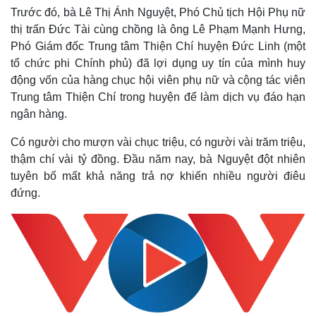
Trước đó, bà Lê Thị Ánh Nguyệt, Phó Chủ tịch Hội Phụ nữ
thị trấn Đức Tài cùng chồng là ông Lê Phạm Mạnh Hưng,
Phó Giám đốc Trung tâm Thiện Chí huyện Đức Linh (một
Thế giới
Multimedia
tổ chức phi Chính phủ) đã lợi dụng uy tín của mình huy
Quan sát
Video
động vốn của hàng chục hội viên phụ nữ và cộng tác viên
Cuộc sống đó đây
Ảnh
Trung tâm Thiện Chí trong huyện để làm dịch vụ đáo hạn
Hồ sơ
E-Magazine
ngân hàng.
Infographic
Có người cho mượn vài chục triệu, có người vài trăm triệu,
thậm chí vài tỷ đồng. Đầu năm nay, bà Nguyệt đột nhiên
tuyên bố mất khả năng trả nợ khiến nhiều người điêu
đứng.