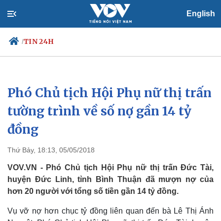
English
TIN 24H
/
Phó Chủ tịch Hội Phụ nữ thị trấn
Chính trị
Xã hội
Đảng
Tin 24h
tường trình về số nợ gần 14 tỷ
Tổ chức nhân sự
Dự báo thời tiết
đồng
Quốc hội
Giáo dục
Nhận diện sự thật
Dấu ấn VOV
Việc làm
Thứ Bảy, 18:13, 05/05/2018
Biển đảo
VOV.VN - Phó Chủ tịch Hội Phụ nữ thị trấn Đức Tài,
huyện Đức Linh, tỉnh Bình Thuận đã mượn nợ của
hơn 20 người với tổng số tiền gần 14 tỷ đồng.
Vụ vỡ nợ hơn chục tỷ đồng liên quan đến bà Lê Thị Ánh