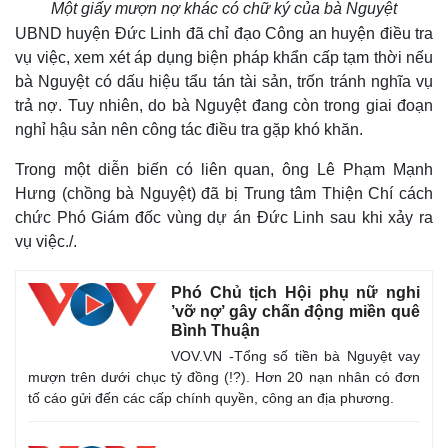
Một giấy mượn nợ khác có chữ ký của bà Nguyệt
UBND huyện Đức Linh đã chỉ đạo Công an huyện điều tra
vụ việc, xem xét áp dụng biện pháp khẩn cấp tạm thời nếu
bà Nguyệt có dấu hiệu tẩu tán tài sản, trốn tránh nghĩa vụ
trả nợ. Tuy nhiên, do bà Nguyệt đang còn trong giai đoạn
nghỉ hậu sản nên công tác điều tra gặp khó khăn.
Trong một diễn biến có liên quan, ông Lê Phạm Mạnh
Hưng (chồng bà Nguyệt) đã bị Trung tâm Thiện Chí cách
chức Phó Giám đốc vùng dự án Đức Linh sau khi xảy ra
vụ việc./.
Phó Chủ tịch Hội phụ nữ nghi
’vỡ nợ’ gây chấn động miền quê
Bình Thuận
VOV.VN -Tổng số tiền bà Nguyệt vay
mượn trên dưới chục tỷ đồng (!?). Hơn 20 nạn nhân có đơn
tố cáo gửi đến các cấp chính quyền, công an địa phương.