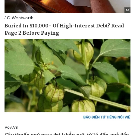
Thể thao
Ô tô - Xe máy
Bóng đá
Ô tô
Lịch thi đấu bóng đá
Xe máy
Thế giới thể thao
Tư vấn
eSports
Hậu trường