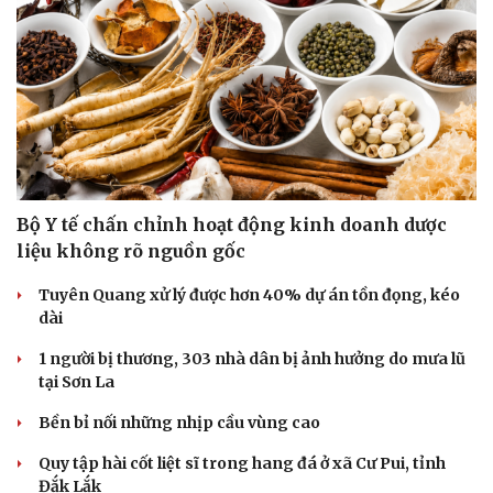
Du lịch
Podcast
Tư vấn
Câu chuyện thời sự
Săn Tour
Đọc truyện đêm khuya
check-in
Cửa sổ tình yêu
Kể chuyện cho bé
Hạt giống tâm hồn
Bộ Y tế chấn chỉnh hoạt động kinh doanh dược
liệu không rõ nguồn gốc
Tuyên Quang xử lý được hơn 40% dự án tồn đọng, kéo
dài
1 người bị thương, 303 nhà dân bị ảnh hưởng do mưa lũ
tại Sơn La
Bền bỉ nối những nhịp cầu vùng cao
Quy tập hài cốt liệt sĩ trong hang đá ở xã Cư Pui, tỉnh
Đắk Lắk