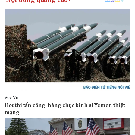
Pháp luật
Quân sự - Quốc phòng
Vụ án
Vũ khí
Tin nóng
Việt Nam
Tư vấn luật
Phân tích