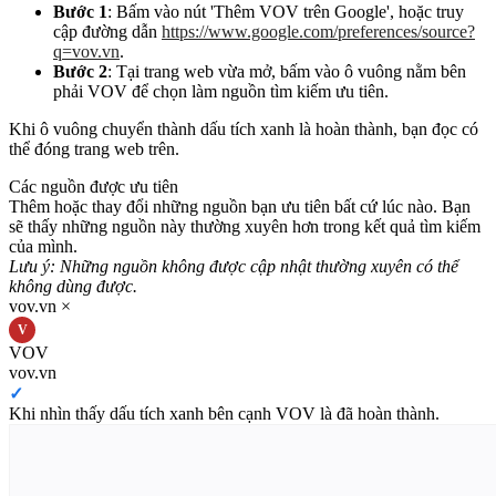
Bước 1
: Bấm vào nút 'Thêm VOV trên Google', hoặc truy
cập đường dẫn
https://www.google.com/preferences/source?
q=vov.vn
.
Bước 2
: Tại trang web vừa mở, bấm vào ô vuông nằm bên
phải VOV để chọn làm nguồn tìm kiếm ưu tiên.
Khi ô vuông chuyển thành dấu tích xanh là hoàn thành, bạn đọc có
thể đóng trang web trên.
Các nguồn được ưu tiên
Thêm hoặc thay đổi những nguồn bạn ưu tiên bất cứ lúc nào. Bạn
sẽ thấy những nguồn này thường xuyên hơn trong kết quả tìm kiếm
của mình.
Lưu ý: Những nguồn không được cập nhật thường xuyên có thể
không dùng được.
vov.vn
×
V
VOV
vov.vn
✓
Khi nhìn thấy dấu tích xanh bên cạnh VOV là đã hoàn thành.