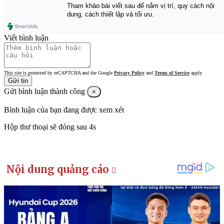
Tham khảo bài viết sau để nắm vị trí, quy cách nội
dung, cách thiết lập và tối ưu.
Viết bình luận
This site is protected by reCAPTCHA and the Google
Privacy Policy
and
Terms of Service
apply.
Gửi tin
Gửi bình luận thành công
×
Bình luận của bạn đang được xem xét
Hộp thư thoại sẽ đóng sau
4s