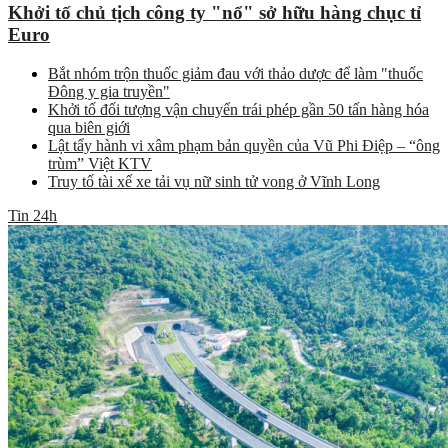
Khởi tố chủ tịch công ty "nổ" sở hữu hàng chục tỉ
Euro
Bắt nhóm trộn thuốc giảm đau với thảo dược để làm "thuốc
Đông y gia truyền"
Khởi tố đối tượng vận chuyển trái phép gần 50 tấn hàng hóa
qua biên giới
Lật tẩy hành vi xâm phạm bản quyền của Vũ Phi Điệp – “ông
trùm” Việt KTV
Truy tố tài xế xe tải vụ nữ sinh tử vong ở Vĩnh Long
Tin 24h