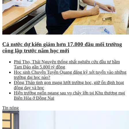
Cả nước dự kiến giảm hơn 17.000 đầu mối trường
công lập trước năm học mới
Phú Thọ, Thái Nguyên thống nhất nghiên cứu đầu tư hầm
Tam Đảo gần 5.800 tỷ đồng
Học sinh Chuyên Tuyên Quang đăng ký xét tuyển vào những
trường đại học nào?
Đồng Tháp tinh gọn mạng lưới trường học, giữ ổn định hoạt
động dạy và học
Hiện trường ngổn ngang sau vụ cháy lớn tại Khu thương mại
Biên Hòa ở Đồng Nai
Tin nóng