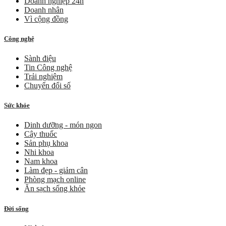
Doanh nghiệp 24h
Doanh nhân
Vì cộng đồng
Công nghệ
Sành điệu
Tin Công nghệ
Trải nghiệm
Chuyển đổi số
Sức khỏe
Dinh dưỡng - món ngon
Cây thuốc
Sản phụ khoa
Nhi khoa
Nam khoa
Làm đẹp - giảm cân
Phòng mạch online
Ăn sạch sống khỏe
Đời sống