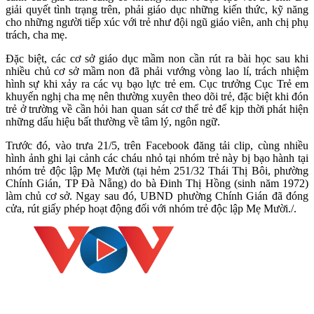
giải quyết tình trạng trên, phải giáo dục những kiến thức, kỹ năng
cho những người tiếp xúc với trẻ như đội ngũ giáo viên, anh chị phụ
trách, cha mẹ.
Đặc biệt, các cơ sở giáo dục mầm non cần rút ra bài học sau khi
nhiều chủ cơ sở mầm non đã phải vướng vòng lao lí, trách nhiệm
hình sự khi xảy ra các vụ bạo lực trẻ em. Cục trưởng Cục Trẻ em
khuyến nghị cha mẹ nên thường xuyên theo dõi trẻ, đặc biệt khi đón
trẻ ở trường về cần hỏi han quan sát cơ thể trẻ để kịp thời phát hiện
những dấu hiệu bất thường về tâm lý, ngôn ngữ.
Trước đó, vào trưa 21/5, trên Facebook đăng tải clip, cùng nhiều
hình ảnh ghi lại cảnh các cháu nhỏ tại nhóm trẻ này bị bạo hành tại
nhóm trẻ độc lập Mẹ Mười (tại hẻm 251/32 Thái Thị Bôi, phường
Chính Gián, TP Đà Nẵng) do bà Đinh Thị Hồng (sinh năm 1972)
làm chủ cơ sở. Ngay sau đó, UBND phường Chính Gián đã đóng
cửa, rút giấy phép hoạt động đối với nhóm trẻ độc lập Mẹ Mười./.