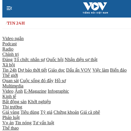
Nhảy đến nội dung
TIN 24H
/
Video ngắn
Podcast
Radio
Chính trị
Đảng
Tổ chức nhân sự
Quốc hội
Nhận diện sự thật
Xã hội
Tin 24h
Dự báo thời tiết
Giáo dục
Dấu ấn VOV
Việc làm
Biển đảo
Thế giới
Quan sát
Cuộc sống đó đây
Hồ sơ
Multimedia
Video
Ảnh
E-Magazine
Infographic
Kinh tế
Bất động sản
Khởi nghiệp
Thị trường
Giá vàng
Tiêu dùng
Tỷ giá
Chứng khoán
Giá cà phê
Pháp luật
Vụ án
Tin nóng
Tư vấn luật
Thể thao