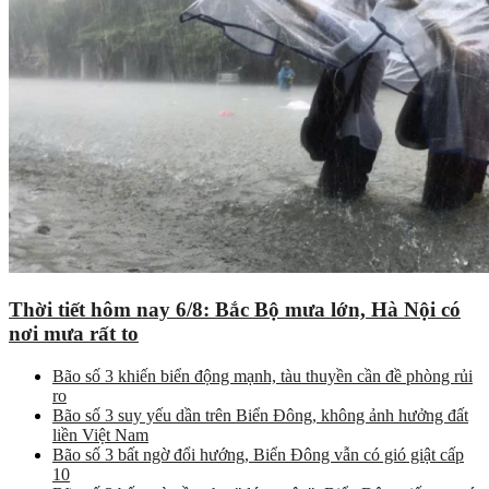
Thời tiết hôm nay 6/8: Bắc Bộ mưa lớn, Hà Nội có
nơi mưa rất to
Bão số 3 khiến biển động mạnh, tàu thuyền cần đề phòng rủi
ro
Bão số 3 suy yếu dần trên Biển Đông, không ảnh hưởng đất
liền Việt Nam
Bão số 3 bất ngờ đổi hướng, Biển Đông vẫn có gió giật cấp
10