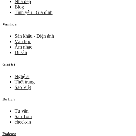
Nhà đẹp
Blog
Tình yêu - Gia đình
Văn hóa
Sân khấu - Điện ảnh
Văn học
Âm nhạc
Di sản
Giải trí
Nghệ sĩ
Thời trang
Sao Việt
Du lịch
Tư vấn
Săn Tour
check-in
Podcast