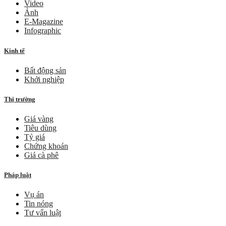
Video
Ảnh
E-Magazine
Infographic
Kinh tế
Bất động sản
Khởi nghiệp
Thị trường
Giá vàng
Tiêu dùng
Tỷ giá
Chứng khoán
Giá cà phê
Pháp luật
Vụ án
Tin nóng
Tư vấn luật