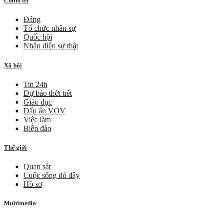
Chính trị
Đảng
Tổ chức nhân sự
Quốc hội
Nhận diện sự thật
Xã hội
Tin 24h
Dự báo thời tiết
Giáo dục
Dấu ấn VOV
Việc làm
Biển đảo
Thế giới
Quan sát
Cuộc sống đó đây
Hồ sơ
Multimedia