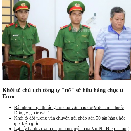
Khởi tố chủ tịch công ty "nổ" sở hữu hàng chục tỉ
Euro
Bắt nhóm trộn thuốc giảm đau với thảo dược để làm "thuốc
Đông y gia truyền"
Khởi tố đối tượng vận chuyển trái phép gần 50 tấn hàng hóa
qua biên giới
Lật tẩy hành vi xâm phạm bản quyền của Vũ Phi Điệp – “ông