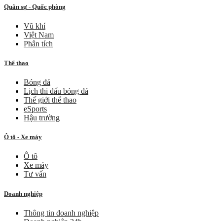
Quân sự - Quốc phòng
Vũ khí
Việt Nam
Phân tích
Thể thao
Bóng đá
Lịch thi đấu bóng đá
Thế giới thể thao
eSports
Hậu trường
Ô tô - Xe máy
Ô tô
Xe máy
Tư vấn
Doanh nghiệp
Thông tin doanh nghiệp