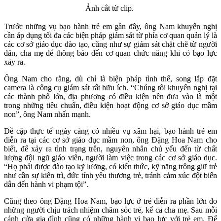
Ảnh cắt từ clip.
Trước những vụ bạo hành trẻ em gần đây, ông Nam khuyến nghị
cần áp dụng tối đa các biện pháp giám sát từ phía cơ quan quản lý là
các cơ sở giáo dục đào tạo, cũng như sự giám sát chặt chẽ từ người
dân, cha mẹ để thông báo đến cơ quan chức năng khi có bạo lực
xảy ra.
Ông Nam cho rằng, dù chỉ là biện pháp tình thế, song lắp đặt
camera là công cụ giám sát rất hữu ích. “Chúng tôi khuyến nghị tại
các thành phố lớn, địa phương có điều kiện nên đưa vào là một
trong những tiêu chuẩn, điều kiện hoạt động cơ sở giáo dục mầm
non”, ông Nam nhấn mạnh.
Đề cập thực tế ngày càng có nhiều vụ xâm hại, bạo hành trẻ em
diễn ra tại các cơ sở giáo dục mầm non, ông Đặng Hoa Nam cho
biết, để xảy ra tình trạng trên, nguyên nhân chủ yếu đến từ chất
lượng đội ngũ giáo viên, người làm việc trong các cơ sở giáo dục.
“Họ phải được đào tạo kỹ lưỡng, có kiến thức, kỹ năng trông giữ trẻ
như cần sự kiên trì, đức tính yêu thương trẻ, tránh cảm xúc đột biến
dẫn đến hành vi phạm tội”.
Cũng theo ông Đặng Hoa Nam, bạo lực ở trẻ diễn ra phần lớn do
những người chịu trách nhiệm chăm sóc trẻ, kể cả cha mẹ. Sau mỗi
cánh cửa gia đình cũng có những hành vi bạo lực với trẻ em. Để