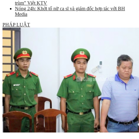
trùm” Việt KTV
Nóng 24h: Khởi tố nữ ca sĩ và giám đốc hợp tác với BH
Media
PHÁP LUẬT