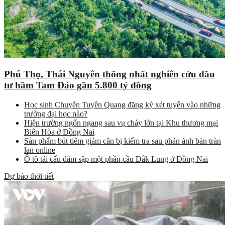
Phú Thọ, Thái Nguyên thống nhất nghiên cứu đầu
tư hầm Tam Đảo gần 5.800 tỷ đồng
Học sinh Chuyên Tuyên Quang đăng ký xét tuyển vào những
trường đại học nào?
Hiện trường ngổn ngang sau vụ cháy lớn tại Khu thương mại
Biên Hòa ở Đồng Nai
Sản phẩm bút tiêm giảm cân bị kiểm tra sau phản ánh bán tràn
lan online
Ô tô tải cẩu đâm sập một phần cầu Đắk Lung ở Đồng Nai
Dự báo thời tiết