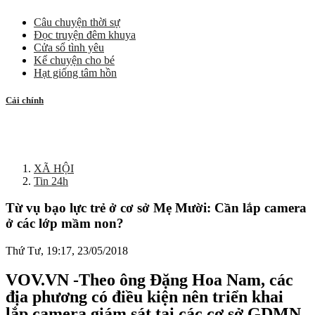
Câu chuyện thời sự
Đọc truyện đêm khuya
Cửa sổ tình yêu
Kể chuyện cho bé
Hạt giống tâm hồn
Cải chính
XÃ HỘI
Tin 24h
Từ vụ bạo lực trẻ ở cơ sở Mẹ Mười: Cần lắp camera
ở các lớp mầm non?
Thứ Tư, 19:17, 23/05/2018
VOV.VN -Theo ông Đặng Hoa Nam, các
địa phương có điều kiện nên triển khai
lắp camera giám sát tại các cơ sở GDMN,