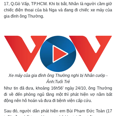
17, Q.Gò Vấp, TP.HCM. Khi bị bắt, Nhân là người cầm giữ
chiếc điện thoại của bà Nga và đang đi chiếc xe máy của
gia đình ông Thường.
Xe máy của gia đình ông Thường nghi bị Nhân cướp -
Ảnh:Tuổi Trẻ
Như tin đã đưa,
khoảng 16h56’ ngày 24/10, ông Thường
đi về đến phòng ngủ tầng một thì phát hiện vợ nằm bất
Thế giới
Multim
động nên hô hoán và đưa đi bệnh viện cấp cứu.
Quan sát
Video
Sau đó, người dân phát hiện em Bùi Phạm Đức Toàn (17
Cuộc sống đó đây
Ảnh