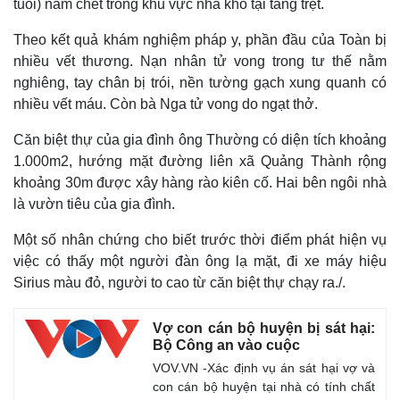
tuổi) nằm chết trong khu vực nhà kho tại tầng trệt.
Hồ sơ
E-Mag
Infogr
Theo kết quả khám nghiệm pháp y, phần đầu của Toàn bị
nhiều vết thương. Nạn nhân tử vong trong tư thế nằm
nghiêng, tay chân bị trói, nền tường gạch xung quanh có
nhiều vết máu. Còn bà
Nga tử vong do ngạt thở.
Căn biệt thự của gia đình ông Thường có diện tích khoảng
1.000m2, hướng mặt đường liên xã Quảng Thành rộng
khoảng 30m được xây hàng rào kiên cố. Hai bên ngôi nhà
là vườn tiêu của gia đình.
Một số nhân chứng cho biết trước thời điểm phát hiện vụ
việc có thấy một người đàn ông lạ mặt, đi xe máy hiệu
Sirius màu đỏ, người to cao từ căn biệt thự chạy ra./.
Vợ con cán bộ huyện bị sát hại:
Bộ Công an vào cuộc
VOV.VN -Xác định vụ án sát hại vợ và
con cán bộ huyện tại nhà có tính chất