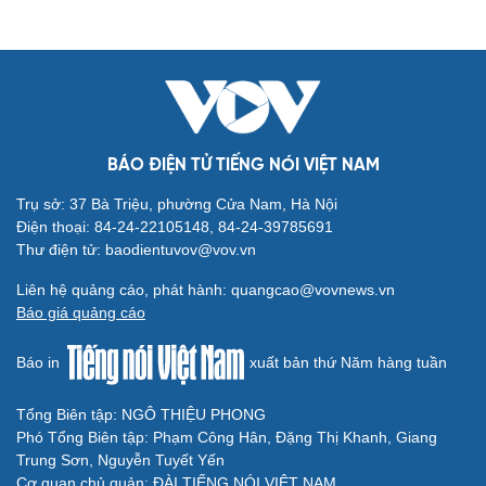
BÁO ĐIỆN TỬ TIẾNG NÓI VIỆT NAM
Trụ sở: 37 Bà Triệu, phường Cửa Nam, Hà Nội
Điện thoại: 84-24-22105148, 84-24-39785691
Thư điện tử: baodientuvov@vov.vn
Liên hệ quảng cáo, phát hành: quangcao@vovnews.vn
Báo giá quảng cáo
Báo in
xuất bản thứ Năm hàng tuần
Tổng Biên tập: NGÔ THIỆU PHONG
Phó Tổng Biên tập: Phạm Công Hân, Đặng Thị Khanh, Giang
Trung Sơn, Nguyễn Tuyết Yến
Cơ quan chủ quản: ĐÀI TIẾNG NÓI VIỆT NAM