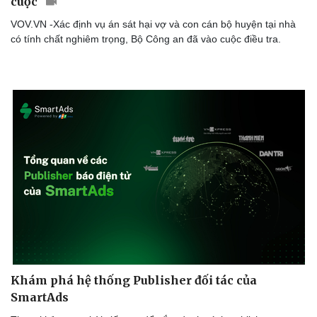
cuộc
VOV.VN -Xác định vụ án sát hại vợ và con cán bộ huyện tại nhà
có tính chất nghiêm trọng, Bộ Công an đã vào cuộc điều tra.
Sức khỏe
Đời số
Dinh dưỡng - món ngon
Nhà đ
Cây thuốc
Blog
Sản phụ khoa
Tình y
Nhi khoa
Nam khoa
Khám phá hệ thống Publisher đối tác của
Làm đẹp - giảm cân
SmartAds
Phòng mạch online