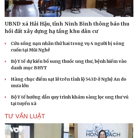
Văn hóa
Giải trí
UBND xã Hải Hậu, tỉnh Ninh Bình thông báo thu
Sân khấu - Điện ảnh
Nghệ s
hồi đất xây dựng hạ tầng khu dân cư
Văn học
Thời t
Âm nhạc
Sao Vi
Cứu sống nạn nhân thứ hai trong vụ 4 người bị sóng
Di sản
cuốn tại Mũi Nghê
Bộ Y tế dự kiến bổ sung thuốc ung thư, bệnh hiếm vào
danh mục BHYT
Hàng chục điểm sạt lở trên tỉnh lộ 543D ở Nghệ An do
mưa lớn
Bộ Y tế hướng dẫn quy trình khám sàng lọc ung thư vú
tại tuyến xã
TƯ VẤN LUẬT