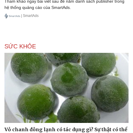
Ăn sạch sống khỏe
Tham khảo ngay bài viết sau để nắm danh sách publisher trong
hệ thống quảng cáo của SmartAds.
| SmartAds
SỨC KHỎE
Vỏ chanh đông lạnh có tác dụng gì? Sự thật có thể