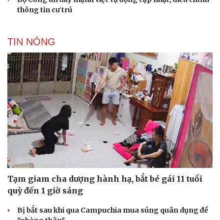
thông tin cư trú
TIN NÓNG
Du lịch
Podcas
Tư vấn
Câu ch
Săn Tour
Đọc tr
check-in
Cửa sổ
Kể chu
Hạt gi
Tạm giam cha dượng hành hạ, bắt bé gái 11 tuổi
quỳ đến 1 giờ sáng
Bị bắt sau khi qua Campuchia mua súng quân dụng để