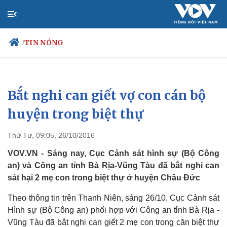
TIN NÓNG
/
Bắt nghi can giết vợ con cán bộ
Chính trị
Xã hội
Đảng
Tin 24
huyện trong biệt thự
Tổ chức nhân sự
Dự báo 
Quốc hội
Giáo d
Thứ Tư, 09:05, 26/10/2016
Nhận diện sự thật
Dấu ấ
Việc l
VOV.VN - Sáng nay, Cục Cảnh sát hình sự (Bộ Công
Biển đ
an) và Công an tỉnh Bà Rịa-Vũng Tàu đã bắt nghi can
sát hại 2 mẹ con trong biệt thự ở huyện Châu Đức
Theo thông tin trên Thanh Niên, sáng 26/10, Cục Cảnh sát
Hình sự (Bộ Công an) phối hợp với Công an tỉnh Bà Rịa -
Vũng Tàu đã bắt nghi can giết 2 mẹ con trong căn biệt thự