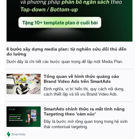
Kinh tế
Thị tr
Bất động sản
Giá và
Khởi nghiệp
Tiêu d
Tỷ giá
6 bước xây dựng media plan: từ nghiên cứu đối thủ đến
đo lường
Chứng
Dưới đây là chi tiết các bước quan trọng để lập một Media Plan.
Giá cà
Tổng quan về hình thức quảng cáo
Brand Video Ads trên SmartAds
Định nghĩa, vị trí hiển thị, quy cách nội dung,
cách thiết lập và tối ưu Brand Video Ads.
SmartAds chính thức ra mắt tính năng
Targeting theo 'cảm xúc'
Đây là bước mở rộng quan trọng trong hệ sinh
thái contextual targeting.