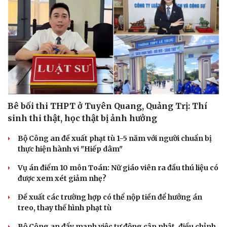
Bê bối thi THPT ở Tuyên Quang, Quảng Trị: Thí
sinh thi thật, học thật bị ảnh hưởng
Bộ Công an đề xuất phạt tù 1-5 năm với người chuẩn bị
thực hiện hành vi "Hiếp dâm"
Vụ án điểm 10 môn Toán: Nữ giáo viên ra đầu thú liệu có
được xem xét giảm nhẹ?
Đề xuất các trường hợp có thể nộp tiền để hưởng án
treo, thay thế hình phạt tù
Bộ Công an đẩy mạnh việc tự động cập nhật, điều chỉnh