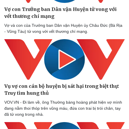
Vợ con Trưởng ban Dân vận Huyện tử vong với
vết thương chí mạng
Vợ và con của Trưởng ban Dân vận Huyện ủy Châu Đức (Bà Rịa
- Vũng Tàu) tử vong với vết thương chí mạng.
Doanh nghiệp
Công 
Thông tin doanh nghiệp
Sành đ
Doanh nghiệp 24h
Tin Cô
Doanh nhân
Trải n
Vì cộng đồng
Chuyển
Vụ vợ con cán bộ huyện bị sát hại trong biệt thự:
Truy tìm hung thủ
VOV.VN - Đi làm về, ông Thường bàng hoàng phát hiện vợ mình
đang nằm thoi thóp trên vũng máu, đứa con trai bị trói chân, tay
đã tử vong trong nhà.