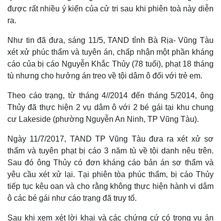
Hồ sơ
E-Magazine
được rất nhiều ý kiến của cử tri sau khi phiên toà này diễn
Infographic
ra.
Như tin đã đưa, sáng 11/5, TAND tỉnh Bà Rịa- Vũng Tàu
xét xử phúc thẩm và tuyên án, chấp nhận một phần kháng
cáo của bị cáo Nguyễn Khắc Thủy (78 tuổi), phạt 18 tháng
tù nhưng cho hưởng án treo về tội dâm ô đối với trẻ em.
Theo cáo trạng, từ tháng 4//2014 đến tháng 5/2014, ông
Thủy đã thực hiện 2 vụ dâm ô với 2 bé gái tại khu chung
cư Lakeside (phường Nguyễn An Ninh, TP Vũng Tàu).
Ngày 11/7/2017, TAND TP Vũng Tàu đưa ra xét xử sơ
thẩm và tuyên phạt bị cáo 3 năm tù về tội danh nêu trên.
Sau đó ông Thủy có đơn kháng cáo bản án sơ thẩm và
yêu cầu xét xử lại. Tại phiên tòa phúc thẩm, bị cáo Thủy
tiếp tục kêu oan và cho rằng không thực hiện hành vi dâm
ô các bé gái như cáo trạng đã truy tố.
Sau khi xem xét lời khai và các chứng cứ có trong vụ án