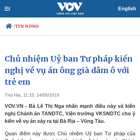
English
TIN NÓNG
/
Chủ nhiệm Uỷ ban Tư pháp kiến
Chính trị
Xã hội
Đảng
Tin 24h
nghị về vụ án ông già dâm ô với
Tổ chức nhân sự
Dự báo thời tiết
trẻ em
Quốc hội
Giáo dục
Nhận diện sự thật
Dấu ấn VOV
Việc làm
Thứ Hai, 11:10, 14/05/2018
Biển đảo
VOV.VN - Bà Lê Thị Nga nhấn mạnh điều này và kiến
nghị Chánh án TANDTC, Viện trưởng VKSNDTC cho ý
kiến về vụ án xảy ra tại Bà Rịa – Vũng Tàu.
Quan điểm này được Chủ nhiệm Uỷ ban Tư pháp của