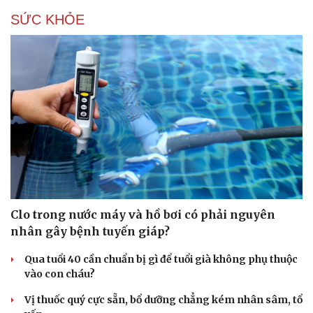
Làm đẹp - giảm cân
Phòng mạch online
SỨC KHỎE
Ăn sạch sống khỏe
Clo trong nước máy và hồ bơi có phải nguyên
nhân gây bệnh tuyến giáp?
Qua tuổi 40 cần chuẩn bị gì để tuổi già không phụ thuộc
vào con cháu?
Vị thuốc quý cực sẵn, bổ dưỡng chẳng kém nhân sâm, tổ