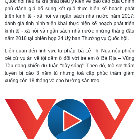
Quốc hội nêu ra khi phát biểu ý kiến về báo cáo của Chính
phủ đánh giá bổ sung kết quả thực hiện kế hoạch phát
triển kinh tế - xã hội và ngân sách nhà nước năm 2017;
đánh giá tình hình triển khai thực hiện kế hoạch phát triển
kinh tế - xã hội và ngân sách nhà nước những tháng đầu
năm 2018 tại phiên họp 24 Uỷ ban Thường vụ Quốc hội.
Liên quan đến lĩnh vực tư pháp, bà Lê Thị Nga nêu phiên
xét xử vụ án về tội dâm ô đối với trẻ em ở Bà Rịa – Vũng
Tàu đang khiến dư luận “dậy sóng”. Theo đó, toà sơ thẩm
tuyên bị cáo 3 năm tù nhưng toà cấp phúc thẩm giảm
xuống còn 18 tháng và cho hưởng sán treo.