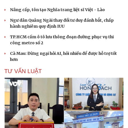
Nâng cấp, tôn tạo Nghĩa trang liệt sĩ Việt - Lào
Ngư dân Quảng Ngãi thay đổi tư duy đánh bắt, chấp
hành nghiêm quy định IUU
Văn hóa
Giải trí
TP.HCM cấm ô tô lưu thông đoạn đường phục vụ thi
Sân khấu - Điện ảnh
Nghệ sĩ
công metro số 2
Văn học
Thời trang
Âm nhạc
Sao Việt
Cà Mau: Đừng ngại hỏi AI, hỏi nhiều để được hỗ trợ tốt
Di sản
hơn
TƯ VẤN LUẬT