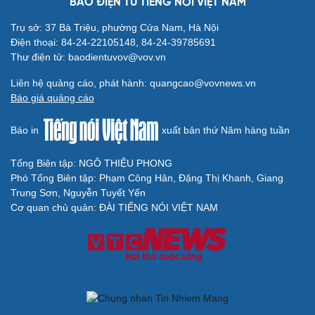
BÁO ĐIỆN TỬ TIẾNG NÓI VIỆT NAM
Trụ sở: 37 Bà Triệu, phường Cửa Nam, Hà Nội
Điện thoại: 84-24-22105148, 84-24-39785691
Thư điện tử: baodientuvov@vov.vn
Liên hệ quảng cáo, phát hành: quangcao@vovnews.vn
Báo giá quảng cáo
Báo in
xuất bản thứ Năm hàng tuần
Tổng Biên tập: NGÔ THIỆU PHONG
Phó Tổng Biên tập: Phạm Công Hân, Đặng Thị Khanh, Giang
Trung Sơn, Nguyễn Tuyết Yến
Cơ quan chủ quản: ĐÀI TIẾNG NÓI VIỆT NAM