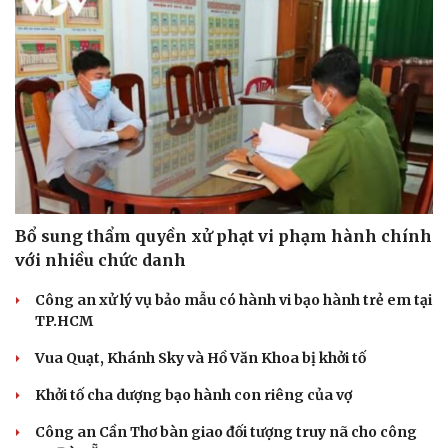
Bổ sung thẩm quyền xử phạt vi phạm hành chính
với nhiều chức danh
Du lịch
Podcast
Công an xử lý vụ bảo mẫu có hành vi bạo hành trẻ em tại
Tư vấn
Câu chuyện thời sự
TP.HCM
Săn Tour
Đọc truyện đêm khuya
check-in
Cửa sổ tình yêu
Vua Quạt, Khánh Sky và Hồ Văn Khoa bị khởi tố
Kể chuyện cho bé
Hạt giống tâm hồn
Khởi tố cha dượng bạo hành con riêng của vợ
Công an Cần Thơ bàn giao đối tượng truy nã cho công