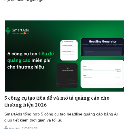
Sức khỏe
Đời sống
Dinh dưỡng - món ngon
Nhà đẹp
Cây thuốc
Blog
Sản phụ khoa
Tình yêu - Gia đìn
Nhi khoa
Nam khoa
5 công cụ tạo tiêu đề và mô tả quảng cáo cho
Làm đẹp - giảm cân
Phòng mạch online
thương hiệu 2026
Ăn sạch sống khỏe
SmartAds tổng hợp 5 công cụ tạo headline quảng cáo bằng AI
giúp tiết kiệm thời gian và tối ưu.
| SmartAds