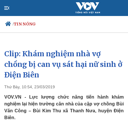
TIN NÓNG
/
Clip: Khám nghiệm nhà vợ
Chính trị
Xã hội
Đảng
Tin 24h
chồng bị can vụ sát hại nữ sinh ở
Tổ chức nhân sự
Dự báo thời tiết
Điện Biên
Quốc hội
Giáo dục
Nhận diện sự thật
Dấu ấn VOV
Việc làm
Thứ Bảy, 10:54, 23/03/2019
Biển đảo
VOV.VN - Lực lượng chức năng tiến hành khám
nghiệm lại hiện trường căn nhà của cặp vợ chồng Bùi
Văn Công – Bùi Kim Thu xã Thanh Nưa, huyện Điện
Biên.