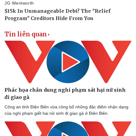
Thể thao
Ô tô - Xe máy
Bóng đá
Ô tô
Lịch thi đấu bóng đá
Xe máy
Tin liên quan
Thế giới thể thao
Tư vấn
eSports
Hậu trường
Phác họa chân dung nghi phạm sát hại nữ sinh
đi giao gà
Công an tỉnh Điện Biên vừa công bố những đặc điểm nhận dạng
của nghi phạm giết hại nữ sinh đi giao gà ở Điện Biên.