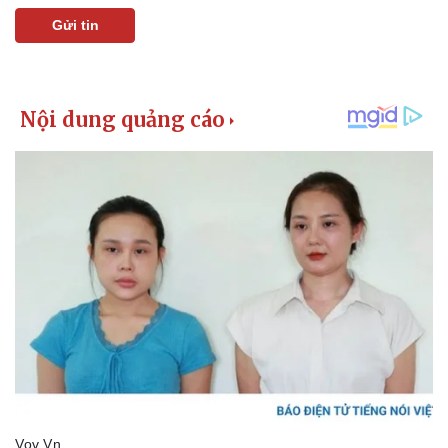
Gửi tin
Kinh tế
Thị trường
Bất động sản
Giá vàng
Khởi nghiệp
Tiêu dùng
Tỷ giá