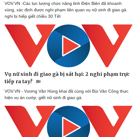
VOV.VN -Các lực lượng chức năng tỉnh Điện Biên đã khoanh
vùng, xác định được nghi phạm liên quan vụ nữ sinh đi giao gà
nghi bị hiếp giết chiều 30 Tết
Doanh nghiệp
Công nghệ
Thông tin doanh nghiệp
Sành điệu
Doanh nghiệp 24h
Tin Công nghệ
Doanh nhân
Trải nghiệm
Vì cộng đồng
Chuyển đổi số
Vụ nữ sinh đi giao gà bị sát hại: 2 nghi phạm trực
tiếp ra tay?
VOV.VN - Vương Văn Hùng khai đã cùng với Bùi Văn Công thực
hiện vụ án cướp, giết nữ sinh đi giao gà.