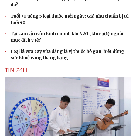
da?
Tuổi 70 uống 5 loại thuốc mỗi ngày: Giá như chuẩn bị từ
tuổi 40
Tại sao cần cấm kinh doanh khí N2O (khí cười) ngoài
mục đích y tế?
Loại lá vừa cay vừa đắng là vị thuốc bổ gan, biết dùng
sức khoẻ càng thăng hạng
TIN 24H
Văn hóa
Giải trí
Sân khấu - Điện ảnh
Nghệ sĩ
Văn học
Thời trang
Âm nhạc
Sao Việt