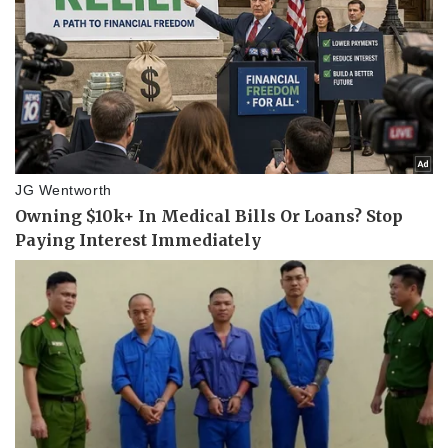
Pháp luật
Quân sự - Quốc p
Vụ án
Vũ khí
Tin nóng
Việt Nam
Tư vấn luật
Phân tích