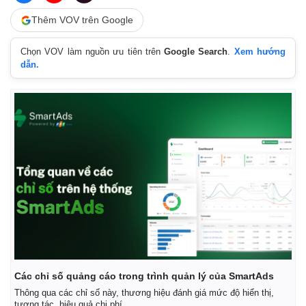
Thêm VOV trên Google
Chọn VOV làm nguồn ưu tiên trên
Google Search
.
Xem hướng
dẫn.
Thế giới
Multimedia
Quan sát
Video
Cuộc sống đó đây
Ảnh
Hồ sơ
E-Magazine
Infographic
Các chỉ số quảng cáo trong trình quản lý của SmartAds
Thông qua các chỉ số này, thương hiệu đánh giá mức độ hiển thị,
tương tác, hiệu quả chi phí.