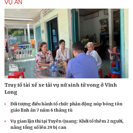
VỤ ÁN
Tư vấn
Câu chuyện thời s
Săn Tour
Đọc truyện đêm kh
check-in
Cửa sổ tình yêu
Kể chuyện cho bé
Hạt giống tâm hồn
Truy tố tài xế xe tải vụ nữ sinh tử vong ở Vĩnh
Long
Đối tượng điều hành tổ chức phản động núp bóng tôn
giáo lĩnh án 7 năm 6 tháng tù
Vụ gian lận thi tại Tuyên Quang: Khởi tố thêm 2 người,
nâng tổng số lên 29 bị can