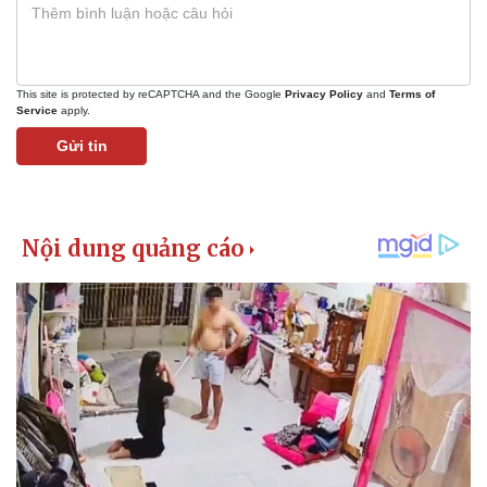
This site is protected by reCAPTCHA and the Google
Privacy Policy
and
Terms of
Service
apply.
Gửi tin
Pháp luật
Quân sự - Quốc phòng
Vụ án
Vũ khí
Tin nóng
Việt Nam
Tư vấn luật
Phân tích