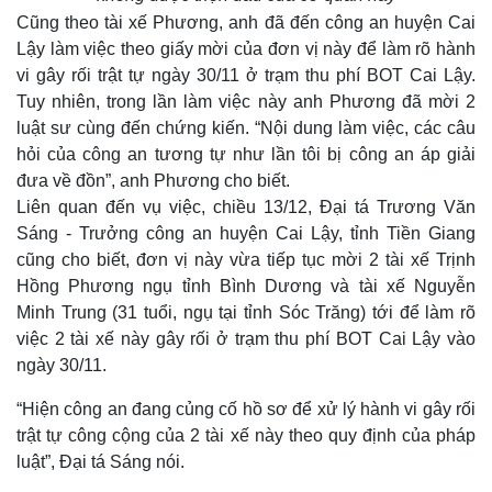
Cũng theo tài xế Phương, anh đã đến công an huyện Cai
Lậy làm việc theo giấy mời của đơn vị này để làm rõ hành
Thế giới
Multimedia
vi gây rối trật tự ngày 30/11 ở trạm thu phí BOT Cai Lậy.
Quan sát
Video
Tuy nhiên, trong lần làm việc này anh Phương đã mời 2
Cuộc sống đó đây
Ảnh
luật sư cùng đến chứng kiến. “Nội dung làm việc, các câu
Hồ sơ
E-Magazine
Infographic
hỏi của công an tương tự như lần tôi bị công an áp giải
đưa về đồn”, anh Phương cho biết.
Liên quan đến vụ việc, chiều 13/12, Đại tá Trương Văn
Sáng - Trưởng công an huyện Cai Lậy, tỉnh Tiền Giang
cũng cho biết, đơn vị này vừa tiếp tục mời 2 tài xế Trịnh
Hồng Phương ngụ tỉnh Bình Dương và tài xế Nguyễn
Minh Trung (31 tuổi, ngụ tại tỉnh Sóc Trăng) tới để làm rõ
việc 2 tài xế này gây rối ở trạm thu phí BOT Cai Lậy vào
ngày 30/11.
“Hiện công an đang củng cố hồ sơ để xử lý hành vi gây rối
trật tự công cộng của 2 tài xế này theo quy định của pháp
luật”, Đại tá Sáng nói.