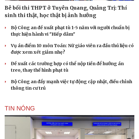
Bê bối thi THPT ở Tuyên Quang, Quảng Trị: Thí
sinh thi thật, học thật bị ảnh hưởng
Bộ Công an đề xuất phạt tù 1-5 năm với người chuẩn bị
thực hiện hành vi "Hiếp dâm"
Vụ án điểm 10 môn Toán: Nữ giáo viên ra đầu thú liệu có
được xem xét giảm nhẹ?
Đề xuất các trường hợp có thể nộp tiền để hưởng án
treo, thay thế hình phạt tù
Du lịch
Podcast
Tư vấn
Câu chuyện thời sự
Bộ Công an đẩy mạnh việc tự động cập nhật, điều chỉnh
Săn Tour
Đọc truyện đêm khuya
thông tin cư trú
check-in
Cửa sổ tình yêu
Kể chuyện cho bé
Hạt giống tâm hồn
TIN NÓNG