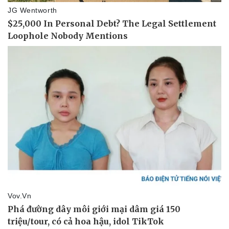
Thể thao
Ô tô - Xe máy
Bóng đá
Ô tô