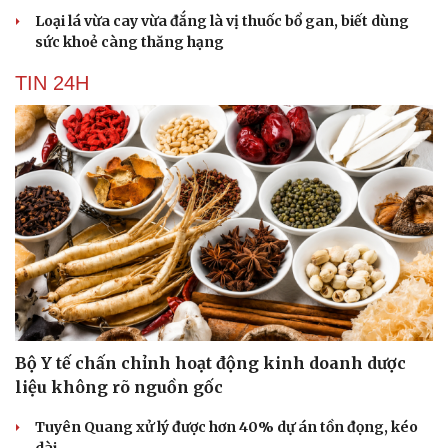
Văn học
Thời trang
Loại lá vừa cay vừa đắng là vị thuốc bổ gan, biết dùng
Âm nhạc
Sao Việt
sức khoẻ càng thăng hạng
Di sản
TIN 24H
Bộ Y tế chấn chỉnh hoạt động kinh doanh dược
liệu không rõ nguồn gốc
Tuyên Quang xử lý được hơn 40% dự án tồn đọng, kéo
dài