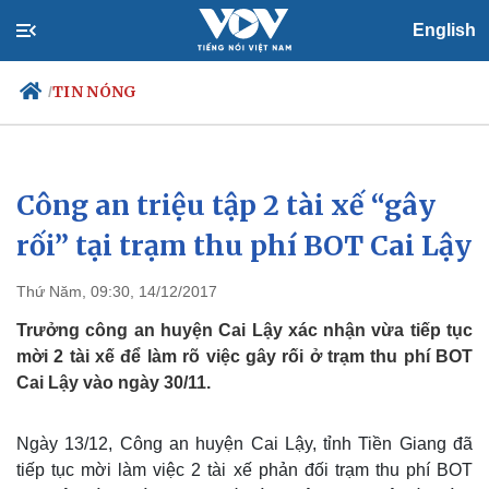
English
TIN NÓNG
/
Công an triệu tập 2 tài xế “gây
Chính trị
Xã hội
Đảng
Tin 24h
rối” tại trạm thu phí BOT Cai Lậy
Tổ chức nhân sự
Dự báo thời tiết
Quốc hội
Giáo dục
Thứ Năm, 09:30, 14/12/2017
Nhận diện sự thật
Dấu ấn VOV
Việc làm
Trưởng công an huyện Cai Lậy xác nhận vừa tiếp tục
Biển đảo
mời 2 tài xế để làm rõ việc gây rối ở trạm thu phí BOT
Cai Lậy vào ngày 30/11.
Ngày 13/12, Công an huyện Cai Lậy, tỉnh Tiền Giang đã
tiếp tục mời làm việc 2 tài xế phản đối trạm thu phí BOT