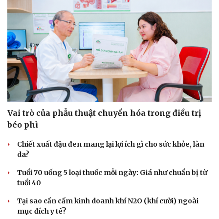
Vai trò của phẫu thuật chuyển hóa trong điều trị
béo phì
Chiết xuất đậu đen mang lại lợi ích gì cho sức khỏe, làn
da?
Tuổi 70 uống 5 loại thuốc mỗi ngày: Giá như chuẩn bị từ
tuổi 40
Tại sao cần cấm kinh doanh khí N2O (khí cười) ngoài
Văn hóa
Giải trí
mục đích y tế?
Sân khấu - Điện ảnh
Nghệ sĩ