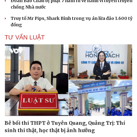
Đoàn Bảo Châu bị phạt 7 năm tù về hành vi tuyên truyền
chống Nhà nước
Truy tố Mr Pips, Shark Bình trong vụ án lừa đảo 1.600 tỷ
Cải chính
đồng
TƯ VẤN LUẬT
Bê bối thi THPT ở Tuyên Quang, Quảng Trị: Thí
sinh thi thật, học thật bị ảnh hưởng