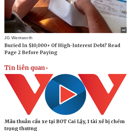
Tin liên quan
Doanh nghiệp
Công nghệ
Thông tin doanh nghiệp
Sành điệu
Doanh nghiệp 24h
Tin Công nghệ
Doanh nhân
Trải nghiệm
Vì cộng đồng
Chuyển đổi số
Mâu thuẫn cẩu xe tại BOT Cai Lậy, 1 tài xế bị chém
trọng thương