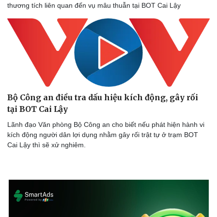
thương tích liên quan đến vụ mâu thuẫn tại BOT Cai Lậy
Sức khỏe
Đời sống
Dinh dưỡng - món ngon
Nhà đẹp
Cây thuốc
Blog
Sản phụ khoa
Tình yêu - Gia đình
Nhi khoa
Nam khoa
Làm đẹp - giảm cân
Bộ Công an điều tra dấu hiệu kích động, gây rối
Phòng mạch online
tại BOT Cai Lậy
Ăn sạch sống khỏe
Lãnh đạo Văn phòng Bộ Công an cho biết nếu phát hiện hành vi
kích động người dân lợi dụng nhằm gây rối trật tự ở trạm BOT
Cai Lậy thì sẽ xử nghiêm.