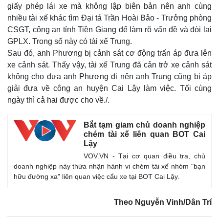
giấy phép lái xe mà không lập biên bản nên anh cùng
nhiều tài xế khác tìm Đại tá Trần Hoài Bảo - Trưởng phòng
CSGT, công an tỉnh Tiền Giang để làm rõ vấn đề và đòi lại
GPLX. Trong số này có tài xế Trung.
Sau đó, anh Phương bị cảnh sát cơ động trấn áp đưa lên
xe cảnh sát. Thấy vậy, tài xế Trung đã cản trở xe cảnh sát
không cho đưa anh Phương đi nên anh Trung cũng bị áp
giải đưa về công an huyện Cai Lậy làm việc. Tối cùng
ngày thì cả hai được cho về./.
Bắt tạm giam chủ doanh nghiệp
chém tài xế liên quan BOT Cai
Lậy
Kinh tế
Thị trường
VOV.VN - Tại cơ quan điều tra, chủ
doanh nghiệp này thừa nhận hành vi chém tài xế nhóm "bạn
Bất động sản
Giá vàng
hữu đường xa" liên quan việc cẩu xe tại BOT Cai Lậy.
Khởi nghiệp
Tiêu dùng
Tỷ giá
Chứng khoán
Theo Nguyễn Vinh/Dân Trí
Giá cà phê