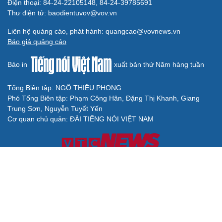
Điện thoại: 84-24-22105148, 84-24-39785691
Thư điện tử: baodientuvov@vov.vn
Liên hệ quảng cáo, phát hành: quangcao@vovnews.vn
Báo giá quảng cáo
Báo in
xuất bản thứ Năm hàng tuần
Tổng Biên tập: NGÔ THIỆU PHONG
Phó Tổng Biên tập: Phạm Công Hân, Đặng Thị Khanh, Giang
Trung Sơn, Nguyễn Tuyết Yến
Cơ quan chủ quản: ĐÀI TIẾNG NÓI VIỆT NAM
Không được sao chép lại bất kỳ thông tin nào từ website này khi
chưa có sự đồng ý bằng văn bản của Báo Điện tử Tiếng nói Việt