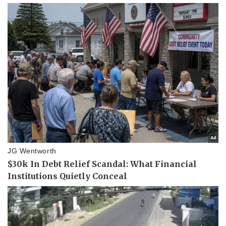
Lịch thi đấu bóng đá
Xe máy
Thế giới thể thao
Tư vấn
eSports
Hậu trường