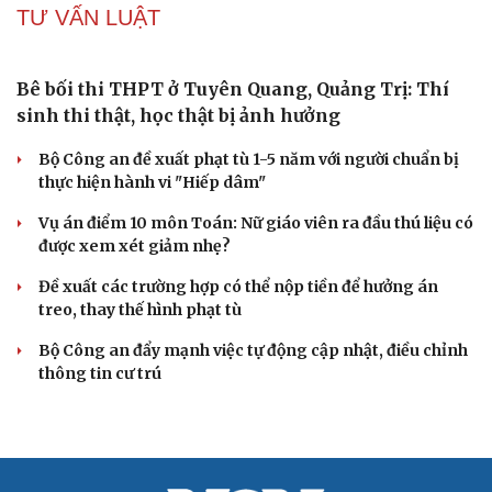
Truy tố tài xế xe tải vụ nữ sinh tử vong ở Vĩnh
Long
Đối tượng điều hành tổ chức phản động núp bóng tôn
giáo lĩnh án 7 năm 6 tháng tù
Vụ gian lận thi tại Tuyên Quang: Khởi tố thêm 2 người,
nâng tổng số lên 29 bị can
Đoàn Bảo Châu bị phạt 7 năm tù về hành vi tuyên truyền
chống Nhà nước
Truy tố Mr Pips, Shark Bình trong vụ án lừa đảo 1.600 tỷ
đồng
TƯ VẤN LUẬT