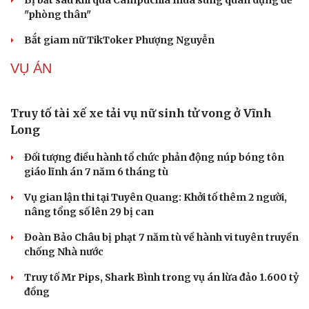
Biên phòng Quảng Trị ngăn chặn vận chuyển
hơn 210 kg vật liệu nổ
2 đối tượng lừa đảo hơn 7 tỷ đồng bằng thủ đoạn "vay
Cải chính
đáo hạn ngân hàng"
Tạm giam cha dượng hành hạ, bắt bé gái 11 tuổi quỳ đến
1 giờ sáng
Bị bắt sau khi qua Campuchia mua súng quân dụng để
"phòng thân"
Bắt giam nữ TikToker Phượng Nguyễn
VỤ ÁN