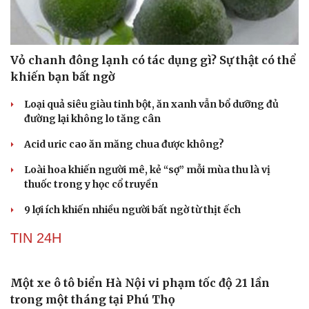
Vỏ chanh đông lạnh có tác dụng gì? Sự thật có thể
khiến bạn bất ngờ
Loại quả siêu giàu tinh bột, ăn xanh vẫn bổ dưỡng đủ
đường lại không lo tăng cân
Acid uric cao ăn măng chua được không?
Loài hoa khiến người mê, kẻ “sợ” mỗi mùa thu là vị
thuốc trong y học cổ truyền
9 lợi ích khiến nhiều người bất ngờ từ thịt ếch
TIN 24H
Một xe ô tô biển Hà Nội vi phạm tốc độ 21 lần
trong một tháng tại Phú Thọ