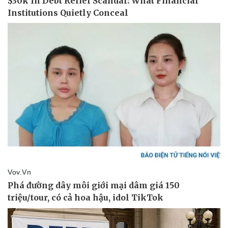
Pháp luật
Quân sự - Quốc phòng
Vụ án
Vũ khí
Tin nóng
Việt Nam
Tư vấn luật
Phân tích