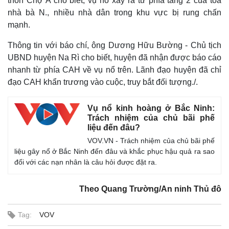
thôn Chợ A cho biêt, vụ nổ xảy ra từ phía tầng 2 của tòa
nhà bà N., nhiều nhà dân trong khu vực bị rung chấn
mạnh.
Thông tin với báo chí, ông Dương Hữu Bường - Chủ tịch
UBND huyện Na Rì cho biết, huyện đã nhận được báo cáo
nhanh từ phía CAH về vụ nổ trên. Lãnh đạo huyện đã chỉ
đạo CAH khẩn trương vào cuộc, truy bắt đối tượng./.
Vụ nổ kinh hoàng ở Bắc Ninh:
Trách nhiệm của chủ bãi phế
liệu đến đâu?
VOV.VN - Trách nhiệm của chủ bãi phế
liệu gây nổ ở Bắc Ninh đến đâu và khắc phục hậu quả ra sao
Thế giới
Multimedia
đối với các nạn nhân là câu hỏi được đặt ra.
Quan sát
Video
Cuộc sống đó đây
Ảnh
Theo Quang Trường/An ninh Thủ đô
Hồ sơ
E-Magazine
Infographic
Tag:
VOV