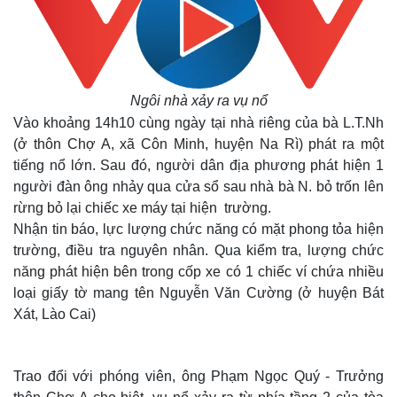
Ngôi nhà xảy ra vụ nổ
Vào khoảng 14h10 cùng ngày tại nhà riêng của bà L.T.Nh
(ở thôn Chợ A, xã Côn Minh, huyện Na Rì) phát ra một
tiếng nổ lớn. Sau đó, người dân địa phương phát hiện 1
người đàn ông nhảy qua cửa sổ sau nhà bà N. bỏ trốn lên
rừng bỏ lại chiếc xe máy tại hiện trường.
Nhận tin báo, lực lượng chức năng có mặt phong tỏa hiện
trường, điều tra nguyên nhân. Qua kiểm tra, lượng chức
năng phát hiện bên trong cốp xe có 1 chiếc ví chứa nhiều
loại giấy tờ mang tên Nguyễn Văn Cường (ở huyện Bát
Xát, Lào Cai)
Trao đổi với phóng viên, ông Phạm Ngọc Quý - Trưởng