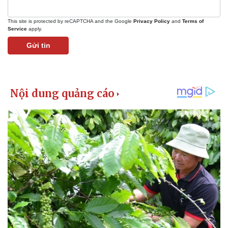
Chứng khoán
Giá cà phê
This site is protected by reCAPTCHA and the Google
Privacy Policy
and
Terms of
Service
apply.
Gửi tin