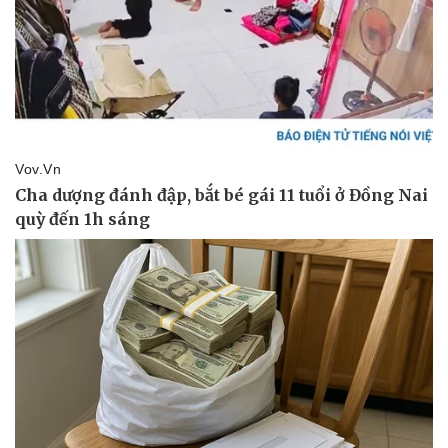
Thể thao
Ô tô - Xe máy
Bóng đá
Ô tô
Lịch thi đấu bóng đá
Xe máy
Thế giới thể thao
Tư vấn
eSports
Hậu trường