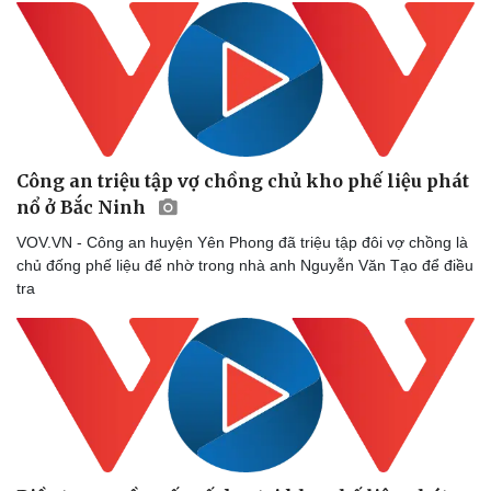
Công an triệu tập vợ chồng chủ kho phế liệu phát
Doanh nghiệp
Công nghệ
nổ ở Bắc Ninh
Thông tin doanh nghiệp
Sành điệu
Doanh nghiệp 24h
Tin Công nghệ
VOV.VN - Công an huyện Yên Phong đã triệu tập đôi vợ chồng là
Doanh nhân
Trải nghiệm
chủ đống phế liệu để nhờ trong nhà anh Nguyễn Văn Tạo để điều
Vì cộng đồng
Chuyển đổi số
tra