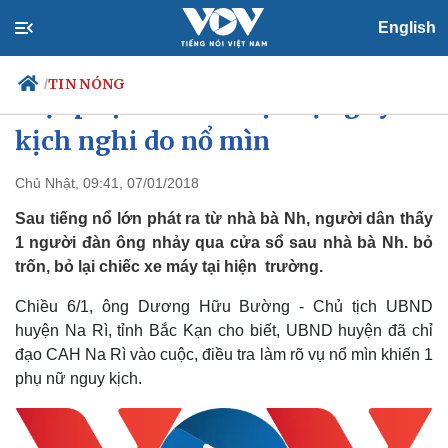
English
TIN NÓNG
/
Một phụ nữ ở Bắc Kạn bị nguy
kịch nghi do nổ mìn
Chủ Nhật, 09:41, 07/01/2018
Chính trị
Xã hội
Đảng
Tin 24h
Sau tiếng nổ lớn phát ra từ nhà bà Nh, người dân thấy
Tổ chức nhân sự
Dự báo thời tiết
1 người đàn ông nhảy qua cửa sổ sau nhà bà Nh. bỏ
Quốc hội
Giáo dục
trốn, bỏ lại chiếc xe máy tại hiện trường.
Nhận diện sự thật
Dấu ấn VOV
Việc làm
Chiều 6/1, ông Dương Hữu Bường - Chủ tịch UBND
Biển đảo
huyện Na Rì, tỉnh Bắc Kạn cho biết, UBND huyện đã chỉ
đạo CAH Na Rì vào cuộc, điều tra làm rõ vụ nổ mìn khiến 1
phụ nữ nguy kịch.