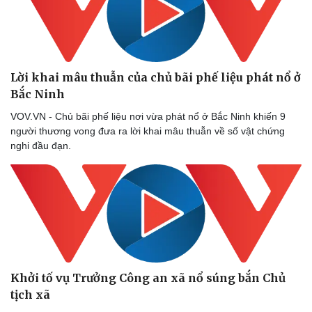
Lời khai mâu thuẫn của chủ bãi phế liệu phát nổ ở
Bắc Ninh
VOV.VN - Chủ bãi phế liệu nơi vừa phát nổ ở Bắc Ninh khiến 9
người thương vong đưa ra lời khai mâu thuẫn về số vật chứng
nghi đầu đạn.
Sức khỏe
Đời sống
Dinh dưỡng - món ngon
Nhà đẹp
Cây thuốc
Blog
Sản phụ khoa
Tình yêu - Gia đình
Nhi khoa
Nam khoa
Làm đẹp - giảm cân
Phòng mạch online
Khởi tố vụ Trưởng Công an xã nổ súng bắn Chủ
Ăn sạch sống khỏe
tịch xã