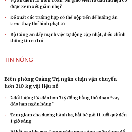
Bê bối thi THPT ở Tuyên Quang, Quảng Trị: Thí
sinh thi thật, học thật bị ảnh hưởng
Bộ Công an đề xuất phạt tù 1-5 năm với người chuẩn bị
thực hiện hành vi "Hiếp dâm"
Vụ án điểm 10 môn Toán: Nữ giáo viên ra đầu thú liệu có
được xem xét giảm nhẹ?
Đề xuất các trường hợp có thể nộp tiền để hưởng án
treo, thay thế hình phạt tù
Bộ Công an đẩy mạnh việc tự động cập nhật, điều chỉnh
thông tin cư trú
TIN NÓNG