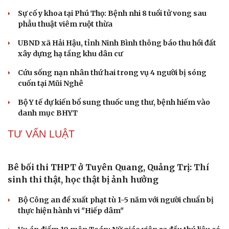
Du lịch
Podcast
Sự cố y khoa tại Phú Thọ: Bệnh nhi 8 tuổi tử vong sau
Tư vấn
Câu chuyện thời sự
phẫu thuật viêm ruột thừa
Săn Tour
Đọc truyện đêm khuya
UBND xã Hải Hậu, tỉnh Ninh Bình thông báo thu hồi đất
check-in
Cửa sổ tình yêu
xây dựng hạ tầng khu dân cư
Kể chuyện cho bé
Hạt giống tâm hồn
Cứu sống nạn nhân thứ hai trong vụ 4 người bị sóng
cuốn tại Mũi Nghê
Bộ Y tế dự kiến bổ sung thuốc ung thư, bệnh hiếm vào
danh mục BHYT
TƯ VẤN LUẬT