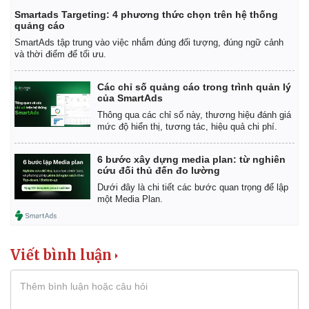
Smartads Targeting: 4 phương thức chọn trên hệ thống
quảng cáo
SmartAds tập trung vào việc nhắm đúng đối tượng, đúng ngữ cảnh
và thời điểm để tối ưu.
Các chỉ số quảng cáo trong trình quản lý
của SmartAds
Thông qua các chỉ số này, thương hiệu đánh giá
mức độ hiển thị, tương tác, hiệu quả chi phí.
6 bước xây dựng media plan: từ nghiên
cứu đối thủ đến đo lường
Dưới đây là chi tiết các bước quan trọng để lập
một Media Plan.
Viết bình luận
Kinh tế
Thị trường
Bất động sản
Giá vàng
Khởi nghiệp
Tiêu dùng
Tỷ giá