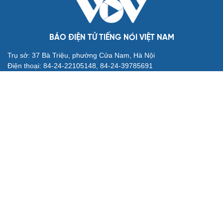
Bê bối thi THPT ở Tuyên Quang, Quảng Trị: Thí
sinh thi thật, học thật bị ảnh hưởng
Bộ Công an đề xuất phạt tù 1-5 năm với người chuẩn bị
thực hiện hành vi "Hiếp dâm"
Vụ án điểm 10 môn Toán: Nữ giáo viên ra đầu thú liệu có
được xem xét giảm nhẹ?