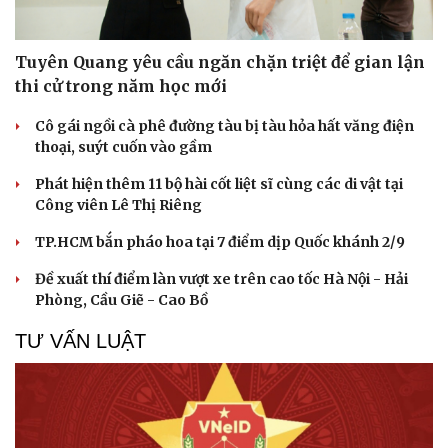
Văn hóa
Giải trí
Sân khấu - Điện ảnh
Nghệ sĩ
Tuyên Quang yêu cầu ngăn chặn triệt để gian lận
Văn học
Thời trang
thi cử trong năm học mới
Âm nhạc
Sao Việt
Di sản
Cô gái ngồi cà phê đường tàu bị tàu hỏa hất văng điện
thoại, suýt cuốn vào gầm
Phát hiện thêm 11 bộ hài cốt liệt sĩ cùng các di vật tại
Công viên Lê Thị Riêng
TP.HCM bắn pháo hoa tại 7 điểm dịp Quốc khánh 2/9
Đề xuất thí điểm làn vượt xe trên cao tốc Hà Nội - Hải
Phòng, Cầu Giẽ - Cao Bồ
TƯ VẤN LUẬT