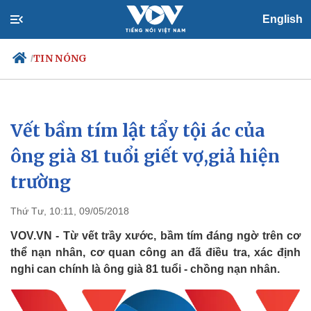
English
TIN NÓNG
/
Vết bầm tím lật tẩy tội ác của
Chính trị
Xã hội
Đảng
Tin 24h
ông già 81 tuổi giết vợ,giả hiện
Tổ chức nhân sự
Dự báo thời tiết
trường
Quốc hội
Giáo dục
Nhận diện sự thật
Dấu ấn VOV
Việc làm
Thứ Tư, 10:11, 09/05/2018
Biển đảo
VOV.VN - Từ vết trầy xước, bầm tím đáng ngờ trên cơ
thể nạn nhân, cơ quan công an đã điều tra, xác định
nghi can chính là ông già 81 tuổi - chồng nạn nhân.