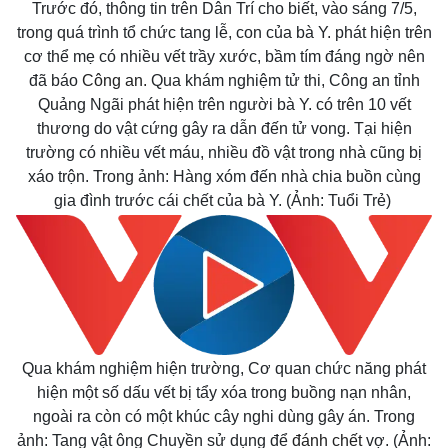
Trước đó, thông tin trên Dân Trí cho biết, vào sáng 7/5,
trong quá trình tổ chức tang lễ, con của bà Y. phát hiện trên
cơ thể mẹ có nhiều vết trầy xước, bầm tím đáng ngờ nên
đã báo
Công an.
Qua khám nghiệm tử thi, Công an tỉnh
Quảng Ngãi phát hiện trên người bà Y. có trên 10 vết
thương do vật cứng gây ra dẫn đến tử vong. Tại hiện
trường có nhiều vết máu, nhiều đồ vật trong nhà cũng bị
xáo trộn. Trong ảnh: Hàng xóm đến nhà chia buồn cùng
gia đình trước cái chết của bà Y. (Ảnh: Tuổi Trẻ)
Qua khám nghiệm hiện trường, Cơ quan chức năng phát
Thế giới
Multimedia
hiện một số dấu vết bị tẩy xóa trong buồng nạn nhân,
Quan sát
Video
ngoài ra còn có một khúc cây nghi dùng gây án. Trong
Cuộc sống đó đây
Ảnh
ảnh: Tang vật ông Chuyền sử dụng để
đánh chết
vợ. (Ảnh:
Hồ sơ
E-Magazine