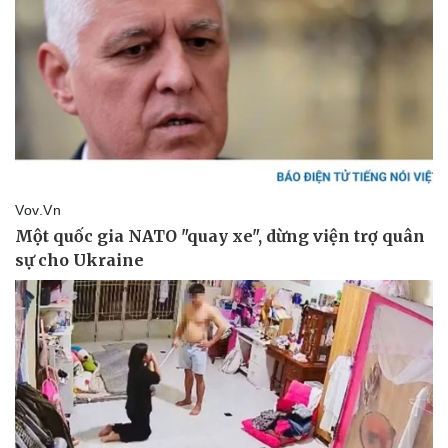
Thể thao
Ô tô - Xe máy
Bóng đá
Ô tô
Lịch thi đấu bóng đá
Xe máy
Thế giới thể thao
Tư vấn