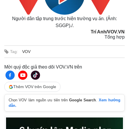
Người dân tập trung trước hiện trường vụ án. (Ảnh:
Kinh tế
Thị trường
SGGP)./.
Bất động sản
Giá vàng
Trí Anh/VOV.VN
Khởi nghiệp
Tiêu dùng
Tổng hợp
Tỷ giá
Chứng khoán
Tag:
VOV
Giá cà phê
Mời quý độc giả theo dõi VOV.VN trên
Thêm VOV trên Google
Chọn VOV làm nguồn ưu tiên trên
Google Search
.
Xem hướng
dẫn.