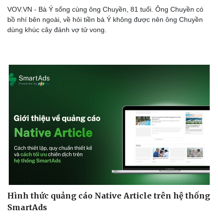
VOV.VN - Bà Ý sống cùng ông Chuyền, 81 tuổi. Ông Chuyền có
bồ nhí bên ngoài, về hỏi tiền bà Ý không được nên ông Chuyền
dùng khúc cây đánh vợ tử vong.
Sức khỏe
Đời sống
Dinh dưỡng - món ngon
Nhà đẹp
Cây thuốc
Blog
Sản phụ khoa
Tình yêu - Gia đình
Nhi khoa
Nam khoa
Làm đẹp - giảm cân
Phòng mạch online
Hình thức quảng cáo Native Article trên hệ thống
Ăn sạch sống khỏe
SmartAds