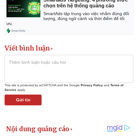
chọn trên hệ thống quảng cáo
SmartAds tập trung vào việc nhắm đúng đối
tượng, đúng ngữ cảnh và thời điểm để tối
ưu.
Viết bình luận
Pháp luật
Quân sự - Quốc phòng
Vụ án
Vũ khí
This site is protected by reCAPTCHA and the Google
Privacy Policy
and
Terms of
Tin nóng
Việt Nam
Service
apply.
Tư vấn luật
Phân tích
Gửi tin