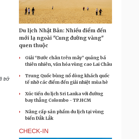
Doanh nghiệp 24h
Tin Công nghệ
Doanh nhân
Trải nghiệm
ì cộng đồng
Chuyển đổi số
Du lịch Nhật Bản: Nhiều điểm đến
u lịch
Podcast
mới lạ ngoài "Cung đường vàng"
Tư vấn
Câu chuyện thời sự
quen thuộc
Săn Tour
Đọc truyện đêm khuya
heck-in
Cửa sổ tình yêu
Giải “Bước chân trên mây” quảng bá
Kể chuyện cho bé
thiên nhiên, văn hóa vùng cao Lai Châu
Hạt giống tâm hồn
Trung Quốc bùng nổ dòng khách quốc
ẽ trở
tế nhờ các điểm đến giải nhiệt mùa hè
Xúc tiến du lịch Sri Lanka với đường
bay thẳng Colombo - TP.HCM
Nâng cấp sản phẩm du lịch tại vùng
biển Đắk Lắk
CHECK-IN