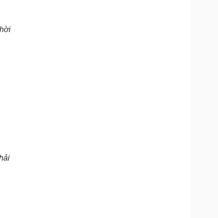
hời
hải