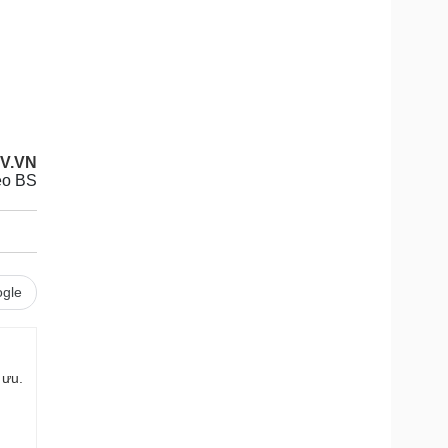
OV.VN
eo BS
gle
 ưu.