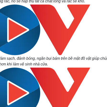
 rác, nó sẽ hấp thụ tất cả chất lỏng và rác sẽ khô.
àm sạch, đánh bóng, ngăn bụi bám trên bề mặt đồ vật giúp chú
 hơn khi làm vệ sinh nhà cửa.