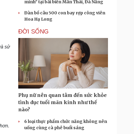
minh” tại bãi biển Mân Thái, Đà Nẵng
Đàn bồ câu 500 con bay rợp công viên
Hoa Hạ Long
ĐỜI SỐNG
và sử
Phụ nữ nên quan tâm đến sức khỏe
tình dục tuổi mãn kinh như thế
nào?
6 loại thực phẩm chức năng không nên
 hơn.
uống cùng cà phê buổi sáng