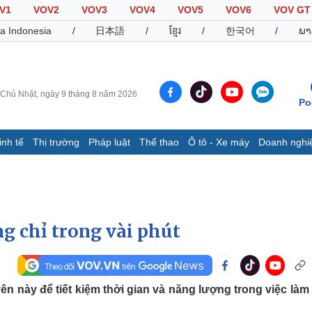
V1
VOV2
VOV3
VOV4
VOV5
VOV6
VOV GT
a Indonesia
/
日本語
/
ខ្មែរ
/
한국어
/
ພາ
Chủ Nhật, ngày 9 tháng 8 năm 2026
Po
inh tế
Thị trường
Pháp luật
Thể thao
Ô tô - Xe máy
Doanh nghi
Thế giới
Multimedia
K
Quan sát
Video
B
Cuộc sống đó đây
Ảnh
K
Hồ sơ
E-Magazine
g chỉ trong vài phút
Infographic
Thể thao
Ô tô - Xe máy
D
n này để tiết kiệm thời gian và năng lượng trong việc làm
Bóng đá
Ô tô
T