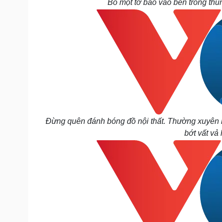
Bỏ một tờ báo vào bên trong thùng
Đừng quên đánh bóng đồ nội thất. Thường xuyên l
bớt vất vả