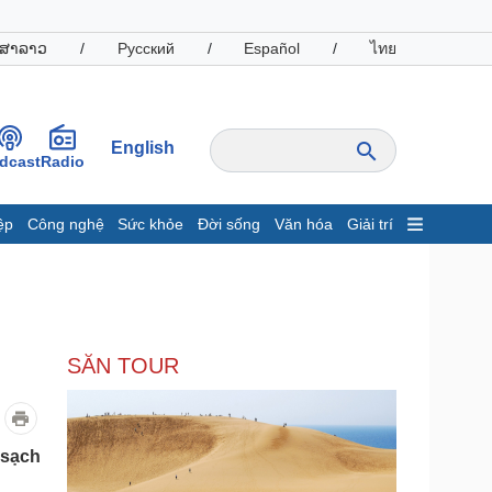
ສາລາວ
/
Русский
/
Español
/
ไทย
English
dcast
Radio
ệp
Công nghệ
Sức khỏe
Đời sống
Văn hóa
Giải trí
inh tế
Thị trường
ất động sản
Giá vàng
hởi nghiệp
Tiêu dùng
Tỷ giá
SĂN TOUR
Chứng khoán
Giá cà phê
oanh nghiệp
Công nghệ
 sạch
hông tin doanh nghiệp
Sành điệu