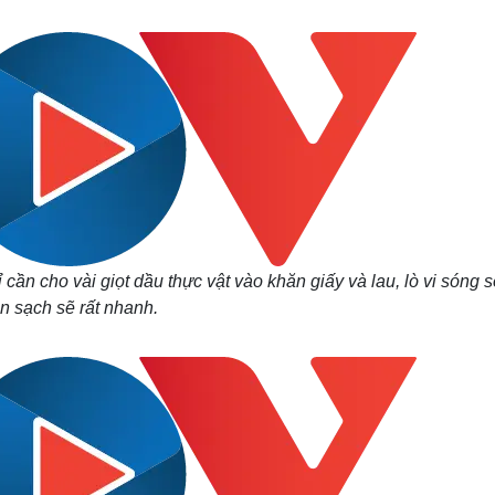
Lịch thi đấu bóng đá
Xe máy
Thế giới thể thao
Tư vấn
eSports
V
Hậu trường
Văn hóa
Giải trí
D
Sân khấu - Điện ảnh
Nghệ sĩ
Văn học
Thời trang
Âm nhạc
Sao Việt
c
Di sản
cần cho vài giọt dầu thực vật vào khăn giấy và lau, lò vi sóng s
n sạch sẽ rất nhanh.