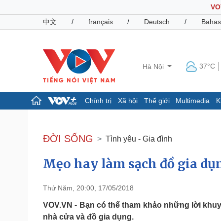
VO
中文
/
français
/
Deutsch
/
Bahas
37°C
Hà Nội
Chính trị
Xã hội
Thế giới
Multimedia
K
Chính trị
Xã hội
Đảng
Tin 24h
ĐỜI SỐNG
Tình yêu - Gia đình
Tổ chức nhân sự
Dự báo thời tiết
Quốc hội
Giáo dục
Mẹo hay làm sạch đồ gia dụn
Nhận diện sự thật
Dấu ấn VOV
Việc làm
Biển đảo
Thứ Năm, 20:00, 17/05/2018
Pháp luật
Quân sự - Quốc phòng
VOV.VN - Bạn có thể tham khảo những lời khuyê
Vụ án
Vũ khí
nhà cửa và đồ gia dụng.