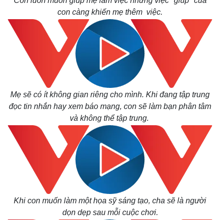
Con luôn muốn giúp mẹ làm việc nhưng việc "giúp" của
Bất động sản
Giá vàng
con càng khiến mẹ thêm việc.
Khởi nghiệp
Tiêu dùng
Tỷ giá
Chứng khoán
Giá cà phê
Mẹ sẽ có ít không gian riêng cho mình. Khi đang tập trung
đọc tin nhắn hay xem báo mạng, con sẽ làm bạn phân tâm
và không thể tập trung.
Khi con muốn làm một họa sỹ sáng tạo, cha sẽ là người
dọn dẹp sau mỗi cuộc chơi.