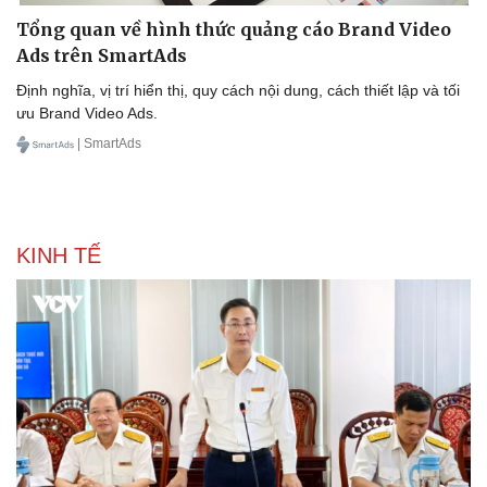
Cây thuốc
Blog
Tổng quan về hình thức quảng cáo Brand Video
Sản phụ khoa
Tình yêu - Gia đình
Ads trên SmartAds
Nhi khoa
Nam khoa
Định nghĩa, vị trí hiển thị, quy cách nội dung, cách thiết lập và tối
Làm đẹp - giảm cân
ưu Brand Video Ads.
Phòng mạch online
| SmartAds
Ăn sạch sống khỏe
KINH TẾ