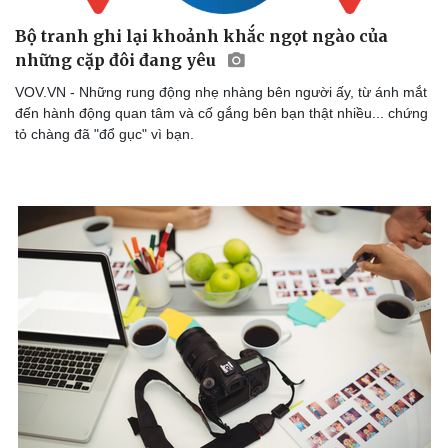
Bộ tranh ghi lại khoảnh khắc ngọt ngào của
những cặp đôi đang yêu
VOV.VN - Những rung động nhẹ nhàng bên người ấy, từ ánh mắt
đến hành động quan tâm và cố gắng bên bạn thật nhiều... chứng
tỏ chàng đã "đổ gục" vì bạn.
Sức khỏe
Đời sống
Dinh dưỡng - món ngon
Nhà đẹp