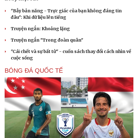
"Bẫy bản năng - Trực giác của bạn không đáng tin
đâu": Khi dữ liệu lên tiếng
Truyện ngắn: Khoảng lặng
Truyện ngắn "Trong đoàn quân"
"Cái chết và sự bất tử" - cuốn sách thay đổi cách nhìn về
cuộc sống
BÓNG ĐÁ QUỐC TẾ
Du lịch
Podcast
Tư vấn
Câu chuyện thời sự
Săn Tour
Đọc truyện đêm khuya
check-in
Cửa sổ tình yêu
Kể chuyện cho bé
Hạt giống tâm hồn