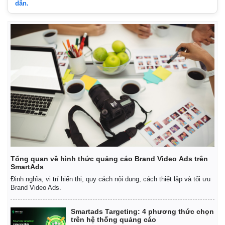
dẫn.
Tổng quan về hình thức quảng cáo Brand Video Ads trên
SmartAds
Pháp luật
Quân sự - Quốc phòng
Định nghĩa, vị trí hiển thị, quy cách nội dung, cách thiết lập và tối ưu
Vụ án
Vũ khí
Brand Video Ads.
Tin nóng
Việt Nam
Tư vấn luật
Phân tích
Smartads Targeting: 4 phương thức chọn
trên hệ thống quảng cáo