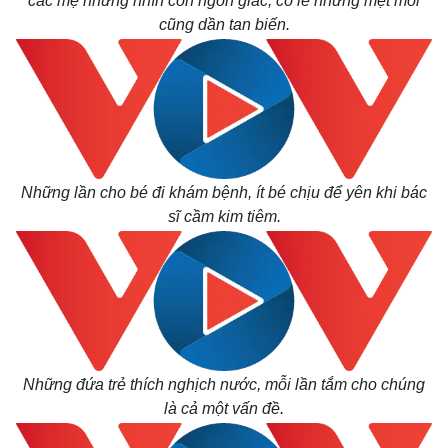
các mẹ nhưng nhìn con ngon giấc, có lẽ những mệt mỏi
cũng dần tan biến.
Thế giới
Multimedia
Quan sát
Video
Cuộc sống đó đây
Ảnh
Hồ sơ
E-Magazine
Những lần cho bé đi khám bệnh, ít bé chịu để yên khi bác
Infographic
sĩ cầm kim tiêm.
Những đứa trẻ thích nghịch nước, mỗi lần tắm cho chúng
là cả một vấn đề.