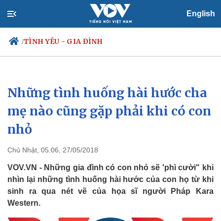
English
TÌNH YÊU - GIA ĐÌNH
/
Những tình huống hài hước cha
Chính trị
Xã hội
Đảng
Tin 24h
mẹ nào cũng gặp phải khi có con
Tổ chức nhân sự
Dự báo thời tiết
nhỏ
Quốc hội
Giáo dục
Nhận diện sự thật
Dấu ấn VOV
Việc làm
Chủ Nhật, 05:06, 27/05/2018
Biển đảo
VOV.VN - Những gia đình có con nhỏ sẽ 'phì cười" khi
nhìn lại những tình huống hài hước của con họ từ khi
sinh ra qua nét vẽ của họa sĩ người Pháp Kara
Western.