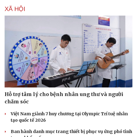
Di sản
XÃ HỘI
Hỗ trợ tâm lý cho bệnh nhân ung thư và người
chăm sóc
Việt Nam giành 7 huy chương tại Olympic Trí tuệ nhân
tạo quốc tế 2026
Ban hành danh mục trang thiết bị phục vụ ứng phó tình