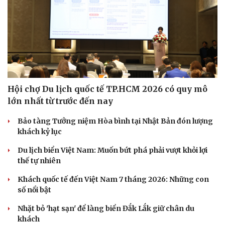
Hội chợ Du lịch quốc tế TP.HCM 2026 có quy mô
lớn nhất từ trước đến nay
Bảo tàng Tưởng niệm Hòa bình tại Nhật Bản đón lượng
khách kỷ lục
Du lịch biển Việt Nam: Muốn bứt phá phải vượt khỏi lợi
thế tự nhiên
Khách quốc tế đến Việt Nam 7 tháng 2026: Những con
số nổi bật
Văn hóa
Giải trí
Sân khấu - Điện ảnh
Nghệ sĩ
Nhặt bỏ 'hạt sạn' để làng biển Đắk Lắk giữ chân du
Văn học
Thời trang
khách
Âm nhạc
Sao Việt