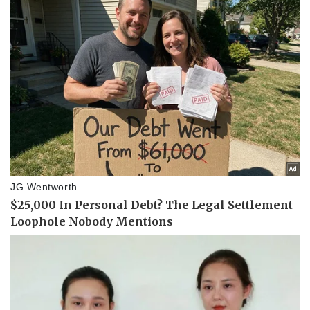
Thể thao
Ô tô - Xe máy
Bóng đá
Ô tô
Lịch thi đấu bóng đá
Xe máy
Thế giới thể thao
Tư vấn
eSports
Hậu trường