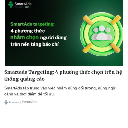
Smartads Targeting: 4 phương thức chọn trên hệ
thống quảng cáo
Văn hóa
Giải trí
SmartAds tập trung vào việc nhắm đúng đối tượng, đúng ngữ
Sân khấu - Điện ảnh
Nghệ sĩ
cảnh và thời điểm để tối ưu.
Văn học
Thời trang
| SmartAds
Âm nhạc
Sao Việt
Di sản