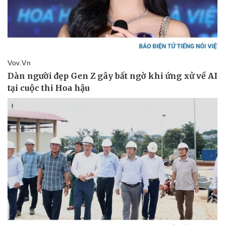
Thể thao
Ô tô - Xe máy
Bóng đá
Ô tô
Lịch thi đấu bóng đá
Xe máy
Thế giới thể thao
Tư vấn
eSports
Hậu trường