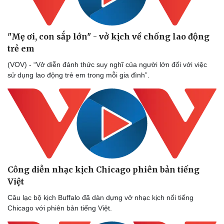
"Mẹ ơi, con sắp lớn" - vở kịch về chống lao động
trẻ em
(VOV) - “Vở diễn đánh thức suy nghĩ của người lớn đối với việc
sử dụng lao động trẻ em trong mỗi gia đình”.
Sức khỏe
Đời sống
Dinh dưỡng - món ngon
Nhà đẹp
Cây thuốc
Blog
Sản phụ khoa
Tình yêu - Gia đình
Nhi khoa
Nam khoa
Làm đẹp - giảm cân
Phòng mạch online
Ăn sạch sống khỏe
Công diễn nhạc kịch Chicago phiên bản tiếng
Việt
Câu lạc bộ kịch Buffalo đã dàn dựng vở nhạc kịch nổi tiếng
Chicago với phiên bản tiếng Việt.