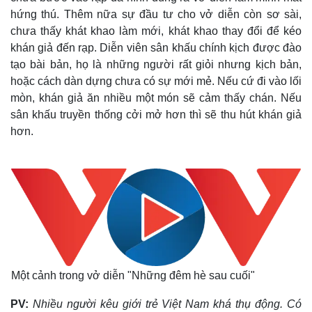
hứng thú. Thêm nữa sự đầu tư cho vở diễn còn sơ sài,
chưa thấy khát khao làm mới, khát khao thay đổi để kéo
khán giả đến rạp. Diễn viên sân khấu chính kịch được đào
tạo bài bản, họ là những người rất giỏi nhưng kịch bản,
hoặc cách dàn dựng chưa có sự mới mẻ. Nếu cứ đi vào lối
mòn, khán giả ăn nhiều một món sẽ cảm thấy chán. Nếu
sân khấu truyền thống cởi mở hơn thì sẽ thu hút khán giả
hơn.
Kinh tế
Thị trường
Bất động sản
Giá vàng
Khởi nghiệp
Tiêu dùng
Một cảnh trong vở diễn "Những đêm hè sau cuối"
Tỷ giá
PV:
Nhiều người kêu giới trẻ Việt Nam khá thụ động. Có
Chứng khoán