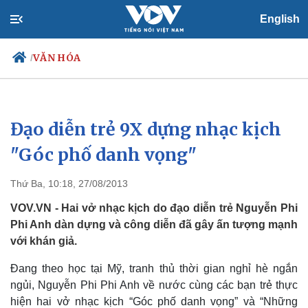
English
VĂN HÓA
/
Đạo diễn trẻ 9X dựng nhạc kịch
Chính trị
Xã hội
Đảng
Tin 24h
"Góc phố danh vọng"
Tổ chức nhân sự
Dự báo thời tiết
Quốc hội
Giáo dục
Thứ Ba, 10:18, 27/08/2013
Nhận diện sự thật
Dấu ấn VOV
Việc làm
VOV.VN - Hai vở nhạc kịch do đạo diễn trẻ Nguyễn Phi
Biển đảo
Phi Anh dàn dựng và công diễn đã gây ấn tượng mạnh
với khán giả.
Đang theo học tại Mỹ, tranh thủ thời gian nghỉ hè ngắn
ngủi, Nguyễn Phi Phi Anh về nước cùng các bạn trẻ thực
hiện hai vở nhạc kịch “Góc phố danh vọng” và “Những