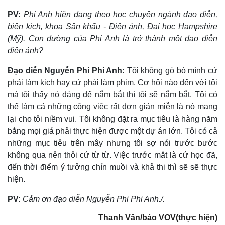
PV:
Phi Anh hiện đang theo học chuyên ngành đạo diễn,
biên kịch, khoa Sân khấu - Điện ảnh, Đại học Hampshire
(Mỹ). Con đường của Phi Anh là trở thành một đạo diễn
điện ảnh?
Đạo diễn Nguyễn Phi Phi Anh:
Tôi không gò bó mình cứ
phải làm kịch hay cứ phải làm phim. Cơ hội nào đến với tôi
mà tôi thấy nó đáng để nắm bắt thì tôi sẽ nắm bắt. Tôi có
thể làm cả những công việc rất đơn giản miễn là nó mang
lại cho tôi niềm vui. Tôi không đặt ra mục tiêu là hàng năm
bằng mọi giá phải thực hiện được một dự án lớn. Tôi có cả
những mục tiêu trên mây nhưng tôi sợ nói trước bước
không qua nên thôi cứ từ từ. Việc trước mắt là cứ học đã,
đến thời điểm ý tưởng chín muồi và khả thi thì sẽ sẽ thực
hiện.
PV:
Cảm ơn đạo diễn Nguyễn Phi Phi Anh./.
Pháp luật
Quân sự - Quốc phòng
Thanh Vân/báo VOV(thực hiện)