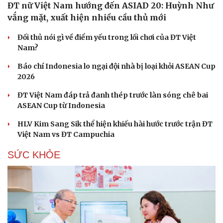
ĐT nữ Việt Nam hướng đến ASIAD 20: Huỳnh Như
vắng mặt, xuất hiện nhiều cầu thủ mới
Đối thủ nói gì về điểm yếu trong lối chơi của ĐT Việt
Nam?
Báo chí Indonesia lo ngại đội nhà bị loại khỏi ASEAN Cup
2026
ĐT Việt Nam đáp trả đanh thép trước làn sóng chê bai
ASEAN Cup từ Indonesia
HLV Kim Sang Sik thể hiện khiếu hài hước trước trận ĐT
Việt Nam vs ĐT Campuchia
SỨC KHỎE