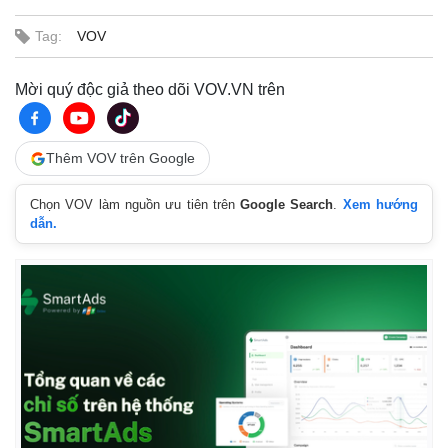
Vụ án
Vũ khí
Tin nóng
Việt Nam
Tag:
VOV
Tư vấn luật
Phân tích
Mời quý độc giả theo dõi VOV.VN trên
Thêm VOV trên Google
Chọn VOV làm nguồn ưu tiên trên
Google Search
.
Xem hướng
dẫn.