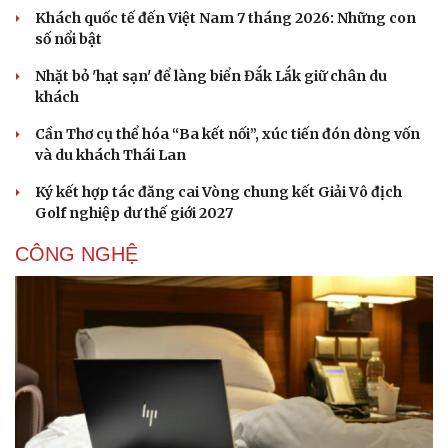
Khách quốc tế đến Việt Nam 7 tháng 2026: Những con
số nổi bật
Nhặt bỏ 'hạt sạn' để làng biển Đắk Lắk giữ chân du
khách
Cần Thơ cụ thể hóa “Ba kết nối”, xúc tiến đón dòng vốn
và du khách Thái Lan
Ký kết hợp tác đăng cai Vòng chung kết Giải Vô địch
Golf nghiệp dư thế giới 2027
CÔNG NGHỆ
Du lịch
Podcast
Tư vấn
Câu chuyện thời sự
Săn Tour
Đọc truyện đêm khuya
check-in
Cửa sổ tình yêu
Kể chuyện cho bé