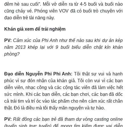
đêm hè sau cuối”. Mỗi vở diễn ra từ 4-5 buổi và buổi nào
cũng cháy vé. Phóng viên VOV đã có buổi trò chuyện với
đạo diễn trẻ tài năng này.
Khán giả xem để trải nghiệm
PV:
Cảm xúc của Phi Anh như thế nào sau khi dự án kép
năm 2013 khép lại với 9 buổi biểu diễn chật kín khán
phòng?
Đạo diễn Nguyễn Phi Phi Anh:
Tôi thật sự vui và hạnh
phúc vì sự đón nhận của khán giả. Tôi còn vui vì các bạn
diễn viên, nhạc công và các cộng tác viên đã làm việc hết
sức mình. Khi các bạn diễn, các bạn chơi, các bạn đã dốc
cả trái tim và trí óc vào tác phẩm cho nên cảm xúc rất chân
thật. Đó là điều mà tôi thấy mãn nguyện và tự hào.
PV:
Rất đông các bạn trẻ đã tham dự vòng casting online
(tuyển sinh trực tuyến) để mong tìm kiếm được vai diễn