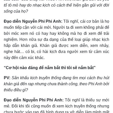
tố tò mò hay do nhạc kịch có cách thể hiện gần gũi với đời
sống của họ?
Đạo diễn Nguyễn Phi Phi Anh:
Tôi nghĩ, cái cơ bản là họ
muốn tiếp cận với cái mới. Người ta đi xem không phải để
bới móc xem nó có hay hay không mà họ đi xem để trải
nghiệm. Hơn nữa sự đa dạng của thể loại giúp nhạc kịch
hấp dẫn khán giả. Khán giả được xem diễn, xem nhảy,
nghe hát… có bi, có hài kịch đưa người xem từ cảm xúc
này đến cảm xúc khác.
“Cơ hội nào đáng để nắm bắt thì tôi sẽ nắm bắt”
PV:
Sân khấu kịch truyền thống đang tìm mọi cách thu hút
khán giả đến rạp nhưng chưa thành công, theo Phi Anh bởi
thiếu điều gì?
Đạo diễn Nguyễn Phi Phi Anh:
Tôi nghĩ là thiếu sự mới
mẻ. Đôi khi tôi cũng muốn đi xem kịch truyền thống nhưng
chưa bước vào rạp đã hình dung ra vở diễn làm mình mất