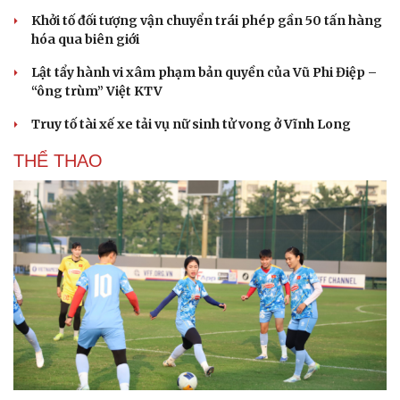
Khởi tố đối tượng vận chuyển trái phép gần 50 tấn hàng
hóa qua biên giới
Lật tẩy hành vi xâm phạm bản quyền của Vũ Phi Điệp –
“ông trùm” Việt KTV
Truy tố tài xế xe tải vụ nữ sinh tử vong ở Vĩnh Long
THỂ THAO