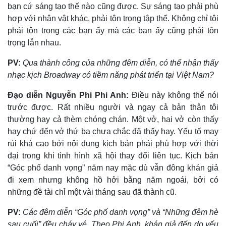
bạn cứ sáng tạo thế nào cũng được. Sự sáng tạo phải phù
hợp với nhân vật khác, phải tôn trọng tập thể. Không chỉ tôi
phải tôn trọng các bạn ấy mà các bạn ấy cũng phải tôn
trọng lẫn nhau.
PV:
Qua
thành công của những đêm diễn, có thể nhận thấy
nhạc kịch Broadway có tiềm năng phát triển tại Việt Nam?
Đạo diễn Nguyễn Phi Phi Anh:
Điều này không thể nói
trước được. Rất nhiều người và ngay cả bản thân tôi
thường hay cả thèm chóng chán. Một vở, hai vở còn thấy
hay chứ đến vở thứ ba chưa chắc đã thấy hay. Yếu tố may
rủi khá cao bởi nội dung kịch bản phải phù hợp với thời
đại trong khi tình hình xã hội thay đổi liên tục. Kịch bản
“Góc phố danh vọng” năm nay mặc dù vẫn đông khán giả
đi xem nhưng không hồ hởi bằng năm ngoái, bởi có
những đề tài chỉ một vài tháng sau đã thành cũ.
PV:
Các đêm diễn “Góc phố danh vọng” và “Những đêm hè
sau cuối” đều cháy vé. Theo Phi Anh, khán giả đến do yếu