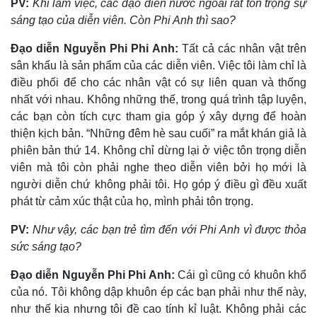
PV:
Khi làm việc, các đạo diễn nước ngoài rất tôn trọng sự
sáng tạo của diễn viên. Còn Phi Anh thì sao?
Đạo diễn Nguyễn Phi Phi Anh:
Tất cả các nhân vật trên
sân khấu là sản phẩm của các diễn viên. Việc tôi làm chỉ là
điều phối để cho các nhân vật có sự liên quan và thống
nhất với nhau. Không những thế, trong quá trình tập luyện,
các bạn còn tích cực tham gia góp ý xây dựng để hoàn
thiện kịch bản. “Những đêm hè sau cuối” ra mắt khán giả là
phiên bản thứ 14. Không chỉ dừng lại ở việc tôn trọng diễn
viên mà tôi còn phải nghe theo diễn viên bởi họ mới là
người diễn chứ không phải tôi. Họ góp ý điều gì đều xuất
phát từ cảm xúc thật của họ, mình phải tôn trọng.
Thế giới
Multimedia
Quan sát
Video
PV:
Như vậy, các bạn trẻ tìm đến với Phi Anh vì được thỏa
Cuộc sống đó đây
Ảnh
sức sáng tạo?
Hồ sơ
E-Magazine
Infographic
Đạo diễn Nguyễn Phi Phi Anh:
Cái gì cũng có khuôn khổ
của nó. Tôi không dập khuôn ép các bạn phải như thế này,
như thế kia nhưng tôi đề cao tính kỉ luật. Không phải các