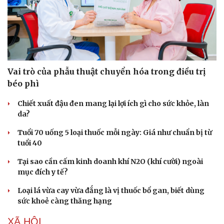
Vai trò của phẫu thuật chuyển hóa trong điều trị
béo phì
Chiết xuất đậu đen mang lại lợi ích gì cho sức khỏe, làn
da?
Tuổi 70 uống 5 loại thuốc mỗi ngày: Giá như chuẩn bị từ
tuổi 40
Tại sao cần cấm kinh doanh khí N2O (khí cười) ngoài
mục đích y tế?
Loại lá vừa cay vừa đắng là vị thuốc bổ gan, biết dùng
sức khoẻ càng thăng hạng
XÃ HỘI