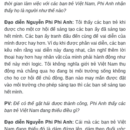
Giá cà phê
thời gian làm việc với các bạn trẻ Việt Nam, Phi Anh nhận
thấy họ là người như thế nào?
Đạo diễn Nguyễn Phi Phi Anh:
Tôi thấy các bạn trẻ khi
được cho một cơ hội để sáng tạo các bạn ấy đã sáng tạo
hết mình. Các bạn ấy tranh đấu đến cùng để vai diễn của
mình được hay hơn. Ví dụ khi được phân vai diễn, các bạn
kêu nên rằng vai diễn này đang nhạt, cần nghĩ thêm lời
thoại hay hơn hay nhân vật của mình phải hành động như
thế này mới logic. Tôi không nghĩa giới trẻ Việt Nam thụ
động mà chẳng qua họ đang bị môi trường sống không
cho họ cơ hội để chủ động. Bạn nào may mắn được đặt
vào môi trường cho phép sáng tạo thì các bạn sẽ sáng tạo
hết mình.
PV:
Để có thể gặt hái được thành công, Phi Anh thấy các
bạn trẻ Việt Nam đang thiếu điều gì?
Đạo diễn Nguyễn Phi Phi Anh:
Cái mà các bạn trẻ Việt
Nam đang thiếu đó là dám đứng lên, dám theo đuổi ước