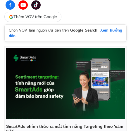
Thêm VOV trên Google
Chọn VOV làm nguồn ưu tiên trên
Google Search
.
Xem hướng
dẫn.
Kinh tế
Thị trường
Bất động sản
Giá vàng
Khởi nghiệp
Tiêu dùng
Tỷ giá
Chứng khoán
Giá cà phê
SmartAds chính thức ra mắt tính năng Targeting theo 'cảm
xúc'