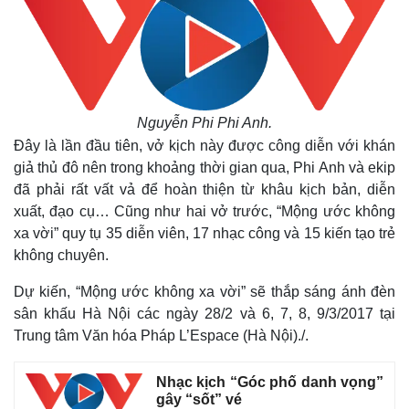
Thế giới
Multimedia
Quan sát
Video
Cuộc sống đó đây
Ảnh
Hồ sơ
E-Magazine
Infographic
Nguyễn Phi Phi Anh.
Đây là lần đầu tiên, vở kịch này được công diễn với khán
giả thủ đô nên trong khoảng thời gian qua, Phi Anh và ekip
đã phải rất vất vả để hoàn thiện từ khâu kịch bản, diễn
xuất, đạo cụ… Cũng như hai vở trước, “Mộng ước không
xa vời” quy tụ 35 diễn viên, 17 nhạc công và 15 kiến tạo trẻ
không chuyên.
Dự kiến, “Mộng ước không xa vời” sẽ thắp sáng ánh đèn
sân khấu Hà Nội các ngày 28/2 và 6, 7, 8, 9/3/2017 tại
Trung tâm Văn hóa Pháp L’Espace (Hà Nội)./.
Nhạc kịch “Góc phố danh vọng”
gây “sốt” vé