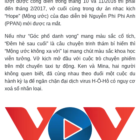
lượt được công diễn trong tháng 10 và 11/2016 thì phải
đến tháng 2/2017, vở cuối cùng trong dự án nhạc kịch
“Hope” (Mộng ước) của đạo diễn trẻ Nguyễn Phi Phi Anh
(PPAN) mới được ra mắt.
Nếu như “Góc phố danh vọng” mang màu sắc cổ tích,
“Đêm hè sau cuối” là câu chuyện trinh thám bí hiểm thì
“Mộng ước không xa vời” lại mang chút màu sắc khoa học
viễn tưởng. Vở kịch mở đầu với cuộc trò chuyện phiếm
trên một chuyến taxi tự động. Ken và Mina, hai người
không quen biết, đã cùng nhau theo đuổi một cuộc du
hành kỳ lạ để ngăn chặn đại dịch virus H-Ô-Hô có nguy cơ
xoá sổ nhân loại.