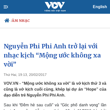
English
ÂM NHẠC
/
Nguyễn Phi Phi Anh trở lại với
Chính trị
Xã hội
Đảng
Tin 24h
nhạc kịch “Mộng ước không xa
Tổ chức nhân sự
Dự báo thời tiết
vời”
Quốc hội
Giáo dục
Nhận diện sự thật
Dấu ấn VOV
Việc làm
Thứ Hai, 19:13, 20/02/2017
Biển đảo
VOV.VN - “Mộng ước không xa vời” là vở kịch thứ 3 và
cũng là vở kịch cuối cùng, khép lại dự án “Hope” của
đạo diễn trẻ Nguyễn Phi Phi Anh.
Sau khi “Đêm hè sau cuối” và “Góc phố danh vọng” lần