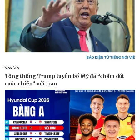
Thể thao
Ô tô - Xe máy
Bóng đá
Ô tô
Lịch thi đấu bóng đá
Xe máy
Thế giới thể thao
Tư vấn
eSports
Hậu trường