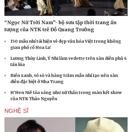
“Ngọc Nữ Trời Nam”- bộ sưu tập thời trang ấn
tượng của NTK trẻ Đỗ Quang Trường
150 mẫu nhí tái hiện vẻ đẹp văn hóa Việt trong không
gian phố cổ Hoa Lư
Lương Thùy Linh, Ý Nhi làm vedette trên sàn diễn phủ 4
tấn lúa
Biển xanh, vỏ sò và hàng trăm mẫu nhí tạo nên sàn
diễn đặc biệt ở Nha Trang
H'Hen Niê tỏa sáng như nữ thần trong màn kết show
của NTK Thảo Nguyễn
NGHỆ SĨ