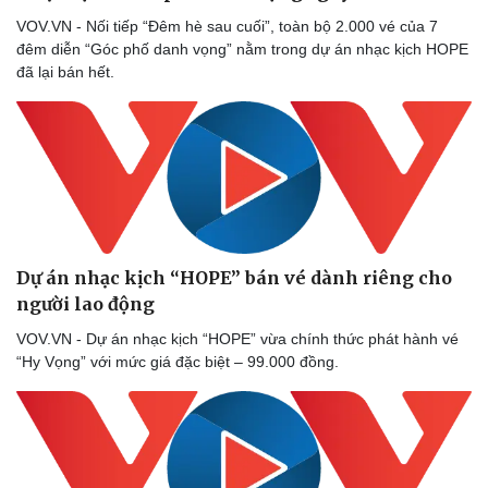
VOV.VN - Nối tiếp “Đêm hè sau cuối”, toàn bộ 2.000 vé của 7
đêm diễn “Góc phố danh vọng” nằm trong dự án nhạc kịch HOPE
đã lại bán hết.
Dự án nhạc kịch “HOPE” bán vé dành riêng cho
người lao động
VOV.VN - Dự án nhạc kịch “HOPE” vừa chính thức phát hành vé
“Hy Vọng” với mức giá đặc biệt – 99.000 đồng.