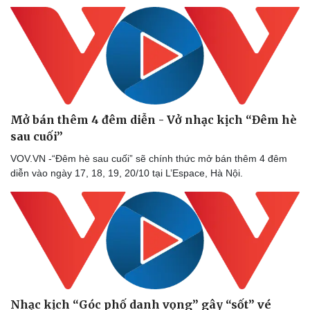
Doanh nghiệp
Công nghệ
Thông tin doanh nghiệp
Sành điệu
Doanh nghiệp 24h
Tin Công nghệ
Doanh nhân
Trải nghiệm
Vì cộng đồng
Chuyển đổi số
Mở bán thêm 4 đêm diễn - Vở nhạc kịch “Đêm hè
sau cuối”
VOV.VN -“Đêm hè sau cuối” sẽ chính thức mở bán thêm 4 đêm
diễn vào ngày 17, 18, 19, 20/10 tại L’Espace, Hà Nội.
Nhạc kịch “Góc phố danh vọng” gây “sốt” vé