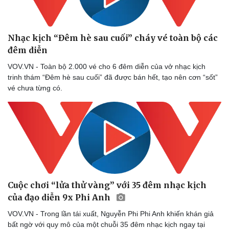
Nhạc kịch “Đêm hè sau cuối” cháy vé toàn bộ các
đêm diễn
VOV.VN - Toàn bộ 2.000 vé cho 6 đêm diễn của vở nhạc kịch
trinh thám “Đêm hè sau cuối” đã được bán hết, tạo nên cơn “sốt”
vé chưa từng có.
Sức khỏe
Đời sống
Dinh dưỡng - món ngon
Nhà đẹp
Cây thuốc
Blog
Cuộc chơi “lửa thử vàng” với 35 đêm nhạc kịch
Sản phụ khoa
Tình yêu - Gia đình
của đạo diễn 9x Phi Anh
Nhi khoa
Nam khoa
VOV.VN - Trong lần tái xuất, Nguyễn Phi Phi Anh khiến khán giả
Làm đẹp - giảm cân
bất ngờ với quy mô của một chuỗi 35 đêm nhạc kịch ngay tại