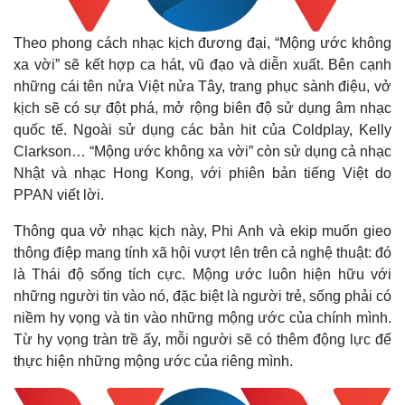
Theo phong cách nhạc kịch đương đại, “Mộng ước không
xa vời” sẽ kết hợp ca hát, vũ đạo và diễn xuất. Bên cạnh
những cái tên nửa Việt nửa Tây, trang phục sành điệu, vở
kịch sẽ có sự đột phá, mở rộng biên độ sử dụng âm nhạc
quốc tế. Ngoài sử dụng các bản hit của Coldplay, Kelly
Clarkson… “Mộng ước không xa vời” còn sử dụng cả nhạc
Nhật và nhạc Hong Kong, với phiên bản tiếng Việt do
PPAN viết lời.
Thông qua vở nhạc kịch này, Phi Anh và ekip muốn gieo
thông điệp mang tính xã hội vượt lên trên cả nghệ thuật: đó
là Thái độ sống tích cực. Mộng ước luôn hiện hữu với
những người tin vào nó, đặc biệt là người trẻ, sống phải có
niềm hy vọng và tin vào những mộng ước của chính mình.
Từ hy vọng tràn trề ấy, mỗi người sẽ có thêm động lực để
thực hiện những mộng ước của riêng mình.