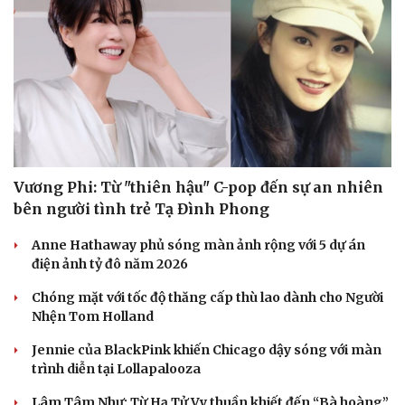
Vương Phi: Từ "thiên hậu" C-pop đến sự an nhiên
bên người tình trẻ Tạ Đình Phong
Anne Hathaway phủ sóng màn ảnh rộng với 5 dự án
điện ảnh tỷ đô năm 2026
Chóng mặt với tốc độ thăng cấp thù lao dành cho Người
Nhện Tom Holland
Jennie của BlackPink khiến Chicago dậy sóng với màn
Du lịch
Podcast
trình diễn tại Lollapalooza
Tư vấn
Câu chuyện thời sự
Lâm Tâm Như: Từ Hạ Tử Vy thuần khiết đến “Bà hoàng”
Săn Tour
Đọc truyện đêm khuya