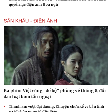
quyền lực điện ảnh Hoa ngữ
check-in
Cửa sổ tình yêu
Kể chuyện cho bé
Hạt giống tâm hồn
SÂN KHẤU - ĐIỆN ẢNH
Ba phim Việt cùng “đổ bộ” phòng vé tháng 8, đối
đầu loạt bom tấn ngoại
Thanh âm vượt đại dương: Chuyện chưa kể về bản tình
ca từ chốn ngục tù Côn Đảo