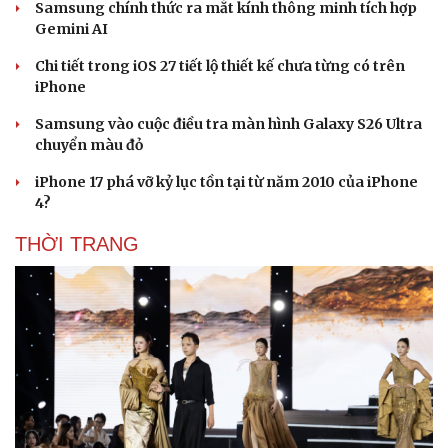
Samsung chính thức ra mắt kính thông minh tích hợp
Gemini AI
Chi tiết trong iOS 27 tiết lộ thiết kế chưa từng có trên
iPhone
Samsung vào cuộc điều tra màn hình Galaxy S26 Ultra
chuyển màu đỏ
Văn hóa
Giải trí
iPhone 17 phá vỡ kỷ lục tồn tại từ năm 2010 của iPhone
Sân khấu - Điện ảnh
Nghệ sĩ
4?
Văn học
Thời trang
Âm nhạc
Sao Việt
THỜI TRANG
Di sản