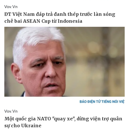
Pháp luật
Quân sự - Quốc phòng
Vụ án
Vũ khí
Tin nóng
Việt Nam
Tư vấn luật
Phân tích