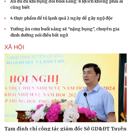
Ăn đu đủ khi bụng đói buổi sáng: 8 lợi ích không phải ai
cũng biết
4 thực phẩm để tủ lạnh quá 2 ngày dễ gây ngộ độc
Tưởng ăn cơm buổi sáng sẽ "nặng bụng", chuyên gia
dinh dưỡng nói điều bất ngờ
XÃ HỘI
Tạm đình chỉ công tác giám đốc Sở GD&ĐT Tuyên