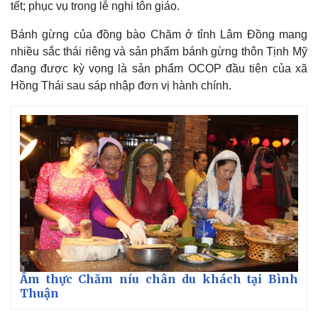
Vụ án
Vũ khí
tết; phục vụ trong lễ nghi tôn giáo.
Tin nóng
Việt Nam
Tư vấn luật
Phân tích
Bánh gừng của đồng bào Chăm ở tỉnh Lâm Đồng mang
nhiều sắc thái riêng và sản phẩm bánh gừng thôn Tịnh Mỹ
đang được kỳ vọng là sản phẩm OCOP đầu tiên của xã
Hồng Thái sau sáp nhập đơn vị hành chính.
Ẩm thực Chăm níu chân du khách tại Bình
Thuận