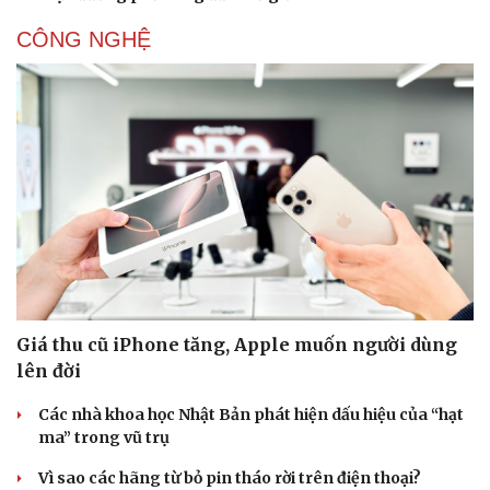
CÔNG NGHỆ
Giá thu cũ iPhone tăng, Apple muốn người dùng
lên đời
Du lịch
Podcast
Các nhà khoa học Nhật Bản phát hiện dấu hiệu của “hạt
Tư vấn
Câu chuyện thời sự
ma” trong vũ trụ
Săn Tour
Đọc truyện đêm khuya
check-in
Cửa sổ tình yêu
Vì sao các hãng từ bỏ pin tháo rời trên điện thoại?
Kể chuyện cho bé