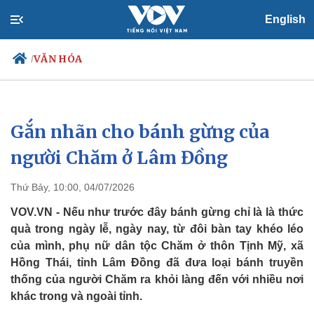
English
VĂN HÓA
/
Gắn nhãn cho bánh gừng của
Chính trị
Xã hội
Đảng
Tin 24h
người Chăm ở Lâm Đồng
Tổ chức nhân sự
Dự báo thời tiết
Quốc hội
Giáo dục
Thứ Bảy, 10:00, 04/07/2026
Nhận diện sự thật
Dấu ấn VOV
Việc làm
VOV.VN - Nếu như trước đây bánh gừng chỉ là là thức
Biển đảo
quà trong ngày lễ, ngày nay, từ đôi bàn tay khéo léo
của mình, phụ nữ dân tộc Chăm ở thôn Tịnh Mỹ, xã
Hồng Thái, tỉnh Lâm Đồng đã đưa loại bánh truyền
thống của người Chăm ra khỏi làng đến với nhiều nơi
khác trong và ngoài tỉnh.