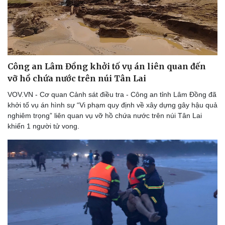
Công an Lâm Đồng khởi tố vụ án liên quan đến
Sức khỏe
Đời sống
vỡ hồ chứa nước trên núi Tân Lai
Dinh dưỡng - món ngon
Nhà đẹp
VOV.VN - Cơ quan Cảnh sát điều tra - Công an tỉnh Lâm Đồng đã
Cây thuốc
Blog
khởi tố vụ án hình sự “Vi phạm quy định về xây dựng gây hậu quả
Sản phụ khoa
Tình yêu - Gia đình
nghiêm trọng” liên quan vụ vỡ hồ chứa nước trên núi Tân Lai
Nhi khoa
khiến 1 người tử vong.
Nam khoa
Làm đẹp - giảm cân
Phòng mạch online
Ăn sạch sống khỏe