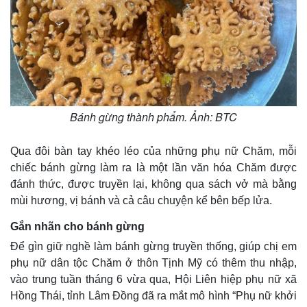
Bánh gừng thành phẩm. Ảnh: BTC
Qua đôi bàn tay khéo léo của những phụ nữ Chăm, mỗi
chiếc bánh gừng làm ra là một lần văn hóa Chăm được
đánh thức, được truyền lại, không qua sách vở mà bằng
mùi hương, vị bánh và cả câu chuyện kể bên bếp lửa.
Gắn nhãn cho bánh gừng
Kinh tế
Thị trường
Để gìn giữ nghề làm bánh gừng truyền thống, giúp chị em
Bất động sản
Giá vàng
phụ nữ dân tộc Chăm ở thôn Tịnh Mỹ có thêm thu nhập,
Khởi nghiệp
Tiêu dùng
vào trung tuần tháng 6 vừa qua, Hội Liên hiệp phụ nữ xã
Tỷ giá
Hồng Thái, tỉnh Lâm Đồng đã ra mắt mô hình “Phụ nữ khởi
Chứng khoán