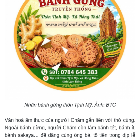
Nhãn bánh gừng thôn Tịnh Mỹ. Ảnh: BTC
Văn hoá ẩm thực của người Chăm gắn liền với thờ cúng.
Ngoài bánh gừng, người Chăm còn làm bánh tét, bánh ít,
Pháp luật
Quân sự - Quốc phòng
bánh sakaya… để dâng cúng ông bà, tổ tiên trong dịp lễ