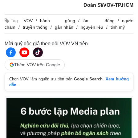
Đoàn Sĩ/VOV-TP.HCM
Tag:
VOV
bánh gừng
lâm đồng
người
chăm
truyền thống
gắn nhãn
nguyên liệu
tịnh mỹ
Mời quý độc giả theo dõi VOV.VN trên
Thêm VOV trên Google
Chọn VOV làm nguồn ưu tiên trên
Google Search
.
Xem hướng
dẫn.