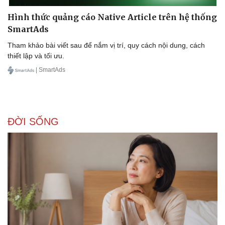
Hình thức quảng cáo Native Article trên hệ thống
SmartAds
Tham khảo bài viết sau để nắm vị trí, quy cách nội dung, cách
thiết lập và tối ưu.
| SmartAds
ĐỜI SỐNG
Văn hóa
Giải trí
Sân khấu - Điện ảnh
Nghệ sĩ
Văn học
Thời trang
Âm nhạc
Sao Việt
Di sản