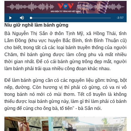
R
-
3:57
L
P
M
o
l
u
Níu giữ nghề làm bánh gừng
a
a
t
e
d
y
e
e
Bà Nguyễn Thị Sắn ở thôn Tịnh Mỹ, xã Hồng Thái, tỉnh
d
m
:
2
Lâm Đồng (khu vực huyện Bắc Bình, tỉnh Bình Thuận cũ)
.
a
5
cho biết, trong tất cả các loại bánh truyền thống của người
9
%
i
Chăm, thì bánh gừng được làm công phu và mất nhiều
thời gian nhất. Để có cái bánh gừng trông đẹp mắt, người
n
làm bánh phải trải qua nhiều công đoạn khác nhau.
i
n
Để làm bánh gừng cần có các nguyên liệu gồm: trứng, bột
nếp, đường. Còn hương vị thì phải có gừng, có va ni vô
g
trong bánh nó mới có mùi thơm. Tết cổ truyền là không
T
thiếu được loại bánh gừng này, làm gì thì làm phải có bánh
i
gừng để cúng cho ông bà, tổ tiên" - bà Sắn nói.
m
e