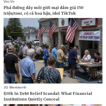
Doanh nghiệp
Công nghệ
Thông tin doanh nghiệp
Sành điệu
Doanh nghiệp 24h
Tin Công nghệ
Doanh nhân
Trải nghiệm
Vì cộng đồng
Chuyển đổi số