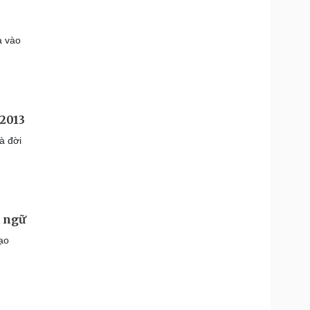
a vào
 2013
̀ đời
a ngữ
ạo