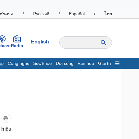
ສາລາວ
/
Русский
/
Español
/
ไทย
English
dcast
Radio
ệp
Công nghệ
Sức khỏe
Đời sống
Văn hóa
Giải trí
inh tế
Thị trường
ất động sản
Giá vàng
hởi nghiệp
Tiêu dùng
Tỷ giá
Chứng khoán
Giá cà phê
oanh nghiệp
Công nghệ
 hiệu
hông tin doanh nghiệp
Sành điệu