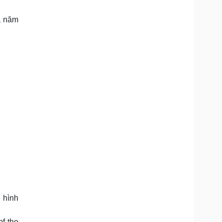
Doanh nghiệp 24h
Tin Công nghệ
Doanh nhân
Trải nghiệm
a năm
ì cộng đồng
Chuyển đổi số
u lịch
Podcast
Tư vấn
Câu chuyện thời sự
Săn Tour
Đọc truyện đêm khuya
heck-in
Cửa sổ tình yêu
Kể chuyện cho bé
Hạt giống tâm hồn
 hình
f the