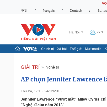
VO
中文
/
français
/
Deutsch
/
Bahas
27°C
Hà Nội
Chính trị
Xã hội
Thế giới
Multimedia
K
Chính trị
Xã hội
Đảng
Tin 24h
GIẢI TRÍ
Nghệ sĩ
Tổ chức nhân sự
Dự báo thời tiết
Quốc hội
Giáo dục
AP chọn Jennifer Lawrence l
Nhận diện sự thật
Dấu ấn VOV
Việc làm
Biển đảo
Thứ Ba, 17:15, 24/12/2013
Pháp luật
Quân sự - Quốc phòng
Jennifer Lawrence "vượt mặt" Miley Cyrus ch
Vụ án
Vũ khí
"Nghệ sĩ của năm 2013".