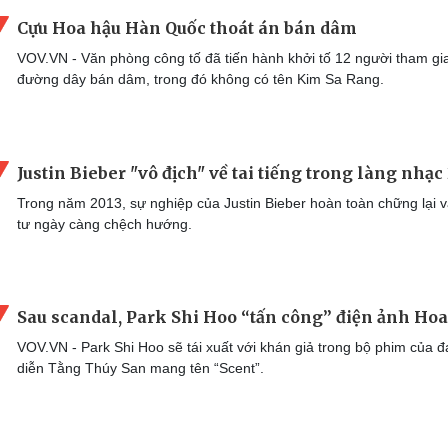
Cựu Hoa hậu Hàn Quốc thoát án bán dâm
VOV.VN - Văn phòng công tố đã tiến hành khởi tố 12 người tham gi
đường dây bán dâm, trong đó không có tên Kim Sa Rang.
Justin Bieber "vô địch" về tai tiếng trong làng nhạc
Trong năm 2013, sự nghiệp của Justin Bieber hoàn toàn chững lại va
tư ngày càng chệch hướng.
Sau scandal, Park Shi Hoo “tấn công” điện ảnh Ho
VOV.VN - Park Shi Hoo sẽ tái xuất với khán giả trong bộ phim của đ
diễn Tằng Thúy San mang tên “Scent”.