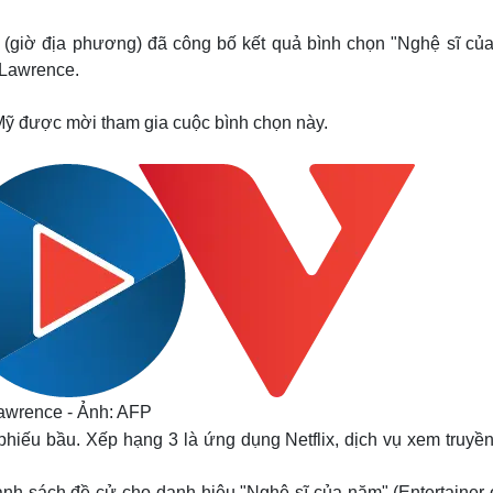
Lịch thi đấu bóng đá
Xe máy
Thế giới thể thao
Tư vấn
2 (giờ địa phương) đã công bố kết quả bình chọn "Nghệ sĩ củ
eSports
V
 Lawrence.
Hậu trường
Văn hóa
Giải trí
D
ở Mỹ được mời tham gia cuộc bình chọn này.
Sân khấu - Điện ảnh
Nghệ sĩ
Văn học
Thời trang
Âm nhạc
Sao Việt
c
Di sản
 Lawrence - Ảnh: AFP
hiếu bầu. Xếp hạng 3 là ứng dụng Netflix, dịch vụ xem truyền
nh sách đề cử cho danh hiệu "Nghệ sĩ của năm" (Entertainer o