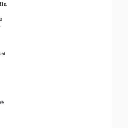
Min
đã
.
khi
giả