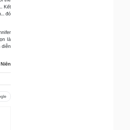
.. Kết
.. đó
nifer
ọn là
 diễn
 Niên
gle