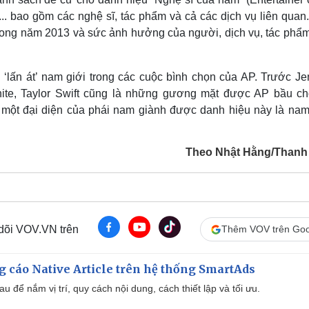
... bao gồm các nghệ sĩ, tác phẩm và cả các dịch vụ liên quan.
rong năm 2013 và sức ảnh hưởng của người, dịch vụ, tác phẩm.
‘lấn át’ nam giới trong các cuộc bình chọn của AP. Trước Jen
hite, Taylor Swift cũng là những gương mặt được AP bầu ch
ó một đại diện của phái nam giành được danh hiệu này là nam
Theo Nhật Hằng/Thanh
 dõi VOV.VN trên
Thêm VOV trên Goo
 cáo Native Article trên hệ thống SmartAds
u để nắm vị trí, quy cách nội dung, cách thiết lập và tối ưu.