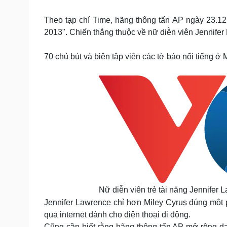
Tin nóng
Việt Nam
Tư vấn luật
Phân tích
Theo tạp chí Time, hãng thông tấn AP ngày 23.1
2013". Chiến thắng thuộc về nữ diễn viên Jennifer
Sức khỏe
Đời sống
70 chủ bút và biên tập viên các tờ báo nổi tiếng 
Dinh dưỡng - món ngon
Nhà đẹp
Cây thuốc
Blog
Sản phụ khoa
Tình yêu - Gia đình
Nhi khoa
Nam khoa
Làm đẹp - giảm cân
Phòng mạch online
Ăn sạch sống khỏe
Cải chính
Nữ diễn viên trẻ tài năng Jennifer
Jennifer Lawrence chỉ hơn Miley Cyrus đúng một p
qua internet dành cho điện thoại di động.
Cũng cần biết rằng hãng thông tấn AP mở rộng da