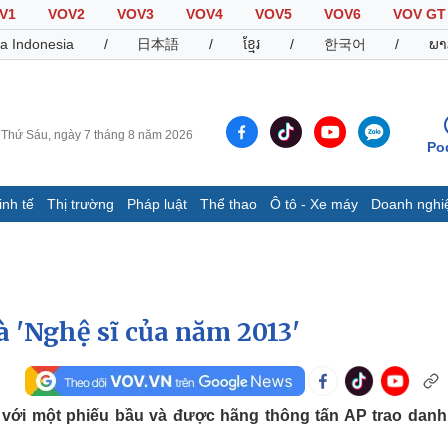
V1
VOV2
VOV3
VOV4
VOV5
VOV6
VOV GT
a Indonesia
/
日本語
/
ខ្មែរ
/
한국어
/
ພາ
Thứ Sáu, ngày 7 tháng 8 năm 2026
Po
inh tế
Thị trường
Pháp luật
Thể thao
Ô tô - Xe máy
Doanh nghi
Thế giới
Multimedia
K
Quan sát
Video
B
Cuộc sống đó đây
Ảnh
K
Hồ sơ
E-Magazine
à 'Nghệ sĩ của năm 2013'
Infographic
Thể thao
Ô tô - Xe máy
D
ỉ với một phiếu bầu và được hãng thông tấn AP trao danh
Bóng đá
Ô tô
T