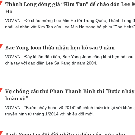
Thành Long đóng giả “Kim Tan” để chào đón Lee 
Ho
VOV.VN - Để chào mừng Lee Min Ho tới Trung Quốc, Thành Long 
nhái lại nhân vật Kim Tan của Lee Min Ho trong bộ phim “The Heirs”
Bae Yong Joon thừa nhận hẹn hò sau 9 năm
VOV.VN - Đây là lần đầu tiên, Bae Yong Joon công khai hẹn hò sau 
chia tay với đạo diễn Lee Sa Kang từ năm 2004.
Vợ chồng cầu thủ Phan Thanh Bình thi "Bước nhảy
hoàn vũ"
VOV.VN - “Bước nhảy hoàn vũ 2014” sẽ chính thức trở lại với khán 
truyền hình từ tháng 1/2014 với nhiều đổi mới.
Park Yoon Jae đổi đời nhờ vai diễn yêu...góa phụ