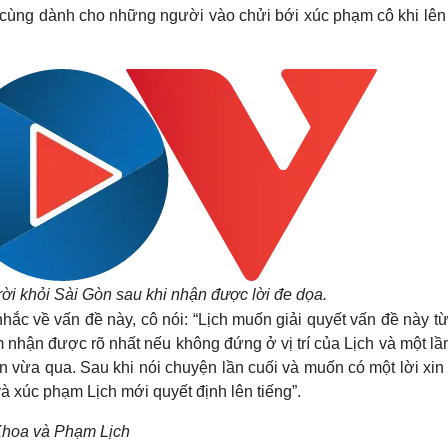
Lịch thi đấu bóng đá
Xe máy
i cùng dành cho những người vào chửi bới xúc phạm cô khi lên
Thế giới thể thao
Tư vấn
eSports
V
Hậu trường
Văn hóa
Giải trí
D
Sân khấu - Điện ảnh
Nghệ sĩ
Văn học
Thời trang
Âm nhạc
Sao Việt
c
Di sản
ời khỏi Sài Gòn sau khi nhận được lời đe dọa.
nhắc về vấn đề này, cô nói: “Lịch muốn giải quyết vấn đề này 
m nhận được rõ nhất nếu không đứng ở vị trí của Lịch và một l
 vừa qua. Sau khi nói chuyện lần cuối và muốn có một lời xin 
 xúc phạm Lịch mới quyết định lên tiếng”.
Khoa và Phạm Lịch