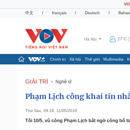
VO
中文
/
français
/
Deutsch
/
Bahas
27°C
Hà Nội
Chính trị
Xã hội
Thế giới
Multimedia
K
Chính trị
Xã hội
Đảng
Tin 24h
GIẢI TRÍ
Nghệ sĩ
Tổ chức nhân sự
Dự báo thời tiết
Quốc hội
Giáo dục
Phạm Lịch công khai tin n
Nhận diện sự thật
Dấu ấn VOV
Việc làm
Biển đảo
Thứ Sáu, 09:18, 11/05/2018
Pháp luật
Quân sự - Quốc phòng
Tối 10/5, vũ công Phạm Lịch bất ngờ công bố t
Vụ án
Vũ khí