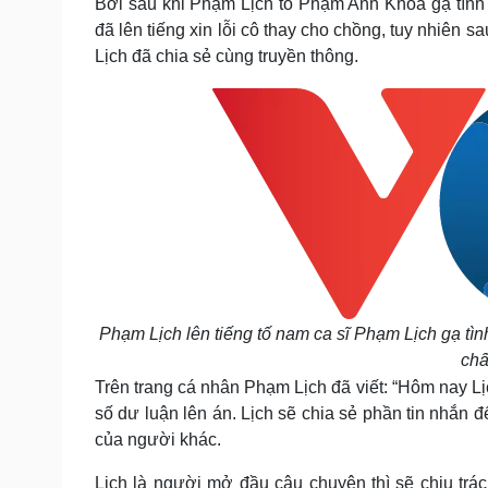
Bởi sau khi Phạm Lịch tố Phạm Anh Khoa gạ tình 
đã lên tiếng xin lỗi cô thay cho chồng, tuy nhiên 
Lịch đã chia sẻ cùng truyền thông.
Phạm Lịch lên tiếng tố nam ca sĩ Phạm Lịch gạ tìn
chấ
Trên trang cá nhân Phạm Lịch đã viết: “Hôm nay Lịc
số dư luận lên án. Lịch sẽ chia sẻ phần tin nhắn
của người khác.
Lịch là người mở đầu câu chuyện thì sẽ chịu trá