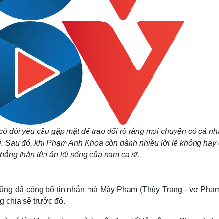
 cô đòi yêu cầu gặp mặt để trao đổi rõ ràng mọi chuyện có cả nh
i. Sau đó, khi Phạm Anh Khoa còn dành nhiều lời lẽ không hay
hẳng thắn lên án lối sống của nam ca sĩ.
 cũng đã công bố tin nhắn mà Mây Phạm (Thùy Trang - vợ Phạ
g chia sẻ trước đó.