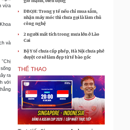
gió mạnh, biển động
an vừa
ĐBQH: Trong y tế nếu chỉ mua sắm,
nhận máy móc thì chưa gọi là làm chủ
công nghệ
 Khoa
2 người mất tích trong mưa lớn ở Lào
Cai
ch và
Bộ Y tế chưa cấp phép, Hà Nội chưa phê
duyệt cơ sở làm đẹp từ tế bào gốc
 "Chị
 sống
THỂ THAO
gây ra
h với
thẳng