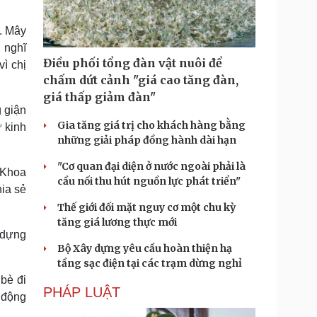
. Mây
g nghĩ
Điều phối tổng đàn vật nuôi để
vì chị
chấm dứt cảnh "giá cao tăng đàn,
giá thấp giảm đàn"
g giận
Gia tăng giá trị cho khách hàng bằng
 kinh
những giải pháp đồng hành dài hạn
"Cơ quan đại diện ở nước ngoài phải là
 Khoa
cầu nối thu hút nguồn lực phát triển"
ia sẻ
Thế giới đối mặt nguy cơ một chu kỳ
tăng giá lương thực mới
 dựng
Bộ Xây dựng yêu cầu hoàn thiện hạ
tầng sạc điện tại các trạm dừng nghỉ
bè đi
PHÁP LUẬT
 động