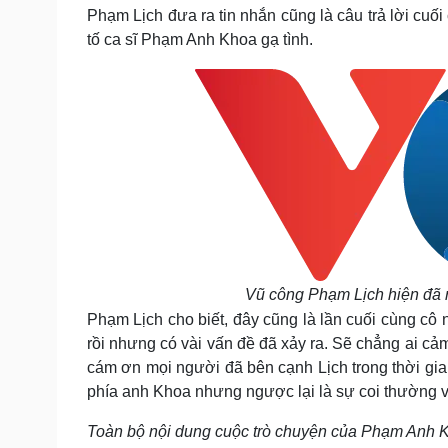
Tin nóng
Việt Nam
Phạm Lịch đưa ra tin nhắn cũng là câu trả lời cuố
Tư vấn luật
Phân tích
tố ca sĩ Phạm Anh Khoa gạ tình.
Sức khỏe
Đời sống
Dinh dưỡng - món ngon
Nhà đẹp
Cây thuốc
Blog
Sản phụ khoa
Tình yêu - Gia đình
Nhi khoa
Nam khoa
Làm đẹp - giảm cân
Phòng mạch online
Ăn sạch sống khỏe
Vũ công Phạm Lịch hiện đã r
Cải chính
Phạm Lịch cho biết, đây cũng là lần cuối cùng cô 
rồi nhưng có vài vấn đề đã xảy ra. Sẽ chẳng ai cả
cám ơn mọi người đã bên cạnh Lịch trong thời gian
phía anh Khoa nhưng ngược lại là sự coi thường và
Toàn bộ nội dung cuộc trò chuyện của Phạm Anh 