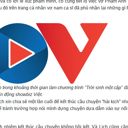
và có lời lẽ xúc phạm mình, cô cũng tiết lộ việc vợ Phạm Anh
sau đó trên trang cá nhân vợ nam ca sĩ đã phủ nhận lại những g
h trong khoảng thời gian làm chương trình "Trời sinh một cặp" đ
n động showbiz Việt.
h xin chia sẻ một lần cuối để kết thúc câu chuyện “hài kịch” n
 để tránh trường hợp nói mình dựng chuyện dựa dẫm vào sự nổi 
ch nhiệm kết thúc câu chuyện không hồi kết. Và Lịch cũng cần