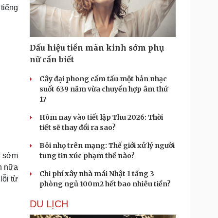
Doanh nghiệp 24h
Tin Công nghệ
 tiếng
Doanh nhân
Trải nghiệm
ì cộng đồng
Chuyển đổi số
Dấu hiệu tiền mãn kinh sớm phụ
u lịch
Podcast
nữ cần biết
Tư vấn
Câu chuyện thời sự
Săn Tour
Đọc truyện đêm khuya
Cây đại phong cầm tấu một bản nhạc
heck-in
Cửa sổ tình yêu
suốt 639 năm vừa chuyển hợp âm thứ
Kể chuyện cho bé
17
Hạt giống tâm hồn
Hôm nay vào tiết lập Thu 2026: Thời
tiết sẽ thay đổi ra sao?
Bôi nhọ trên mạng: Thế giới xử lý người
từ sớm
tung tin xúc phạm thế nào?
ần nữa
Chi phí xây nhà mái Nhật 1 tầng 3
lỗi từ
phòng ngủ 100m2 hết bao nhiêu tiền?
DU LỊCH