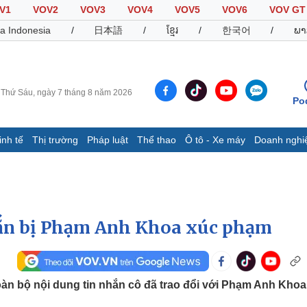
V1
VOV2
VOV3
VOV4
VOV5
VOV6
VOV GT
a Indonesia
/
日本語
/
ខ្មែរ
/
한국어
/
ພາ
Thứ Sáu, ngày 7 tháng 8 năm 2026
Po
inh tế
Thị trường
Pháp luật
Thể thao
Ô tô - Xe máy
Doanh nghi
Thế giới
Multimedia
K
Quan sát
Video
B
Cuộc sống đó đây
Ảnh
K
Hồ sơ
E-Magazine
hắn bị Phạm Anh Khoa xúc phạm
Infographic
Thể thao
Ô tô - Xe máy
D
oàn bộ nội dung tin nhắn cô đã trao đổi với Phạm Anh Khoa
Bóng đá
Ô tô
T