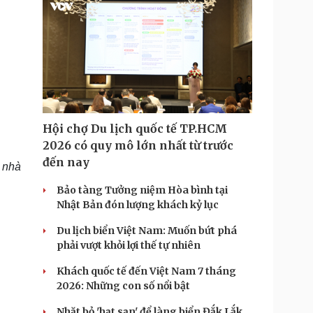
Hội chợ Du lịch quốc tế TP.HCM
2026 có quy mô lớn nhất từ trước
đến nay
n nhà
Bảo tàng Tưởng niệm Hòa bình tại
Nhật Bản đón lượng khách kỷ lục
Du lịch biển Việt Nam: Muốn bứt phá
phải vượt khỏi lợi thế tự nhiên
Khách quốc tế đến Việt Nam 7 tháng
2026: Những con số nổi bật
Nhặt bỏ 'hạt sạn' để làng biển Đắk Lắk