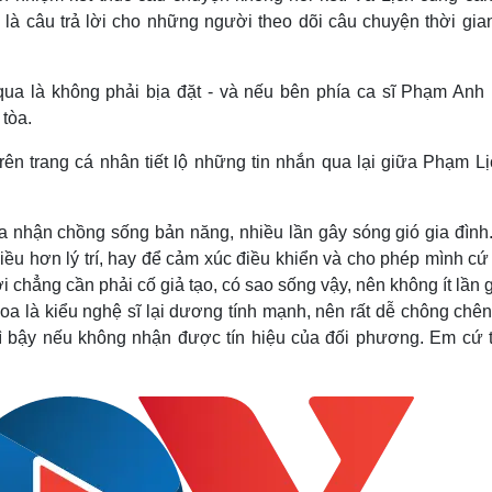
y là câu trả lời cho những người theo dõi câu chuyện thời gi
qua là không phải bịa đặt - và nếu bên phía ca sĩ Phạm Anh
 tòa.
rên trang cá nhân tiết lộ những tin nhắn qua lại giữa Phạm Lị
a nhận chồng sống bản năng, nhiều lần gây sóng gió gia đình.
iều hơn lý trí, hay để cảm xúc điều khiển và cho phép mình cứ
 chẳng cần phải cố giả tạo, có sao sống vậy, nên không ít lần 
oa là kiểu nghệ sĩ lại dương tính mạnh, nên rất dễ chông chên
gì bậy nếu không nhận được tín hiệu của đối phương. Em cứ 