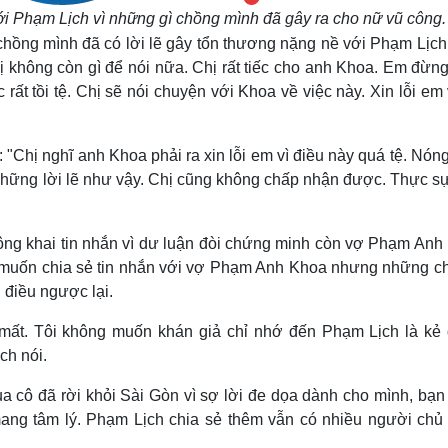
ới Phạm Lịch vì những gì chồng mình đã gây ra cho nữ vũ công.
 chồng mình đã có lời lẽ gây tổn thương nặng nề với Phạm Lịch
ị không còn gì để nói nữa. Chị rất tiếc cho anh Khoa. Em đừn
ất tồi tệ. Chị sẽ nói chuyện với Khoa về việc này. Xin lỗi em 
 "Chị nghĩ anh Khoa phải ra xin lỗi em vì điều này quá tệ. Nón
những lời lẽ như vậy. Chị cũng không chấp nhận được. Thực sự
công khai tin nhắn vì dư luận đòi chứng minh còn vợ Phạm Anh
ng muốn chia sẻ tin nhắn với vợ Phạm Anh Khoa nhưng những ch
 điều ngược lại.
 mất. Tôi không muốn khán giả chỉ nhớ đến Phạm Lịch là kẻ
ch nói.
a cô đã rời khỏi Sài Gòn vì sợ lời đe dọa dành cho mình, bạn 
ang tâm lý. Phạm Lịch chia sẻ thêm vẫn có nhiều người chủ