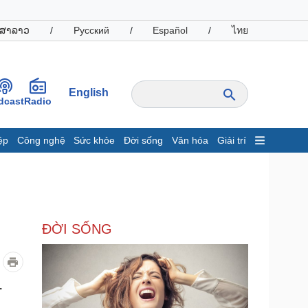
ສາລາວ
/
Русский
/
Español
/
ไทย
English
dcast
Radio
ệp
Công nghệ
Sức khỏe
Đời sống
Văn hóa
Giải trí
inh tế
Thị trường
ất động sản
Giá vàng
hởi nghiệp
Tiêu dùng
Tỷ giá
ĐỜI SỐNG
Chứng khoán
Giá cà phê
oanh nghiệp
Công nghệ
.
hông tin doanh nghiệp
Sành điệu