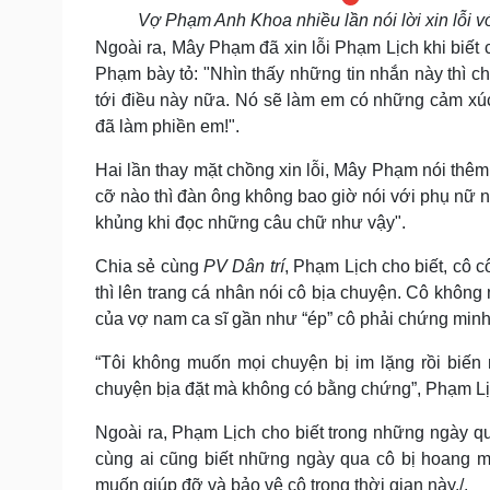
Vợ Phạm Anh Khoa nhiều lần nói lời xin lỗi v
Ngoài ra, Mây Phạm đã xin lỗi Phạm Lịch khi biết
Phạm bày tỏ: "Nhìn thấy những tin nhắn này thì ch
tới điều này nữa. Nó sẽ làm em có những cảm xúc r
đã làm phiền em!".
Hai lần thay mặt chồng xin lỗi, Mây Phạm nói thêm:
cỡ nào thì đàn ông không bao giờ nói với phụ nữ 
khủng khi đọc những câu chữ như vậy".
Chia sẻ cùng
PV Dân trí
, Phạm Lịch cho biết, cô 
thì lên trang cá nhân nói cô bịa chuyện. Cô khô
của vợ nam ca sĩ gần như “ép” cô phải chứng minh
“Tôi không muốn mọi chuyện bị im lặng rồi biến
chuyện bịa đặt mà không có bằng chứng”, Phạm Lị
Ngoài ra, Phạm Lịch cho biết trong những ngày qu
cùng ai cũng biết những ngày qua cô bị hoang m
muốn giúp đỡ và bảo vệ cô trong thời gian này./.