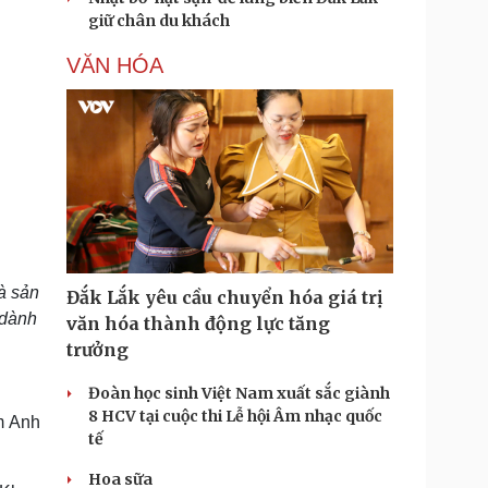
giữ chân du khách
VĂN HÓA
à sản
Đắk Lắk yêu cầu chuyển hóa giá trị
 dành
văn hóa thành động lực tăng
trưởng
Đoàn học sinh Việt Nam xuất sắc giành
8 HCV tại cuộc thi Lễ hội Âm nhạc quốc
m Anh
tế
Hoa sữa