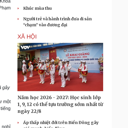
 Khoa
ì Phạm
Khúc mùa thu
Người trẻ và hành trình đưa di sản
“chạm” vào đương đại
XÃ HỘI
ã gây
Năm học 2026 - 2027: Học sinh lớp
hư một
1, 9, 12 có thể tựu trường sớm nhất từ
tiếng
ngày 22/8
Áp thấp nhiệt đới trên Biển Đông gây
 nghỉ