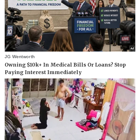
Vụ án
Vũ khí
Tin nóng
Việt Nam
Tư vấn luật
Phân tích