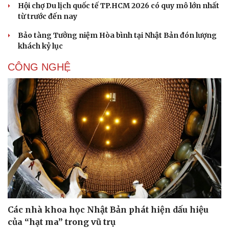
Hội chợ Du lịch quốc tế TP.HCM 2026 có quy mô lớn nhất
từ trước đến nay
Bảo tàng Tưởng niệm Hòa bình tại Nhật Bản đón lượng
khách kỷ lục
CÔNG NGHỆ
Văn hóa
Giải trí
Sân khấu - Điện ảnh
Nghệ sĩ
Văn học
Thời trang
Âm nhạc
Sao Việt
Di sản
Các nhà khoa học Nhật Bản phát hiện dấu hiệu
của “hạt ma” trong vũ trụ