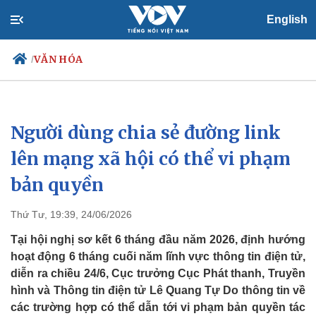
English
VĂN HÓA
/
Người dùng chia sẻ đường link
Chính trị
Xã hội
Đảng
Tin 24h
lên mạng xã hội có thể vi phạm
Tổ chức nhân sự
Dự báo thời tiết
bản quyền
Quốc hội
Giáo dục
Nhận diện sự thật
Dấu ấn VOV
Việc làm
Thứ Tư, 19:39, 24/06/2026
Biển đảo
Tại hội nghị sơ kết 6 tháng đầu năm 2026, định hướng
hoạt động 6 tháng cuối năm lĩnh vực thông tin điện tử,
diễn ra chiều 24/6, Cục trưởng Cục Phát thanh, Truyền
hình và Thông tin điện tử Lê Quang Tự Do thông tin về
các trường hợp có thể dẫn tới vi phạm bản quyền tác