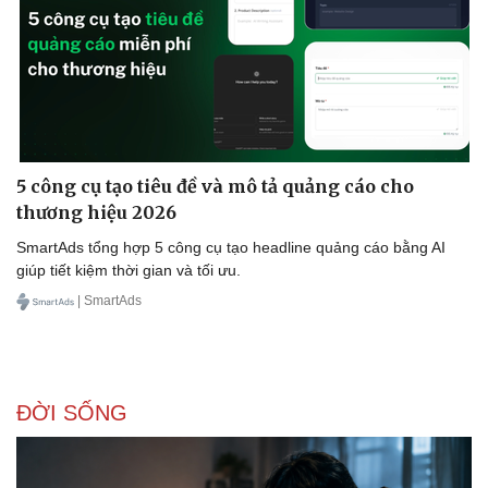
Sức khỏe
Đời sống
5 công cụ tạo tiêu đề và mô tả quảng cáo cho
Dinh dưỡng - món ngon
Nhà đẹp
thương hiệu 2026
Cây thuốc
Blog
Sản phụ khoa
Tình yêu - Gia đình
SmartAds tổng hợp 5 công cụ tạo headline quảng cáo bằng AI
Nhi khoa
giúp tiết kiệm thời gian và tối ưu.
Nam khoa
| SmartAds
Làm đẹp - giảm cân
Phòng mạch online
Ăn sạch sống khỏe
ĐỜI SỐNG