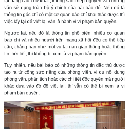
lại bằng câu chữ khác, không sao chép nguyên văn nhưng
vẫn sử dụng toàn bộ ý chính của bài báo đó. Nếu đó là
thông tin gốc chỉ có một cơ quan báo chí khai thác được thì
việc lấy lại để viết lại vẫn là hành vi vi phạm bản quyền.
Ngược lại, nếu đó là thông tin phổ biến, nhiều cơ quan
báo chí và nhiều người trên mạng xã hội đều có thể tiếp
cận, chẳng hạn như một vụ tai nạn giao thông hoặc thông
tin thời tiết, thì không bị xem là vi phạm bản quyền.
Tuy nhiên, nếu bài báo có những thông tin đặc thù được
tạo ra từ công sức riêng của phóng viên, ví dụ nội dung
phỏng vấn, phân tích hoặc các chi tiết độc quyền mà người
Thế giới
Multimedia
khác dựa vào đó để viết lại, thì vẫn có thể bị xem là vi
Quan sát
Video
phạm bản quyền.
Cuộc sống đó đây
Ảnh
Hồ sơ
E-Magazine
Infographic