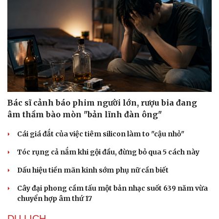
Bác sĩ cảnh báo phim người lớn, rượu bia đang
âm thầm bào mòn "bản lĩnh đàn ông"
Cái giá đắt của việc tiêm silicon làm to "cậu nhỏ"
Tóc rụng cả nắm khi gội đầu, đừng bỏ qua 5 cách này
Dấu hiệu tiền mãn kinh sớm phụ nữ cần biết
Cây đại phong cầm tấu một bản nhạc suốt 639 năm vừa
chuyển hợp âm thứ 17
DU LỊCH