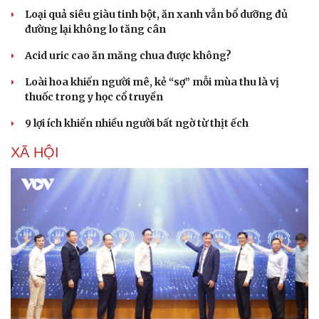
Loại quả siêu giàu tinh bột, ăn xanh vẫn bổ dưỡng đủ
đường lại không lo tăng cân
Acid uric cao ăn măng chua được không?
Loài hoa khiến người mê, kẻ “sợ” mỗi mùa thu là vị
thuốc trong y học cổ truyền
9 lợi ích khiến nhiều người bất ngờ từ thịt ếch
XÃ HỘI
Cải chính