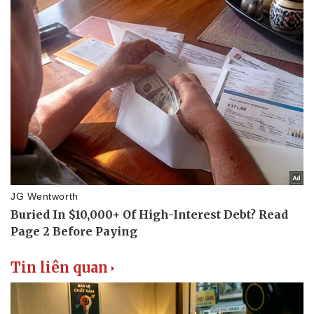
Thể thao
Ô tô - Xe máy
Bóng đá
Ô tô
Lịch thi đấu bóng đá
Xe máy
Thế giới thể thao
Tư vấn
eSports
Hậu trường
Tin liên quan