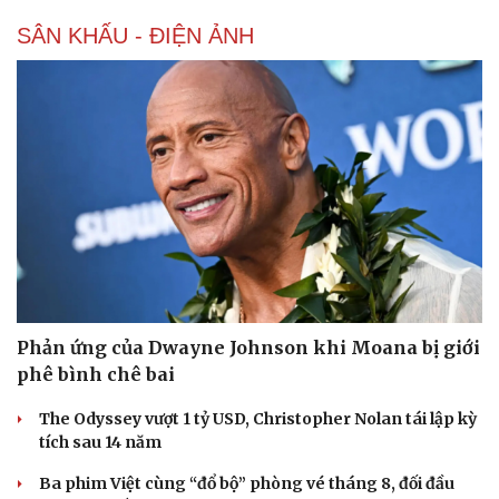
SÂN KHẤU - ĐIỆN ẢNH
Phản ứng của Dwayne Johnson khi Moana bị giới
phê bình chê bai
The Odyssey vượt 1 tỷ USD, Christopher Nolan tái lập kỳ
tích sau 14 năm
Ba phim Việt cùng “đổ bộ” phòng vé tháng 8, đối đầu