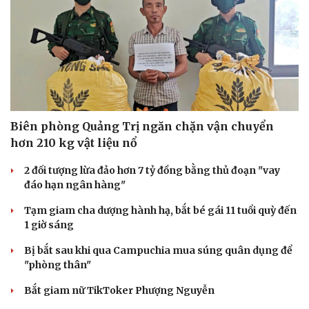
Biên phòng Quảng Trị ngăn chặn vận chuyển
hơn 210 kg vật liệu nổ
2 đối tượng lừa đảo hơn 7 tỷ đồng bằng thủ đoạn "vay
đáo hạn ngân hàng"
Tạm giam cha dượng hành hạ, bắt bé gái 11 tuổi quỳ đến
1 giờ sáng
Du lịch
Podcast
Bị bắt sau khi qua Campuchia mua súng quân dụng để
Tư vấn
Câu chuyện thời sự
"phòng thân"
Săn Tour
Đọc truyện đêm khuya
Bắt giam nữ TikToker Phượng Nguyễn
check-in
Cửa sổ tình yêu
Kể chuyện cho bé