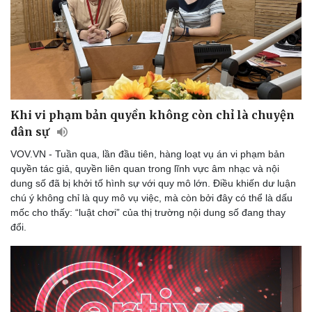
Doanh nghiệp
Công nghệ
Thông tin doanh nghiệp
Sành điệu
Doanh nghiệp 24h
Tin Công nghệ
Khi vi phạm bản quyền không còn chỉ là chuyện
Doanh nhân
Trải nghiệm
Vì cộng đồng
Chuyển đổi số
dân sự
VOV.VN - Tuần qua, lần đầu tiên, hàng loạt vụ án vi phạm bản
quyền tác giả, quyền liên quan trong lĩnh vực âm nhạc và nội
dung số đã bị khởi tố hình sự với quy mô lớn. Điều khiến dư luận
chú ý không chỉ là quy mô vụ việc, mà còn bởi đây có thể là dấu
mốc cho thấy: “luật chơi” của thị trường nội dung số đang thay
đổi.