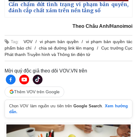
Cần chấm dứt tình trạng vi phạm bản quyền,
đánh cắp chất xám trên nền tảng số
Theo Châu Anh/Hanoimoi
Tag:
VOV
vi phạm bản quyền
vi phạm bản quyền tác
phẩm báo chí
chia sẻ đường link lên mạng
Cục trưởng Cục
Phát thanh Truyền hình và Thông tin điện tử
Mời quý độc giả theo dõi VOV.VN trên
Thêm VOV trên Google
Chọn VOV làm nguồn ưu tiên trên
Google Search
.
Xem hướng
Kinh tế
Thị trường
dẫn.
Bất động sản
Giá vàng
Khởi nghiệp
Tiêu dùng
Tỷ giá
Chứng khoán