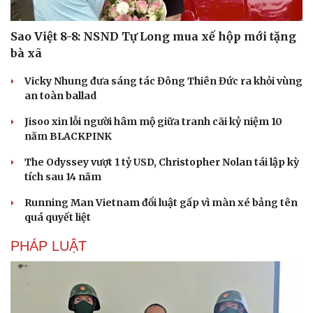
Sao Việt 8-8: NSND Tự Long mua xế hộp mới tặng
bà xã
Vicky Nhung đưa sáng tác Đông Thiên Đức ra khỏi vùng
an toàn ballad
Jisoo xin lỗi người hâm mộ giữa tranh cãi kỷ niệm 10
năm BLACKPINK
The Odyssey vượt 1 tỷ USD, Christopher Nolan tái lập kỳ
tích sau 14 năm
Running Man Vietnam đổi luật gấp vì màn xé bảng tên
quá quyết liệt
PHÁP LUẬT