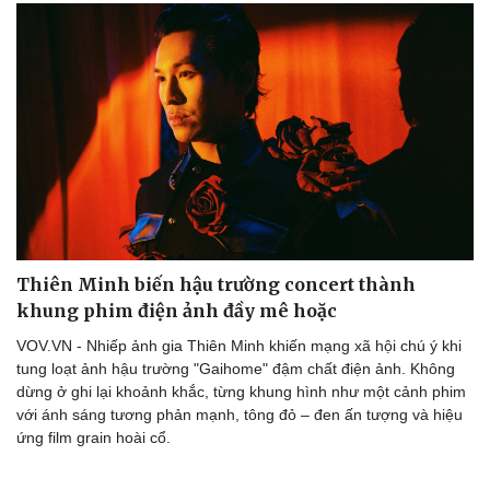
Thiên Minh biến hậu trường concert thành
khung phim điện ảnh đầy mê hoặc
VOV.VN - Nhiếp ảnh gia Thiên Minh khiến mạng xã hội chú ý khi
tung loạt ảnh hậu trường "Gaihome" đậm chất điện ảnh. Không
Du lịch
Podcast
dừng ở ghi lại khoảnh khắc, từng khung hình như một cảnh phim
với ánh sáng tương phản mạnh, tông đỏ – đen ấn tượng và hiệu
Tư vấn
Câu chuyện thời sự
ứng film grain hoài cổ.
Săn Tour
Đọc truyện đêm khuya
check-in
Cửa sổ tình yêu
Kể chuyện cho bé