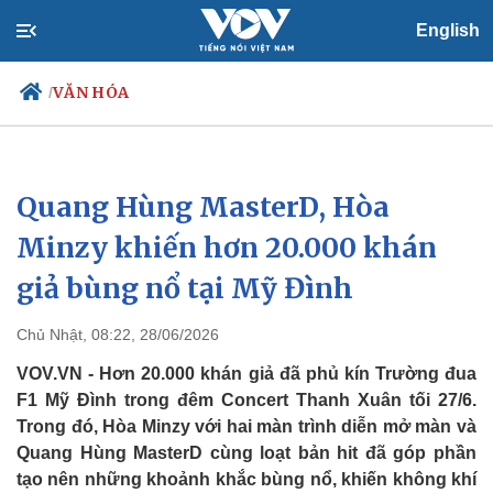
English
VĂN HÓA
/
Quang Hùng MasterD, Hòa
Chính trị
Xã hội
Đảng
Tin 24h
Minzy khiến hơn 20.000 khán
Tổ chức nhân sự
Dự báo thời tiết
giả bùng nổ tại Mỹ Đình
Quốc hội
Giáo dục
Nhận diện sự thật
Dấu ấn VOV
Việc làm
Chủ Nhật, 08:22, 28/06/2026
Biển đảo
VOV.VN - Hơn 20.000 khán giả đã phủ kín Trường đua
F1 Mỹ Đình trong đêm Concert Thanh Xuân tối 27/6.
Trong đó, Hòa Minzy với hai màn trình diễn mở màn và
Quang Hùng MasterD cùng loạt bản hit đã góp phần
tạo nên những khoảnh khắc bùng nổ, khiến không khí