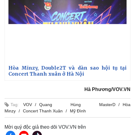
Thể thao
Ô tô - Xe máy
Bóng đá
Ô tô
Lịch thi đấu bóng đá
Xe máy
Thế giới thể thao
Tư vấn
eSports
Hậu trường
Hòa Minzy, Double2T và dàn sao hội tụ tại
Concert Thanh xuân ở Hà Nội
Hà Phương/VOV.VN
Tag:
VOV
Quang Hùng MasterD
Hòa
Minzy
Concert Thanh Xuân
Mỹ Đình
Mời quý độc giả theo dõi VOV.VN trên