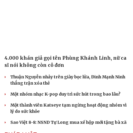
4.000 khán giả gọi tên Phùng Khánh Linh, nữ ca
sĩ nói không còn cô đơn
Thuận Nguyễn nhảy trên giày bọc lửa, Đinh Mạnh Ninh
thắng trận xóa thẻ
Một nhóm nhạc K-pop duy trì sức hút trong bao lâu?
Một thành viên Katseye tạm ngừng hoạt động nhóm vì
lý do sức khỏe
Sao Việt 8-8: NSND Tự Long mua xế hộp mới tặng bà xã