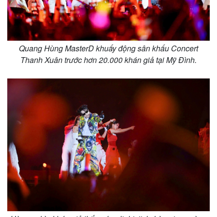
Vụ án
Vũ khí
Tin nóng
Việt Nam
Tư vấn luật
Phân tích
Quang Hùng MasterD khuấy động sân khấu Concert
Thanh Xuân trước hơn 20.000 khán giả tại Mỹ Đình.