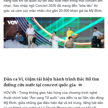
hàng loạt khí tài quân sự lần đầu xuất hiện trong một concert âm
nhạc, Sao nhập ngũ Concert 2026 đã mang đến “bữa tiệc” thị
giác và cảm xúc mãn nhãn cho gần 20.000 khán giả tại Mỹ Đình.
Dân ca Ví, Giặm tái hiện hành trình Bác Hồ tìm
đường cứu nước tại concert quốc gia
VOV.VN - Trong không gian hào hùng của chương trình nghệ
thuật chính luận “Âm vang Tổ quốc” vừa diễn ra tại Sân vận động
Mỹ Đình, giữa những giai điệu hiện đại và trẻ trung, tiếng hát dân
ca xứ Nghệ của nghệ sĩ Lê Thanh Phong như một sự kết nối