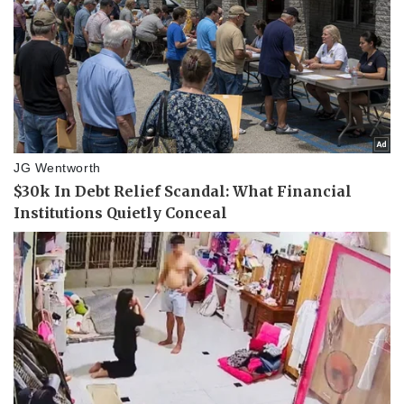
Sức khỏe
Đời sống
Dinh dưỡng - món ngon
Nhà đẹp
Cây thuốc
Blog
Sản phụ khoa
Tình yêu - Gia đình
Nhi khoa
Nam khoa
Làm đẹp - giảm cân
Phòng mạch online
Ăn sạch sống khỏe