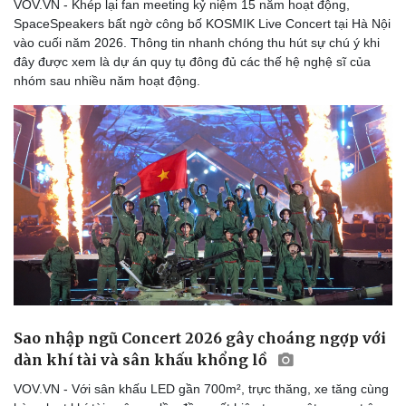
VOV.VN - Khép lại fan meeting kỷ niệm 15 năm hoạt động,
SpaceSpeakers bất ngờ công bố KOSMIK Live Concert tại Hà Nội
vào cuối năm 2026. Thông tin nhanh chóng thu hút sự chú ý khi
đây được xem là dự án quy tụ đông đủ các thế hệ nghệ sĩ của
nhóm sau nhiều năm hoạt động.
Văn hóa
Giải trí
Sân khấu - Điện ảnh
Nghệ sĩ
Văn học
Thời trang
Âm nhạc
Sao Việt
Sao nhập ngũ Concert 2026 gây choáng ngợp với
Di sản
dàn khí tài và sân khấu khổng lồ
VOV.VN - Với sân khấu LED gần 700m², trực thăng, xe tăng cùng