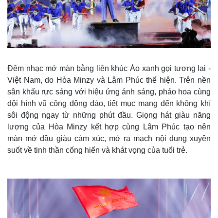
Đêm nhạc mở màn bằng liên khúc Áo xanh gọi tương lai -
Việt Nam, do Hòa Minzy và Lâm Phúc thể hiện. Trên nền
sân khấu rực sáng với hiệu ứng ánh sáng, pháo hoa cùng
đội hình vũ công đông đảo, tiết mục mang đến không khí
sôi động ngay từ những phút đầu. Giọng hát giàu năng
lượng của Hòa Minzy kết hợp cùng Lâm Phúc tạo nên
màn mở đầu giàu cảm xúc, mở ra mạch nội dung xuyên
Thế giới
Multimedia
suốt về tinh thần cống hiến và khát vọng của tuổi trẻ.
Quan sát
Video
Cuộc sống đó đây
Ảnh
Hồ sơ
E-Magazine
Infographic