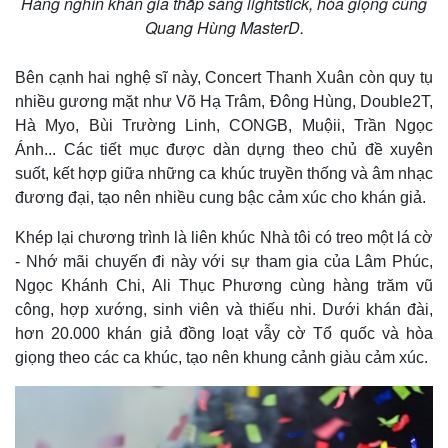
Hàng nghìn khán giả thắp sáng lightstick, hòa giọng cùng
Quang Hùng MasterD.
Bên cạnh hai nghệ sĩ này, Concert Thanh Xuân còn quy tụ
nhiều gương mặt như Võ Hạ Trâm, Đông Hùng, Double2T,
Hà Myo, Bùi Trường Linh, CONGB, Muộii, Trần Ngọc
Ánh... Các tiết mục được dàn dựng theo chủ đề xuyên
suốt, kết hợp giữa những ca khúc truyền thống và âm nhạc
đương đại, tạo nên nhiều cung bậc cảm xúc cho khán giả.
Khép lại chương trình là liên khúc Nhà tôi có treo một lá cờ
- Nhớ mãi chuyến đi này với sự tham gia của Lâm Phúc,
Ngọc Khánh Chi, Ali Thục Phương cùng hàng trăm vũ
công, hợp xướng, sinh viên và thiếu nhi. Dưới khán đài,
hơn 20.000 khán giả đồng loạt vẫy cờ Tổ quốc và hòa
giọng theo các ca khúc, tạo nên khung cảnh giàu cảm xúc.