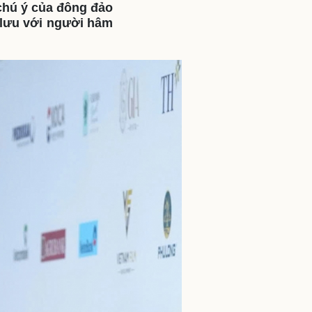
 chú ý của đông đảo
ì cộng đồng
Chuyển đổi số
o lưu với người hâm
u lịch
Podcast
Tư vấn
Câu chuyện thời sự
Săn Tour
Đọc truyện đêm khuya
heck-in
Cửa sổ tình yêu
Kể chuyện cho bé
Hạt giống tâm hồn