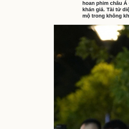
hoan phim châu Á Đ
khán giả. Tài tử d
mộ trong không kh
Sức khỏe
Đời sống
Dinh dưỡng - món ngon
Nhà đẹp
Cây thuốc
Blog
Sản phụ khoa
Tình yêu - Gia đình
Nhi khoa
Nam khoa
Làm đẹp - giảm cân
Phòng mạch online
Ăn sạch sống khỏe
Cải chính