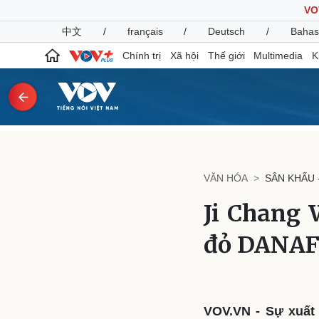
VO
中文
/
français
/
Deutsch
/
Bahas
Chính trị
Xã hội
Thế giới
Multimedia
K
Chính trị
Xã hội
Đảng
Tin 24h
VĂN HÓA
SÂN KHẤU 
Tổ chức nhân sự
Dự báo thời tiết
Quốc hội
Giáo dục
Ji Chang 
Nhận diện sự thật
Dấu ấn VOV
Việc làm
đỏ DANAF
Biển đảo
Pháp luật
Quân sự - Quốc phòng
Vụ án
Vũ khí
Tin nóng
Việt Nam
VOV.VN - Sự xuất
Tư vấn luật
Phân tích