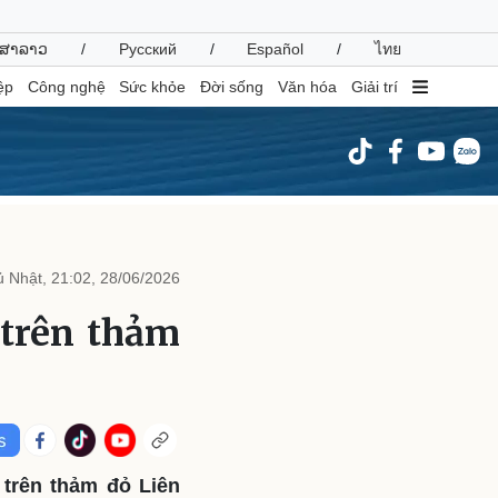
ສາລາວ
/
Русский
/
Español
/
ไทย
ệp
Công nghệ
Sức khỏe
Đời sống
Văn hóa
Giải trí
inh tế
Thị trường
ất động sản
Giá vàng
 Nhật, 21:02, 28/06/2026
hởi nghiệp
Tiêu dùng
Tỷ giá
 trên thảm
Chứng khoán
Giá cà phê
oanh nghiệp
Công nghệ
hông tin doanh nghiệp
Sành điệu
Doanh nghiệp 24h
Tin Công nghệ
trên thảm đỏ Liên
Doanh nhân
Trải nghiệm