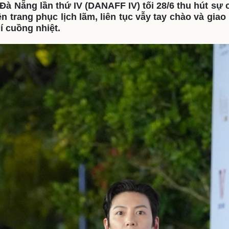
à Nẵng lần thứ IV (DANAFF IV) tối 28/6 thu hút sự
eSports
V
iện trang phục lịch lãm, liên tục vẫy tay chào và gia
Hậu trường
í cuồng nhiệt.
Văn hóa
Giải trí
D
Sân khấu - Điện ảnh
Nghệ sĩ
Văn học
Thời trang
Âm nhạc
Sao Việt
c
Di sản