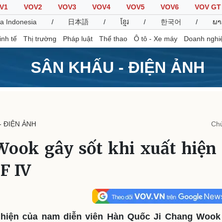
V1
VOV2
VOV3
VOV4
VOV5
VOV6
VOV GT
a Indonesia
/
日本語
/
ខ្មែរ
/
한국어
/
ພາ
inh tế
Thị trường
Pháp luật
Thể thao
Ô tô - Xe máy
Doanh nghi
SÂN KHẤU - ĐIỆN ẢNH
Thế giới
Multimedia
K
Quan sát
Video
B
- ĐIỆN ẢNH
Chủ
Cuộc sống đó đây
Ảnh
K
Hồ sơ
E-Magazine
Wook gây sốt khi xuất hiện
Infographic
F IV
Thể thao
Ô tô - Xe máy
D
Bóng đá
Ô tô
T
Lịch thi đấu bóng đá
Xe máy
 hiện của nam diễn viên Hàn Quốc Ji Chang Wook 
Thế giới thể thao
Tư vấn