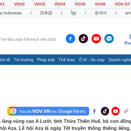
V1
VOV2
VOV3
VOV4
VOV5
VOV6
VOV GT
a Indonesia
/
日本語
/
ខ្មែរ
/
한국어
/
ພາ
Thứ Bảy, ngày 8 tháng 8 năm 2026
Po
inh tế
Thị trường
Pháp luật
Thể thao
Ô tô - Xe máy
Doanh nghi
Thế giới
Multimedia
K
Quan sát
Video
B
Cuộc sống đó đây
Ảnh
K
Hồ sơ
E-Magazine
Infographic
Thể thao
Ô tô - Xe máy
D
làng vùng cao A Lưới, tỉnh Thừa Thiên Huế, bà con đồn
ội Aza. Lễ hội Aza là ngày Tết truyền thống thiêng liêng,
Bóng đá
Ô tô
T