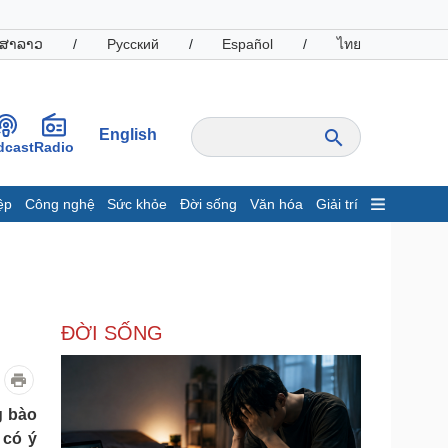
ສາລາວ
/
Русский
/
Español
/
ไทย
English
dcast
Radio
ệp
Công nghệ
Sức khỏe
Đời sống
Văn hóa
Giải trí
inh tế
Thị trường
ất động sản
Giá vàng
hởi nghiệp
Tiêu dùng
Tỷ giá
ĐỜI SỐNG
Chứng khoán
Giá cà phê
oanh nghiệp
Công nghệ
g bào
 có ý
hông tin doanh nghiệp
Sành điệu