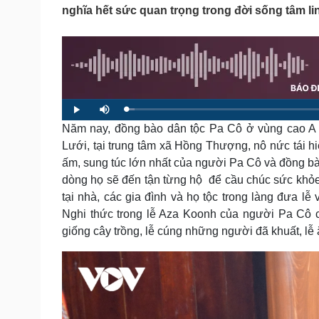
Tin nóng
Việt Nam
nghĩa hết sức quan trọng trong đời sống tâm l
Tư vấn luật
Phân tích
Sức khỏe
Đời sống
Dinh dưỡng - món ngon
Nhà đẹp
Cây thuốc
Blog
L
P
M
o
l
u
Sản phụ khoa
Tình yêu - Gia đình
a
Năm nay, đồng bào dân tộc Pa Cô ở vùng cao A L
a
t
d
y
e
Nhi khoa
e
Lưới, tại trung tâm xã Hồng Thượng, nô nức tái h
d
Nam khoa
:
ấm, sung túc lớn nhất của người Pa Cô và đồng bào
1
.
Làm đẹp - giảm cân
7
dòng họ sẽ đến tận từng hộ để cầu chúc sức khỏe c
4
Phòng mạch online
%
tại nhà, các gia đình và họ tộc trong làng đưa l
Ăn sạch sống khỏe
Nghi thức trong lễ Aza Koonh của người Pa Cô có
Cải chính
giống cây trồng, lễ cúng những người đã khuất, lễ