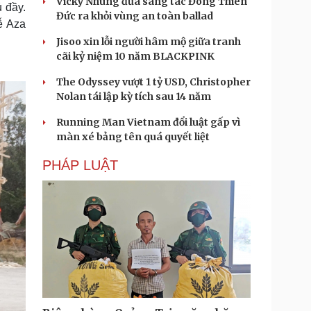
Vicky Nhung đưa sáng tác Đông Thiên
 đầy.
Đức ra khỏi vùng an toàn ballad
ễ Aza
Jisoo xin lỗi người hâm mộ giữa tranh
cãi kỷ niệm 10 năm BLACKPINK
The Odyssey vượt 1 tỷ USD, Christopher
Nolan tái lập kỳ tích sau 14 năm
Running Man Vietnam đổi luật gấp vì
màn xé bảng tên quá quyết liệt
PHÁP LUẬT