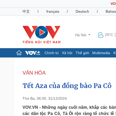
VO
中文
/
français
/
Deutsch
/
Bahas
29°C
Hà Nội
Chính trị
Xã hội
Thế giới
Multimedia
K
Chính trị
Xã hội
Đảng
Tin 24h
VĂN HÓA
Tổ chức nhân sự
Dự báo thời tiết
Quốc hội
Giáo dục
Tết Aza của đồng bào Pa Cô
Nhận diện sự thật
Dấu ấn VOV
Việc làm
Biển đảo
Thứ Ba, 06:00, 31/12/2024
Pháp luật
Quân sự - Quốc phòng
VOV.VN - Những ngày cuối năm, khắp các bản 
các dân tộc Pa Cô, Tà Ôi rộn ràng tổ chức lễ h
Vụ án
Vũ khí