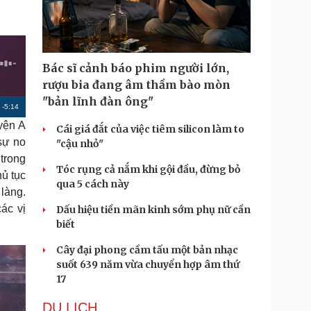
Doanh nghiệp 24h
Tin Công nghệ
Doanh nhân
Trải nghiệm
ì cộng đồng
Chuyển đổi số
Bác sĩ cảnh báo phim người lớn,
u lịch
Podcast
rượu bia đang âm thầm bào mòn
Tư vấn
Câu chuyện thời sự
"bản lĩnh đàn ông"
R
-
5:14
Săn Tour
Đọc truyện đêm khuya
heck-in
Cửa sổ tình yêu
yện A
Cái giá đắt của việc tiêm silicon làm to
e
Kể chuyện cho bé
sự no
"cậu nhỏ"
m
Hạt giống tâm hồn
 trong
Tóc rụng cả nắm khi gội đầu, đừng bỏ
a
hủ tục
qua 5 cách này
làng.
i
ác vị
Dấu hiệu tiền mãn kinh sớm phụ nữ cần
n
biết
i
Cây đại phong cầm tấu một bản nhạc
n
suốt 639 năm vừa chuyển hợp âm thứ
g
17
T
DU LỊCH