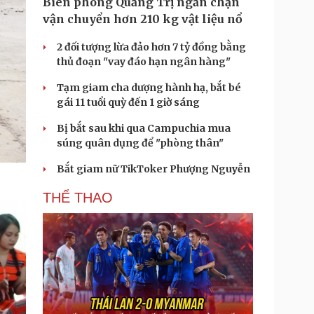
Biên phòng Quảng Trị ngăn chặn
vận chuyển hơn 210 kg vật liệu nổ
2 đối tượng lừa đảo hơn 7 tỷ đồng bằng
thủ đoạn "vay đáo hạn ngân hàng"
Tạm giam cha dượng hành hạ, bắt bé
gái 11 tuổi quỳ đến 1 giờ sáng
Bị bắt sau khi qua Campuchia mua
súng quân dụng để "phòng thân"
Bắt giam nữ TikToker Phượng Nguyễn
THỂ THAO