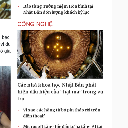
Bảo tàng Tưởng niệm Hòa bình tại
Nhật Bản đón lượng khách kỷ lục
CÔNG NGHỆ
 bạc,
 ví dụ
ộ gia
Các nhà khoa học Nhật Bản phát
hiện dấu hiệu của “hạt ma” trong vũ
trụ
Vì sao các hãng từ bỏ pin tháo rời trên
điện thoại?
Microsoft tăng tốc đầu tư hạ tầng AI tại