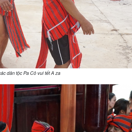
c dân tộc Pa Cô vui tết A za