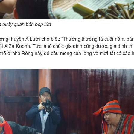
 quây quần bên bếp lửa
ợng, huyện A Lưới cho biết: “Thường thường là cuối năm, bàn
hội A Za Koonh. Tức là tổ chức gia đình cũng được, gia đình thì
 thể ở nhà Rông này để cầu mong của làng và mời tất cả các h