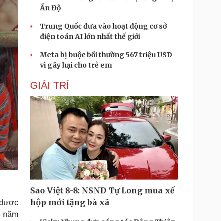
Ấn Độ
Trung Quốc đưa vào hoạt động cơ sở
điện toán AI lớn nhất thế giới
Meta bị buộc bồi thường 567 triệu USD
vì gây hại cho trẻ em
GIẢI TRÍ
Sao Việt 8-8: NSND Tự Long mua xế
hộp mới tặng bà xã
 được
5 năm