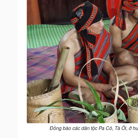
Đồng bào các dân tộc Pa Cô, Tà Ôi, ở hu