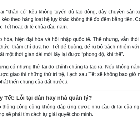
ại “khản cổ” kêu không tuyển đủ lao động, dây chuyền sản xu
 kéo theo hàng loạt hệ lụy khác không thể đo đếm bằng tiền. C
 Tết hoặc đi lễ chùa đầu năm.
p hóa, hiện đại hóa và hội nhập quốc tế. Thế nhưng, vẫn thói
thức, thậm chí dựa hơi Tết để buông, để rũ bỏ trách nhiệm vớ
t một thời gian dài mới lấy lại được “phong độ, khí thế”.
hưng có những thứ lại do chính chúng ta tạo ra. Nếu không nân
ược giao thì những thứ trì trệ, ì ạch sau Tết sẽ không bao giờ 
hát triển chung của đất nước./.
 Tết: Lỗi tại dân hay nhà quản lý?
o thông công cộng không đáp ứng được nhu cầu đi lại của n
họ sẽ phải tìm cách tự giải quyết cho mình.