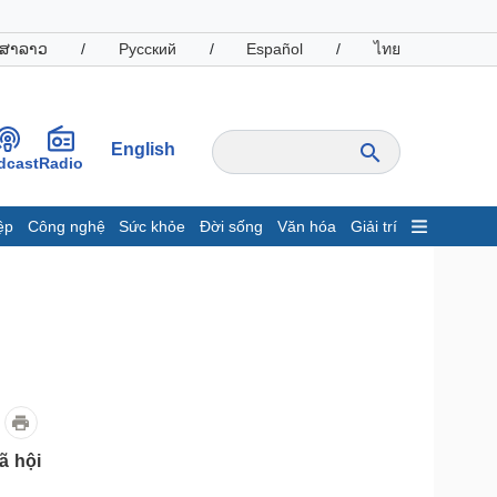
ສາລາວ
/
Русский
/
Español
/
ไทย
English
dcast
Radio
ệp
Công nghệ
Sức khỏe
Đời sống
Văn hóa
Giải trí
inh tế
Thị trường
ất động sản
Giá vàng
hởi nghiệp
Tiêu dùng
Tỷ giá
Chứng khoán
Giá cà phê
oanh nghiệp
Công nghệ
ã hội
hông tin doanh nghiệp
Sành điệu