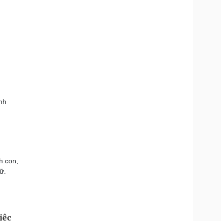
nh
h con,
ữ.
iệc