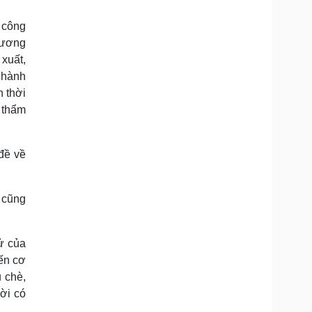
 công
rương
 xuất,
 hành
n thời
 thẩm
đề về
 cũng
ử của
iến cơ
 chè,
ười có