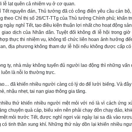
 lễ lạt quên cả nhiệm vụ ở cơ quan.
ghỉ Tết nguyên đán, Thủ tướng đã có công điện yêu cầu cán bộ,
ng theo Chỉ thị số 26/CT-TTg của Thủ tướng Chính phủ; khẩn t
g ngày nghỉ Tết, tạo điều kiện thuận lợi nhất cho hoạt động sản
giao dịch của Nhân dân. Tuyệt đối không đi lễ hội trong giờ
 hợp thực thi nhiệm vụ, không tổ chức liên hoan ảnh hưởng đế
quan, địa phương không tham dự lễ hội nếu không được cấp có
công ty, nhà máy không tuyển đủ người lao động thì những vấn 
 luôn là nỗi lo thường trực.
sao… đã khiến nhiều người càng có lý do để lười biếng. Và đây
hè, nhậu nhẹt, tai nạn giao thông gia tăng.
 nhiều thứ khiến nhiều người mệt mỏi với nó là vì cách ứng x
i nặng chuyện quà cáp, biếu xén nên phải chạy đôn chạy đáo, kh
mệt mỏi trước Tết, được nghỉ ngơi vài ngày lại sa đà vào rượu
ng có tinh thần xung khí. Những thứ này dồn lại khiến nhiều ng