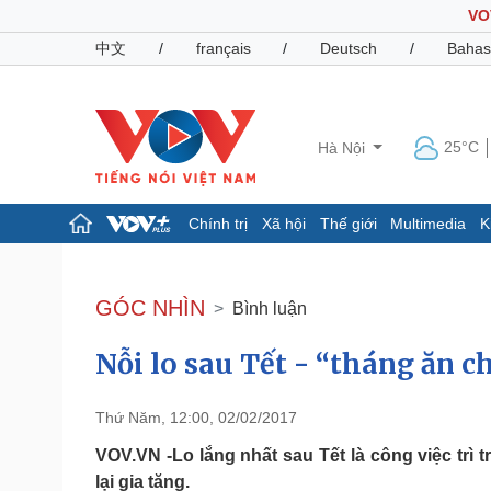
VO
中文
/
français
/
Deutsch
/
Bahas
25°C
Hà Nội
Chính trị
Xã hội
Thế giới
Multimedia
K
Chính trị
Xã hội
Đảng
Tin 24h
GÓC NHÌN
Bình luận
Tổ chức nhân sự
Dự báo thời tiết
Quốc hội
Giáo dục
Nỗi lo sau Tết - “tháng ăn c
Nhận diện sự thật
Dấu ấn VOV
Việc làm
Biển đảo
Thứ Năm, 12:00, 02/02/2017
Pháp luật
Quân sự - Quốc phòng
VOV.VN -Lo lắng nhất sau Tết là công việc trì tr
Vụ án
Vũ khí
lại gia tăng.