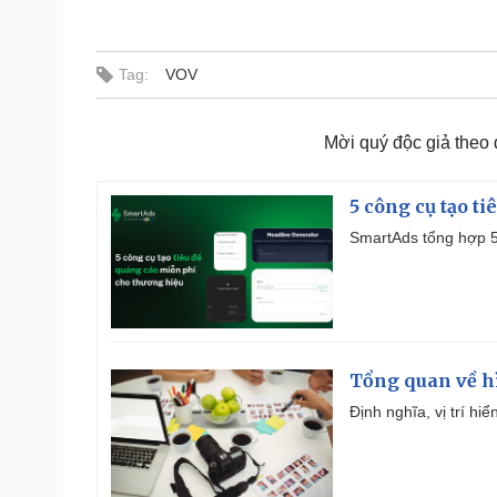
Tag:
VOV
Mời quý độc giả theo
5 công cụ tạo t
SmartAds tổng hợp 5 
Tổng quan về h
Định nghĩa, vị trí hi