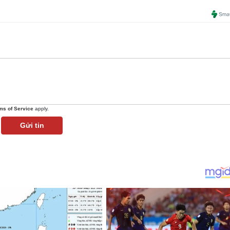
ms of Service
apply.
Gửi tin