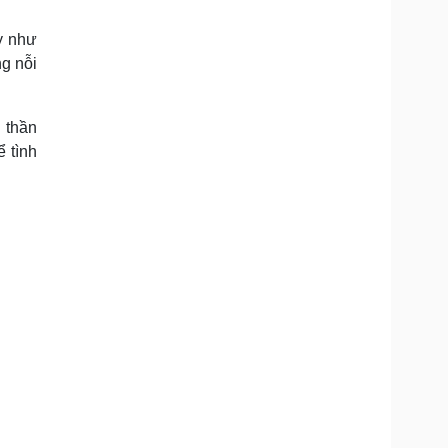
Doanh nghiệp 24h
Tin Công nghệ
Doanh nhân
Trải nghiệm
y như
ì cộng đồng
Chuyển đổi số
ng nỗi
u lịch
Podcast
 thần
Tư vấn
Câu chuyện thời sự
 tình
Săn Tour
Đọc truyện đêm khuya
heck-in
Cửa sổ tình yêu
Kể chuyện cho bé
Hạt giống tâm hồn