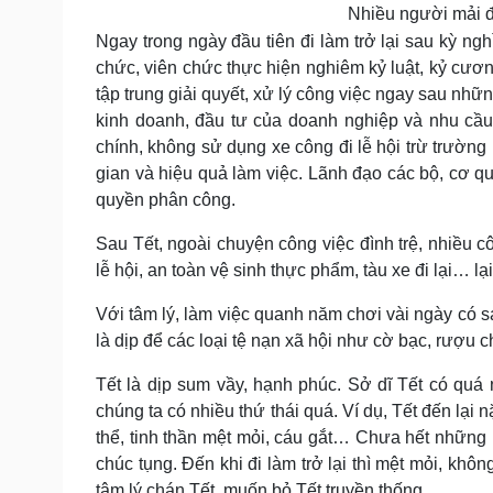
Nhiều người mải đi
Ngay trong ngày đầu tiên đi làm trở lại sau kỳ n
chức, viên chức thực hiện nghiêm kỷ luật, kỷ cươ
tập trung giải quyết, xử lý công việc ngay sau nhữn
kinh doanh, đầu tư của doanh nghiệp và nhu cầu 
chính, không sử dụng xe công đi lễ hội trừ trường
gian và hiệu quả làm việc. Lãnh đạo các bộ, cơ 
quyền phân công.
Sau Tết, ngoài chuyện công việc đình trệ, nhiều 
lễ hội, an toàn vệ sinh thực phẩm, tàu xe đi lại… lại
Với tâm lý, làm việc quanh năm chơi vài ngày có 
là dịp để các loại tệ nạn xã hội như cờ bạc, rượu c
Tết là dịp sum vầy, hạnh phúc. Sở dĩ Tết có quá
chúng ta có nhiều thứ thái quá. Ví dụ, Tết đến lạ
thể, tinh thần mệt mỏi, cáu gắt… Chưa hết những 
chúc tụng. Đến khi đi làm trở lại thì mệt mỏi, khô
tâm lý chán Tết, muốn bỏ Tết truyền thống.