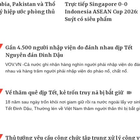
Gần 4.500 người nhập viện do đánh nhau dịp Tết
Nguyên đán Đinh Dậu
VOV.VN -Cả nước ghi nhận hàng nghìn người phải nhập viện do đá
nhau và hàng trăm người phải nhập viện do pháo nổ, chất nổ.
Về thăm quê dịp Tết, kẻ trốn truy nã bị bắt giữ
18 năm sau ngày trốn khỏi nơi giam giữ rồi ra nước ngoài lấy vợ sin
Tết Đinh Dậu, Thường lén về Việt Nam thăm người thân thì bị bắt gi
Thủ tướng yêu cầu công chức tập trung xử lý công v