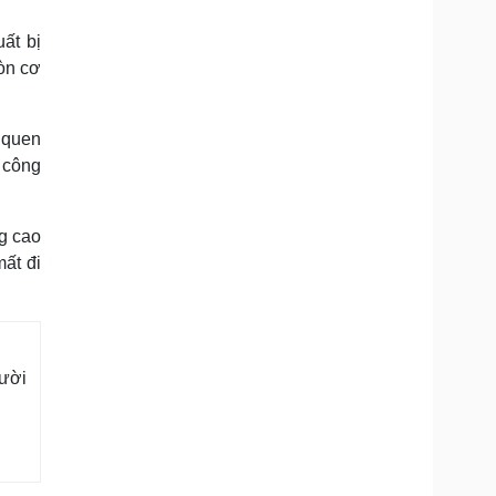
ất bị
òn cơ
 quen
i công
g cao
mất đi
gười