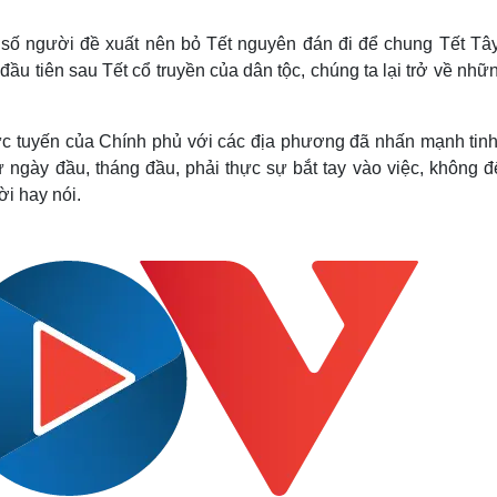
Lịch thi đấu bóng đá
Xe máy
Thế giới thể thao
Tư vấn
t số người đề xuất nên bỏ Tết nguyên đán đi để chung Tết Tâ
eSports
V
ầu tiên sau Tết cổ truyền của dân tộc, chúng ta lại trở về nhữ
Hậu trường
Văn hóa
Giải trí
D
c tuyến của Chính phủ với các địa phương đã nhấn mạnh tinh
Sân khấu - Điện ảnh
Nghệ sĩ
 ngày đầu, tháng đầu, phải thực sự bắt tay vào việc, không để
Văn học
Thời trang
ời hay nói.
Âm nhạc
Sao Việt
c
Di sản