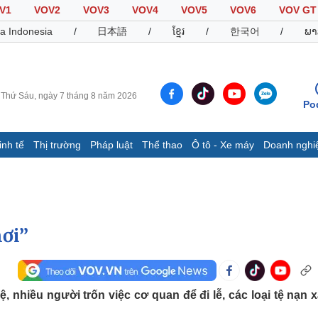
V1
VOV2
VOV3
VOV4
VOV5
VOV6
VOV GT
a Indonesia
/
日本語
/
ខ្មែរ
/
한국어
/
ພາ
Thứ Sáu, ngày 7 tháng 8 năm 2026
Po
inh tế
Thị trường
Pháp luật
Thể thao
Ô tô - Xe máy
Doanh nghi
Thế giới
Multimedia
K
Quan sát
Video
B
Cuộc sống đó đây
Ảnh
K
Hồ sơ
E-Magazine
hơi”
Infographic
Thể thao
Ô tô - Xe máy
D
ệ, nhiều người trốn việc cơ quan để đi lễ, các loại tệ nạn x
Bóng đá
Ô tô
T