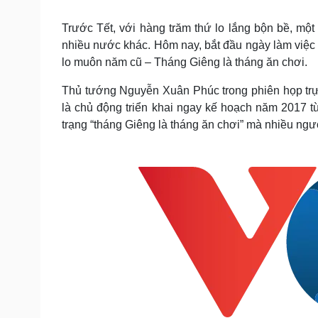
Tin nóng
Việt Nam
Tư vấn luật
Phân tích
Trước Tết, với hàng trăm thứ lo lắng bộn bề, mộ
nhiều nước khác. Hôm nay, bắt đầu ngày làm việc đ
lo muôn năm cũ – Tháng Giêng là tháng ăn chơi.
Sức khỏe
Đời sống
Thủ tướng Nguyễn Xuân Phúc trong phiên họp trự
Dinh dưỡng - món ngon
Nhà đẹp
là chủ động triển khai ngay kế hoạch năm 2017 từ
Cây thuốc
Blog
trạng “tháng Giêng là tháng ăn chơi” mà nhiều ngư
Sản phụ khoa
Tình yêu - Gia đình
Nhi khoa
Nam khoa
Làm đẹp - giảm cân
Phòng mạch online
Ăn sạch sống khỏe
Cải chính