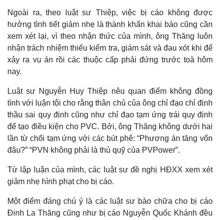
Ngoài ra, theo luật sư Thiệp, việc bị cáo không được
hưởng tình tiết giảm nhẹ là thành khẩn khai báo cũng cần
xem xét lại, vì theo nhận thức của mình, ông Thăng luôn
nhận trách nhiệm thiếu kiểm tra, giám sát và đau xót khi để
xảy ra vụ án rồi các thuộc cấp phải đứng trước toà hôm
nay.
Thế giới
Multimedia
Luật sư Nguyễn Huy Thiệp nêu quan điểm không đồng
Quan sát
Video
tình với luận tội cho rằng thân chủ của ông chỉ đạo chỉ định
Cuộc sống đó đây
Ảnh
Hồ sơ
E-Magazine
thầu sai quy định cũng như chỉ đạo tạm ứng trái quy định
Infographic
để tạo điều kiện cho PVC. Bởi, ông Thăng không dưới hai
lần từ chối tạm ứng với các bút phê: “Phương án tăng vốn
đâu?” “PVN không phải là thủ quỹ của PVPower”.
Từ lập luận của mình, các luật sư đề nghị HĐXX xem xét
giảm nhẹ hình phạt cho bị cáo.
Một điểm đáng chú ý là các luật sư bào chữa cho bị cáo
Đinh La Thăng cũng như bị cáo Nguyễn Quốc Khánh đều