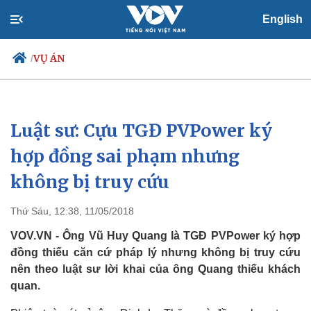
English
VỤ ÁN
/
Luật sư: Cựu TGĐ PVPower ký
Chính trị
Xã hội
Đảng
Tin 24h
hợp đồng sai phạm nhưng
Tổ chức nhân sự
Dự báo thời tiết
không bị truy cứu
Quốc hội
Giáo dục
Nhận diện sự thật
Dấu ấn VOV
Việc làm
Thứ Sáu, 12:38, 11/05/2018
Biển đảo
VOV.VN - Ông Vũ Huy Quang là TGĐ PVPower ký hợp
đồng thiếu căn cứ pháp lý nhưng không bị truy cứu
nên theo luật sư lời khai của ông Quang thiếu khách
quan.