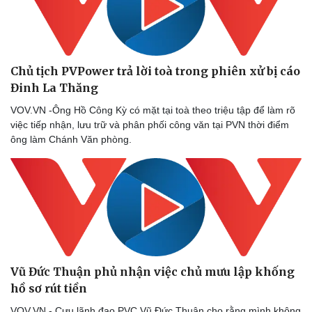
Ăn sạch sống khỏe
Chủ tịch PVPower trả lời toà trong phiên xử bị cáo
Đinh La Thăng
VOV.VN -Ông Hồ Công Kỳ có mặt tại toà theo triệu tập để làm rõ
việc tiếp nhận, lưu trữ và phân phối công văn tại PVN thời điểm
ông làm Chánh Văn phòng.
Vũ Đức Thuận phủ nhận việc chủ mưu lập khống
hồ sơ rút tiền
VOV.VN - Cựu lãnh đạo PVC Vũ Đức Thuận cho rằng mình không