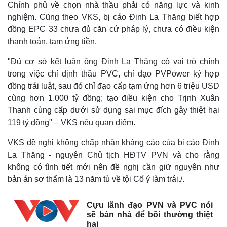
Chính phủ về chọn nhà thầu phải có năng lực và kinh
nghiệm. Cũng theo VKS, bị cáo Đinh La Thăng biết hợp
đồng EPC 33 chưa đủ căn cứ pháp lý, chưa có điều kiện
thanh toán, tạm ứng tiền.
Kinh tế
Thị trường
Bất động sản
Giá vàng
"Đủ cơ sở kết luận ông Đinh La Thăng có vai trò chính
Khởi nghiệp
Tiêu dùng
trong việc chỉ định thầu PVC, chỉ đạo PVPower ký hợp
Tỷ giá
đồng trái luật, sau đó chỉ đạo cấp tạm ứng hơn 6 triệu USD
Chứng khoán
cùng hơn 1.000 tỷ đồng; tạo điều kiện cho Trịnh Xuân
Giá cà phê
Thanh cùng cấp dưới sử dụng sai mục đích gây thiệt hại
119 tỷ đồng" – VKS nêu quan điểm.
VKS đề nghị không chấp nhận kháng cáo của bị cáo Đinh
La Thăng - nguyên Chủ tịch HĐTV PVN và cho rằng
không có tình tiết mới nên đề nghị cần giữ nguyên như
bản án sơ thẩm là 13 năm tù về tội Cố ý làm trái./.
Cựu lãnh đạo PVN và PVC nói
sẽ bán nhà để bồi thường thiệt
hại