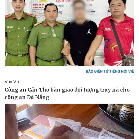
Lịch thi đấu bóng đá
Xe máy
Thế giới thể thao
Tư vấn
eSports
Hậu trường