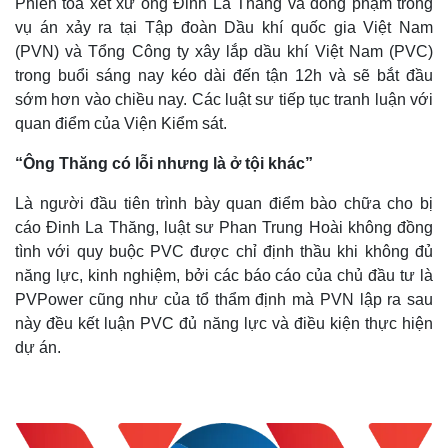
Phiên toà xét xử ông Đinh La Thăng và đồng phạm trong
vụ án xảy ra tại Tập đoàn Dầu khí quốc gia Việt Nam
(PVN) và Tổng Công ty xây lắp dầu khí Việt Nam (PVC)
trong buổi sáng nay kéo dài đến tận 12h và sẽ bắt đầu
sớm hơn vào chiều nay. Các luật sư tiếp tục tranh luận với
quan điểm của Viện Kiểm sát.
“Ông Thăng có lỗi nhưng là ở tội khác”
Là người đầu tiên trình bày quan điểm bào chữa cho bị
cáo Đinh La Thăng, luật sư Phan Trung Hoài không đồng
tình với quy buộc PVC được chỉ định thầu khi không đủ
năng lực, kinh nghiệm, bởi các báo cáo của chủ đầu tư là
PVPower cũng như của tổ thẩm định mà PVN lập ra sau
này đều kết luận PVC đủ năng lực và điều kiện thực hiện
dự án.