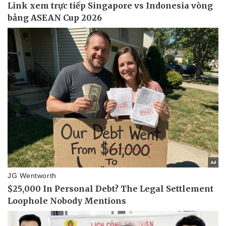
Thể thao
Ô tô - Xe máy
Bóng đá
Ô tô