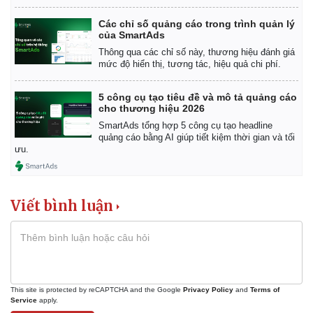
Các chỉ số quảng cáo trong trình quản lý
Pháp luật
Quân sự - Quốc phòng
của SmartAds
Vụ án
Vũ khí
Thông qua các chỉ số này, thương hiệu đánh giá
mức độ hiển thị, tương tác, hiệu quả chi phí.
Tin nóng
Việt Nam
Tư vấn luật
Phân tích
5 công cụ tạo tiêu đề và mô tả quảng cáo
cho thương hiệu 2026
SmartAds tổng hợp 5 công cụ tạo headline
quảng cáo bằng AI giúp tiết kiệm thời gian và tối
ưu.
Viết bình luận
This site is protected by reCAPTCHA and the Google
Privacy Policy
and
Terms of
Service
apply.