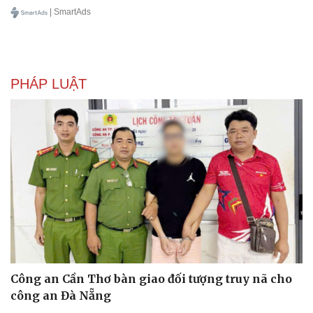
| SmartAds
PHÁP LUẬT
Văn hóa
Giải trí
Sân khấu - Điện ảnh
Nghệ sĩ
Văn học
Thời trang
Âm nhạc
Sao Việt
Di sản
Công an Cần Thơ bàn giao đối tượng truy nã cho
công an Đà Nẵng