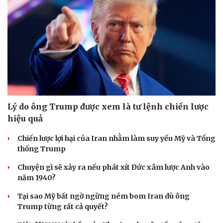
Lý do ông Trump được xem là tư lệnh chiến lược
hiệu quả
Du lịch
Podcast
Tư vấn
Câu chuyện thời sự
Chiến lược lợi hại của Iran nhằm làm suy yếu Mỹ và Tổng
Săn Tour
Đọc truyện đêm khuya
thống Trump
check-in
Cửa sổ tình yêu
Kể chuyện cho bé
Chuyện gì sẽ xảy ra nếu phát xít Đức xâm lược Anh vào
Hạt giống tâm hồn
năm 1940?
Tại sao Mỹ bất ngờ ngừng ném bom Iran dù ông
Trump từng rất cả quyết?