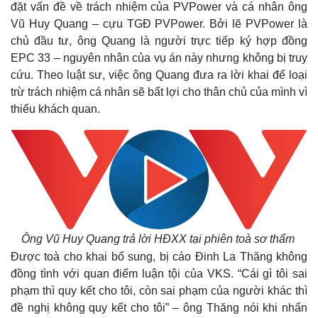
đặt vấn đề về trách nhiệm của PVPower và cá nhân ông
Vũ Huy Quang – cựu TGĐ PVPower. Bởi lẽ PVPower là
chủ đầu tư, ông Quang là người trực tiếp ký hợp đồng
EPC 33 – nguyên nhân của vụ án này nhưng không bị truy
cứu. Theo luật sư, việc ông Quang đưa ra lời khai để loại
trừ trách nhiệm cá nhân sẽ bất lợi cho thân chủ của mình vì
thiếu khách quan.
Ông Vũ Huy Quang trả lời HĐXX tại phiên toà sơ thẩm
Được toà cho khai bổ sung, bị cáo Đinh La Thăng không
đồng tình với quan điểm luận tội của VKS. “Cái gì tôi sai
phạm thì quy kết cho tôi, còn sai phạm của người khác thì
đề nghị không quy kết cho tôi” – ông Thăng nói khi nhấn