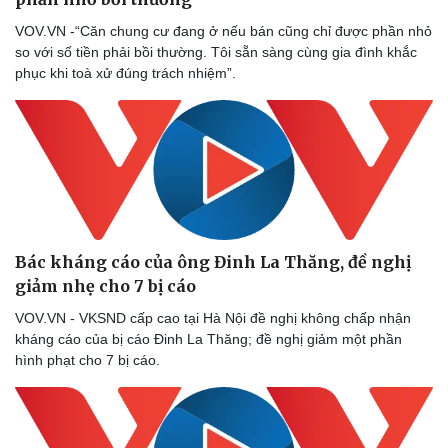
VOV.VN -“Căn chung cư đang ở nếu bán cũng chỉ được phần nhỏ
so với số tiền phải bồi thường. Tôi sẵn sàng cùng gia đình khắc
phục khi toà xử đúng trách nhiệm”.
Bác kháng cáo của ông Đinh La Thăng, đề nghị
giảm nhẹ cho 7 bị cáo
Sức khỏe
Đời sống
Dinh dưỡng - món ngon
Nhà đẹp
VOV.VN - VKSND cấp cao tại Hà Nội đề nghị không chấp nhận
Cây thuốc
Blog
kháng cáo của bị cáo Đinh La Thăng; đề nghị giảm một phần
Sản phụ khoa
Tình yêu - Gia đình
hình phạt cho 7 bị cáo.
Nhi khoa
Nam khoa
Làm đẹp - giảm cân
Phòng mạch online