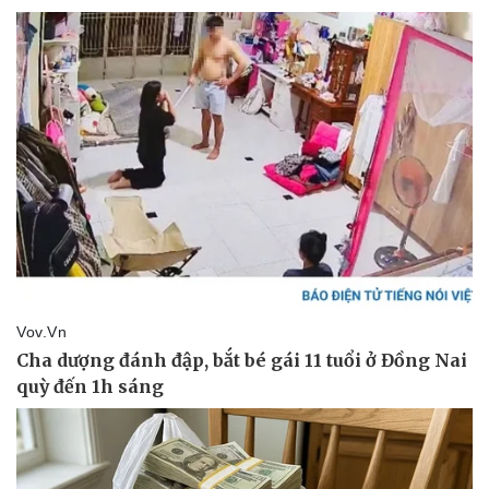
Vụ án
Vũ khí
Tin nóng
Việt Nam
Tư vấn luật
Phân tích