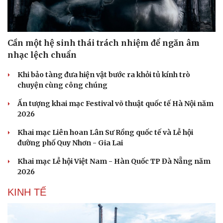
Cần một hệ sinh thái trách nhiệm để ngăn âm
nhạc lệch chuẩn
Khi bảo tàng đưa hiện vật bước ra khỏi tủ kính trò
Sức khỏe
Đời sống
chuyện cùng công chúng
Dinh dưỡng - món ngon
Nhà đẹp
Cây thuốc
Blog
Ấn tượng khai mạc Festival võ thuật quốc tế Hà Nội năm
Sản phụ khoa
Tình yêu - Gia đình
2026
Nhi khoa
Nam khoa
Khai mạc Liên hoan Lân Sư Rồng quốc tế và Lễ hội
Làm đẹp - giảm cân
đường phố Quy Nhơn - Gia Lai
Phòng mạch online
Khai mạc Lễ hội Việt Nam - Hàn Quốc TP Đà Nẵng năm
Ăn sạch sống khỏe
2026
KINH TẾ