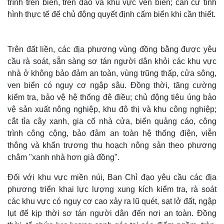
trình trên biển, trên đảo và khu vực ven biển; căn cứ tình
hình thực tế để chủ động quyết định cấm biển khi cần thiết.
Trên đất liền, các địa phương vùng đồng bằng được yêu
cầu rà soát, sẵn sàng sơ tán người dân khỏi các khu vực
nhà ở không bảo đảm an toàn, vùng trũng thấp, cửa sông,
ven biển có nguy cơ ngập sâu. Đồng thời, tăng cường
kiểm tra, bảo vệ hệ thống đê điều; chủ động tiêu úng bảo
vệ sản xuất nông nghiệp, khu đô thị và khu công nghiệp;
cắt tỉa cây xanh, gia cố nhà cửa, biển quảng cáo, công
trình công cộng, bảo đảm an toàn hệ thống điện, viễn
Thế giới
Multimedia
thông và khẩn trương thu hoạch nông sản theo phương
châm "xanh nhà hơn già đồng".
Quan sát
Video
Cuộc sống đó đây
Ảnh
Đối với khu vực miền núi, Ban Chỉ đạo yêu cầu các địa
Hồ sơ
E-Magazine
phương triển khai lực lượng xung kích kiểm tra, rà soát
Infographic
các khu vực có nguy cơ cao xảy ra lũ quét, sạt lở đất, ngập
lụt để kịp thời sơ tán người dân đến nơi an toàn. Đồng