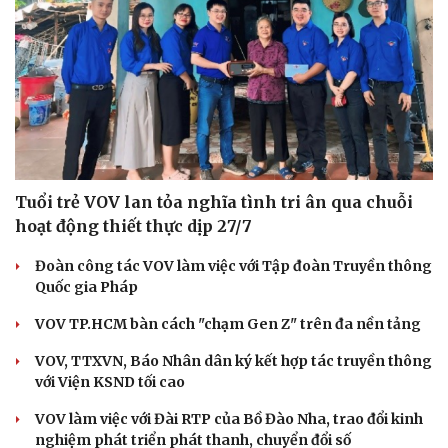
Tuổi trẻ VOV lan tỏa nghĩa tình tri ân qua chuỗi
hoạt động thiết thực dịp 27/7
Đoàn công tác VOV làm việc với Tập đoàn Truyền thông
Quốc gia Pháp
VOV TP.HCM bàn cách "chạm Gen Z" trên đa nền tảng
VOV, TTXVN, Báo Nhân dân ký kết hợp tác truyền thông
với Viện KSND tối cao
VOV làm việc với Đài RTP của Bồ Đào Nha, trao đổi kinh
nghiệm phát triển phát thanh, chuyển đổi số