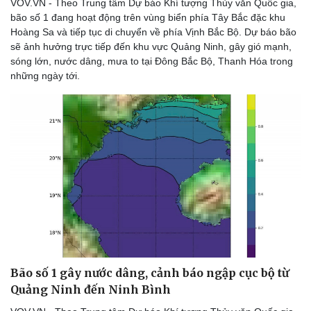
VOV.VN - Theo Trung tâm Dự báo Khí tượng Thủy văn Quốc gia,
bão số 1 đang hoạt động trên vùng biển phía Tây Bắc đặc khu
Hoàng Sa và tiếp tục di chuyển về phía Vịnh Bắc Bộ. Dự báo bão
sẽ ảnh hưởng trực tiếp đến khu vực Quảng Ninh, gây gió mạnh,
sóng lớn, nước dâng, mưa to tại Đông Bắc Bộ, Thanh Hóa trong
những ngày tới.
Bão số 1 gây nước dâng, cảnh báo ngập cục bộ từ
Quảng Ninh đến Ninh Bình