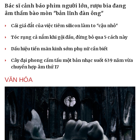
Bác sĩ cảnh báo phim người lớn, rượu bia đang
âm thầm bào mòn "bản lĩnh đàn ông"
Cái giá đắt của việc tiêm silicon làm to "cậu nhỏ"
Tóc rụng cả nắm khi gội đầu, đừng bỏ qua 5 cách này
Dấu hiệu tiền mãn kinh sớm phụ nữ cần biết
Cây đại phong cầm tấu một bản nhạc suốt 639 năm vừa
chuyển hợp âm thứ 17
VĂN HÓA