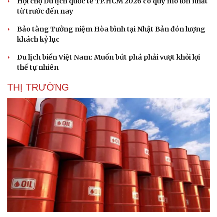
Hội chợ Du lịch quốc tế TP.HCM 2026 có quy mô lớn nhất
từ trước đến nay
Bảo tàng Tưởng niệm Hòa bình tại Nhật Bản đón lượng
khách kỷ lục
Du lịch biển Việt Nam: Muốn bứt phá phải vượt khỏi lợi
thế tự nhiên
THỊ TRƯỜNG
Văn hóa
Giải trí
Sân khấu - Điện ảnh
Nghệ sĩ
Văn học
Thời trang
Âm nhạc
Sao Việt
Di sản