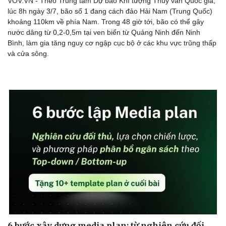
VOV.VN - Theo Trung tâm Dự báo Khí tượng Thủy văn Quốc gia,
lúc 8h ngày 3/7, bão số 1 đang cách đảo Hải Nam (Trung Quốc)
khoảng 110km về phía Nam. Trong 48 giờ tới, bão có thể gây
nước dâng từ 0,2-0,5m tại ven biển từ Quảng Ninh đến Ninh
Bình, làm gia tăng nguy cơ ngập cục bộ ở các khu vực trũng thấp
Doanh nghiệp
Công nghệ
và cửa sông.
Thông tin doanh nghiệp
Sành điệu
Doanh nghiệp 24h
Tin Công nghệ
Doanh nhân
Trải nghiệm
Vì cộng đồng
Chuyển đổi số
6 bước xây dựng media plan: từ nghiên cứu đối