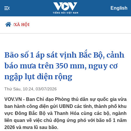
English
XÃ HỘI
/
Bão số 1 áp sát vịnh Bắc Bộ, cảnh
Chính trị
Xã hội
Đảng
Tin 24h
báo mưa trên 350 mm, nguy cơ
Tổ chức nhân sự
Dự báo thời tiết
ngập lụt diện rộng
Quốc hội
Giáo dục
Nhận diện sự thật
Dấu ấn VOV
Việc làm
Thứ Sáu, 10:24, 03/07/2026
Biển đảo
VOV.VN - Ban Chỉ đạo Phòng thủ dân sự quốc gia vừa
ban hành công điện gửi UBND các tỉnh, thành phố khu
vực Đông Bắc Bộ và Thanh Hóa cùng các bộ, ngành
liên quan về việc chủ động ứng phó với bão số 1 năm
2026 và mưa lũ sau bão.