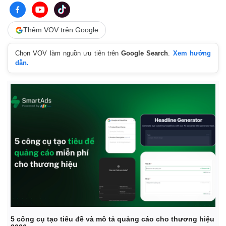
Thêm VOV trên Google
Chọn VOV làm nguồn ưu tiên trên
Google Search
.
Xem hướng
dẫn.
Kinh tế
Thị trường
Bất động sản
Giá vàng
Khởi nghiệp
Tiêu dùng
Tỷ giá
5 công cụ tạo tiêu đề và mô tả quảng cáo cho thương hiệu
Chứng khoán