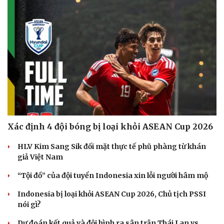
Xác định 4 đội bóng bị loại khỏi ASEAN Cup 2026
HLV Kim Sang Sik đối mặt thực tế phũ phàng từ khán
giả Việt Nam
“Tội đồ” của đội tuyển Indonesia xin lỗi người hâm mộ
Du lịch
Podcast
Tư vấn
Câu chuyện thời sự
Indonesia bị loại khỏi ASEAN Cup 2026, Chủ tịch PSSI
Săn Tour
Đọc truyện đêm khuya
nói gì?
check-in
Cửa sổ tình yêu
Kể chuyện cho bé
Dự đoán kết quả và đội hình ra sân trận Thái Lan vs