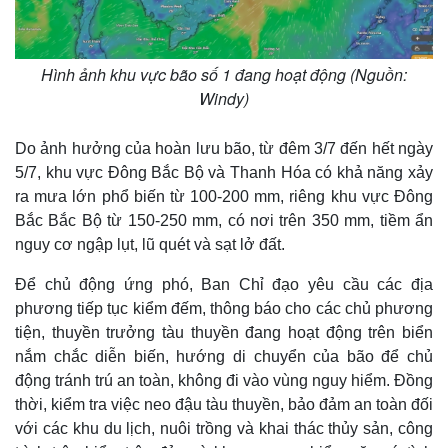
Hình ảnh khu vực bão số 1 đang hoạt động (Nguồn:
Windy)
Do ảnh hưởng của hoàn lưu bão, từ đêm 3/7 đến hết ngày
5/7, khu vực Đông Bắc Bộ và Thanh Hóa có khả năng xảy
ra mưa lớn phổ biến từ 100-200 mm, riêng khu vực Đông
Bắc Bắc Bộ từ 150-250 mm, có nơi trên 350 mm, tiềm ẩn
nguy cơ ngập lụt, lũ quét và sạt lở đất.
Để chủ động ứng phó, Ban Chỉ đạo yêu cầu các địa
phương tiếp tục kiểm đếm, thông báo cho các chủ phương
tiện, thuyền trưởng tàu thuyền đang hoạt động trên biển
nắm chắc diễn biến, hướng di chuyển của bão để chủ
động tránh trú an toàn, không đi vào vùng nguy hiểm. Đồng
thời, kiểm tra việc neo đậu tàu thuyền, bảo đảm an toàn đối
với các khu du lịch, nuôi trồng và khai thác thủy sản, công