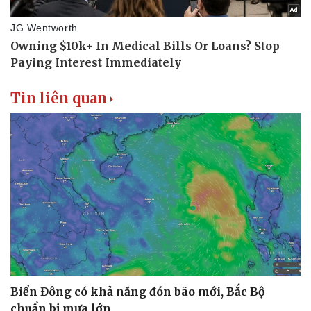
Thể thao
Ô tô - Xe máy
Bóng đá
Ô tô
Lịch thi đấu bóng đá
Xe máy
Thế giới thể thao
Tư vấn
eSports
Hậu trường
Tin liên quan
Biển Đông có khả năng đón bão mới, Bắc Bộ
chuẩn bị mưa lớn