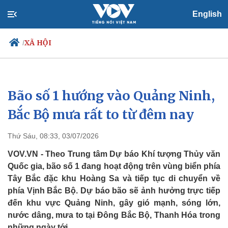
English
XÃ HỘI
/
Bão số 1 hướng vào Quảng Ninh,
Chính trị
Xã hội
Đảng
Tin 24h
Bắc Bộ mưa rất to từ đêm nay
Tổ chức nhân sự
Dự báo thời tiết
Quốc hội
Giáo dục
Thứ Sáu, 08:33, 03/07/2026
Nhận diện sự thật
Dấu ấn VOV
Việc làm
VOV.VN - Theo Trung tâm Dự báo Khí tượng Thủy văn
Biển đảo
Quốc gia, bão số 1 đang hoạt động trên vùng biển phía
Tây Bắc đặc khu Hoàng Sa và tiếp tục di chuyển về
phía Vịnh Bắc Bộ. Dự báo bão sẽ ảnh hưởng trực tiếp
đến khu vực Quảng Ninh, gây gió mạnh, sóng lớn,
nước dâng, mưa to tại Đông Bắc Bộ, Thanh Hóa trong
những ngày tới.