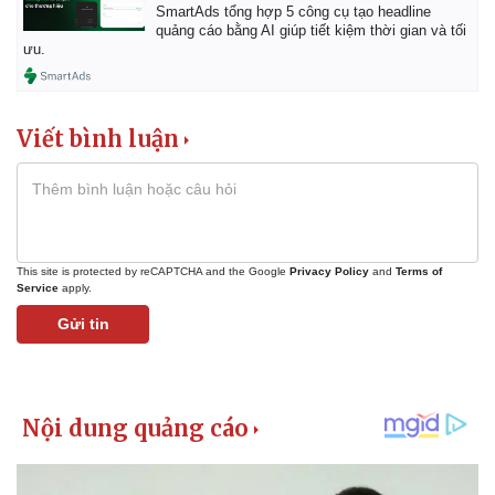
Vụ án
Vũ khí
SmartAds tổng hợp 5 công cụ tạo headline
Tin nóng
Việt Nam
quảng cáo bằng AI giúp tiết kiệm thời gian và tối
ưu.
Tư vấn luật
Phân tích
Viết bình luận
This site is protected by reCAPTCHA and the Google
Privacy Policy
and
Terms of
Service
apply.
Gửi tin