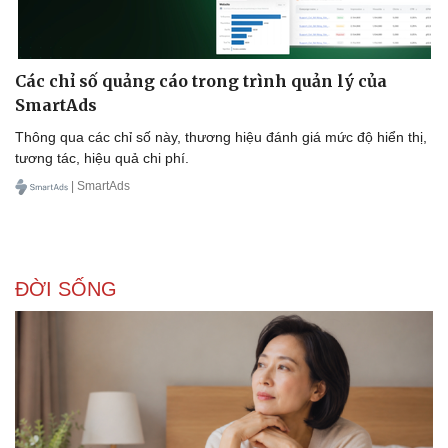
Các chỉ số quảng cáo trong trình quản lý của
SmartAds
Thông qua các chỉ số này, thương hiệu đánh giá mức độ hiển thị,
Sức khỏe
Đời sống
tương tác, hiệu quả chi phí.
Dinh dưỡng - món ngon
Nhà đẹp
| SmartAds
Cây thuốc
Blog
Sản phụ khoa
Tình yêu - Gia đình
Nhi khoa
Nam khoa
Làm đẹp - giảm cân
ĐỜI SỐNG
Phòng mạch online
Ăn sạch sống khỏe