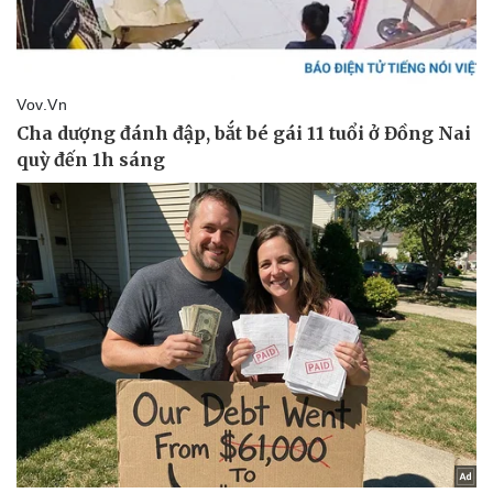
Thể thao
Ô tô - Xe máy
Bóng đá
Ô tô
Lịch thi đấu bóng đá
Xe máy
Thế giới thể thao
Tư vấn
eSports
Hậu trường