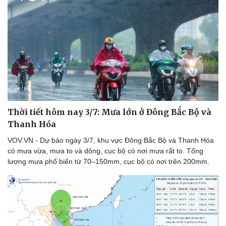
Doanh nghiệp
Công nghệ
Thông tin doanh nghiệp
Sành điệu
Doanh nghiệp 24h
Tin Công nghệ
Doanh nhân
Trải nghiệm
Vì cộng đồng
Chuyển đổi số
Thời tiết hôm nay 3/7: Mưa lớn ở Đông Bắc Bộ và
Thanh Hóa
VOV.VN - Dự báo ngày 3/7, khu vực Đông Bắc Bộ và Thanh Hóa
có mưa vừa, mưa to và dông, cục bộ có nơi mưa rất to. Tổng
lượng mưa phổ biến từ 70–150mm, cục bộ có nơi trên 200mm.