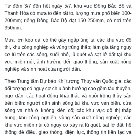
Từ đêm 3/7 đến hết ngày 5/7, khu vực Đông Bắc Bộ và
Thanh Hóa có mưa to đến rất to, lượng mưa phổ biến 100-
200mm; riêng Đông Bắc Bộ đạt 150-250mm, có nơi trên
350mm.
Mưa lớn kéo dài có thể gây ngập úng tại các khu vực đô
thị, khu công nghiệp và vùng trũng thấp; làm gia tăng nguy
cơ lũ trên các sông, suối nhỏ, lũ quét và sạt lở đất tại khu
vực miền núi; ảnh hưởng đến giao thông, sản xuất nông
nghiệp và sinh hoạt của người dân.
Theo Trung tâm Dự báo Khí tượng Thủy văn Quốc gia, các
đối tượng có nguy cơ chịu ảnh hưởng cao gồm tàu thuyền,
ngư dân, các hoạt động khai thác và nuôi trồng thủy sản
trên biển; người dân sinh sống tại khu vực ven biển, cửa
Kinh tế
Thị trường
sông và nhà ở không kiên cố; các khu vực đô thị thấp
Bất động sản
Giá vàng
trũng, khu công nghiệp, vùng sản xuất nông nghiệp; các
Khởi nghiệp
Tiêu dùng
khu vực miền núi có nguy cơ xảy ra lũ quét, sạt lở đất; hệ
Tỷ giá
thống đê điều, giao thông, điện lực, thông tin liên lạc và
Chứng khoán