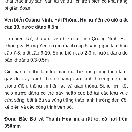
khai thác thủy sản, vận tải và du lịch trên biển có khả năng
bị gián đoạn.
Ven biển Quảng Ninh, Hải Phòng, Hưng Yên có gió giật
cấp 10, nước dâng 0,5m
Từ chiều 4/7, khu vực ven biển các tỉnh Quảng Ninh, Hải
Phòng và Hưng Yên có gió mạnh cấp 6, vùng gần tâm bão
cấp 7-8, giật cấp 9-10. Sóng biển cao 2-3m, nước dâng do
bão khoảng 0,3-0,5m.
Gió mạnh có thể làm tốc mái nhà, hư hỏng công trình tạm,
gãy đổ cây xanh, biển quảng cáo; ảnh hưởng đến hệ
thống điện, thông tin liên lạc và giao thông. Sóng lớn kết
hợp nước dâng có thể gây ngập cục bộ tại các khu vực
cửa sông, bãi triều và vùng trũng thấp; ảnh hưởng đến đê,
kè biển và các công trình ven bờ.
Đông Bắc Bộ và Thanh Hóa mưa rất to, có nơi trên
350mm