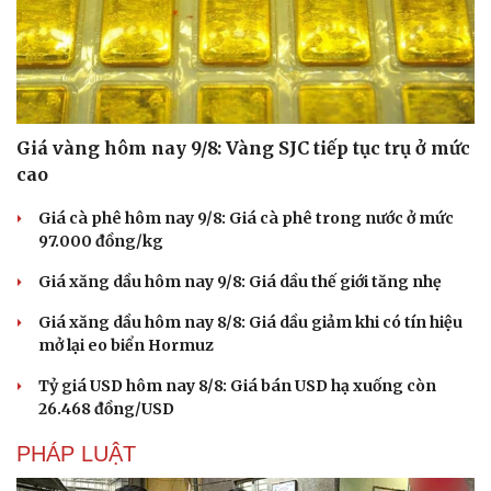
Giá vàng hôm nay 9/8: Vàng SJC tiếp tục trụ ở mức
cao
Giá cà phê hôm nay 9/8: Giá cà phê trong nước ở mức
97.000 đồng/kg
Giá xăng dầu hôm nay 9/8: Giá dầu thế giới tăng nhẹ
Giá xăng dầu hôm nay 8/8: Giá dầu giảm khi có tín hiệu
mở lại eo biển Hormuz
Tỷ giá USD hôm nay 8/8: Giá bán USD hạ xuống còn
Du lịch
Podcast
26.468 đồng/USD
Tư vấn
Câu chuyện thời sự
Săn Tour
Đọc truyện đêm khuya
PHÁP LUẬT
check-in
Cửa sổ tình yêu
Kể chuyện cho bé