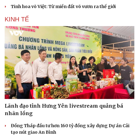
Tinh hoa võ Việt: Từ miền đất võ vươn ra thế giới
KINH TẾ
Văn hóa
Giải trí
Sân khấu - Điện ảnh
Nghệ sĩ
Lãnh đạo tỉnh Hưng Yên livestream quảng bá
Văn học
Thời trang
nhãn lồng
Âm nhạc
Sao Việt
Di sản
Đồng Tháp đầu tư hơn 160 tỷ đồng xây dựng Dự án Cải
tạo nút giao An Bình