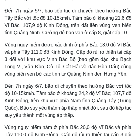
Đến 7h ngày 5/7, bão tiếp tục di chuyển theo hướng Bắc
Tây Bắc với tốc độ 10-15km/h. Tâm bão ở khoảng 21,6 độ
Vĩ Bắc; 107,9 độ Kinh Đông, trên đất liền vùng ven biển
tỉnh Quảng Ninh. Cường độ bão vẫn ở cấp 8, giật cấp 10.
Vùng nguy hiểm được xác định ở phía Bắc 18,0 độ Vĩ Bắc
và phía Tây 111,0 độ Kinh Đông. Cấp độ rủi ro thiên tai cấp
3 đối với khu vực Vịnh Bắc Bộ (bao gồm đặc khu Bạch
Long Vĩ, Vân Đồn, Cô Tô, Cát Hải và đảo Hòn Dấu) cùng
vùng biển ven bờ các tỉnh từ Quảng Ninh đến Hưng Yên.
Đến 7h ngày 6/7, bão di chuyển theo hướng Bắc với tốc
Thế giới
Multimedia
độ 10-15km/h. Tâm bão ở khoảng 24,2 độ Vĩ Bắc; 107,7 độ
Quan sát
Video
Kinh Đông, trên khu vực phía Nam tỉnh Quảng Tây (Trung
Cuộc sống đó đây
Ảnh
Quốc). Bão suy yếu thành áp thấp nhiệt đới, sau đó tiếp tục
Hồ sơ
E-Magazine
Infographic
suy yếu thành một vùng áp thấp.
Vùng nguy hiểm nằm ở phía Bắc 20,0 độ Vĩ Bắc và phía
Tây 110,0 độ Kinh Đông. Cấp độ rủi ro thiên tai cấp 3 đối