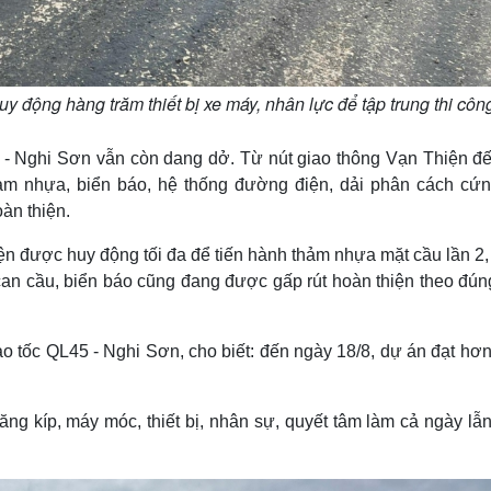
y động hàng trăm thiết bị xe máy, nhân lực để tập trung thi côn
 - Nghi Sơn vẫn còn dang dở. Từ nút giao thông Vạn Thiện đế
m nhựa, biển báo, hệ thống đường điện, dải phân cách cứn
àn thiện.
n được huy động tối đa để tiến hành thảm nhựa mặt cầu lần 2,
n can cầu, biển báo cũng đang được gấp rút hoàn thiện theo đún
tốc QL45 - Nghi Sơn, cho biết: đến ngày 18/8, dự án đạt hơ
tăng kíp, máy móc, thiết bị, nhân sự, quyết tâm làm cả ngày l