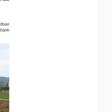
Doanh nghiệp 24h
Tin Công nghệ
Doanh nhân
Trải nghiệm
ì cộng đồng
Chuyển đổi số
 đoạn
u lịch
Podcast
thành
Tư vấn
Câu chuyện thời sự
Săn Tour
Đọc truyện đêm khuya
heck-in
Cửa sổ tình yêu
Kể chuyện cho bé
Hạt giống tâm hồn