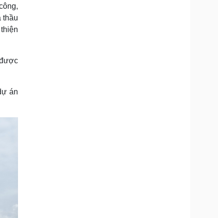
công,
à thầu
thiện
 được
dự án