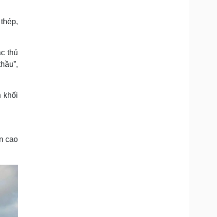
thép,
c thủ
hầu”,
 khối
n cao