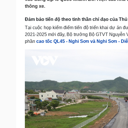
Tin nóng
Việt Nam
thông xe.
Tư vấn luật
Phân tích
Đảm bảo tiến độ theo tinh thần chỉ đạo của Th
Tại cuộc họp kiểm điểm tiến độ triển khai dự án 
Sức khỏe
Đời sống
2021-2025 mới đây, Bộ trưởng Bộ GTVT Nguyễn Vă
Dinh dưỡng - món ngon
Nhà đẹp
phần
cao tốc QL45 - Nghi Sơn và Nghi Sơn - D
Cây thuốc
Blog
Sản phụ khoa
Tình yêu - Gia đình
Nhi khoa
Nam khoa
Làm đẹp - giảm cân
Phòng mạch online
Ăn sạch sống khỏe
Cải chính