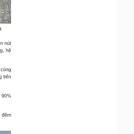
g.
n nút
g, hệ
 cùng
g tiến
n 90%
ẫn đêm