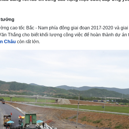
Lịch thi đấu bóng đá
Xe máy
Thế giới thể thao
Tư vấn
eSports
V
ủ tướng
Hậu trường
đường cao tốc Bắc - Nam phía đông giai đoạn 2017-2020 và giai
Văn hóa
Giải trí
D
n Thắng cho biết khối lượng công việc để hoàn thành dự án 
Sân khấu - Điện ảnh
Nghệ sĩ
iễn Châu
còn rất lớn.
Văn học
Thời trang
Âm nhạc
Sao Việt
c
Di sản