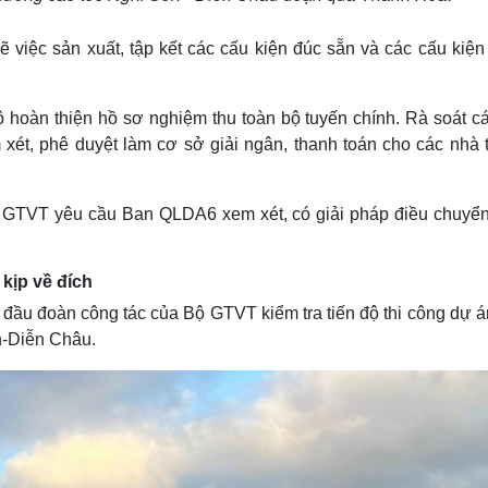
việc sản xuất, tập kết các cấu kiện đúc sẵn và các cấu kiện 
 hoàn thiện hồ sơ nghiệm thu toàn bộ tuyến chính. Rà soát cá
xét, phê duyệt làm cơ sở giải ngân, thanh toán cho các nhà t
ộ GTVT yêu cầu Ban QLDA6 xem xét, có giải pháp điều chuyển
kịp về đích
ầu đoàn công tác của Bộ GTVT kiểm tra tiến độ thi công dự á
n-Diễn Châu.