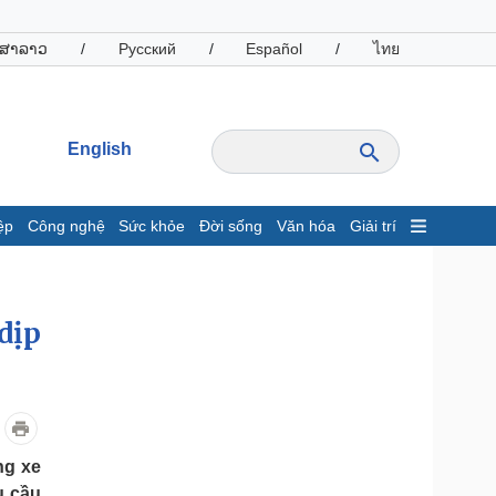
ສາລາວ
/
Русский
/
Español
/
ไทย
English
ệp
Công nghệ
Sức khỏe
Đời sống
Văn hóa
Giải trí
inh tế
Thị trường
ất động sản
Giá vàng
dịp
hởi nghiệp
Tiêu dùng
Tỷ giá
Chứng khoán
Giá cà phê
oanh nghiệp
Công nghệ
ng xe
hông tin doanh nghiệp
Sành điệu
u cầu