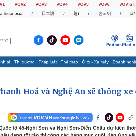
V1
VOV2
VOV3
VOV4
VOV5
VOV6
VOV GT
a Indonesia
/
日本語
/
ខ្មែរ
/
한국어
/
ພາ
27°C
Podcast
Radio
inh tế
Thị trường
Pháp luật
Thể thao
Ô tô - Xe máy
Doanh nghi
Thế giới
Multimedia
K
Quan sát
Video
B
hanh Hoá và Nghệ An sẽ thông xe 
Cuộc sống đó đây
Ảnh
K
Hồ sơ
E-Magazine
Infographic
Thể thao
Ô tô - Xe máy
D
 Quốc lộ 45-Nghi Sơn và Nghi Sơn-Diễn Châu dự kiến thô
Bóng đá
Ô tô
T
thầu đang rốt ráo thi công các hạng mục cuối, đáp ứng yê