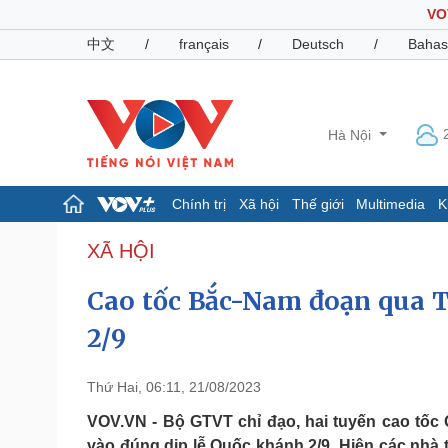
VO
中文
/
français
/
Deutsch
/
Bahas
Hà Nội
Chính trị
Xã hội
Thế giới
Multimedia
K
Chính trị
Xã hội
XÃ HỘI
Đảng
Tin 24h
Cao tốc Bắc-Nam đoạn qua T
Tổ chức nhân sự
Dự báo thời tiết
Quốc hội
Giáo dục
2/9
Nhận diện sự thật
Dấu ấn VOV
Việc làm
Biển đảo
Thứ Hai, 06:11, 21/08/2023
Pháp luật
Quân sự - Quốc phòng
VOV.VN - Bộ GTVT chỉ đạo, hai tuyến cao tốc
Vụ án
Vũ khí
vào đúng dịp lễ Quốc khánh 2/9. Hiện các nhà 