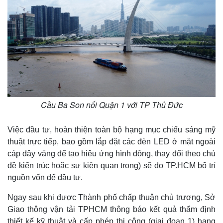
Cầu Ba Son nối Quận 1 với TP Thủ Đức
Việc đầu tư, hoàn thiện toàn bộ hạng mục chiếu sáng mỹ
thuật trực tiếp, bao gồm lắp đặt các đèn LED ở mặt ngoài
cáp dây văng để tạo hiệu ứng hình động, thay đổi theo chủ
đề kiến trúc hoặc sự kiện quan trọng) sẽ do TP.HCM bố trí
nguồn vốn để đầu tư.
Ngay sau khi được Thành phố chấp thuận chủ trương, Sở
Thế giới
Multimedia
Giao thông vận tải TPHCM thông báo kết quả thẩm định
Quan sát
Video
thiết kế kỹ thuật và cấp phép thi công (giai đoạn 1) hạng
Cuộc sống đó đây
Ảnh