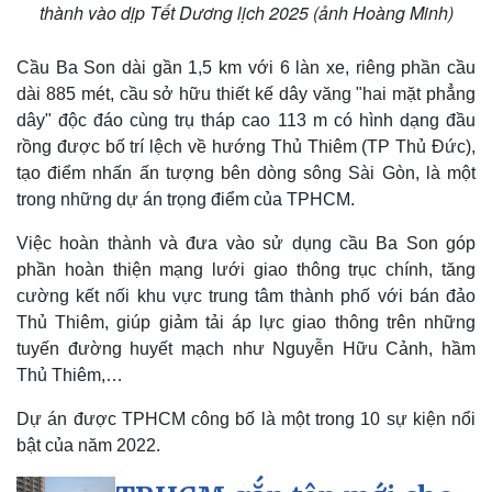
thành vào dịp Tết Dương lịch 2025 (ảnh Hoàng Minh)
Cầu Ba Son dài gần 1,5 km với 6 làn xe, riêng phần cầu
dài 885 mét, cầu sở hữu thiết kế dây văng "hai mặt phẳng
dây" độc đáo cùng trụ tháp cao 113 m có hình dạng đầu
Kinh tế
Thị trường
rồng được bố trí lệch về hướng Thủ Thiêm (TP Thủ Đức),
Bất động sản
Giá vàng
tạo điểm nhấn ấn tượng bên dòng sông Sài Gòn, là một
Khởi nghiệp
Tiêu dùng
trong những dự án trọng điểm của TPHCM.
Tỷ giá
Chứng khoán
Việc hoàn thành và đưa vào sử dụng cầu Ba Son góp
Giá cà phê
phần hoàn thiện mạng lưới giao thông trục chính, tăng
cường kết nối khu vực trung tâm thành phố với bán đảo
Thủ Thiêm, giúp giảm tải áp lực giao thông trên những
tuyến đường huyết mạch như Nguyễn Hữu Cảnh, hầm
Thủ Thiêm,…
Dự án được TPHCM công bố là một trong 10 sự kiện nổi
bật của năm 2022.