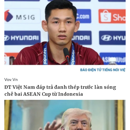
Sức khỏe
Đời sống
Dinh dưỡng - món ngon
Nhà đẹp
Cây thuốc
Blog
Sản phụ khoa
Tình yêu - Gia đình