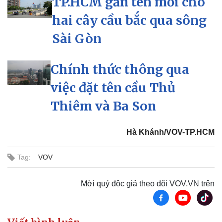
TP.HCM gắn tên mới cho
hai cây cầu bắc qua sông
Sài Gòn
Chính thức thông qua
việc đặt tên cầu Thủ
Thiêm và Ba Son
Hà Khánh/VOV-TP.HCM
Pháp luật
Quân sự - Quốc phòng
Tag:
VOV
Vụ án
Vũ khí
Tin nóng
Việt Nam
Mời quý độc giả theo dõi VOV.VN trên
Tư vấn luật
Phân tích