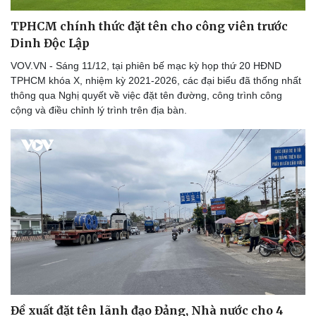
TPHCM chính thức đặt tên cho công viên trước
Dinh Độc Lập
VOV.VN - Sáng 11/12, tại phiên bế mạc kỳ họp thứ 20 HĐND
TPHCM khóa X, nhiệm kỳ 2021-2026, các đại biểu đã thống nhất
thông qua Nghị quyết về việc đặt tên đường, công trình công
cộng và điều chỉnh lý trình trên địa bàn.
Du lịch
Podcast
Tư vấn
Câu chuyện thời sự
Săn Tour
Đọc truyện đêm khuya
check-in
Cửa sổ tình yêu
Kể chuyện cho bé
Đề xuất đặt tên lãnh đạo Đảng, Nhà nước cho 4