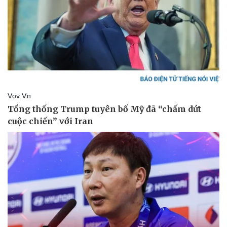
Nhi khoa
Nam khoa
Làm đẹp - giảm cân
Phòng mạch online
Ăn sạch sống khỏe