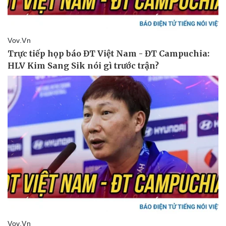
Thể thao
Ô tô - Xe máy
Bóng đá
Ô tô
Lịch thi đấu bóng đá
Xe máy
Thế giới thể thao
Tư vấn
eSports
Hậu trường