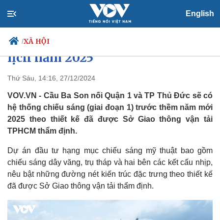
English
Cầu Ba Son sẽ có hệ thống chiếu
sáng nghệ thuật dịp Tết Dương
XÃ HỘI
/
lịch năm 2025
Thứ Sáu, 14:16, 27/12/2024
Chính trị
Xã hội
VOV.VN - Cầu Ba Son nối Quận 1 và TP Thủ Đức sẽ có
Đảng
Tin 24h
hệ thống chiếu sáng (giai đoạn 1) trước thềm năm mới
Tổ chức nhân sự
Dự báo thời tiết
2025 theo thiết kế đã được Sở Giao thông vận tải
Quốc hội
Giáo dục
TPHCM thẩm định.
Nhận diện sự thật
Dấu ấn VOV
Việc làm
Dự án đầu tư hạng mục chiếu sáng mỹ thuật bao gồm
Biển đảo
chiếu sáng dây văng, trụ tháp và hai bên các kết cấu nhịp,
nêu bật những đường nét kiến trúc đặc trưng theo thiết kế
đã được Sở Giao thông vận tải thẩm định.