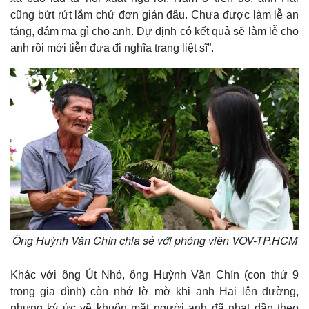
cũng bứt rứt lắm chứ đơn giản đâu. Chưa được làm lễ an
táng, đám ma gì cho anh. Dự định có kết quả sẽ làm lễ cho
anh rồi mới tiễn đưa đi nghĩa trang liệt sĩ”.
Ông Huỳnh Văn Chín chia sẻ với phóng viên VOV-TP.HCM
Khác với ông Út Nhỏ, ông Huỳnh Văn Chín (con thứ 9
trong gia đình) còn nhớ lờ mờ khi anh Hai lên đường,
nhưng ký ức về khuôn mặt người anh đã nhạt dần theo