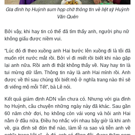
Gia đình họ Huỳnh sum họp chờ thông tin về liệt sỹ Huỳnh
Văn Quên
Bởi vậy, khi hay tin có thể đã tìm thấy anh, người phụ nữ
không giấu được niềm vui.
“Lúc đó đi theo xuồng anh Hai bước lên xuồng đi là tôi đã
muốn rớt nước mắt rồi. Bởi vì đi miết rồi biết khi nào gặp
lại anh nữa. Rồi anh đi thật không thấy về. Nay hay tin là
tui mừng dữ lắm. Thông tin này là anh Hai mình rồi. Anh
được về thì sau chúng tôi biết mộ ở nghĩa trang nào thì sẽ
đi viếng mộ mỗi Tết”, bà Lê nói.
Kết quả giám định ADN vẫn chưa có. Nhưng với gia đình
họ Huỳnh, câu chuyện những ngày này đã khác. Sau gần
60 năm chờ đợi, họ không còn vái vọng và hỏi anh Hai
nằm ở đâu nữa. Điều họ nhắc với nhau bây giờ là khi anh
về, gia đình sẽ đón thế nào, làm lễ ra sao và tiễn anh về
Pháp luật
Quân sự - Quốc phòng