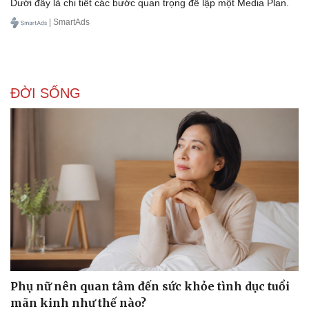
Dưới đây là chi tiết các bước quan trọng để lập một Media Plan.
| SmartAds
ĐỜI SỐNG
Văn hóa
Giải trí
Sân khấu - Điện ảnh
Nghệ sĩ
Văn học
Thời trang
Âm nhạc
Sao Việt
Di sản
Phụ nữ nên quan tâm đến sức khỏe tình dục tuổi
mãn kinh như thế nào?