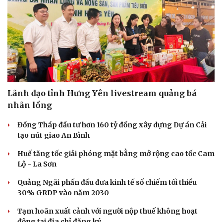
Lãnh đạo tỉnh Hưng Yên livestream quảng bá
nhãn lồng
Đồng Tháp đầu tư hơn 160 tỷ đồng xây dựng Dự án Cải
tạo nút giao An Bình
Huế tăng tốc giải phóng mặt bằng mở rộng cao tốc Cam
Lộ - La Sơn
Du lịch
Podcast
Quảng Ngãi phấn đấu đưa kinh tế số chiếm tối thiểu
Tư vấn
Câu chuyện thời sự
30% GRDP vào năm 2030
Săn Tour
Đọc truyện đêm khuya
check-in
Cửa sổ tình yêu
Tạm hoãn xuất cảnh với người nộp thuế không hoạt
Kể chuyện cho bé
động tại địa chỉ đăng ký