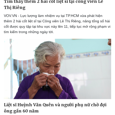
Tìm thấy thêm 2 hài cốt liệt sĩ tại công viên Lê
Thị Riêng
VOV.VN - Lực lượng làm nhiệm vụ tại TP.HCM vừa phát hiện
thêm 2 hài cốt liệt sĩ tại Công viên Lê Thị Riêng, nâng tổng số hài
cốt được quy tập tại khu vực này lên 11, tiếp tục mở rộng phạm vi
tìm kiếm trong những ngày tới.
Sức khỏe
Đời sống
Dinh dưỡng - món ngon
Nhà đẹp
Cây thuốc
Blog
Sản phụ khoa
Tình yêu - Gia đình
Nhi khoa
Nam khoa
Làm đẹp - giảm cân
Phòng mạch online
Ăn sạch sống khỏe
Liệt sĩ Huỳnh Văn Quên và người phụ nữ chờ đợi
ông gần 60 năm