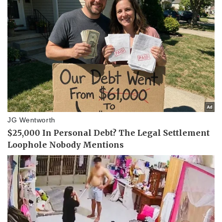
Doanh nghiệp
Công nghệ
Thông tin doanh nghiệp
Sành điệu
Doanh nghiệp 24h
Tin Công nghệ
Doanh nhân
Trải nghiệm
Vì cộng đồng
Chuyển đổi số