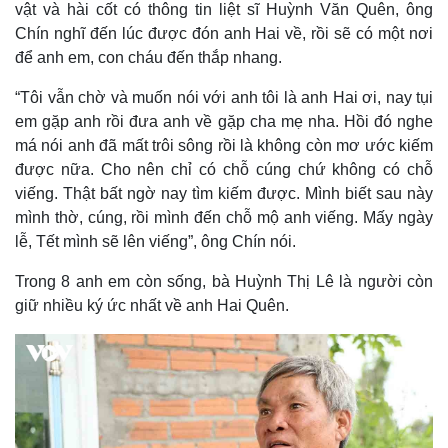
vật và hài cốt có thông tin liệt sĩ Huỳnh Văn Quên, ông
Chín nghĩ đến lúc được đón anh Hai về, rồi sẽ có một nơi
để anh em, con cháu đến thắp nhang.
“Tôi vẫn chờ và muốn nói với anh tôi là anh Hai ơi, nay tụi
em gặp anh rồi đưa anh về gặp cha mẹ nha. Hồi đó nghe
má nói anh đã mất trôi sông rồi là không còn mơ ước kiếm
được nữa. Cho nên chỉ có chỗ cúng chứ không có chỗ
viếng. Thật bất ngờ nay tìm kiếm được. Mình biết sau này
mình thờ, cúng, rồi mình đến chỗ mộ anh viếng. Mấy ngày
lễ, Tết mình sẽ lên viếng”, ông Chín nói.
Trong 8 anh em còn sống, bà Huỳnh Thị Lê là người còn
giữ nhiều ký ức nhất về anh Hai Quên.
Kinh tế
Thị trường
Bất động sản
Giá vàng
Khởi nghiệp
Tiêu dùng
Tỷ giá
Chứng khoán