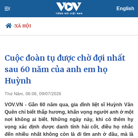
English
XÃ HỘI
/
Cuộc đoàn tụ được chờ đợi nhất
Chính trị
Xã hội
Đảng
Tin 24h
sau 60 năm của anh em họ
Tổ chức nhân sự
Dự báo thời tiết
Huỳnh
Quốc hội
Giáo dục
Nhận diện sự thật
Dấu ấn VOV
Việc làm
Thứ Năm, 06:06, 09/07/2026
Biển đảo
VOV.VN - Gần 60 năm qua, gia đình liệt sĩ Huỳnh Văn
Quên chỉ biết thắp hương, khấn vọng người anh ở một
nơi không ai biết. Những ngày này, khi có thêm hy
vọng xác định được danh tính hài cốt, điều họ nhắc
đến nhiều nhất không còn là đi tìm anh ở đâu, mà là