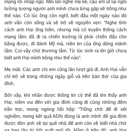
mạng rồi nhập ngũ. Mỗi lần nghe mẹ kể, cậu em út lại ngồi
tưởng tượng người anh mình chưa từng gặp sẽ trông như
thế nào. Có lúc ông còn nghĩ, biết đâu một ngày nào đó
anh vẫn còn sống và sẽ trở về nguyên vẹn: “Nghe tính
cách anh Hai ổng hiền, nhưng mà có truyền thống cách
mạng lắm, đã đi ra chiến trường là phải chiến đấu cho
bằng được, đi đánh Mỹ mà, niền tin của ổng dũng mãnh
lắm. Coi vậy chứ thương lắm. Từ lúc sinh ra tới giờ chưa
biết anh Hai mình trông như thế nào”.
Mẹ mất. Các anh chị em cũng lần lượt già đi. Anh Hai vẫn
chỉ trở về trong những ngày giỗ và trên bàn thờ của gia
đình.
Thế giới
Multimedia
Quan sát
Video
Bởi vậy, khi nhận được thông tin có thể đã tìm thấy anh
Cuộc sống đó đây
Ảnh
Hai, niềm vui đến với gia đình cũng đi cùng những đêm
Hồ sơ
E-Magazine
trằn trọc, mong ngóng hồi hộp: “Trông chờ để đi xét
Infographic
nghiệm, mong kết quả ADN đúng là anh mình để gia đình
được đón anh về tại quê nhà để anh còn về biết nhà chứ
xa bao lâu từ hồi xuất ngũ rồi. Nằm ở trên đó, anh Hai