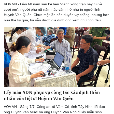
VOV.VN - Gần 60 năm sau lời hẹn “đánh xong trận này tui về
cưới em”, người phụ nữ năm nào vẫn nhớ như in người lính
Huỳnh Văn Quên. Chưa một lần nên duyên vợ chồng, nhưng hơn
nửa thế kỷ qua, bà vẫn được gia đình ông xem như con dâu.
Lấy mẫu ADN phục vụ công tác xác định thân
nhân của liệt sĩ Huỳnh Văn Quên
VOV.VN - Sáng 7/7, Công an xã Vàm Cỏ, tỉnh Tây Ninh đã đưa
ông Huỳnh Văn Mười và ông Huỳnh Văn Nhỏ đi lấy mẫu sinh