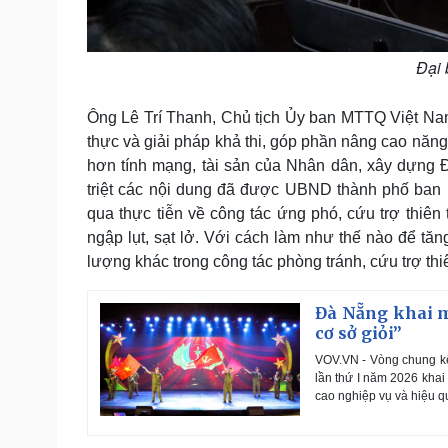
Đại 
Ông Lê Trí Thanh, Chủ tịch Ủy ban MTTQ Việt Nam 
thực và giải pháp khả thi, góp phần nâng cao năng
hơn tính mạng, tài sản của Nhân dân, xây dựng Đ
triệt các nội dung đã được UBND thành phố ban 
qua thực tiễn về công tác ứng phó, cứu trợ thiên 
ngập lụt, sạt lở. Với cách làm như thế nào để tă
lượng khác trong công tác phòng tránh, cứu trợ thiê
Đà Nẵng khai mạ
cơ sở giỏi”
VOV.VN - Vòng chung kết
lần thứ I năm 2026 khai
cao nghiệp vụ và hiệu qu