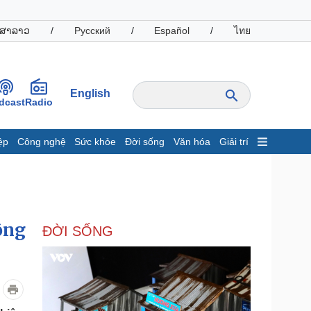
ສາລາວ
/
Русский
/
Español
/
ไทย
English
dcast
Radio
ệp
Công nghệ
Sức khỏe
Đời sống
Văn hóa
Giải trí
inh tế
Thị trường
ất động sản
Giá vàng
hởi nghiệp
Tiêu dùng
Tỷ giá
ộng
ĐỜI SỐNG
Chứng khoán
Giá cà phê
oanh nghiệp
Công nghệ
hông tin doanh nghiệp
Sành điệu