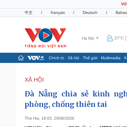
VO
中文
/
français
/
Deutsch
/
Bahas
27°C
Hà Nội
Chính trị
Xã hội
Thế giới
Multimedia
K
Chính trị
Xã hội
Đảng
Tin 24h
XÃ HỘI
Tổ chức nhân sự
Dự báo thời tiết
Quốc hội
Giáo dục
Đà Nẵng chia sẻ kinh ng
Nhận diện sự thật
Dấu ấn VOV
Việc làm
phòng, chống thiên tai
Biển đảo
Pháp luật
Quân sự - Quốc phòng
Thứ Hai, 18:03, 29/06/2026
Vụ án
Vũ khí