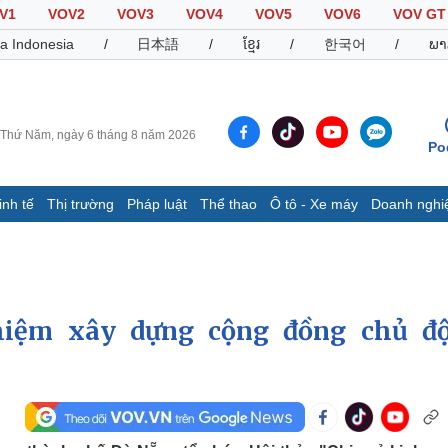
V1
VOV2
VOV3
VOV4
VOV5
VOV6
VOV GT
a Indonesia
/
日本語
/
ខ្មែរ
/
한국어
/
ພາ
Thứ Năm, ngày 6 tháng 8 năm 2026
Po
inh tế
Thị trường
Pháp luật
Thể thao
Ô tô - Xe máy
Doanh nghi
Thế giới
Multimedia
K
Quan sát
Video
B
Cuộc sống đó đây
Ảnh
K
Hồ sơ
E-Magazine
hiệm xây dựng cộng đồng chủ đ
Infographic
Thể thao
Ô tô - Xe máy
D
Bóng đá
Ô tô
T