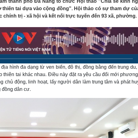
Nam thành phố Đà Nẵng tổ chức Hội thảo "Chia sẻ kinh n
Lịch thi đấu bóng đá
Xe máy
 thiên tai dựa vào cộng đồng". Hội thảo có sự tham dự củ
Thế giới thể thao
Tư vấn
 chính trị - xã hội và kết nối trực tuyến đến 93 xã, phường.
eSports
V
Hậu trường
Văn hóa
Giải trí
D
Sân khấu - Điện ảnh
Nghệ sĩ
Văn học
Thời trang
Âm nhạc
Sao Việt
c
Di sản
địa hình đa dạng từ ven biển, đô thị, đồng bằng đến trung du,
 ro thiên tai khác nhau. Điều này đặt ra yêu cầu đổi mới phươn
g chủ động, linh hoạt, lấy người dân làm trung tâm và phát h
g đồng dân cư.