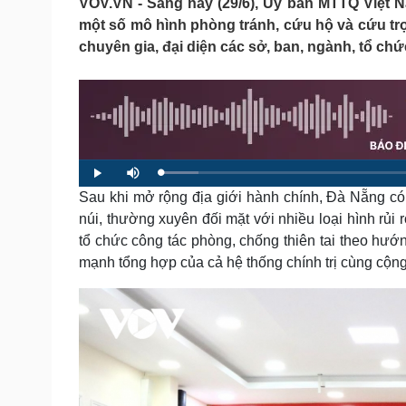
VOV.VN - Sáng nay (29/6), Ủy ban MTTQ Việt 
Tin nóng
Việt Nam
một số mô hình phòng tránh, cứu hộ và cứu trợ
Tư vấn luật
Phân tích
chuyên gia, đại diện các sở, ban, ngành, tổ chức
Sức khỏe
Đời sống
Dinh dưỡng - món ngon
Nhà đẹp
Cây thuốc
Blog
Sản phụ khoa
Tình yêu - Gia đình
L
P
M
Nhi khoa
o
l
u
a
Sau khi mở rộng địa giới hành chính, Đà Nẵng có 
a
t
Nam khoa
d
y
e
e
Làm đẹp - giảm cân
núi, thường xuyên đối mặt với nhiều loại hình rủi
d
:
Phòng mạch online
tổ chức công tác phòng, chống thiên tai theo hướn
5
.
Ăn sạch sống khỏe
9
mạnh tổng hợp của cả hệ thống chính trị cùng cộn
2
%
Cải chính