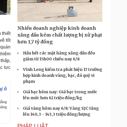
Nhiều doanh nghiệp kinh doanh
thiết
xăng dầu kém chất lượng bị xử phạt
vệ tốt
hơn 1,7 tỷ đồng
 quán
Hầu hết các mặt hàng xăng dầu đều
ghiệm
giảm từ 15h00 chiều nay 6/8
 thấp,
c lực
Vĩnh Long kiểm tra phát hiện 17 trường
hợp kinh doanh vàng, bạc, đá quý vi
phạm
ự ở
Giá bạc hôm nay: Giá bạc trong nước
lên mức hơn 62 triệu đồng/kg
 Nẵng
 nâng
Giá vàng hôm nay 6/8: Vàng SJC tăng
lên 140,3 - 143,3 triệu đồng/lượng
PHÁP LUẬT