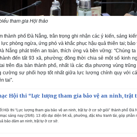
biểu tham gia Hội thảo
thành phố Đà Nẵng, trân trọng ghi nhận các ý kiến, sáng kiến 
 lực phòng ngừa, ứng phó và khắc phục hậu quả thiên tai; bảo 
à Nẵng phát triển an toàn, thích ứng và bền vững: “Chúng ta
hành đến tất 93 xã, phường; đồng thời chia sẻ một số kinh n
tai trên địa bàn thành phố, nhất là các địa phương vùng trũng
ng cường sự phối hợp tốt nhất giữa lực lượng chính quy với cá
n tai”.
c Hội thi “Lực lượng tham gia bảo vệ an ninh, trật t
 Hội thi “Lực lượng tham gia bảo vệ an ninh, trật tự ở cơ sở giỏi” thành phố Đà
 mạc sáng nay (26/6). 13 đội đại diện 94 xã, phường, đặc khu tranh tài, góp phần
ả bảo đảm an ninh, trật tự ở cơ sở.