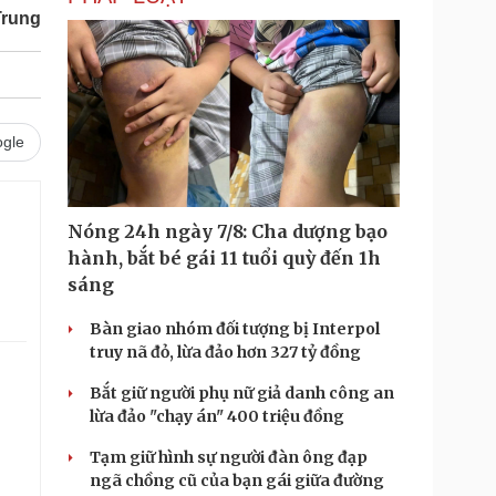
Trung
gle
Nóng 24h ngày 7/8: Cha dượng bạo
hành, bắt bé gái 11 tuổi quỳ đến 1h
sáng
Bàn giao nhóm đối tượng bị Interpol
truy nã đỏ, lừa đảo hơn 327 tỷ đồng
Bắt giữ người phụ nữ giả danh công an
lừa đảo "chạy án" 400 triệu đồng
Tạm giữ hình sự người đàn ông đạp
ngã chồng cũ của bạn gái giữa đường