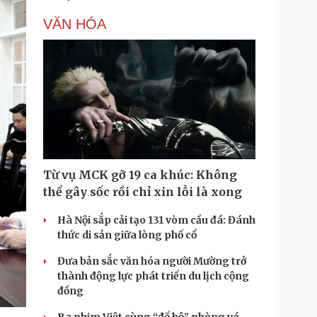
T
VĂN HÓA
i
m
e
Từ vụ MCK gỡ 19 ca khúc: Không
thể gây sốc rồi chỉ xin lỗi là xong
Hà Nội sắp cải tạo 131 vòm cầu đá: Đánh
thức di sản giữa lòng phố cổ
Đưa bản sắc văn hóa người Mường trở
thành động lực phát triển du lịch cộng
đồng