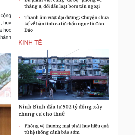
Ba phim Việt cùng “đổ bộ” phòng vé
tháng 8, đối đầu loạt bom tấn ngoại
o cộng
Thanh âm vượt đại dương: Chuyện chưa
, huy
kể về bản tình ca từ chốn ngục tù Côn
oa học
Đảo
thành
KINH TẾ
Ninh Bình đầu tư 502 tỷ đồng xây
chung cư cho thuê
Phòng vệ thương mại phát huy hiệu quả
từ hệ thống cảnh báo sớm