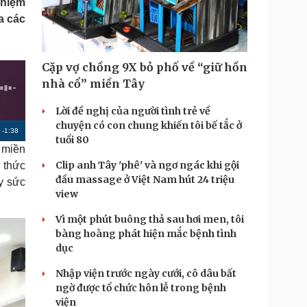
ghiệm
Doanh nghiệp 24h
Tin Công nghệ
a các
Doanh nhân
Trải nghiệm
ì cộng đồng
Chuyển đổi số
Cặp vợ chồng 9X bỏ phố về “giữ hồn
u lịch
Podcast
nhà cổ” miền Tây
Tư vấn
Câu chuyện thời sự
Săn Tour
Đọc truyện đêm khuya
Lời đề nghị của người tình trẻ về
heck-in
Cửa sổ tình yêu
chuyện có con chung khiến tôi bế tắc ở
R
-
1:38
Kể chuyện cho bé
tuổi 80
 miền
Hạt giống tâm hồn
e
Clip anh Tây 'phê' và ngơ ngác khi gội
g thức
m
đầu massage ở Việt Nam hút 24 triệu
uy sức
view
a
i
Vì một phút buông thả sau hơi men, tôi
bàng hoàng phát hiện mắc bệnh tình
n
dục
i
Nhập viện trước ngày cưới, cô dâu bất
n
ngờ được tổ chức hôn lễ trong bệnh
g
viện