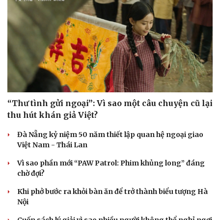
Sức khỏe
Đời sống
Dinh dưỡng - món ngon
Nhà đẹp
Cây thuốc
Blog
“Thư tình gửi ngoại”: Vì sao một câu chuyện cũ lại
Sản phụ khoa
Tình yêu - Gia đình
thu hút khán giả Việt?
Nhi khoa
Nam khoa
Đà Nẵng kỷ niệm 50 năm thiết lập quan hệ ngoại giao
Làm đẹp - giảm cân
Việt Nam - Thái Lan
Phòng mạch online
Ăn sạch sống khỏe
Vì sao phần mới “PAW Patrol: Phim khủng long” đáng
chờ đợi?
Khi phở bước ra khỏi bàn ăn để trở thành biểu tượng Hà
Nội