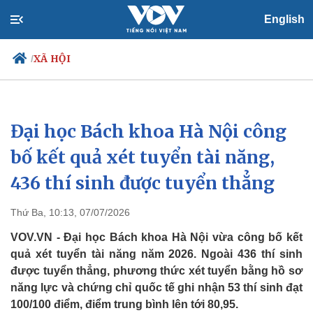
English
XÃ HỘI
/
Đại học Bách khoa Hà Nội công
Chính trị
Xã hội
Đảng
Tin 24h
bố kết quả xét tuyển tài năng,
Tổ chức nhân sự
Dự báo thời tiết
436 thí sinh được tuyển thẳng
Quốc hội
Giáo dục
Nhận diện sự thật
Dấu ấn VOV
Việc làm
Thứ Ba, 10:13, 07/07/2026
Biển đảo
VOV.VN - Đại học Bách khoa Hà Nội vừa công bố kết
quả xét tuyển tài năng năm 2026. Ngoài 436 thí sinh
được tuyển thẳng, phương thức xét tuyển bằng hồ sơ
năng lực và chứng chỉ quốc tế ghi nhận 53 thí sinh đạt
100/100 điểm, điểm trung bình lên tới 80,95.