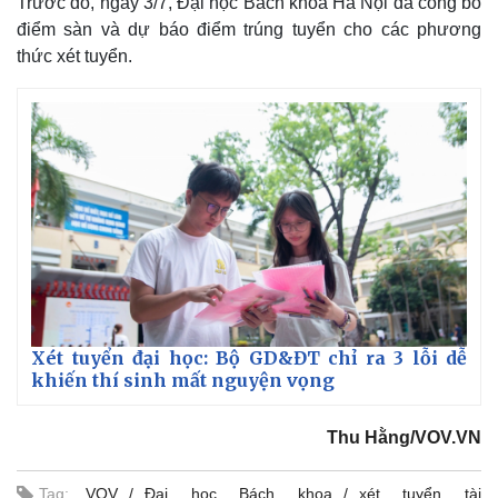
Trước đó, ngày 3/7, Đại học Bách khoa Hà Nội đã công bố
điểm sàn và dự báo điểm trúng tuyển cho các phương
thức xét tuyển.
Xét tuyển đại học: Bộ GD&ĐT chỉ ra 3 lỗi dễ
khiến thí sinh mất nguyện vọng
Thu Hằng/VOV.VN
Tag:
VOV
Đại học Bách khoa
xét tuyển tài