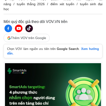
năng
tuyển thẳng 2026
điểm xét tuyển
tuyển sinh đại
học
Mời quý độc giả theo dõi VOV.VN trên
Thêm VOV trên Google
Chọn VOV làm nguồn ưu tiên trên
Google Search
.
Xem hướng
dẫn.
Kinh tế
Thị trường
Bất động sản
Giá vàng
Khởi nghiệp
Tiêu dùng
Tỷ giá
Chứng khoán