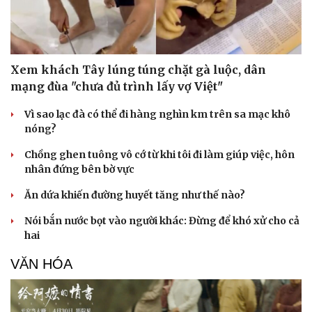
Xem khách Tây lúng túng chặt gà luộc, dân
mạng đùa "chưa đủ trình lấy vợ Việt"
Vì sao lạc đà có thể đi hàng nghìn km trên sa mạc khô
nóng?
Chồng ghen tuông vô cớ từ khi tôi đi làm giúp việc, hôn
nhân đứng bên bờ vực
Ăn dứa khiến đường huyết tăng như thế nào?
Nói bắn nước bọt vào người khác: Đừng để khó xử cho cả
hai
VĂN HÓA