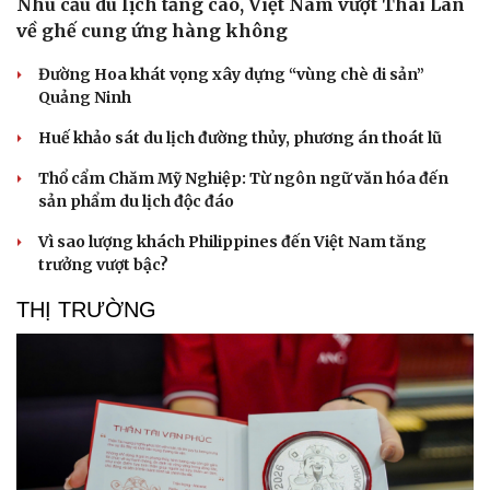
Nhu cầu du lịch tăng cao, Việt Nam vượt Thái Lan
về ghế cung ứng hàng không
Đường Hoa khát vọng xây dựng “vùng chè di sản”
Quảng Ninh
Huế khảo sát du lịch đường thủy, phương án thoát lũ
Thổ cẩm Chăm Mỹ Nghiệp: Từ ngôn ngữ văn hóa đến
sản phẩm du lịch độc đáo
Vì sao lượng khách Philippines đến Việt Nam tăng
trưởng vượt bậc?
THỊ TRƯỜNG
Văn hóa
Giải trí
Sân khấu - Điện ảnh
Nghệ sĩ
Văn học
Thời trang
Âm nhạc
Sao Việt
Di sản