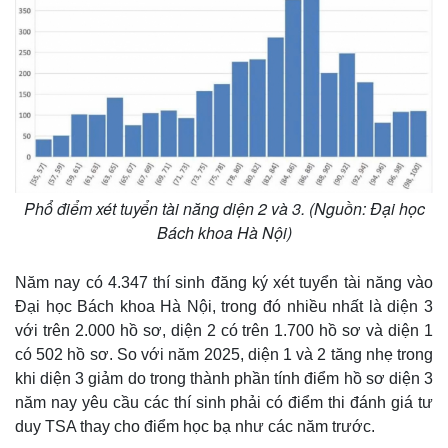
Phổ điểm xét tuyển tài năng diện 2 và 3. (Nguồn: Đại học
Bách khoa Hà Nội)
Năm nay có 4.347 thí sinh đăng ký xét tuyển tài năng vào
Thế giới
Multimedia
Đại học Bách khoa Hà Nội, trong đó nhiều nhất là diện 3
Quan sát
Video
với trên 2.000 hồ sơ, diện 2 có trên 1.700 hồ sơ và diện 1
Cuộc sống đó đây
Ảnh
có 502 hồ sơ. So với năm 2025, diện 1 và 2 tăng nhẹ trong
Hồ sơ
E-Magazine
khi diện 3 giảm do trong thành phần tính điểm hồ sơ diện 3
Infographic
năm nay yêu cầu các thí sinh phải có điểm thi đánh giá tư
duy TSA thay cho điểm học bạ như các năm trước.