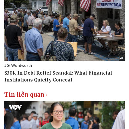
Thể thao
Ô tô - Xe máy
Bóng đá
Ô tô
Lịch thi đấu bóng đá
Xe máy
Thế giới thể thao
Tư vấn
eSports
Hậu trường
Tin liên quan