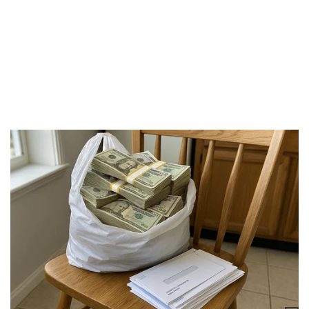
Vụ án
Vũ khí
Tin nóng
Việt Nam
Tư vấn luật
Phân tích