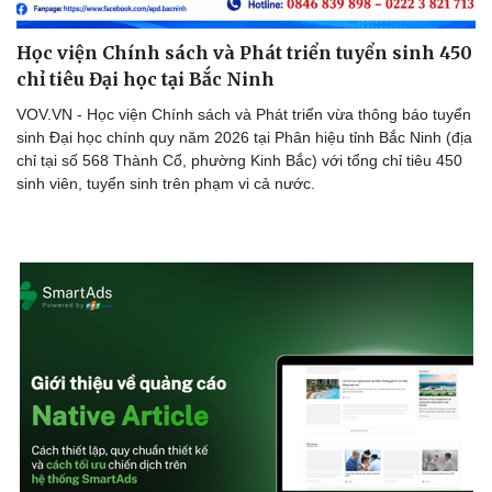
Học viện Chính sách và Phát triển tuyển sinh 450
chỉ tiêu Đại học tại Bắc Ninh
Doanh nghiệp
Công nghệ
VOV.VN - Học viện Chính sách và Phát triển vừa thông báo tuyển
Thông tin doanh nghiệp
Sành điệu
sinh Đại học chính quy năm 2026 tại Phân hiệu tỉnh Bắc Ninh (địa
Doanh nghiệp 24h
Tin Công nghệ
chỉ tại số 568 Thành Cổ, phường Kinh Bắc) với tổng chỉ tiêu 450
Doanh nhân
Trải nghiệm
sinh viên, tuyển sinh trên phạm vi cả nước.
Vì cộng đồng
Chuyển đổi số