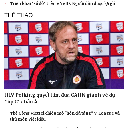
Triển khai "sổ đỏ" trên VNeID: Người dân được lợi gì?
THỂ THAO
HLV Polking quyết tâm đưa CAHN giành vé dự
Du lịch
Podcast
Cúp C1 châu Á
Tư vấn
Câu chuyện thời sự
Thể Công Viettel chiêu mộ "hòn đá tảng" V-League và
Săn Tour
Đọc truyện đêm khuya
thủ môn Việt kiều
check-in
Cửa sổ tình yêu
Kể chuyện cho bé