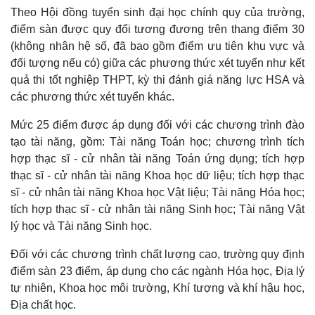
Theo Hội đồng tuyển sinh đại học chính quy của trường,
điểm sàn được quy đổi tương đương trên thang điểm 30
(không nhân hệ số, đã bao gồm điểm ưu tiên khu vực và
đối tượng nếu có) giữa các phương thức xét tuyển như kết
quả thi tốt nghiệp THPT, kỳ thi đánh giá năng lực HSA và
các phương thức xét tuyển khác.
Mức 25 điểm được áp dụng đối với các chương trình đào
tạo tài năng, gồm: Tài năng Toán học; chương trình tích
hợp thạc sĩ - cử nhân tài năng Toán ứng dụng; tích hợp
thạc sĩ - cử nhân tài năng Khoa học dữ liệu; tích hợp thạc
sĩ - cử nhân tài năng Khoa học Vật liệu; Tài năng Hóa học;
Thế giới
Multimedia
tích hợp thạc sĩ - cử nhân tài năng Sinh học; Tài năng Vật
Quan sát
Video
lý học và Tài năng Sinh học.
Cuộc sống đó đây
Ảnh
Hồ sơ
E-Magazine
Đối với các chương trình chất lượng cao, trường quy định
Infographic
điểm sàn 23 điểm, áp dụng cho các ngành Hóa học, Địa lý
tự nhiên, Khoa học môi trường, Khí tượng và khí hậu học,
Địa chất học.