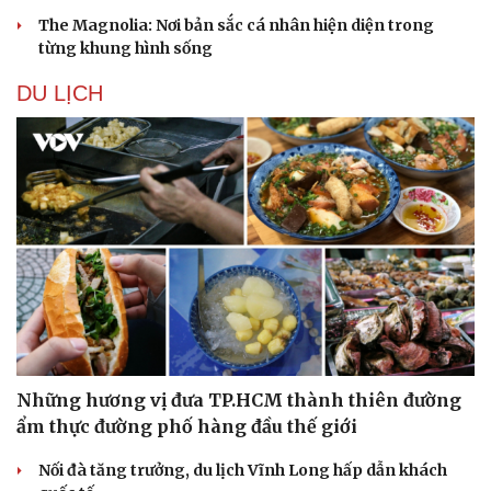
The Magnolia: Nơi bản sắc cá nhân hiện diện trong
từng khung hình sống
DU LỊCH
Văn hóa
Giải trí
Sân khấu - Điện ảnh
Nghệ sĩ
Văn học
Thời trang
Những hương vị đưa TP.HCM thành thiên đường
Âm nhạc
Sao Việt
Di sản
ẩm thực đường phố hàng đầu thế giới
Nối đà tăng trưởng, du lịch Vĩnh Long hấp dẫn khách