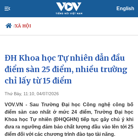
English
XÃ HỘI
/
ĐH Khoa học Tự nhiên dẫn đầu
Chính trị
Xã hội
Đảng
Tin 24h
điểm sàn 25 điểm, nhiều trường
Tổ chức nhân sự
Dự báo thời tiết
chỉ lấy từ 15 điểm
Quốc hội
Giáo dục
Nhận diện sự thật
Dấu ấn VOV
Việc làm
Thứ Bảy, 11:10, 04/07/2026
Biển đảo
VOV.VN - Sau Trường Đại học Công nghệ công bố
điểm sàn cao nhất ở mức 24 điểm, Trường Đại học
Khoa học Tự nhiên (ĐHQGHN) tiếp tục gây chú ý khi
đưa ra ngưỡng đảm bảo chất lượng đầu vào lên tới 25
điểm đối với các chương trình đào tạo tài năng.