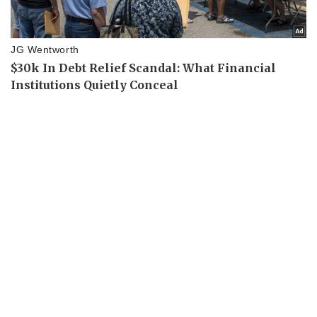
Vụ án
Vũ khí
Tin nóng
Việt Nam
Tư vấn luật
Phân tích