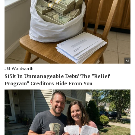
Thể thao
Ô tô - Xe máy
Bóng đá
Ô tô
Lịch thi đấu bóng đá
Xe máy
Thế giới thể thao
Tư vấn
eSports
Hậu trường