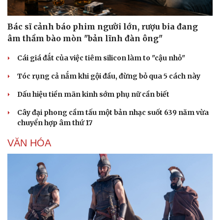
Bác sĩ cảnh báo phim người lớn, rượu bia đang
âm thầm bào mòn "bản lĩnh đàn ông"
Cái giá đắt của việc tiêm silicon làm to "cậu nhỏ"
Sức khỏe
Đời sống
Tóc rụng cả nắm khi gội đầu, đừng bỏ qua 5 cách này
Dinh dưỡng - món ngon
Nhà đẹp
Dấu hiệu tiền mãn kinh sớm phụ nữ cần biết
Cây thuốc
Blog
Sản phụ khoa
Tình yêu - Gia đình
Cây đại phong cầm tấu một bản nhạc suốt 639 năm vừa
Nhi khoa
chuyển hợp âm thứ 17
Nam khoa
Làm đẹp - giảm cân
VĂN HÓA
Phòng mạch online
Ăn sạch sống khỏe