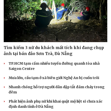
Tìm kiếm 3 nữ du khách mất tích khi đang chụp
ảnh tại bán đảo Sơn Trà, Đà Nẵng
TP.HCM tạm cấm nhiều tuyến đường quanh tòa nhà
Saigon Centre
Mưa lớn, cầu tạm ở xã biên giới Nghệ An bị cuốn trôi
Nhanh chóng hỗ trợ người dân dập tắt đám cháy trong
đêm
Phát hiện ảnh phụ nữ khi khai quật mộ liệt sĩ chưa xác
định danh tính ở Đà Nẵng