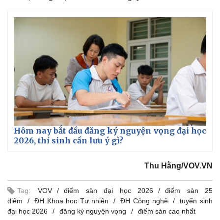
Hôm nay bắt đầu đăng ký nguyện vọng đại học
2026, thí sinh cần lưu ý gì?
Thu Hằng/VOV.VN
Kinh tế
Thị trường
Bất động sản
Giá vàng
Tag:
VOV
điểm sàn đại học 2026
điểm sàn 25
Khởi nghiệp
Tiêu dùng
điểm
ĐH Khoa học Tự nhiên
ĐH Công nghệ
tuyển sinh
Tỷ giá
đại học 2026
đăng ký nguyện vọng
điểm sàn cao nhất
Chứng khoán