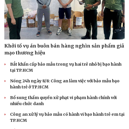
Khởi tố vụ án buôn bán hàng nghìn sản phẩm giả
mạo thương hiệu
Bắt khẩn cấp bảo mẫu trong vụ hai trẻ nhỏ bị bạo hành
tại TP.HCM
Nóng 24h ngày 8/8: Công an làm việc với bảo mẫu bạo
hành trẻ ở TP.HCM
Bổ sung thẩm quyền xử phạt vi phạm hành chính với
Du lịch
Podcast
nhiều chức danh
Tư vấn
Câu chuyện thời sự
Công an xử lý vụ bảo mẫu có hành vi bạo hành trẻ em tại
Săn Tour
Đọc truyện đêm khuya
TP.HCM
check-in
Cửa sổ tình yêu
Kể chuyện cho bé