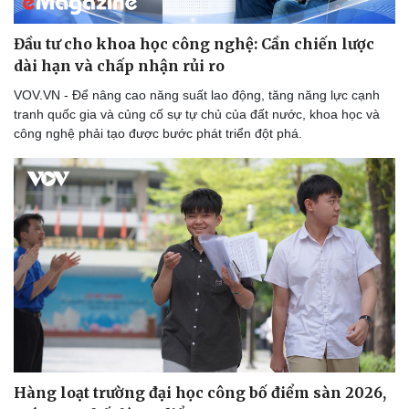
Đầu tư cho khoa học công nghệ: Cần chiến lược
dài hạn và chấp nhận rủi ro
Doanh nghiệp
Công nghệ
VOV.VN - Để nâng cao năng suất lao động, tăng năng lực cạnh
Thông tin doanh nghiệp
Sành điệu
tranh quốc gia và củng cố sự tự chủ của đất nước, khoa học và
Doanh nghiệp 24h
Tin Công nghệ
công nghệ phải tạo được bước phát triển đột phá.
Doanh nhân
Trải nghiệm
Vì cộng đồng
Chuyển đổi số
Hàng loạt trường đại học công bố điểm sàn 2026,