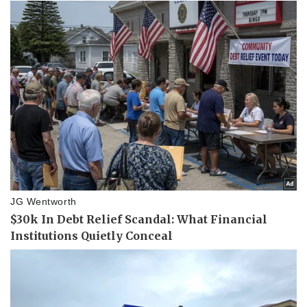
Vụ án
Vũ khí
Tin nóng
Việt Nam
Tư vấn luật
Phân tích