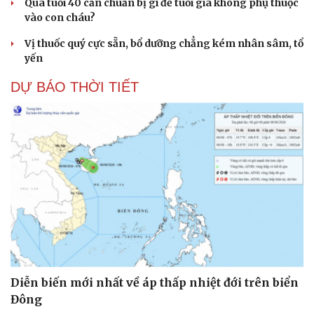
Qua tuổi 40 cần chuẩn bị gì để tuổi già không phụ thuộc
vào con cháu?
Vị thuốc quý cực sẵn, bổ dưỡng chẳng kém nhân sâm, tổ
yến
DỰ BÁO THỜI TIẾT
Diễn biến mới nhất về áp thấp nhiệt đới trên biển
Đông