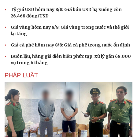
Tỷ giá USD hôm nay 8/8: Giá bán USD hạ xuống còn
26.468 đồng/USD
Giá vàng hôm nay 8/8: Giá vàng trong nước và thế giới
lại tăng
Giá cà phê hôm nay 8/8: Giá cà phê trong nước ổn định
Buôn lậu, hàng giả diễn biến phức tạp, xử lý gần 68.000
vụ trong 6 tháng
PHÁP LUẬT
Văn hóa
Giải trí
Sân khấu - Điện ảnh
Nghệ sĩ
Văn học
Thời trang
Âm nhạc
Sao Việt
Di sản