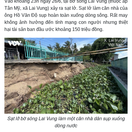
Vào khoảng 23h ngày 26/6, tại bờ sông Lai Vung (thuộc ấp
Tân Mỹ, xã Lai Vung) xảy ra sạt lở. Sạt lở làm căn nhà của
ông Hồ Văn Độ sụp hoàn toàn xuống dòng sông. Rất may
không ảnh hưởng đến tính mạng con người nhưng thiệt
hại tài sản ban đầu ước khoảng 150 triệu đồng.
Sạt lở bờ sông Lai Vung làm một căn nhà dân sụp xuống
dòng nước