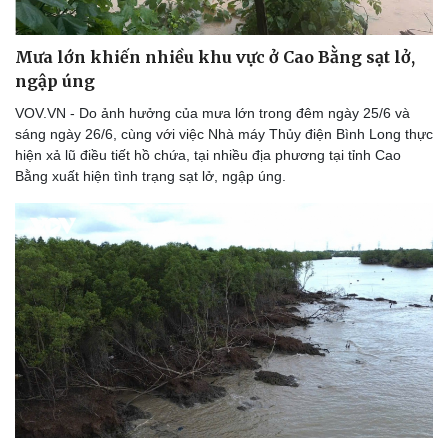
Thể thao
Ô tô - Xe máy
Bóng đá
Ô tô
Mưa lớn khiến nhiều khu vực ở Cao Bằng sạt lở,
Lịch thi đấu bóng đá
Xe máy
ngập úng
Thế giới thể thao
Tư vấn
eSports
VOV.VN - Do ảnh hưởng của mưa lớn trong đêm ngày 25/6 và
Hậu trường
sáng ngày 26/6, cùng với việc Nhà máy Thủy điện Bình Long thực
hiện xả lũ điều tiết hồ chứa, tại nhiều địa phương tại tỉnh Cao
Bằng xuất hiện tình trạng sạt lở, ngập úng.