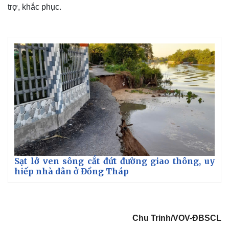
trợ, khắc phục.
Sạt lở ven sông cắt đứt đường giao thông, uy
hiếp nhà dân ở Đồng Tháp
Chu Trinh/VOV-ĐBSCL