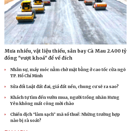
Sức khỏe
Đời sống
Mưa nhiều, vật liệu thiếu, sân bay Cà Mau 2.400 tỷ
Dinh dưỡng - món ngon
Nhà đẹp
đồng "vượt khoá" để về đích
Cây thuốc
Blog
Sản phụ khoa
Tình yêu - Gia đình
Nhân sự, máy móc nằm chờ mặt bằng ở cao tốc cửa ngõ
Nhi khoa
TP. Hồ Chí Minh
Nam khoa
Làm đẹp - giảm cân
Sửa đổi Luật đất đai, giá đất nền, chung cư sẽ ra sao?
Phòng mạch online
Ăn sạch sống khỏe
Khách tự tìm đến vườn mua, người trồng nhãn Hưng
Yên không mất công mời chào
Chiến dịch “làm sạch” mã số thuế: Những trường hợp
nào bị rà soát?