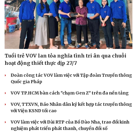
Tuổi trẻ VOV lan tỏa nghĩa tình tri ân qua chuỗi
hoạt động thiết thực dịp 27/7
Đoàn công tác VOV làm việc với Tập đoàn Truyền thông
Quốc gia Pháp
VOV TP.HCM bàn cách "chạm Gen Z" trên đa nền tảng
VOV, TTXVN, Báo Nhân dân ký kết hợp tác truyền thông
với Viện KSND tối cao
VOV làm việc với Đài RTP của Bồ Đào Nha, trao đổi kinh
nghiệm phát triển phát thanh, chuyển đổi số