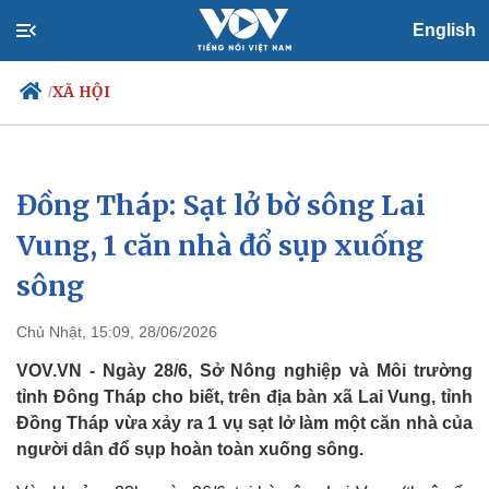
English
XÃ HỘI
/
Đồng Tháp: Sạt lở bờ sông Lai
Chính trị
Xã hội
Đảng
Tin 24h
Vung, 1 căn nhà đổ sụp xuống
Tổ chức nhân sự
Dự báo thời tiết
sông
Quốc hội
Giáo dục
Nhận diện sự thật
Dấu ấn VOV
Việc làm
Chủ Nhật, 15:09, 28/06/2026
Biển đảo
VOV.VN - Ngày 28/6, Sở Nông nghiệp và Môi trường
tỉnh Đông Tháp cho biết, trên địa bàn xã Lai Vung, tỉnh
Đồng Tháp vừa xảy ra 1 vụ sạt lở làm một căn nhà của
người dân đổ sụp hoàn toàn xuống sông.