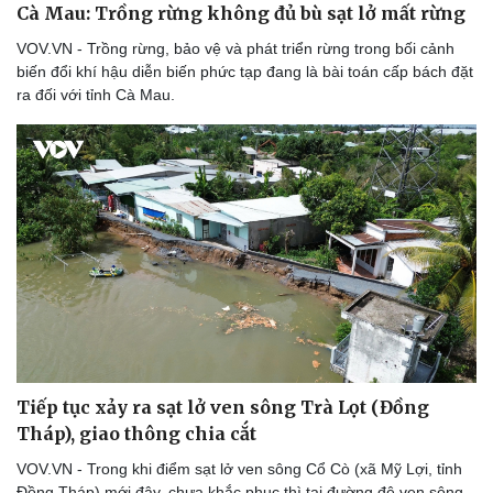
Cà Mau: Trồng rừng không đủ bù sạt lở mất rừng
VOV.VN - Trồng rừng, bảo vệ và phát triển rừng trong bối cảnh
biến đổi khí hậu diễn biến phức tạp đang là bài toán cấp bách đặt
ra đối với tỉnh Cà Mau.
Tiếp tục xảy ra sạt lở ven sông Trà Lọt (Đồng
Tháp), giao thông chia cắt
VOV.VN - Trong khi điểm sạt lở ven sông Cổ Cò (xã Mỹ Lợi, tỉnh
Đồng Tháp) mới đây, chưa khắc phục thì tại đường đê ven sông