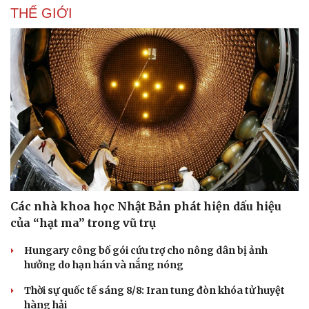
THẾ GIỚI
Các nhà khoa học Nhật Bản phát hiện dấu hiệu
của “hạt ma” trong vũ trụ
Du lịch
Podcast
Hungary công bố gói cứu trợ cho nông dân bị ảnh
Tư vấn
Câu chuyện thời sự
hưởng do hạn hán và nắng nóng
Săn Tour
Đọc truyện đêm khuya
Thời sự quốc tế sáng 8/8: Iran tung đòn khóa tử huyệt
check-in
Cửa sổ tình yêu
hàng hải
Kể chuyện cho bé