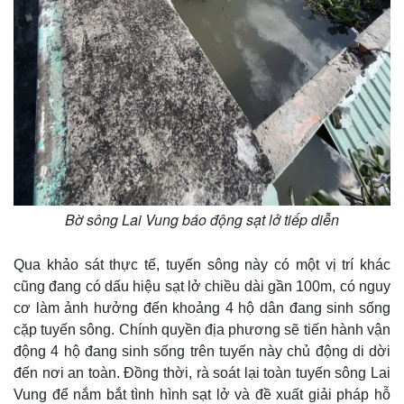
Bờ sông Lai Vung báo động sạt lở tiếp diễn
Thế giới
Multimedia
Qua khảo sát thực tế, tuyến sông này có một vị trí khác
Quan sát
Video
cũng đang có dấu hiệu sạt lở chiều dài gần 100m, có nguy
Cuộc sống đó đây
Ảnh
cơ làm ảnh hưởng đến khoảng 4 hộ dân đang sinh sống
Hồ sơ
E-Magazine
cặp tuyến sông. Chính quyền địa phương sẽ tiến hành vận
Infographic
động 4 hộ đang sinh sống trên tuyến này chủ động di dời
đến nơi an toàn. Đồng thời, rà soát lại toàn tuyến sông Lai
Vung để nắm bắt tình hình sạt lở và đề xuất giải pháp hỗ