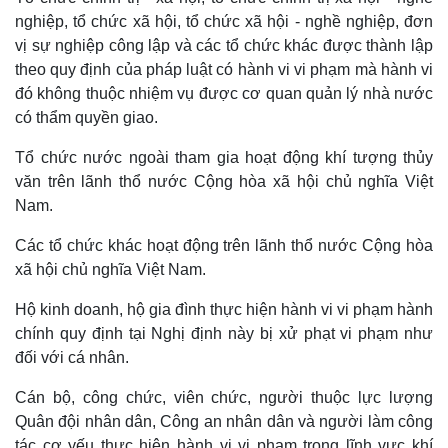
nghiệp, tổ chức xã hội, tổ chức xã hội - nghề nghiệp, đơn
vị sự nghiệp công lập và các tổ chức khác được thành lập
theo quy định của pháp luật có hành vi vi phạm mà hành vi
đó không thuộc nhiệm vụ được cơ quan quản lý nhà nước
có thẩm quyền giao.
Tổ chức nước ngoài tham gia hoạt động khí tượng thủy
văn trên lãnh thổ nước Cộng hòa xã hội chủ nghĩa Việt
Nam.
Các tổ chức khác hoạt động trên lãnh thổ nước Cộng hòa
xã hội chủ nghĩa Việt Nam.
Hộ kinh doanh, hộ gia đình thực hiện hành vi vi phạm hành
chính quy định tại Nghị định này bị xử phạt vi phạm như
Kinh tế
Thị trường
đối với cá nhân.
Bất động sản
Giá vàng
Khởi nghiệp
Tiêu dùng
Cán bộ, công chức, viên chức, người thuộc lực lượng
Tỷ giá
Quân đội nhân dân, Công an nhân dân và người làm công
Chứng khoán
tác cơ yếu thực hiện hành vi vi phạm trong lĩnh vực khí