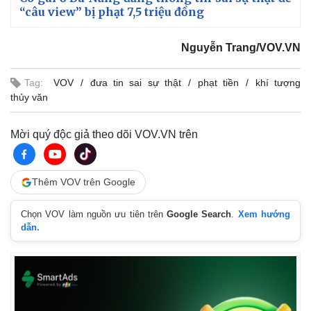
Vụ án
Vũ khí
“câu view” bị phạt 7,5 triệu đồng
Tin nóng
Việt Nam
Tư vấn luật
Phân tích
Nguyễn Trang/VOV.VN
Tag:
VOV
đưa tin sai sự thật
phạt tiền
khí tượng
thủy văn
Mời quý độc giả theo dõi VOV.VN trên
Thêm VOV trên Google
Chọn VOV làm nguồn ưu tiên trên
Google Search
.
Xem hướng
dẫn.