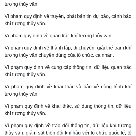
tượng thủy văn.
Vi phạm quy định về truyền, phát bản tin dự báo, cảnh báo
khí tượng thủy văn.
Vi phạm quy định về quan trắc khí tượng thủy văn.
Vi phạm quy định về thành lập, di chuyển, giải thể trạm khí
tượng thủy văn chuyên dùng của tổ chức, cá nhân.
Vi phạm quy định về cung cấp thông tin, dữ liệu quan trắc
khí tượng thủy văn.
Vi phạm quy định về khai thác và bảo vệ công trình khí
Thế giới
Multimedia
tượng thủy văn.
Quan sát
Video
Cuộc sống đó đây
Ảnh
Vi phạm quy định về khai thác, sử dụng thông tin, dữ liệu
Hồ sơ
E-Magazine
khí tượng thủy văn.
Infographic
Vi phạm quy định về trao đổi thông tin, dữ liệu khí tượng
thủy văn, giám sát biến đổi khí hậu với tổ chức quốc tế, tổ