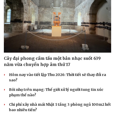
Cây đại phong cầm tấu một bản nhạc suốt 639
năm vừa chuyển hợp âm thứ 17
Hôm nay vào tiết lập Thu 2026: Thời tiết sẽ thay đổi ra
Văn hóa
Giải trí
sao?
Sân khấu - Điện ảnh
Nghệ sĩ
Văn học
Thời trang
Bôi nhọ trên mạng: Thế giới xử lý người tung tin xúc
Âm nhạc
Sao Việt
phạm thế nào?
Di sản
Chi phí xây nhà mái Nhật 1 tầng 3 phòng ngủ 100m2 hết
bao nhiêu tiền?