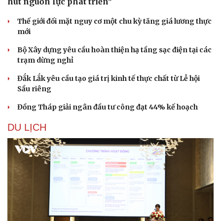
hút nguồn lực phát triển"
Thế giới đối mặt nguy cơ một chu kỳ tăng giá lương thực
mới
Bộ Xây dựng yêu cầu hoàn thiện hạ tầng sạc điện tại các
trạm dừng nghỉ
Đắk Lắk yêu cầu tạo giá trị kinh tế thực chất từ Lễ hội
Sầu riêng
Đồng Tháp giải ngân đầu tư công đạt 44% kế hoạch
DU LỊCH
Du lịch
Podcast
Tư vấn
Câu chuyện thời sự
Săn Tour
Đọc truyện đêm khuya
check-in
Cửa sổ tình yêu
Kể chuyện cho bé