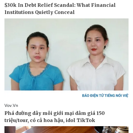
Doanh nghiệp
Công nghệ
Thông tin doanh nghiệp
Sành điệu
Doanh nghiệp 24h
Tin Công nghệ
Doanh nhân
Trải nghiệm
Vì cộng đồng
Chuyển đổi số