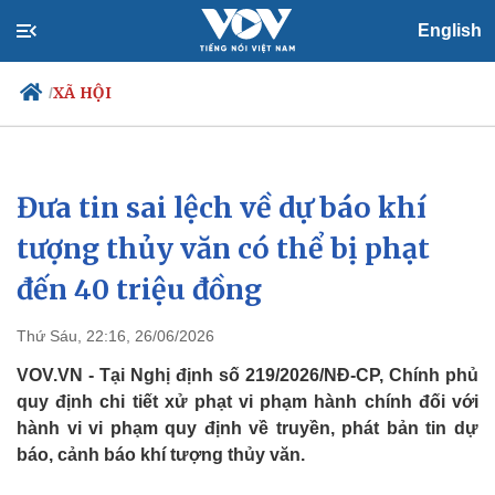
English
XÃ HỘI
/
Đưa tin sai lệch về dự báo khí
Chính trị
Xã hội
Đảng
Tin 24h
tượng thủy văn có thể bị phạt
Tổ chức nhân sự
Dự báo thời tiết
đến 40 triệu đồng
Quốc hội
Giáo dục
Nhận diện sự thật
Dấu ấn VOV
Việc làm
Thứ Sáu, 22:16, 26/06/2026
Biển đảo
VOV.VN - Tại Nghị định số 219/2026/NĐ-CP, Chính phủ
quy định chi tiết xử phạt vi phạm hành chính đối với
hành vi vi phạm quy định về truyền, phát bản tin dự
báo, cảnh báo khí tượng thủy văn.