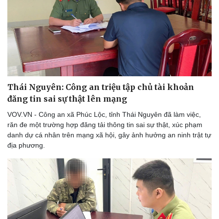
Sức khỏe
Đời sống
Thái Nguyên: Công an triệu tập chủ tài khoản
Dinh dưỡng - món ngon
Nhà đẹp
Cây thuốc
Blog
đăng tin sai sự thật lên mạng
Sản phụ khoa
Tình yêu - Gia đình
VOV.VN - Công an xã Phúc Lộc, tỉnh Thái Nguyên đã làm việc,
Nhi khoa
răn đe một trường hợp đăng tải thông tin sai sự thật, xúc phạm
Nam khoa
danh dự cá nhân trên mạng xã hội, gây ảnh hưởng an ninh trật tự
Làm đẹp - giảm cân
địa phương.
Phòng mạch online
Ăn sạch sống khỏe