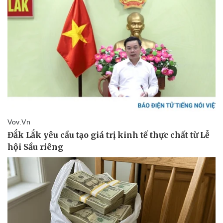
Thể thao
Ô tô - Xe máy
Bóng đá
Ô tô
Lịch thi đấu bóng đá
Xe máy
Thế giới thể thao
Tư vấn
eSports
Hậu trường