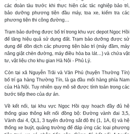
các đoàn tàu trước khi thực hiện các tác nghiệp bảo trì,
bảo dưỡng phương tiện đầu máy, toa xe, kiểm tra các
phương tiện thi công đường…
Trạm bảo dưỡng được bố trí trong khu vực depot Ngọc Hồi
để tăng hiệu quả sử dụng đất. Trạm bảo dưỡng được sử
dụng để dồn dịch các phương tiện bảo trì (máy đầm, máy
nâng giật chèn đường, máy điều hòa ba lát…) và chứa vật
tư, vật liệu cho khu gian Hà Nội - Phủ Lý.
Còn tại xã Nguyễn Trãi và Văn Phú (huyện Thường Tín)
bố trí ga hàng Thường Tín, là ga đầu mối hàng phía Nam
của Hà Nội. Tuy nhiên quy mô sẽ được tính toán trong các
bước tiếp theo của dự án.
Kinh tế
Thị trường
Về kết nối, tại khu vực Ngọc Hồi quy hoạch đầy đủ hệ
Bất động sản
Giá vàng
thống giao thông kết nối đồng bộ: Đường vành đai 3,5,
Khởi nghiệp
Tiêu dùng
Vành đai 4, QL1, 3 tuyến đường sắt đô thị (1, 1A, 6) và hệ
Tỷ giá
Chứng khoán
thống xe buýt, quảng trường để đáp ứng các loại phương
Giá cà phê