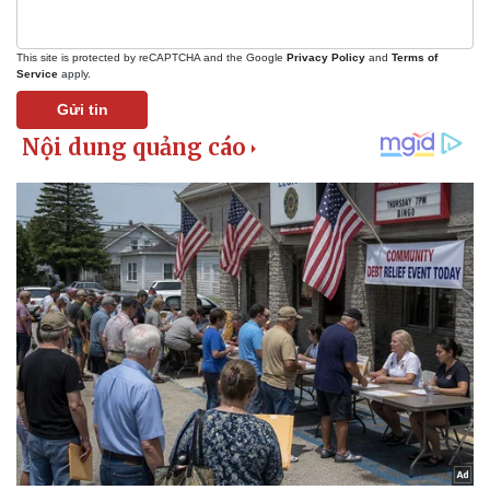
Bóng đá
Ô tô
Lịch thi đấu bóng đá
Xe máy
This site is protected by reCAPTCHA and the Google
Privacy Policy
and
Terms of
Thế giới thể thao
Tư vấn
Service
apply.
eSports
Gửi tin
Hậu trường