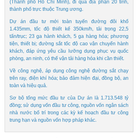
(Thành phố Hồ Chí Minh), đi qua địa phận 20 tỉnh,
thành phố trực thuộc Trung ương.
Dự án đầu tư mới toàn tuyến đường đôi khổ
1.435mm, tốc độ thiết kế 350km/h, tải trọng 22,5
tấn/trục; 23 ga hành khách, 5 ga hàng hóa; phương
tiện, thiết bị; đường sắt tốc độ cao vận chuyển hành
khách, đáp ứng yêu cầu lưỡng dụng phục vụ quốc
Pháp luật
Quân sự - Quốc phòng
phòng, an ninh, có thể vận tải hàng hóa khi cần thiết.
Vụ án
Vũ khí
Về công nghệ, áp dụng công nghệ đường sắt chạy
Tin nóng
Việt Nam
Tư vấn luật
Phân tích
trên ray, điện khí hóa; bảo đảm hiện đại, đồng bộ, an
toàn và hiệu quả.
Sơ bộ tổng mức đầu tư của Dự án là 1.713.548 tỷ
đồng; sử dụng vốn đầu tư công, nguồn vốn ngân sách
nhà nước bố trí trong các kỳ kế hoạch đầu tư công
trung hạn và nguồn vốn hợp pháp khác.