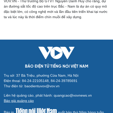
VOV.VN - Thứ trưởng Bộ GTVT Nguyễn Danh Huy cho rằng, dự
án đường sắt tốc độ cao trên trục Bắc - Nam là dự án có quy mô
đặc biệt lớn, có công nghệ mới và lần đầu tiên triển khai tại nước
ta và lúc này là thời điểm chín muồi để xây dựng.
Cải chính
BÁO ĐIỆN TỬ TIẾNG NÓI VIỆT NAM
Trụ sở: 37 Bà Triệu, phường Cửa Nam, Hà Nội
Điện thoại: 84-24-22105148, 84-24-39785691
Thư điện tử: baodientuvov@vov.vn
Liên hệ quảng cáo, phát hành: quangcao@vovnews.vn
Báo giá quảng cáo
Báo in
xuất bản thứ Năm hàng tuần