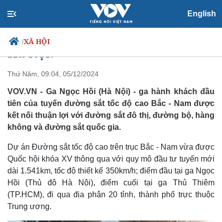
Ga đường sắt tốc độ cao Bắc -
English
Nam đầu tiên được đặt ở đâu tại
XÃ HỘI
/
Hà Nội?
Thứ Năm, 09:04, 05/12/2024
VOV.VN - Ga Ngọc Hồi (Hà Nội) - ga hành khách đầu
Chính trị
Xã hội
tiên của tuyến đường sắt tốc độ cao Bắc - Nam được
Đảng
Tin 24h
kết nối thuận lợi với đường sắt đô thị, đường bộ, hàng
Tổ chức nhân sự
Dự báo thời tiết
không và đường sắt quốc gia.
Quốc hội
Giáo dục
Nhận diện sự thật
Dấu ấn VOV
Dự án Đường sắt tốc độ cao trên trục Bắc - Nam vừa được
Việc làm
Quốc hội khóa XV thông qua với quy mô đầu tư tuyến mới
Biển đảo
dài 1.541km, tốc độ thiết kế 350km/h; điểm đầu tại ga Ngọc
Hồi (Thủ đô Hà Nội), điểm cuối tại ga Thủ Thiêm
(TP.HCM), đi qua địa phận 20 tỉnh, thành phố trực thuộc
Trung ương.