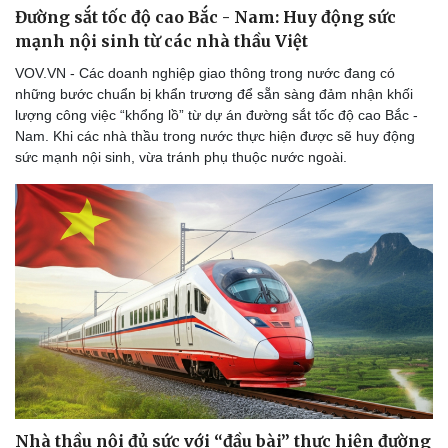
Đường sắt tốc độ cao Bắc - Nam: Huy động sức
mạnh nội sinh từ các nhà thầu Việt
VOV.VN - Các doanh nghiệp giao thông trong nước đang có
những bước chuẩn bị khẩn trương để sẵn sàng đảm nhận khối
lượng công việc “khổng lồ” từ dự án đường sắt tốc độ cao Bắc -
Nam. Khi các nhà thầu trong nước thực hiện được sẽ huy động
sức mạnh nội sinh, vừa tránh phụ thuộc nước ngoài.
Du lịch
Podcast
Tư vấn
Câu chuyện thời sự
Săn Tour
Đọc truyện đêm khuya
check-in
Cửa sổ tình yêu
Kể chuyện cho bé
Hạt giống tâm hồn
Nhà thầu nội đủ sức với “đầu bài” thực hiện đường