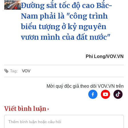
Đường sắt tốc độ cao Bắc-
Nam phải là "công trình
biểu tượng ở kỷ nguyên
vươn mình của đất nước"
Phi Long/VOV.VN
Tag:
VOV
Mời quý độc giả theo dõi VOV.VN trên
Viết bình luận
Thể thao
Ô tô - Xe máy