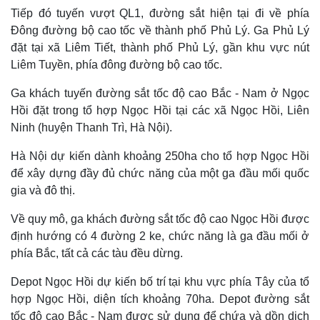
Tiếp đó tuyến vượt QL1, đường sắt hiện tại đi về phía
Đông đường bộ cao tốc về thành phố Phủ Lý. Ga Phủ Lý
Thế giới
Multimedia
đặt tại xã Liêm Tiết, thành phố Phủ Lý, gần khu vực nút
Quan sát
Video
Liêm Tuyền, phía đông đường bộ cao tốc.
Cuộc sống đó đây
Ảnh
Hồ sơ
E-Magazine
Ga khách tuyến đường sắt tốc độ cao Bắc - Nam ở Ngọc
Infographic
Hồi đặt trong tổ hợp Ngọc Hồi tại các xã Ngọc Hồi, Liên
Ninh (huyện Thanh Trì, Hà Nội).
Hà Nội dự kiến dành khoảng 250ha cho tổ hợp Ngọc Hồi
để xây dựng đầy đủ chức năng của một ga đầu mối quốc
gia và đô thị.
Về quy mô, ga khách đường sắt tốc độ cao Ngọc Hồi được
định hướng có 4 đường 2 ke, chức năng là ga đầu mối ở
phía Bắc, tất cả các tàu đều dừng.
Depot Ngọc Hồi dự kiến bố trí tại khu vực phía Tây của tổ
hợp Ngọc Hồi, diện tích khoảng 70ha. Depot đường sắt
tốc độ cao Bắc - Nam được sử dụng để chứa và dồn dịch