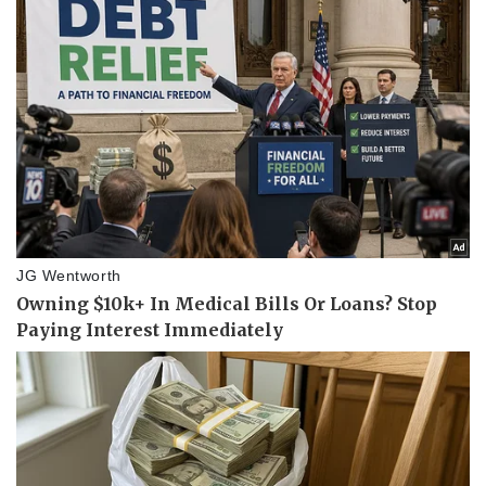
Sức khỏe
Đời sống
Dinh dưỡng - món ngon
Nhà đẹp
Cây thuốc
Blog
Sản phụ khoa
Tình yêu - Gia đình
Nhi khoa
Nam khoa
Làm đẹp - giảm cân
Phòng mạch online
Ăn sạch sống khỏe