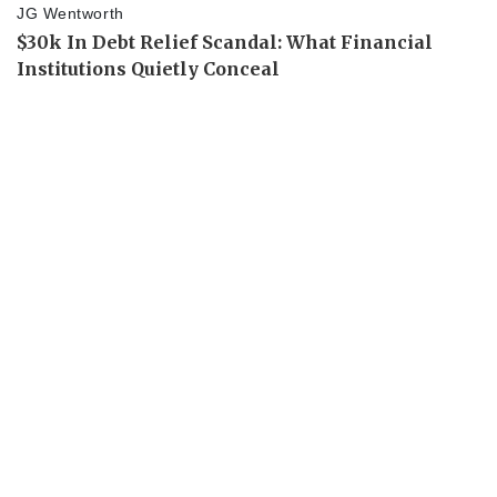
Doanh nghiệp
Công nghệ
Thông tin doanh nghiệp
Sành điệu
Doanh nghiệp 24h
Tin Công nghệ
Doanh nhân
Trải nghiệm
Vì cộng đồng
Chuyển đổi số