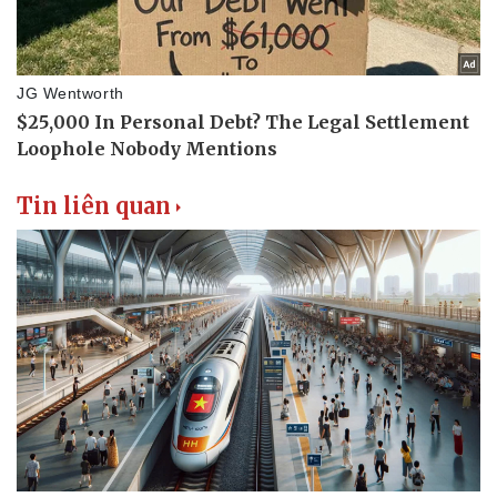
Văn hóa
Giải trí
Sân khấu - Điện ảnh
Nghệ sĩ
Văn học
Thời trang
Âm nhạc
Sao Việt
Di sản
Tin liên quan