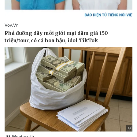
Thể thao
Ô tô - Xe máy
Bóng đá
Ô tô
Lịch thi đấu bóng đá
Xe máy
Thế giới thể thao
Tư vấn
eSports
Hậu trường