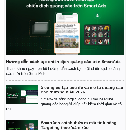
Kinh tế
Thị trường
Bất động sản
Giá vàng
Khởi nghiệp
Hướng dẫn cách tạo chiến dịch quảng cáo trên SmartAds
Tiêu dùng
Tỷ giá
Tham khảo ngay trọn bộ hướng dẫn cách tạo một chiến dịch quảng
cáo mới trên SmartAds.
Chứng khoán
Giá cà phê
5 công cụ tạo tiêu đề và mô tả quảng cáo
cho thương hiệu 2026
SmartAds tổng hợp 5 công cụ tạo headline
quảng cáo bằng AI giúp tiết kiệm thời gian và tối
ưu.
SmartAds chính thức ra mắt tính năng
Targeting theo 'cảm xúc'