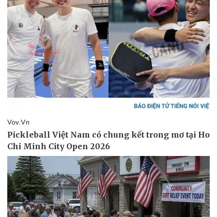
Pháp luật
Quân sự - Quốc phòng
Vụ án
Vũ khí
Tin nóng
Việt Nam
Tư vấn luật
Phân tích