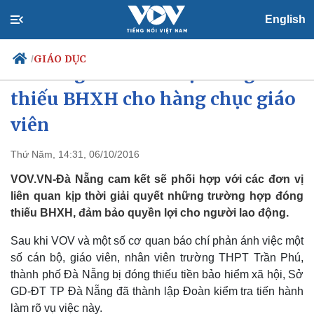
English
GIÁO DỤC
/
Đà Nẵng kiểm tra việc đóng
thiếu BHXH cho hàng chục giáo
viên
Chính trị
Xã hội
Đảng
Tin 24h
Thứ Năm, 14:31, 06/10/2016
Tổ chức nhân sự
Dự báo thời tiết
VOV.VN-Đà Nẵng cam kết sẽ phối hợp với các đơn vị
Quốc hội
Giáo dục
Nhận diện sự thật
Dấu ấn VOV
liên quan kịp thời giải quyết những trường hợp đóng
Việc làm
thiếu BHXH, đảm bảo quyền lợi cho người lao động.
Biển đảo
Sau khi VOV và một số cơ quan báo chí phản ánh việc một
số cán bộ, giáo viên, nhân viên trường THPT Trần Phú,
thành phố Đà Nẵng bị đóng thiếu tiền bảo hiểm xã hội, Sở
GD-ĐT TP Đà Nẵng đã thành lập Đoàn kiểm tra tiến hành
làm rõ vụ việc này.