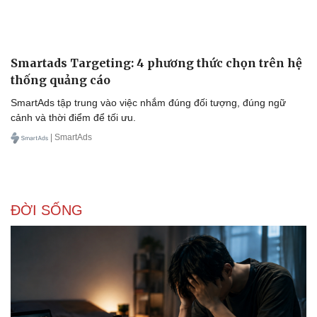
Văn hóa
Giải trí
Sân khấu - Điện ảnh
Nghệ sĩ
Văn học
Thời trang
Âm nhạc
Sao Việt
Di sản
Smartads Targeting: 4 phương thức chọn trên hệ
thống quảng cáo
SmartAds tập trung vào việc nhắm đúng đối tượng, đúng ngữ
cảnh và thời điểm để tối ưu.
| SmartAds