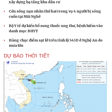
UBND xã Hải Hậu, tỉnh Ninh Bình thông báo thu hồi đất
xây dựng hạ tầng khu dân cư
Cứu sống nạn nhân thứ hai trong vụ 4 người bị sóng
cuốn tại Mũi Nghê
Bộ Y tế dự kiến bổ sung thuốc ung thư, bệnh hiếm vào
danh mục BHYT
Hàng chục điểm sạt lở trên tỉnh lộ 543D ở Nghệ An do
mưa lớn
TIN 24H