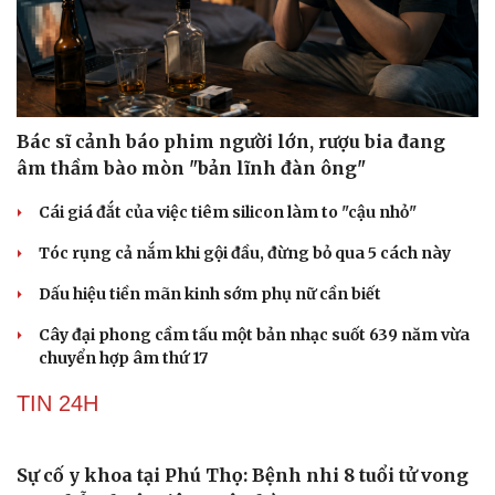
ĐỜI SỐNG
Bác sĩ cảnh báo phim người lớn, rượu bia đang
âm thầm bào mòn "bản lĩnh đàn ông"
Cái giá đắt của việc tiêm silicon làm to "cậu nhỏ"