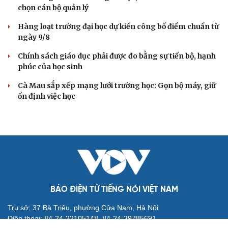
Áp thấp nhiệt đới suy yếu, Vịnh Bắc Bộ vẫn có gió
mạnh
Diễn biến mới nhất về áp thấp nhiệt đới trên biển Đông
Áp thấp nhiệt đới trên Biển Đông ít khả năng mạnh lên
thành bão
Thời tiết hôm nay 8/8: Hà Nội nắng 35 độ, Bắc Trung Bộ
có mưa dông cục bộ