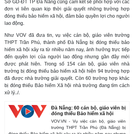
Sở GD-ĐT TP Đà Nẵng cũng cam kết sẽ phối hợp với các
đơn vị liên quan kịp thời giải quyết những trường hợp
đóng thiếu bảo hiểm xã hội, đảm bảo quyền lợi cho người
lao động.
Như VOV đã đưa tin, vụ việc cán bộ, giáo viên trường
THPT Trần Phú, thành phố Đà Nẵng bị đóng thiếu bảo
hiểm xã hội xảy ra từ nhiều năm nay, ảnh hưởng trực tiếp
đến quyền lợi của người lao động nhưng gần đây mới
Thế giới
Multimedia
được phát hiện. Trong số 154 cán bộ, giáo viên nhà
Quan sát
Video
trường bị đóng thiếu bảo hiểm xã hội hiện 94 trường hợp
Cuộc sống đó đây
Ảnh
đã được nhà trường giải quyết. Còn 60 trường hợp khác
Hồ sơ
E-Magazine
bị đóng thiếu Bảo hiểm Xã hội nhà trường đang tìm cách
Infographic
xử lý../.
Đà Nẵng: 60 cán bộ, giáo viên bị
đóng thiếu Bảo hiểm xã hội
VOV.VN - Vụ việc cán bộ, giáo viên
trường THPT Trần Phú (Đà Nẵng) bị
đóng thiếu Bảo hiểm xã hội xảy ra từ nhiều năm nay nhưng