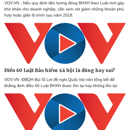
VOV.VN - Nếu quy định tiền lương đóng BHXH theo Luật mới gây
khó khăn cho doanh nghiệp, cần xem xét giảm những khoản phù
hợp hoặc giãn lộ trình sau năm 2018.
Sức khỏe
Đời sống
Dinh dưỡng - món ngon
Nhà đẹp
Cây thuốc
Blog
Sản phụ khoa
Tình yêu - Gia đình
Nhi khoa
Nam khoa
Làm đẹp - giảm cân
Phòng mạch online
Ăn sạch sống khỏe
Điều 60 Luật Bảo hiểm xã hội là đúng hay sai?
VOV.VN -ĐBQH Bùi Sĩ Lợi đề nghị Quốc hội nên tổng kết để
khẳng định điều 60 Luật BHXH được tồn tại hay không tồn tại.