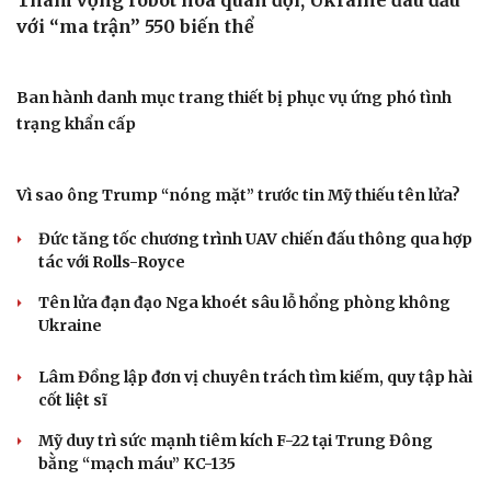
Cây đại phong cầm tấu một bản nhạc suốt 639 năm vừa
chuyển hợp âm thứ 17
Cái giá đắt của việc tiêm silicon làm to "cậu nhỏ"
Tóc rụng cả nắm khi gội đầu, đừng bỏ qua 5 cách này
Hôm nay vào tiết lập Thu 2026: Thời tiết sẽ thay đổi ra
sao?
Bôi nhọ trên mạng: Thế giới xử lý người tung tin xúc
phạm thế nào?
Chi phí xây nhà mái Nhật 1 tầng 3 phòng ngủ 100m2 hết
bao nhiêu tiền?
QUÂN SỰ - QUỐC PHÒNG
Tham vọng robot hóa quân đội, Ukraine đau đầu