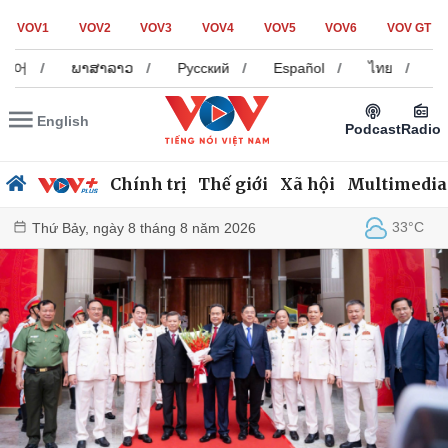
VOV1
VOV2
VOV3
VOV4
VOV5
VOV6
VOV GT
ພາສາລາວ
/
Русский
/
Español
/
ไทย
/
中文
/
English
Podcast
Radio
Chính trị
Thế giới
Xã hội
Multimedia
33°C
Thứ Bảy, ngày 8 tháng 8 năm 2026
Chính trị
Xã hội
Đảng
Tin 24h
Tổ chức nhân sự
Dự báo thời tiết
Quốc hội
Giáo dục
Nhận diện sự thật
Dấu ấn VOV
Việc làm