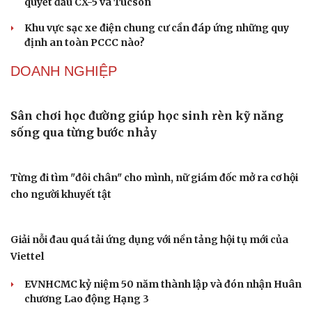
cuộc chiến giảm giá xe điện
Giải thưởng Car Choice Awards 2026 có thay đổi ở hạng
mục Dấu ấn của năm
Quy định mới về xử phạt không dùng ghế an toàn cho trẻ
em trên ô tô từ 15/8
Kawasaki KLE 500 2026 ra mắt giá 211 triệu đồng - Sự
hồi sinh ấn tượng
Gần 2.000 con ốc titan trên siêu xe Pagani có giá hơn
2,9 tỷ đồng
Triumph Tracker 400 và Thruxton 400 ra mắt: Thiết kế
độc đáo, động cơ mạnh hơn
Mitsubishi Destinator giảm giá gần 80 triệu đồng,
Văn hóa
Giải trí
quyết đấu CX-5 và Tucson