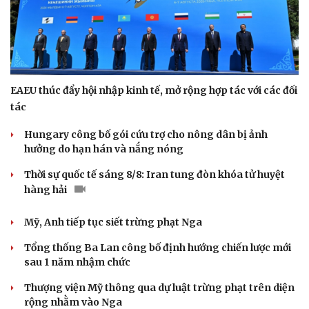
EAEU thúc đẩy hội nhập kinh tế, mở rộng hợp tác với các đối
tác
Hungary công bố gói cứu trợ cho nông dân bị ảnh
hưởng do hạn hán và nắng nóng
Doanh nghiệp
Công nghệ
Thời sự quốc tế sáng 8/8: Iran tung đòn khóa tử huyệt
Thông tin doanh nghiệp
Sành điệu
hàng hải
Doanh nghiệp 24h
Tin Công nghệ
Doanh nhân
Trải nghiệm
Vì cộng đồng
Chuyển đổi số
Mỹ, Anh tiếp tục siết trừng phạt Nga
Tổng thống Ba Lan công bố định hướng chiến lược mới
sau 1 năm nhậm chức
Thượng viện Mỹ thông qua dự luật trừng phạt trên diện
rộng nhằm vào Nga