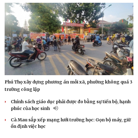
Thể thao
Ô tô - Xe máy
Bóng đá
Ô tô
Lịch thi đấu bóng đá
Xe máy
Thế giới thể thao
Tư vấn
eSports
Hậu trường
Phú Thọ xây dựng phương án mỗi xã, phường không quá 3
trường công lập
Chính sách giáo dục phải được đo bằng sự tiến bộ, hạnh
phúc của học sinh
Cà Mau sắp xếp mạng lưới trường học: Gọn bộ máy, giữ
ổn định việc học