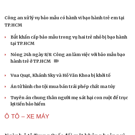
Ăn sạch sống khỏe
lại tăng
Vì sao giá vàng thế giới tăng nhưng trong nước lại
giảm?
Giá bạc hôm nay: Giá bạc trong nước ở mức 61,9 triệu
đồng/kg
Quảng Ninh chấm dứt hoạt động các cơ sở giết mổ nhỏ lẻ
trước ngày 31/10/2026
PHÁP LUẬT
Khởi tố vụ án buôn bán hàng nghìn sản phẩm giả
mạo thương hiệu
Bổ sung thẩm quyền xử phạt vi phạm hành chính với nhiều
chức danh