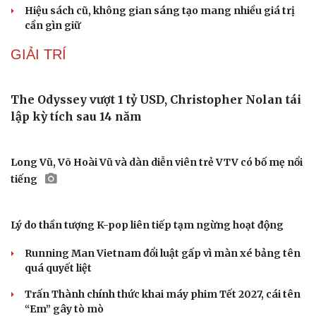
Du lịch
Podcast
Ấn tượng khai mạc Festival võ thuật quốc tế Hà Nội năm
Tư vấn
Câu chuyện thời sự
2026
Săn Tour
Đọc truyện đêm khuya
check-in
Cửa sổ tình yêu
Kể chuyện cho bé
Khai mạc Liên hoan Lân Sư Rồng quốc tế và Lễ hội đường
Hạt giống tâm hồn
phố Quy Nhơn - Gia Lai
Cần một hệ sinh thái trách nhiệm để ngăn âm nhạc lệch
chuẩn
Khi bảo tàng đưa hiện vật bước ra khỏi tủ kính trò
chuyện cùng công chúng
Khai mạc Lễ hội Việt Nam - Hàn Quốc TP Đà Nẵng năm
2026
“Chạm Việt Nam 2026”: Cùng thế hệ trẻ nuôi dưỡng văn
hóa Việt trên không gian số
Hiệu sách cũ, không gian sáng tạo mang nhiều giá trị