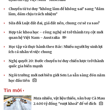
Chuyển từ tư duy "không làm để không sai" sang "dám
làm, dám chịu trách nhiệm"
Sửa đổi Luật đất đai, giá đất nền, chung cư sẽ ra sao?
Hợp tác khoa học – công nghệ sẽ trở thành trụ cột mới
quan hệ Việt Nam – Australia
Học tập và thực hành theo Bác: Nhiều người hy sinh lợi
ích cá nhân vì việc chung
Nghị quyết 20: Bước chuyển tư duy chiến lược trở thành
quốc gia biển mạnh
Ngôi trường mới nơi biên giới Sơn La sẵn sàng đón năm
học đầu tiên
Tin mới
Mưa nhiều, vật liệu thiếu, sân bay Cà Mau
2.400 tỷ đồng "vượt khoá" để về đích