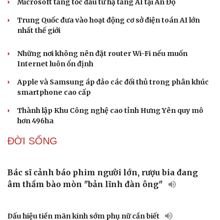
Sao Việt 7-8: Tiểu Vy khiến fan xuýt xoa với bộ ảnh mới
Cặp đôi Tom Holland và Zendaya đã bí mật kết hôn tại
dinh thự ở Surrey?
Thực hư Lưu Hiểu Khánh bị tình cũ kém 38 tuổi vượt
ngàn cây số đến Bắc Kinh đòi nợ
CÔNG NGHỆ
Vì sao các hãng từ bỏ pin tháo rời trên điện thoại?
Meta bị buộc bồi thường 567 triệu USD vì gây hại cho trẻ em
ChatGPT miễn phí được “cởi trói”, OpenAI thêm loạt tính
năng AI mới
Microsoft tăng tốc đầu tư hạ tầng AI tại Ấn Độ