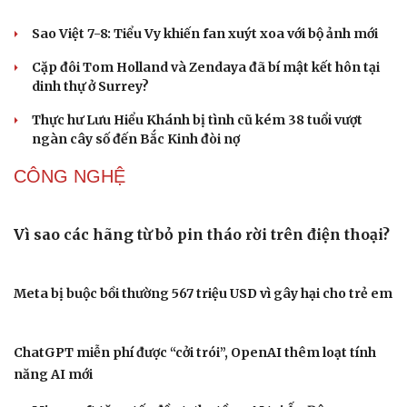
cần gìn giữ
GIẢI TRÍ
The Odyssey vượt 1 tỷ USD, Christopher Nolan tái
lập kỳ tích sau 14 năm
Long Vũ, Võ Hoài Vũ và dàn diễn viên trẻ VTV có bố mẹ nổi
tiếng
Lý do thần tượng K-pop liên tiếp tạm ngừng hoạt động
Running Man Vietnam đổi luật gấp vì màn xé bảng tên
quá quyết liệt
Trấn Thành chính thức khai máy phim Tết 2027, cái tên
“Em” gây tò mò