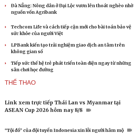
Sân khấu - Điện ảnh
Nghệ sĩ
Khu vực sạc xe điện chung cư cần đáp ứng những quy
Văn học
Thời trang
định an toàn PCCC nào?
Âm nhạc
Sao Việt
Di sản
DOANH NGHIỆP
Sân chơi học đường giúp học sinh rèn kỹ năng
sống qua từng bước nhảy
Từng đi tìm "đôi chân" cho mình, nữ giám đốc mở ra cơ hội
cho người khuyết tật
Giải nỗi đau quá tải ứng dụng với nền tảng hội tụ mới của
Viettel
EVNHCMC kỷ niệm 50 năm thành lập và đón nhận Huân
chương Lao động Hạng 3
Đà Nẵng: Nông dân ở Đại Lộc vươn lên thoát nghèo nhờ