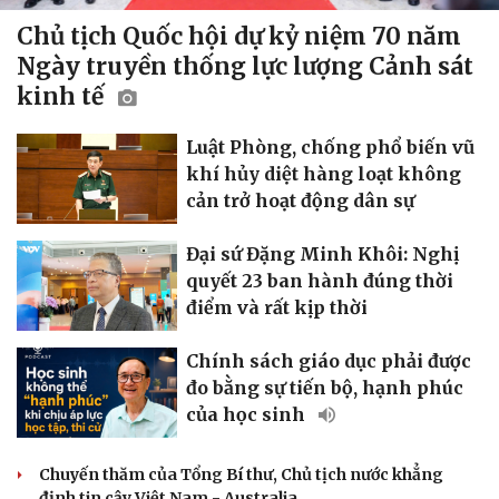
Biển đảo
Chủ tịch Quốc hội dự kỷ niệm 70 năm
Ngày truyền thống lực lượng Cảnh sát
kinh tế
Luật Phòng, chống phổ biến vũ
khí hủy diệt hàng loạt không
cản trở hoạt động dân sự
Đại sứ Đặng Minh Khôi: Nghị
quyết 23 ban hành đúng thời
điểm và rất kịp thời
Chính sách giáo dục phải được
đo bằng sự tiến bộ, hạnh phúc
của học sinh
Chuyến thăm của Tổng Bí thư, Chủ tịch nước khẳng
định tin cậy Việt Nam - Australia