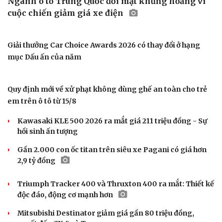
Công an xử lý vụ bảo mẫu có hành vi bạo hành trẻ em tại
TP.HCM
Bắt khẩn cấp bảo mẫu trong vụ hai trẻ nhỏ bị bạo hành
tại TP.HCM
Nóng 24h ngày 8/8: Công an làm việc với bảo mẫu bạo
hành trẻ ở TP.HCM
Vua Quạt, Khánh Sky và Hồ Văn Khoa bị khởi tố
Án tử hình cho tội mua bán trái phép chất ma túy
Tuyên án chung thân người mẹ sát hại con ruột để trục
lợi tiền bảo hiểm
Ô TÔ – XE MÁY
Ngành ô tô Trung Quốc đối mặt khủng hoảng vì