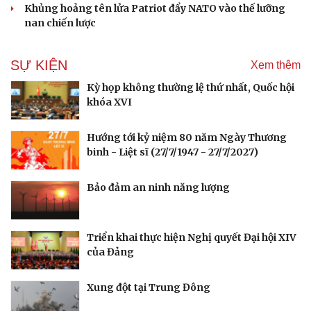
với “ma trận” 550 biến thể
Ban hành danh mục trang thiết bị phục vụ ứng phó tình
trạng khẩn cấp
Vì sao ông Trump “nóng mặt” trước tin Mỹ thiếu tên lửa?
Đức tăng tốc chương trình UAV chiến đấu thông qua hợp
tác với Rolls-Royce
Tên lửa đạn đạo Nga khoét sâu lỗ hổng phòng không
Ukraine
Lâm Đồng lập đơn vị chuyên trách tìm kiếm, quy tập hài
cốt liệt sĩ
Mỹ duy trì sức mạnh tiêm kích F-22 tại Trung Đông
bằng “mạch máu” KC-135
Khủng hoảng tên lửa Patriot đẩy NATO vào thế lưỡng