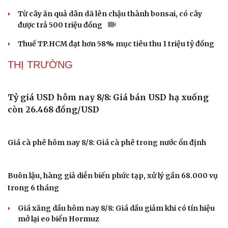
Sửa đổi Luật đất đai, giá đất nền, chung cư sẽ ra sao?
Khách tự tìm đến vườn mua, người trồng nhãn Hưng Yên
không mất công mời chào
Mưa nhiều, vật liệu thiếu, sân bay Cà Mau 2.400 tỷ đồng
"vượt khoá" để về đích
Nhân sự, máy móc nằm chờ mặt bằng ở cao tốc cửa ngõ
TP. Hồ Chí Minh
Chiến dịch “làm sạch” mã số thuế: Những trường hợp
nào bị rà soát?