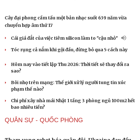
Trung Quốc đưa vào hoạt động cơ sở điện toán AI lớn
nhất thế giới
Những nơi không nên đặt router Wi-Fi nếu muốn
Internet luôn ổn định
Cải chính
Apple và Samsung áp đảo các đối thủ trong phân khúc
smartphone cao cấp
Thành lập Khu Công nghệ cao tỉnh Hưng Yên quy mô
hơn 496ha
ĐỜI SỐNG
Bác sĩ cảnh báo phim người lớn, rượu bia đang
âm thầm bào mòn "bản lĩnh đàn ông"
Dấu hiệu tiền mãn kinh sớm phụ nữ cần biết