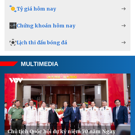
Tỷ giá hôm nay
Kinh tế
Thị trường
Bất động sản
Giá vàng
Khởi nghiệp
Tiêu dùng
Chứng khoán hôm nay
Tỷ giá
Chứng khoán
Lịch thi đấu bóng đá
Giá cà phê
MULTIMEDIA
Chủ tịch Quốc hội dự kỷ niệm 70 năm Ngày