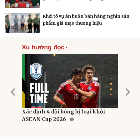
Quan sát
Video
Cuộc sống đó đây
Ảnh
Hồ sơ
E-Magazine
Khởi tố vụ án buôn bán hàng nghìn sản
Infographic
phẩm giả mạo thương hiệu
Xu hướng đọc
p tạm
Xác định 4 đội bóng bị loại khỏi
Long
ASEAN Cup 2026
viên