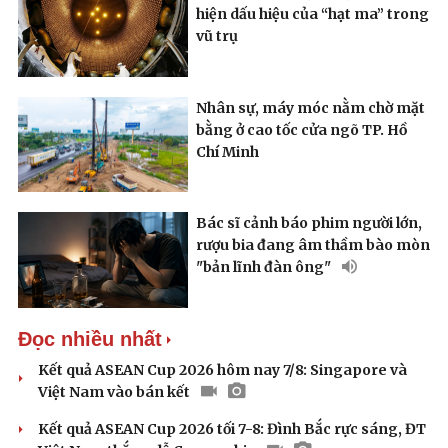
hiện dấu hiệu của “hạt ma” trong
vũ trụ
Nhân sự, máy móc nằm chờ mặt
Pháp luật
Quân sự - Quốc phòng
bằng ở cao tốc cửa ngõ TP. Hồ
Vụ án
Vũ khí
Chí Minh
Tin nóng
Việt Nam
Tư vấn luật
Phân tích
Bác sĩ cảnh báo phim người lớn,
rượu bia đang âm thầm bào mòn
"bản lĩnh đàn ông"
Đọc nhiều nhất
Kết quả ASEAN Cup 2026 hôm nay 7/8: Singapore và
Việt Nam vào bán kết
Kết quả ASEAN Cup 2026 tối 7-8: Đình Bắc rực sáng, ĐT