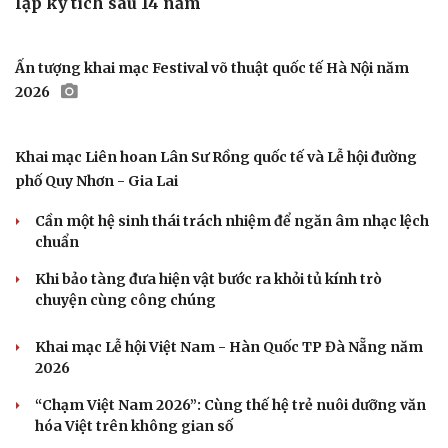
Indonesia bị loại khỏi ASEAN Cup 2026, Chủ tịch PSSI nói
gì?
Xác định 4 đội bóng bị loại khỏi ASEAN Cup 2026
HLV Kim Sang Sik đối mặt thực tế phũ phàng từ khán
giả Việt Nam
Dự đoán kết quả và đội hình ra sân trận Thái Lan vs
Myanmar ASEAN Cup 2026
Lịch thi đấu và trực tiếp bóng chuyền nữ hôm nay 8/8:
ĐT Việt Nam gặp Philippines
Lịch thi đấu và trực tiếp bóng đá Việt Nam hôm nay 8/8
VĂN HÓA
The Odyssey vượt 1 tỷ USD, Christopher Nolan tái
lập kỳ tích sau 14 năm