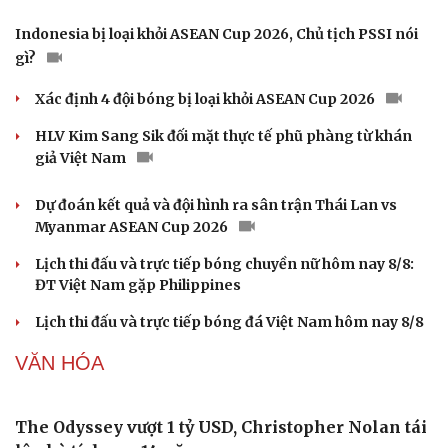
nguồn vốn Agribank
Techcom Life và cách tiếp cận mới cho bài toán bảo vệ
sức khỏe của người Việt
LPBank kiến tạo trải nghiệm giao dịch an tâm trên
không gian số
Tiếp sức thế hệ trẻ phát triển toàn diện ngay từ những
sân chơi học đường
THỂ THAO
Link xem trực tiếp Thái Lan vs Myanmar tại
ASEAN Cup 2026 hôm nay 8/8
“Tội đồ” của đội tuyển Indonesia xin lỗi người hâm mộ