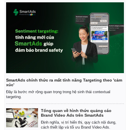
SmartAds chính thức ra mắt tính năng Targeting theo 'cảm
xúc'
Kinh tế
Thị trường
Đây là bước mở rộng quan trọng trong hệ sinh thái contextual
targeting.
Bất động sản
Giá vàng
Khởi nghiệp
Tiêu dùng
Tỷ giá
Tổng quan về hình thức quảng cáo
Brand Video Ads trên SmartAds
Chứng khoán
Định nghĩa, vị trí hiển thị, quy cách nội dung,
Giá cà phê
cách thiết lập và tối ưu Brand Video Ads.