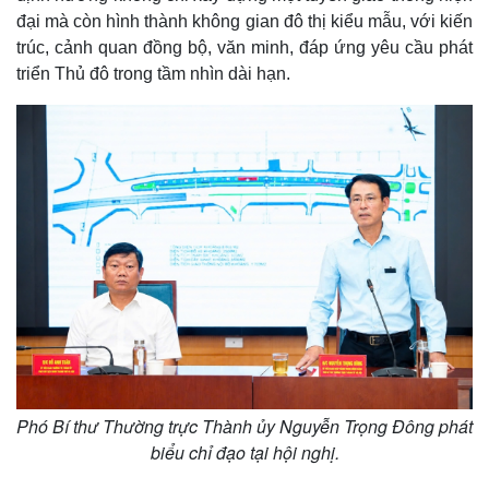
đại mà còn hình thành không gian đô thị kiểu mẫu, với kiến
trúc, cảnh quan đồng bộ, văn minh, đáp ứng yêu cầu phát
triển Thủ đô trong tầm nhìn dài hạn.
Thế giới
Multimedia
Quan sát
Video
Cuộc sống đó đây
Ảnh
Hồ sơ
E-Magazine
Infographic
Phó Bí thư Thường trực Thành ủy Nguyễn Trọng Đông phát
biểu chỉ đạo tại hội nghị.