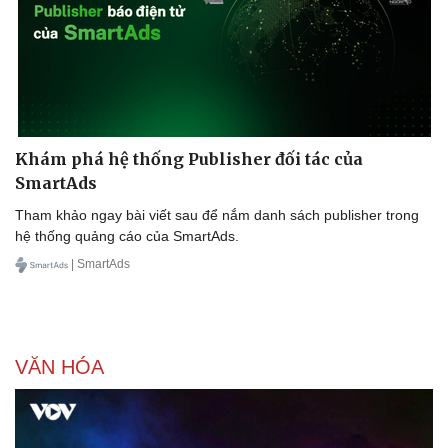
Doanh nghiệp
Công nghệ
Thông tin doanh nghiệp
Sành điệu
Doanh nghiệp 24h
Tin Công nghệ
Doanh nhân
Trải nghiệm
Vì cộng đồng
Chuyển đổi số
Khám phá hệ thống Publisher đối tác của
SmartAds
Tham khảo ngay bài viết sau để nắm danh sách publisher trong
hệ thống quảng cáo của SmartAds.
| SmartAds
VĂN HÓA