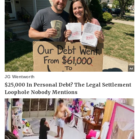
Pháp luật
Quân sự - Quốc phòng
Vụ án
Vũ khí
Tin nóng
Việt Nam
Tư vấn luật
Phân tích