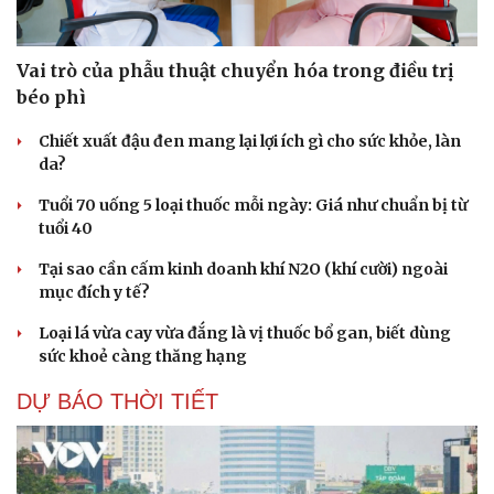
Vai trò của phẫu thuật chuyển hóa trong điều trị
béo phì
Chiết xuất đậu đen mang lại lợi ích gì cho sức khỏe, làn
da?
Tuổi 70 uống 5 loại thuốc mỗi ngày: Giá như chuẩn bị từ
tuổi 40
Tại sao cần cấm kinh doanh khí N2O (khí cười) ngoài
mục đích y tế?
Loại lá vừa cay vừa đắng là vị thuốc bổ gan, biết dùng
sức khoẻ càng thăng hạng
DỰ BÁO THỜI TIẾT