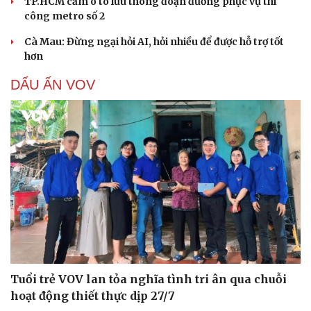
TP.HCM cấm ô tô lưu thông đoạn đường phục vụ thi
công metro số 2
Cà Mau: Đừng ngại hỏi AI, hỏi nhiều để được hỗ trợ tốt
hơn
DẤU ẤN VOV
Cải chính
Tuổi trẻ VOV lan tỏa nghĩa tình tri ân qua chuỗi
hoạt động thiết thực dịp 27/7