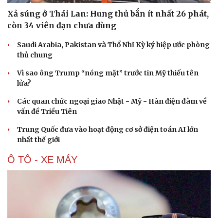
Xả súng ở Thái Lan: Hung thủ bắn ít nhất 26 phát,
còn 34 viên đạn chưa dùng
Saudi Arabia, Pakistan và Thổ Nhĩ Kỳ ký hiệp ước phòng
thủ chung
Vì sao ông Trump “nóng mặt” trước tin Mỹ thiếu tên
lửa?
Các quan chức ngoại giao Nhật - Mỹ - Hàn điện đàm về
Du lịch
Podcast
vấn đề Triều Tiên
Tư vấn
Câu chuyện thời sự
Săn Tour
Đọc truyện đêm khuya
Trung Quốc đưa vào hoạt động cơ sở điện toán AI lớn
check-in
Cửa sổ tình yêu
nhất thế giới
Kể chuyện cho bé
Hạt giống tâm hồn
Ô TÔ - XE MÁY