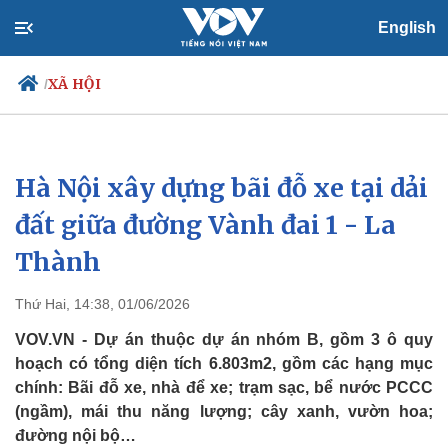
English
XÃ HỘI
/
Hà Nội xây dựng bãi đỗ xe tại dải
Chính trị
Xã hội
Đảng
Tin 24h
đất giữa đường Vành đai 1 - La
Tổ chức nhân sự
Dự báo thời tiết
Thành
Quốc hội
Giáo dục
Nhận diện sự thật
Dấu ấn VOV
Việc làm
Thứ Hai, 14:38, 01/06/2026
Biển đảo
VOV.VN - Dự án thuộc dự án nhóm B, gồm 3 ô quy
hoạch có tổng diện tích 6.803m2, gồm các hạng mục
chính: Bãi đỗ xe, nhà để xe; trạm sạc, bể nước PCCC
(ngầm), mái thu năng lượng; cây xanh, vườn hoa;
đường nội bộ…