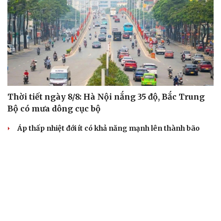
Thời tiết ngày 8/8: Hà Nội nắng 35 độ, Bắc Trung
Bộ có mưa dông cục bộ
Áp thấp nhiệt đới ít có khả năng mạnh lên thành bão
Áp thấp nhiệt đới trên Biển Đông gây gió mạnh, biển
động
Áp thấp nhiệt đới trên Vịnh Bắc Bộ có đi vào đất liền Việt
Nam?
Áp thấp nhiệt đới hình thành trên Vịnh Bắc Bộ, gió giật
cấp 8