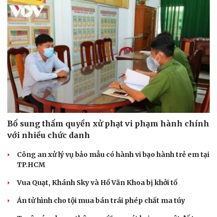
Văn hóa
Giải trí
Sân khấu - Điện ảnh
Nghệ sĩ
Văn học
Thời trang
Âm nhạc
Sao Việt
Bổ sung thẩm quyền xử phạt vi phạm hành chính
Di sản
với nhiều chức danh
Công an xử lý vụ bảo mẫu có hành vi bạo hành trẻ em tại
TP.HCM
Vua Quạt, Khánh Sky và Hồ Văn Khoa bị khởi tố
Án tử hình cho tội mua bán trái phép chất ma túy