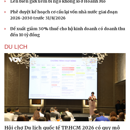
Lên biên giới xem bí ngô khổng lồ ở Hoành Mô
Phê duyệt kế hoạch cơ cấu lại vốn nhà nước giai đoạn
Sức khỏe
Đời sống
2026-2030 trước 31/8/2026
Dinh dưỡng - món ngon
Nhà đẹp
Cây thuốc
Blog
Đề xuất giảm 30% thuế cho hộ kinh doanh có doanh thu
Sản phụ khoa
Tình yêu - Gia đình
đến 10 tỷ đồng
Nhi khoa
DU LỊCH
Nam khoa
Làm đẹp - giảm cân
Phòng mạch online
Ăn sạch sống khỏe
Hội chợ Du lịch quốc tế TP.HCM 2026 có quy mô