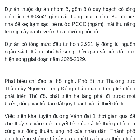
Dự án thuộc dự án nhóm B, gồm 3 ô quy hoạch có tổng
diện tích 6.803m2, gồm các hạng mục chính: Bãi đỗ xe,
nhà để xe; trạm sạc, bể nước PCCC (ngầm), mái thu năng
lượng; cây xanh, vườn hoa; đường nội bộ…
Dự án có tổng mức đầu tư hơn 2.921 tỷ đồng từ nguồn
ngân sách thành phố bổ sung; thời gian và tiến độ thực
hiện trong giai đoạn năm 2026-2029.
Phát biểu chỉ đạo tại hội nghị, Phó Bí thư Thường trực
Thành ủy Nguyễn Trọng Đông nhấn mạnh, trong tiến trình
phát triển Thủ đô, phát triển hạ tầng phải đi trước một
bước, đóng vai trò dẫn dắt quy hoạch và tái thiết đô thị.
Việc triển khai tuyến đường Vành đai 1 thời gian qua đã
cho thấy sự vào cuộc quyết liệt của cả hệ thống chính trị
cùng sự đồng thuận, ủng hộ của nhân dân. Thành phố
định hướng không chỉ xây dựng một tuyến giao thông hiện