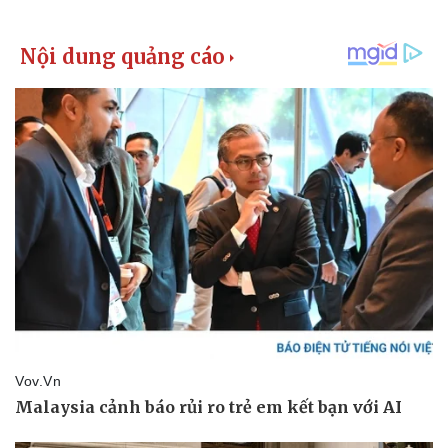
Vụ án
Vũ khí
Tin nóng
Việt Nam
Tư vấn luật
Phân tích