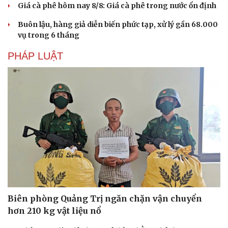
Giá cà phê hôm nay 8/8: Giá cà phê trong nước ổn định
Buôn lậu, hàng giả diễn biến phức tạp, xử lý gần 68.000
vụ trong 6 tháng
PHÁP LUẬT
Du lịch
Podcast
Tư vấn
Câu chuyện thời sự
Biên phòng Quảng Trị ngăn chặn vận chuyển
Săn Tour
Đọc truyện đêm khuya
hơn 210 kg vật liệu nổ
check-in
Cửa sổ tình yêu
Kể chuyện cho bé