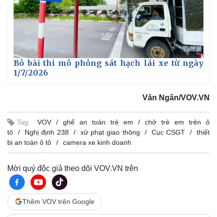
Giá cà phê
Bỏ bài thi mô phỏng sát hạch lái xe từ ngày
1/7/2026
Văn Ngân/VOV.VN
Tag:
VOV
ghế an toàn trẻ em
chở trẻ em trên ô
tô
Nghị định 238
xử phạt giao thông
Cục CSGT
thiết
bị an toàn ô tô
camera xe kinh doanh
Mời quý độc giả theo dõi VOV.VN trên
Thêm VOV trên Google