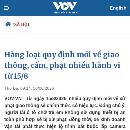
English
XÃ HỘI
/
Hàng loạt quy định mới về giao
Chính trị
Xã hội
Đảng
Tin 24h
thông, cấm, phạt nhiều hành vi
Tổ chức nhân sự
Dự báo thời tiết
từ 15/8
Quốc hội
Giáo dục
Nhận diện sự thật
Dấu ấn VOV
Việc làm
Thứ Ba, 09:14, 30/06/2026
Biển đảo
VOV.VN - Từ ngày 15/8/2026, nhiều quy định mới về xử
phạt giao thông sẽ chính thức có hiệu lực. Đáng chú ý,
người lái ô tô chở trẻ em không sử dụng thiết bị an
toàn phù hợp sẽ bị xử phạt; đồng thời, xe kinh doanh
vận tải phải thực hiện lộ trình bắt buộc lắp camera