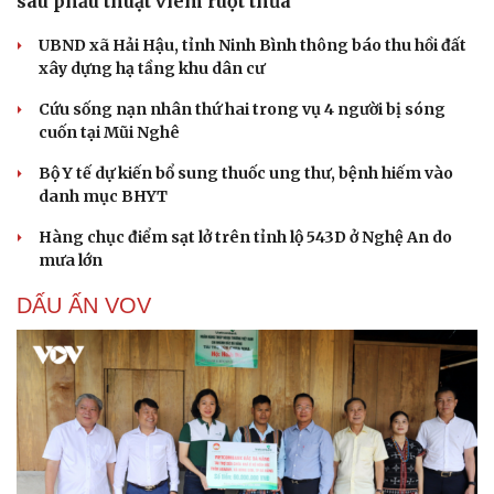
sau phẫu thuật viêm ruột thừa
UBND xã Hải Hậu, tỉnh Ninh Bình thông báo thu hồi đất
xây dựng hạ tầng khu dân cư
Cứu sống nạn nhân thứ hai trong vụ 4 người bị sóng
cuốn tại Mũi Nghê
Bộ Y tế dự kiến bổ sung thuốc ung thư, bệnh hiếm vào
danh mục BHYT
Hàng chục điểm sạt lở trên tỉnh lộ 543D ở Nghệ An do
mưa lớn
DẤU ẤN VOV