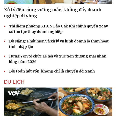
Xử lý đến cùng vướng mắc, không đẩy doanh
nghiệp đi vòng
Thí điểm phường XHCN Lào Cai: Khi chính quyền xoay
sở thủ tục thay doanh nghiệp
Đà Nẵng: Phát hiện và xử lý vụ kinh doanh lô than hoạt
tính nhập lậu
Hưng Yên tổ chức Lễ hội và xúc tiến thương mại nhãn
lồng năm 2026
Bài toán hút vốn, không chỉ là chuyển đổi xanh
Văn hóa
Giải trí
DU LỊCH
Sân khấu - Điện ảnh
Nghệ sĩ
Văn học
Thời trang
Âm nhạc
Sao Việt
Di sản