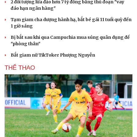
2 đối tượng lừa đảo hơn 7 tỷ đồng bằng thủ đoạn "vay
Hạt giống tâm hồn
đáo hạn ngân hàng"
Tạm giam cha dượng hành hạ, bắt bé gái 11 tuổi quỳ đến
1 giờ sáng
Bị bắt sau khi qua Campuchia mua súng quân dụng để
"phòng thân"
Bắt giam nữ TikToker Phượng Nguyễn
THỂ THAO