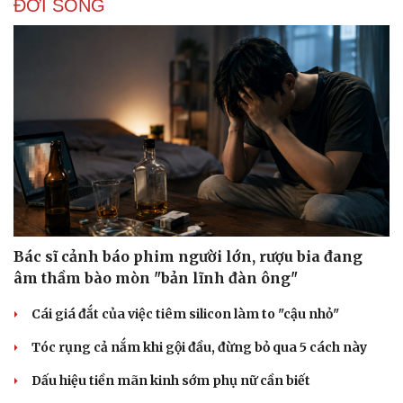
ĐỜI SỐNG
Sức khỏe
Đời sống
Dinh dưỡng - món ngon
Nhà đẹp
Cây thuốc
Blog
Sản phụ khoa
Tình yêu - Gia đình
Nhi khoa
Nam khoa
Bác sĩ cảnh báo phim người lớn, rượu bia đang
Làm đẹp - giảm cân
Phòng mạch online
âm thầm bào mòn "bản lĩnh đàn ông"
Ăn sạch sống khỏe
Cái giá đắt của việc tiêm silicon làm to "cậu nhỏ"
Tóc rụng cả nắm khi gội đầu, đừng bỏ qua 5 cách này
Dấu hiệu tiền mãn kinh sớm phụ nữ cần biết