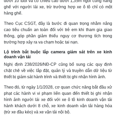
dưới 10 tuổi và có chiều cao dưới 1,35m ngồi cùng hàng
ghế với người lái xe, trừ trường hợp xe ô tô chỉ có một
hàng ghế.
Theo Cục CSGT, đây là bước đi quan trọng nhằm nâng
cao tiêu chuẩn an toàn đối với trẻ em khi tham gia giao
thông, góp phần giảm thiểu nguy cơ thương tích trong
trường hợp xảy ra va chạm hoặc tai nạn.
Lộ trình bắt buộc lắp camera giám sát trên xe kinh
doanh vận tải
Nghị định 238/2026/NĐ-CP cũng bổ sung các quy định
chặt chẽ về việc lắp đặt, quản lý và truyền dẫn dữ liệu từ
Thế giới
Multimedia
thiết bị giám sát hành trình và thiết bị ghi nhận hình ảnh.
Quan sát
Video
Theo đó, từ ngày 1/1/2028, cơ quan chức năng bắt đầu xử
Cuộc sống đó đây
Ảnh
Hồ sơ
E-Magazine
phạt các hành vi vi phạm liên quan đến thiết bị ghi nhận
Infographic
hình ảnh người lái xe đối với xe ô tô kinh doanh vận tải
hành khách dưới 8 chỗ, xe kinh doanh vận tải hàng hóa
(trừ xe đầu kéo) và xe vận tải nội bộ.