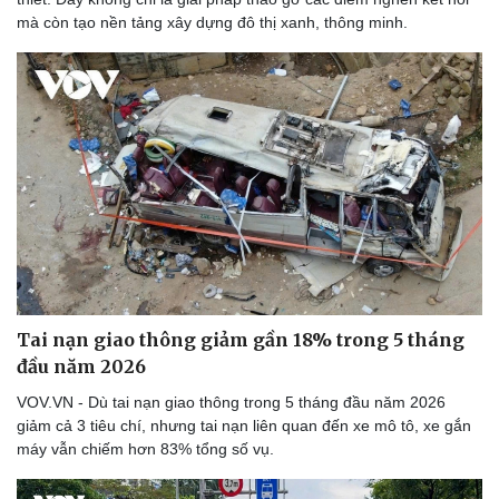
mà còn tạo nền tảng xây dựng đô thị xanh, thông minh.
Doanh nghiệp
Công nghệ
Thông tin doanh nghiệp
Sành điệu
Doanh nghiệp 24h
Tin Công nghệ
Doanh nhân
Trải nghiệm
Vì cộng đồng
Chuyển đổi số
Tai nạn giao thông giảm gần 18% trong 5 tháng
đầu năm 2026
VOV.VN - Dù tai nạn giao thông trong 5 tháng đầu năm 2026
giảm cả 3 tiêu chí, nhưng tai nạn liên quan đến xe mô tô, xe gắn
máy vẫn chiếm hơn 83% tổng số vụ.