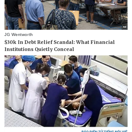
Thể thao
Ô tô - Xe máy
Bóng đá
Ô tô
Lịch thi đấu bóng đá
Xe máy
Thế giới thể thao
Tư vấn
eSports
Hậu trường