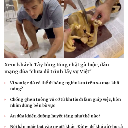
Xem khách Tây lúng túng chặt gà luộc, dân
mạng đùa "chưa đủ trình lấy vợ Việt"
Vì sao lạc đà có thể đi hàng nghìn km trên sa mạc khô
nóng?
Chồng ghen tuông vô cớ từ khi tôi đi làm giúp việc, hôn
nhân đứng bên bờ vực
Ăn dứa khiến đường huyết tăng như thế nào?
Nói bắn nước bọt vào người khác: Đừng để khó xử cho cả
hai