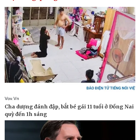
Kinh tế
Thị trường
Bất động sản
Giá vàng
Khởi nghiệp
Tiêu dùng
Tỷ giá
Chứng khoán