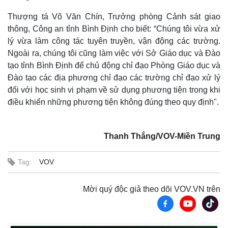
Thượng tá Võ Văn Chín, Trưởng phòng Cảnh sát giao
thông, Công an tỉnh Bình Định cho biết: “Chúng tôi vừa xử
lý vừa làm công tác tuyên truyền, vận động các trường.
Ngoài ra, chúng tôi cũng làm việc với Sở Giáo dục và Đào
tạo tỉnh Bình Định để chủ động chỉ đạo Phòng Giáo dục và
Đào tạo các địa phương chỉ đạo các trường chỉ đạo xử lý
đối với học sinh vi phạm về sử dụng phương tiện trong khi
điều khiển những phương tiện không đúng theo quy định".
Thanh Thắng/VOV-Miền Trung
Thế giới
Multimedia
Quan sát
Video
Tag:
VOV
Cuộc sống đó đây
Ảnh
Hồ sơ
E-Magazine
Mời quý độc giả theo dõi VOV.VN trên
Infographic