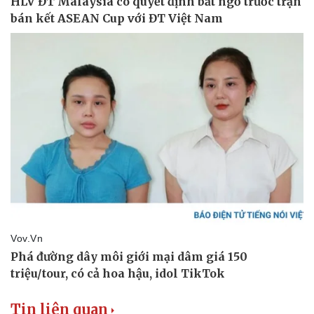
Vụ án
Vũ khí
Tin nóng
Việt Nam
Tư vấn luật
Phân tích
Tin liên quan