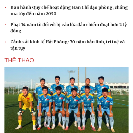
Ban hành Quy chế hoạt động Ban Chỉ đạo phòng, chống
ma túy đến năm 2030
Phạt 14 năm tù đối với bị cáo lừa đảo chiếm đoạt hơn 2 tỷ
đồng
Cảnh sát kinh tế Hải Phòng: 70 năm bản lĩnh, trí tuệ và
tận tụy
THỂ THAO
Văn hóa
Giải trí
Sân khấu - Điện ảnh
Nghệ sĩ
Văn học
Thời trang
Âm nhạc
Sao Việt
Di sản