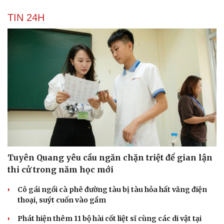
TIN 24H
Tuyên Quang yêu cầu ngăn chặn triệt để gian lận
thi cử trong năm học mới
Cô gái ngồi cà phê đường tàu bị tàu hỏa hất văng điện
thoại, suýt cuốn vào gầm
Phát hiện thêm 11 bộ hài cốt liệt sĩ cùng các di vật tại
Công viên Lê Thị Riêng