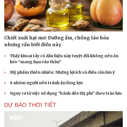
Chiết xuất hạt mơ: Dưỡng ẩm, chống lão hóa
nhưng cần biết điều này
Thấy khoai tây có dấu hiệu này tuyệt đối không nên ăn
kẻo “mang họa vào thân"
Mỹ phẩm thiên nhiên: Những lợi ích và điều cần lưu ý
6 nhóm người nên tránh ăn lòng lợn
Nguy cơ từ việc sử dụng “bánh dẻo thị phi” theo trào lưu
DỰ BÁO THỜI TIẾT