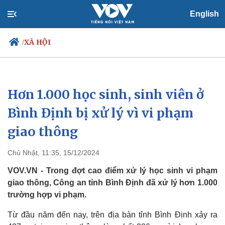
English
XÃ HỘI
/
Hơn 1.000 học sinh, sinh viên ở
Chính trị
Xã hội
Đảng
Tin 24h
Bình Định bị xử lý vì vi phạm
Tổ chức nhân sự
Dự báo thời tiết
giao thông
Quốc hội
Giáo dục
Nhận diện sự thật
Dấu ấn VOV
Việc làm
Chủ Nhật, 11:35, 15/12/2024
Biển đảo
VOV.VN - Trong đợt cao điểm xử lý học sinh vi phạm
giao thông, Công an tỉnh Bình Định đã xử lý hơn 1.000
trường hợp vi phạm.
Từ đầu năm đến nay, trên địa bàn tỉnh Bình Định xảy ra