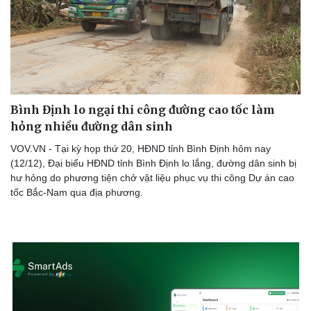
Thể thao
Ô tô - Xe máy
Bóng đá
Ô tô
Lịch thi đấu bóng đá
Xe máy
Thế giới thể thao
Tư vấn
eSports
Hậu trường
Bình Định lo ngại thi công đường cao tốc làm
hỏng nhiều đường dân sinh
VOV.VN - Tại kỳ họp thứ 20, HĐND tỉnh Bình Định hôm nay
(12/12), Đại biểu HĐND tỉnh Bình Định lo lắng, đường dân sinh bị
hư hỏng do phương tiện chở vật liệu phục vụ thi công Dự án cao
tốc Bắc-Nam qua địa phương.