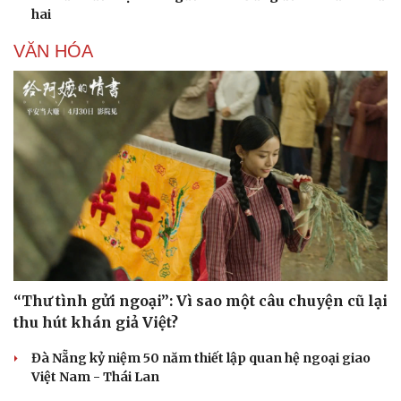
VĂN HÓA
Doanh nghiệp
Công nghệ
Thông tin doanh nghiệp
Sành điệu
Doanh nghiệp 24h
Tin Công nghệ
Doanh nhân
Trải nghiệm
Vì cộng đồng
Chuyển đổi số
“Thư tình gửi ngoại”: Vì sao một câu chuyện cũ lại
thu hút khán giả Việt?
Đà Nẵng kỷ niệm 50 năm thiết lập quan hệ ngoại giao
Việt Nam - Thái Lan
Vì sao phần mới “PAW Patrol: Phim khủng long” đáng