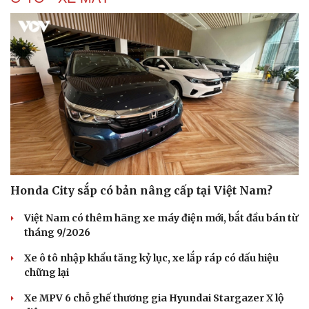
Honda City sắp có bản nâng cấp tại Việt Nam?
Việt Nam có thêm hãng xe máy điện mới, bắt đầu bán từ
tháng 9/2026
Du lịch
Podcast
Xe ô tô nhập khẩu tăng kỷ lục, xe lắp ráp có dấu hiệu
chững lại
Tư vấn
Câu chuyện thời sự
Săn Tour
Đọc truyện đêm khuya
Xe MPV 6 chỗ ghế thương gia Hyundai Stargazer X lộ
check-in
Cửa sổ tình yêu
diện
Kể chuyện cho bé