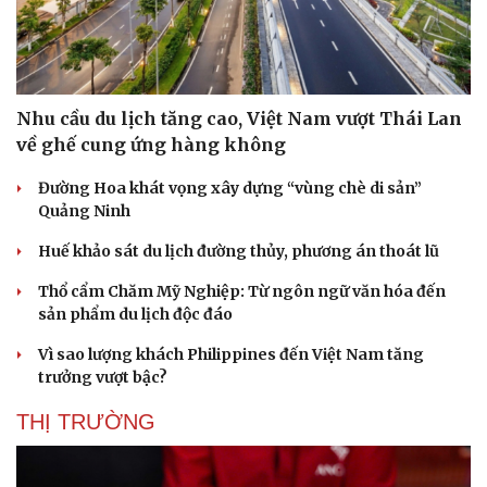
Nhu cầu du lịch tăng cao, Việt Nam vượt Thái Lan
về ghế cung ứng hàng không
Sức khỏe
Đời sống
Đường Hoa khát vọng xây dựng “vùng chè di sản”
Quảng Ninh
Dinh dưỡng - món ngon
Nhà đẹp
Cây thuốc
Blog
Huế khảo sát du lịch đường thủy, phương án thoát lũ
Sản phụ khoa
Tình yêu - Gia đình
Nhi khoa
Thổ cẩm Chăm Mỹ Nghiệp: Từ ngôn ngữ văn hóa đến
Nam khoa
sản phẩm du lịch độc đáo
Làm đẹp - giảm cân
Phòng mạch online
Vì sao lượng khách Philippines đến Việt Nam tăng
Ăn sạch sống khỏe
trưởng vượt bậc?
THỊ TRƯỜNG