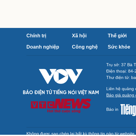
Chính trị
Xã hội
Thế giới
Doanh nghiệp
Công nghệ
Sức khỏe
Trụ sở: 37 Bà 
Điện thoại: 84
Thư điện tử: b
Liên hệ quảng
BÁO ĐIỆN TỬ TIẾNG NÓI VIỆT NAM
Báo giá quảng 
Báo in
Không được sao chép lại bất kỳ thông tin nào từ websit