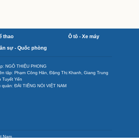
ể thao
Ô tô - Xe máy
ân sự - Quốc phòng
tập: NGÔ THIỆU PHONG
ên tập: Phạm Công Hân, Đặng Thị Khanh, Giang Trung
 Tuyết Yến
ủ quản: ĐÀI TIẾNG NÓI VIỆT NAM
ệt Nam