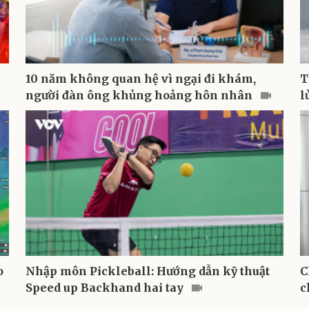
10 năm không quan hệ vì ngại đi khám,
T
người đàn ông khủng hoảng hôn nhân
l
o
Nhập môn Pickleball: Hướng dẫn kỹ thuật
C
Speed up Backhand hai tay
c