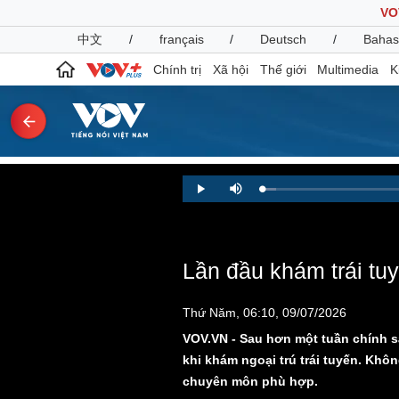
VO
中文
/
français
/
Deutsch
/
Bahas
Chính trị
Xã hội
Thế giới
Multimedia
K
Chính trị
Xã hội
Loaded
:
Play
Mute
2.11%
Đảng
Tin 24h
Tổ chức nhân sự
Dự báo thời tiết
Quốc hội
Giáo dục
Nhận diện sự thật
Dấu ấn VOV
Lần đầu khám trái tu
Việc làm
Biển đảo
Thứ Năm, 06:10, 09/07/2026
Pháp luật
Quân sự - Quốc phòng
VOV.VN - Sau hơn một tuần chính s
Vụ án
Vũ khí
khi khám ngoại trú trái tuyến. Khô
Tin nóng
Việt Nam
chuyên môn phù hợp.
Tư vấn luật
Phân tích