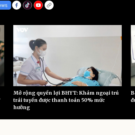
eSports
V
Hậu trường
Văn hóa
Giải trí
D
Sân khấu - Điện ảnh
Nghệ sĩ
Văn học
Thời trang
Âm nhạc
Sao Việt
c
Di sản
Mở rộng quyền lợi BHYT: Khám ngoại trú
B
T
trái tuyến được thanh toán 50% mức
đ
hưởng