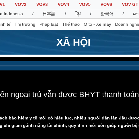
V1
VOV2
VOV3
VOV4
VOV5
VOV6
VOV GT
a Indonesia
/
日本語
/
ខ្មែរ
/
한국어
/
ພາ
inh tế
Thị trường
Pháp luật
Thể thao
Ô tô - Xe máy
Doanh nghi
XÃ HỘI
Thế giới
Multimedia
K
Quan sát
Video
B
Cuộc sống đó đây
Ảnh
K
Hồ sơ
E-Magazine
Infographic
yến ngoại trú vẫn được BHYT thanh toán
Thể thao
Ô tô - Xe máy
D
ách bảo hiểm y tế mới có hiệu lực, nhiều người dân lần đầu đượ
Bóng đá
Ô tô
T
ng chỉ giảm gánh nặng tài chính, quy định mới còn giúp người bệ
Lịch thi đấu bóng đá
Xe máy
Thế giới thể thao
Tư vấn