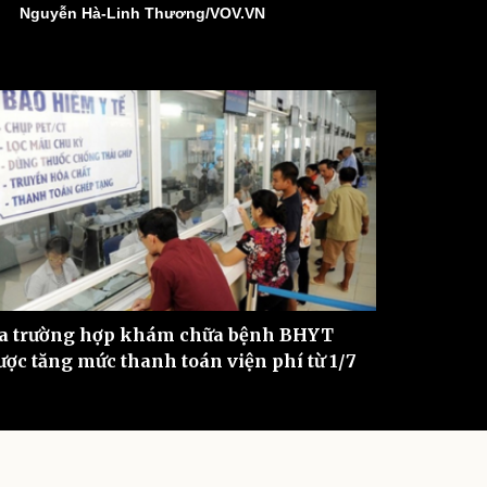
Nguyễn Hà-Linh Thương/VOV.VN
ì cộng đồng
Chuyển đổi số
u lịch
Podcast
Tư vấn
Câu chuyện thời sự
Săn Tour
Đọc truyện đêm khuya
heck-in
Cửa sổ tình yêu
Kể chuyện cho bé
Hạt giống tâm hồn
a trường hợp khám chữa bệnh BHYT
ược tăng mức thanh toán viện phí từ 1/7