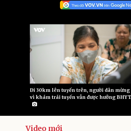
Sức khỏe
Đời sống
Dinh dưỡng - món ngon
Nhà đẹp
Cây thuốc
Blog
Sản phụ khoa
Tình yêu - Gia đình
Nhi khoa
Nam khoa
Làm đẹp - giảm cân
Phòng mạch online
Ăn sạch sống khỏe
Cải chính
Đi 30km lên tuyến trên, người dân mừng
vì khám trái tuyến vẫn được hưởng BHY
Video mới