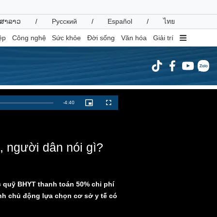
ສາລາວ
/
Русский
/
Español
/
ไทย
ệp
Công nghệ
Sức khỏe
Đời sống
Văn hóa
Giải trí
inh tế
Thị trường
Remaining
-
4:40
Picture-
Fullscreen
in-
ất động sản
Giá vàng
Picture
Time
hởi nghiệp
Tiêu dùng
Tỷ giá
Chứng khoán
, người dân nói gì?
Giá cà phê
oanh nghiệp
Công nghệ
c quỹ BHYT thanh toán 50% chi phí
hông tin doanh nghiệp
Sành điệu
nh chủ động lựa chọn cơ sở y tế có
Doanh nghiệp 24h
Tin Công nghệ
Doanh nhân
Trải nghiệm