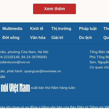
Xem thêm
Multimedia
Kinh tế
Thị trường
Pháp luật
Th
Đời sống
Văn hóa
Giải trí
Du lịch
Qu
Triệu, phường Cửa Nam, Hà Nội
Tổng Biên 
-24-22105148, 84-24-39785691
Phó Tổng Bi
aodientuvov@vov.vn
Sơn, Nguyễn
Cơ quan ch
 cáo, phát hành: quangcao@vovnews.vn
cáo
xuất bản thứ Năm hàng tuần
e này khi chưa có sự đồng ý bằng văn bản của Báo Điện tử Tiếng nói Vi