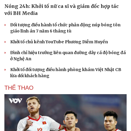
Nóng 24h: Khởi tố nữ ca sĩ và giám đốc hợp tác
với BH Media
Đối tượng điều hành tổ chức phản động núp bóng tôn
giáo lĩnh án 7 năm 6 tháng tù
Khởi tố chủ kênh YouTube Phương Diễm Huyền
Đình chỉ hiệu trưởng liên quan đường dây cá độ bóng đá
ở Nghệ An
Khởi tố đối tượng điều hành phòng khám Việt Nhật CB
lừa dối khách hàng
THỂ THAO
Du lịch
Podcast
Tư vấn
Câu chuyện thời sự
Săn Tour
Đọc truyện đêm khuya
check-in
Cửa sổ tình yêu
Kể chuyện cho bé