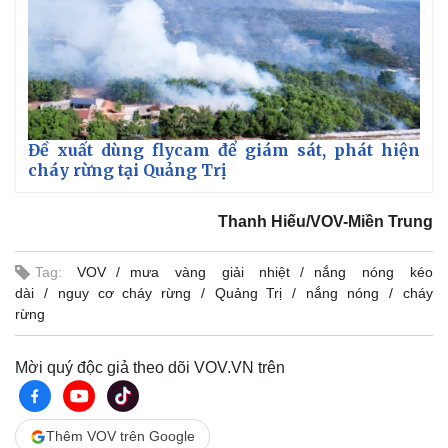
Đề xuất dùng flycam để giám sát, phát hiện
cháy rừng tại Quảng Trị
Thanh Hiếu/VOV-Miền Trung
Tag:
VOV
mưa vàng giải nhiệt
nắng nóng kéo
dài
nguy cơ cháy rừng
Quảng Trị
nắng nóng
cháy
rừng
Kinh tế
Thị trường
Mời quý độc giả theo dõi VOV.VN trên
Bất động sản
Giá vàng
Khởi nghiệp
Tiêu dùng
Tỷ giá
Thêm VOV trên Google
Chứng khoán