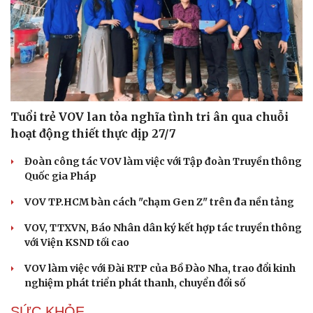
Tuổi trẻ VOV lan tỏa nghĩa tình tri ân qua chuỗi
hoạt động thiết thực dịp 27/7
Đoàn công tác VOV làm việc với Tập đoàn Truyền thông
Quốc gia Pháp
VOV TP.HCM bàn cách "chạm Gen Z" trên đa nền tảng
VOV, TTXVN, Báo Nhân dân ký kết hợp tác truyền thông
với Viện KSND tối cao
VOV làm việc với Đài RTP của Bồ Đào Nha, trao đổi kinh
nghiệm phát triển phát thanh, chuyển đổi số
SỨC KHỎE