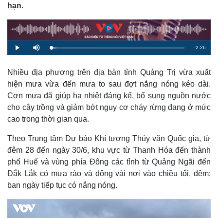
hạn.
R
-
2:26
L
P
M
o
l
u
a
a
t
e
d
y
e
e
Nhiều địa phương trên địa bàn tỉnh Quảng Trị vừa xuất
d
m
:
hiện mưa vừa đến mưa to sau đợt nắng nóng kéo dài.
4
.
a
1
Cơn mưa đã giúp hạ nhiệt đáng kể, bổ sung nguồn nước
8
%
cho cây trồng và giảm bớt nguy cơ cháy rừng đang ở mức
i
cao trong thời gian qua.
n
i
Theo Trung tâm Dự báo Khí tượng Thủy văn Quốc gia, từ
đêm 28 đến ngày 30/6, khu vực từ Thanh Hóa đến thành
n
phố Huế và vùng phía Đông các tỉnh từ Quảng Ngãi đến
g
Đắk Lắk có mưa rào và dông vài nơi vào chiều tối, đêm;
T
ban ngày tiếp tục có nắng nóng.
i
m