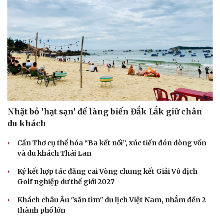
Nhặt bỏ 'hạt sạn' để làng biển Đắk Lắk giữ chân
du khách
Cần Thơ cụ thể hóa “Ba kết nối”, xúc tiến đón dòng vốn
Văn hóa
Giải trí
và du khách Thái Lan
Sân khấu - Điện ảnh
Nghệ sĩ
Văn học
Thời trang
Ký kết hợp tác đăng cai Vòng chung kết Giải Vô địch
Âm nhạc
Sao Việt
Golf nghiệp dư thế giới 2027
Di sản
Khách châu Âu "săn tìm" du lịch Việt Nam, nhắm đến 2
thành phố lớn