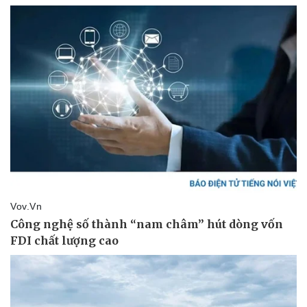
Vụ án
Vũ khí
Tin nóng
Việt Nam
Tư vấn luật
Phân tích