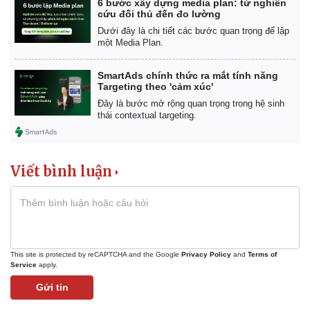
6 bước xây dựng media plan: từ nghiên
cứu đối thủ đến đo lường
Dưới đây là chi tiết các bước quan trọng để lập
một Media Plan.
SmartAds chính thức ra mắt tính năng
Targeting theo 'cảm xúc'
Đây là bước mở rộng quan trọng trong hệ sinh
thái contextual targeting.
Viết bình luận
This site is protected by reCAPTCHA and the Google
Privacy Policy
and
Terms of
Service
apply.
Gửi tin