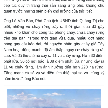
tiếp tục duy trì trạng thái sẵn sàng ứng phó, không chủ
g
quan trước những diễn biến khó lường của thời tiết.
T
i
Ông Lê Văn Bảo, Phó Chủ tịch UBND tỉnh Quảng Trị cho
biết, những vụ cháy rừng xảy ra thời gian qua đã gây
m
nhiều khó khăn cho công tác phòng cháy, chữa cháy rừng
e
trên địa bàn. “Trong thời gian vừa qua, nhiều đợt nắng
nóng gay gắt kéo dài, rồi nguyên nhân gây cháy gió Tây
Nam hoạt động mạnh, độ ẩm thấp, nguy cơ cháy rừng rất
cao. Và đã thực tế nó xảy ra 11 vụ cháy rừng. Hơn 30 điểm
phát lửa, 30 có nơi báo là 38 điểm phát lửa, nhưng xảy ra
11 vụ cháy rừng, làm ảnh hưởng đến hơn 220 ha rừng.
Tăng mạnh cả số vụ và diện tích thiệt hại so với cùng kỳ
năm trước”, ông Bảo nói.