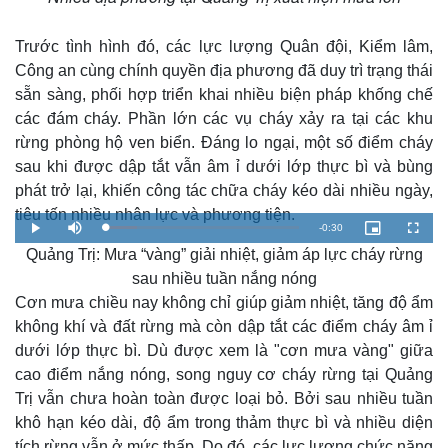
Trước tình hình đó, các lực lượng Quân đội, Kiểm lâm,
Công an cùng chính quyền địa phương đã duy trì trạng thái
sẵn sàng, phối hợp triển khai nhiều biện pháp khống chế
các đám cháy. Phần lớn các vụ cháy xảy ra tại các khu
rừng phòng hộ ven biển. Đáng lo ngại, một số điểm cháy
sau khi được dập tắt vẫn âm ỉ dưới lớp thực bì và bùng
phát trở lại, khiến công tác chữa cháy kéo dài nhiều ngày,
tiêu tốn nhiều nhân lực và phương tiện.
R
-
0:30
L
P
M
P
F
o
l
u
i
u
a
Quảng Trị: Mưa “vàng” giải nhiệt, giảm áp lực cháy rừng
a
t
c
l
e
d
y
e
t
l
e
u
s
sau nhiều tuần nắng nóng
d
r
c
m
:
e
r
Cơn mưa chiều nay không chỉ giúp giảm nhiệt, tăng độ ẩm
1
-
e
6
i
e
a
.
n
n
không khí và đất rừng mà còn dập tắt các điểm cháy âm ỉ
4
-
8
P
dưới lớp thực bì. Dù được xem là "cơn mưa vàng" giữa
i
%
i
c
cao điểm nắng nóng, song nguy cơ cháy rừng tại Quảng
t
n
u
r
Trị vẫn chưa hoàn toàn được loại bỏ. Bởi sau nhiều tuần
e
i
khô hạn kéo dài, độ ẩm trong thảm thực bì và nhiều diện
n
tích rừng vẫn ở mức thấp. Do đó, các lực lượng chức năng