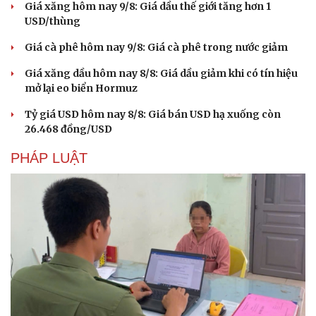
Giá xăng hôm nay 9/8: Giá dầu thế giới tăng hơn 1
Hạt giống tâm hồn
USD/thùng
Giá cà phê hôm nay 9/8: Giá cà phê trong nước giảm
Giá xăng dầu hôm nay 8/8: Giá dầu giảm khi có tín hiệu
mở lại eo biển Hormuz
Tỷ giá USD hôm nay 8/8: Giá bán USD hạ xuống còn
26.468 đồng/USD
PHÁP LUẬT