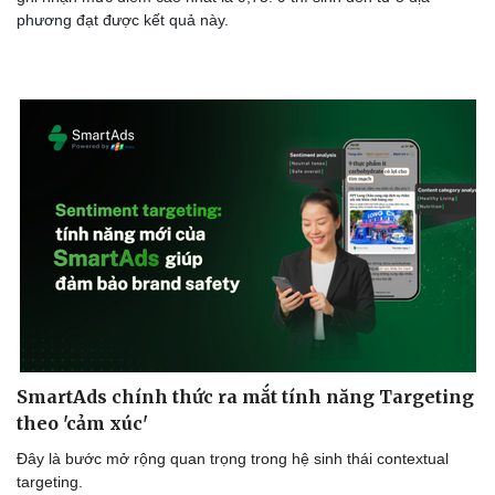
phương đạt được kết quả này.
Sức khỏe
Đời sống
Dinh dưỡng - món ngon
Nhà đẹp
Cây thuốc
Blog
Sản phụ khoa
Tình yêu - Gia đình
Nhi khoa
Nam khoa
Làm đẹp - giảm cân
Phòng mạch online
Ăn sạch sống khỏe
SmartAds chính thức ra mắt tính năng Targeting
theo 'cảm xúc'
Đây là bước mở rộng quan trọng trong hệ sinh thái contextual
targeting.