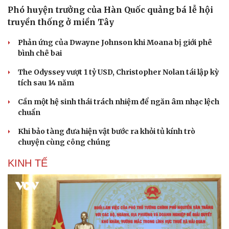
Phó huyện trưởng của Hàn Quốc quảng bá lễ hội
truyền thống ở miền Tây
Phản ứng của Dwayne Johnson khi Moana bị giới phê
bình chê bai
The Odyssey vượt 1 tỷ USD, Christopher Nolan tái lập kỳ
tích sau 14 năm
Cần một hệ sinh thái trách nhiệm để ngăn âm nhạc lệch
chuẩn
Khi bảo tàng đưa hiện vật bước ra khỏi tủ kính trò
chuyện cùng công chúng
Văn hóa
Giải trí
KINH TẾ
Sân khấu - Điện ảnh
Nghệ sĩ
Văn học
Thời trang
Âm nhạc
Sao Việt
Di sản