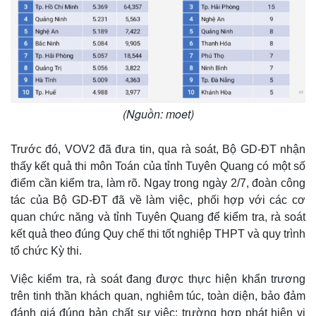
(Nguồn: moet)
Trước đó, VOV2 đã đưa tin, qua rà soát, Bộ GD-ĐT nhận
thấy kết quả thi môn Toán của tỉnh Tuyên Quang có một số
điểm cần kiểm tra, làm rõ. Ngay trong ngày 2/7, đoàn công
tác của Bộ GD-ĐT đã về làm việc, phối hợp với các cơ
quan chức năng và tỉnh Tuyên Quang để kiểm tra, rà soát
kết quả theo đúng Quy chế thi tốt nghiệp THPT và quy trình
Kinh tế
Thị trường
tổ chức Kỳ thi.
Bất động sản
Giá vàng
Khởi nghiệp
Tiêu dùng
Việc kiểm tra, rà soát đang được thực hiện khẩn trương
Tỷ giá
trên tinh thần khách quan, nghiêm túc, toàn diện, bảo đảm
Chứng khoán
đánh giá đúng bản chất sự việc; trường hợp phát hiện vi