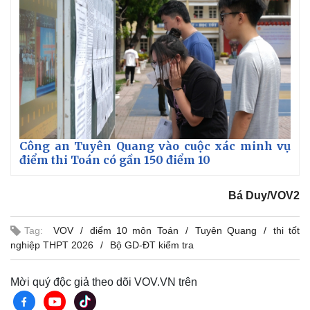
Công an Tuyên Quang vào cuộc xác minh vụ
điểm thi Toán có gần 150 điểm 10
Bá Duy/VOV2
Tag:
VOV
điểm 10 môn Toán
Tuyên Quang
thi tốt
nghiệp THPT 2026
Bộ GD-ĐT kiểm tra
Mời quý độc giả theo dõi VOV.VN trên