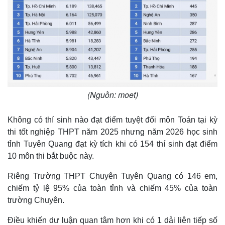
(Nguồn: moet)
Không có thí sinh nào đạt điểm tuyệt đối môn Toán tại kỳ
thi tốt nghiệp THPT năm 2025 nhưng năm 2026 học sinh
tỉnh Tuyên Quang đạt kỳ tích khi có 154 thí sinh đạt điểm
Thế giới
Multimedia
10 môn thi bắt buộc này.
Quan sát
Video
Cuộc sống đó đây
Ảnh
Riêng Trường THPT Chuyên Tuyên Quang có 146 em,
Hồ sơ
E-Magazine
chiếm tỷ lệ 95% của toàn tỉnh và chiếm 45% của toàn
Infographic
trường Chuyên.
Điều khiến dư luận quan tâm hơn khi có 1 dải liên tiếp số