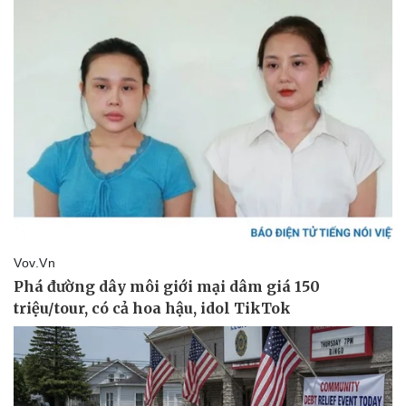
Thể thao
Ô tô - Xe máy
Bóng đá
Ô tô
Lịch thi đấu bóng đá
Xe máy
Thế giới thể thao
Tư vấn
eSports
Hậu trường