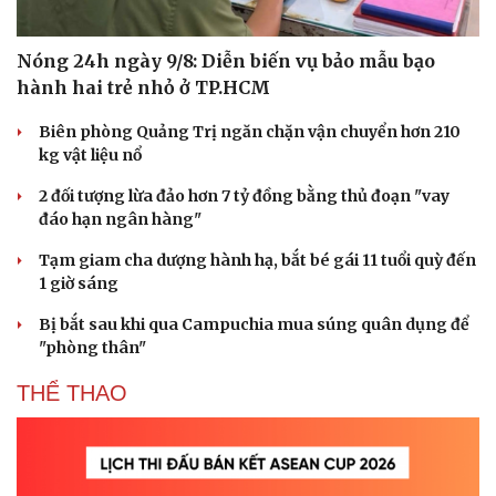
Nóng 24h ngày 9/8: Diễn biến vụ bảo mẫu bạo
hành hai trẻ nhỏ ở TP.HCM
Biên phòng Quảng Trị ngăn chặn vận chuyển hơn 210
kg vật liệu nổ
2 đối tượng lừa đảo hơn 7 tỷ đồng bằng thủ đoạn "vay
đáo hạn ngân hàng"
Tạm giam cha dượng hành hạ, bắt bé gái 11 tuổi quỳ đến
1 giờ sáng
Bị bắt sau khi qua Campuchia mua súng quân dụng để
"phòng thân"
THỂ THAO