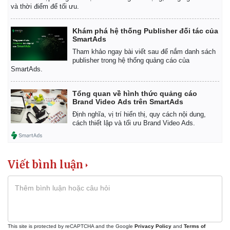
Vụ án
Vũ khí
và thời điểm để tối ưu.
Tin nóng
Việt Nam
Tư vấn luật
Phân tích
Khám phá hệ thống Publisher đối tác của
SmartAds
Tham khảo ngay bài viết sau để nắm danh sách
publisher trong hệ thống quảng cáo của
SmartAds.
Tổng quan về hình thức quảng cáo
Brand Video Ads trên SmartAds
Định nghĩa, vị trí hiển thị, quy cách nội dung,
cách thiết lập và tối ưu Brand Video Ads.
Viết bình luận
This site is protected by reCAPTCHA and the Google
Privacy Policy
and
Terms of