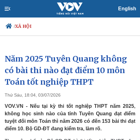
English
XÃ HỘI
/
Năm 2025 Tuyên Quang không
Chính trị
Xã hội
Đảng
Tin 24h
có bài thi nào đạt điểm 10 môn
Tổ chức nhân sự
Dự báo thời tiết
Toán tốt nghiệp THPT
Quốc hội
Giáo dục
Nhận diện sự thật
Dấu ấn VOV
Việc làm
Thứ Sáu, 18:04, 03/07/2026
Biển đảo
VOV.VN - Nếu tại kỳ thi tốt nghiệp THPT năm 2025,
không học sinh nào của tỉnh Tuyên Quang đạt điểm
tuyệt đối môn Toán thì năm 2026 có đến 153 bài thi đạt
điểm 10. Bộ GD-ĐT đang kiểm tra, làm rõ.