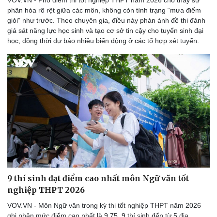
VOV.VN - Phổ điểm thi tốt nghiệp THPT năm 2026 cho thấy sự
phân hóa rõ rệt giữa các môn, không còn tình trạng “mưa điểm
giỏi” như trước. Theo chuyên gia, điều này phản ánh đề thi đánh
giá sát năng lực học sinh và tạo cơ sở tin cậy cho tuyển sinh đại
học, đồng thời dự báo nhiều biến động ở các tổ hợp xét tuyển.
9 thí sinh đạt điểm cao nhất môn Ngữ văn tốt
nghiệp THPT 2026
VOV.VN - Môn Ngữ văn trong kỳ thi tốt nghiệp THPT năm 2026
ghi nhận mức điểm cao nhất là 9,75. 9 thí sinh đến từ 5 địa