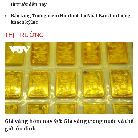
từ trước đến nay
Bảo tàng Tưởng niệm Hòa bình tại Nhật Bản đón lượng
khách kỷ lục
THỊ TRƯỜNG
Du lịch
Podcast
Tư vấn
Câu chuyện thời sự
Giá vàng hôm nay 9/8: Giá vàng trong nước và thế
Săn Tour
Đọc truyện đêm khuya
giới ổn định
check-in
Cửa sổ tình yêu
Kể chuyện cho bé