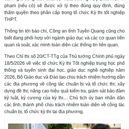
Giá cà phê
phạm (nếu có) sẽ được xử lý theo đúng quy định, đúng
thẩm quyền theo phân cấp trong tổ chức Kỳ thi tốt nghiệp
THPT.
Thông tin tới báo chí, Công an tỉnh Tuyên Quang cũng cho
biết đang phối hợp với ngành giáo dục và các cơ quan liên
quan rà soát, xác minh toàn diện các thông tin liên quan.
Theo Chỉ thị số 20/CT-TTg của Thủ tướng Chính phủ ngày
18/5/2026 về việc tổ chức Kỳ thi Tốt nghiệp trung học phổ
thông và tuyển sinh đại học, giáo dục nghề nghiệp năm
2026, Bộ Giáo dục và Đào tạo chịu trách nhiệm hướng dẫn
các địa phương về công tác chuẩn bị và tổ chức thi; xây
dựng đề thi; nâng cao hiệu quả kiểm tra, giám sát bảo đảm
kỷ luật, kỷ cương của kỳ thi… Chủ tịch ủy ban nhân dân
các tỉnh, thành phố chịu trách nhiệm toàn diện về công tác
chuẩn bị, tổ chức kỳ thi tại địa phương.