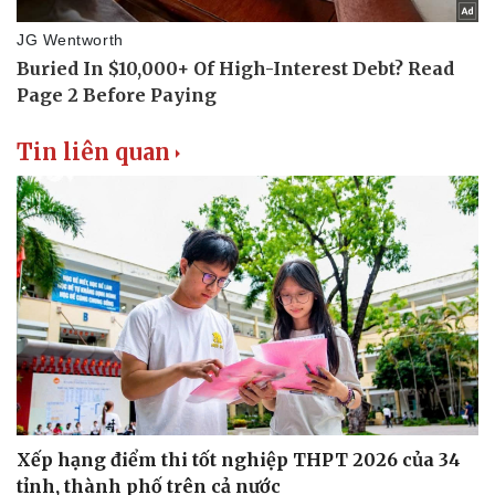
Doanh nghiệp
Công nghệ
Thông tin doanh nghiệp
Sành điệu
Tin liên quan
Doanh nghiệp 24h
Tin Công nghệ
Doanh nhân
Trải nghiệm
Vì cộng đồng
Chuyển đổi số
Xếp hạng điểm thi tốt nghiệp THPT 2026 của 34
tỉnh, thành phố trên cả nước