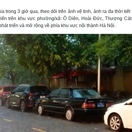
Lịch thi đấu bóng đá
Xe máy
Thế giới thể thao
Tư vấn
trong 3 giờ qua, theo dõi trên ảnh vệ tinh, ảnh ra đa thời tiết
eSports
V
 triển trên khu vực phường/xã: Ô Diên, Hoài Đức, Thượng Cát
Hậu trường
t triển và mở rộng về phía khu vực nội thành Hà Nội.
Văn hóa
Giải trí
D
Sân khấu - Điện ảnh
Nghệ sĩ
Văn học
Thời trang
Âm nhạc
Sao Việt
c
Di sản