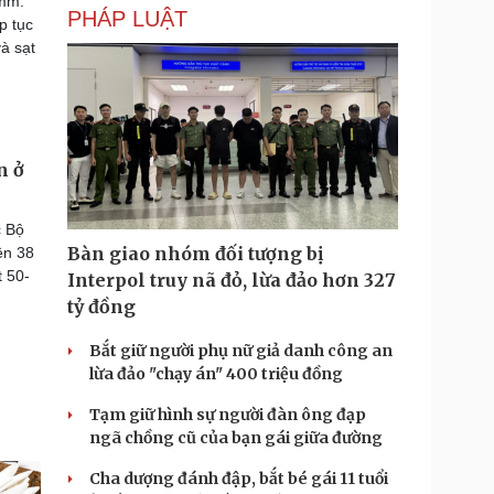
0mm.
PHÁP LUẬT
p tục
và sạt
n ở
c Bộ
Bàn giao nhóm đối tượng bị
ên 38
t 50-
Interpol truy nã đỏ, lừa đảo hơn 327
tỷ đồng
Bắt giữ người phụ nữ giả danh công an
lừa đảo "chạy án" 400 triệu đồng
Tạm giữ hình sự người đàn ông đạp
ngã chồng cũ của bạn gái giữa đường
Cha dượng đánh đập, bắt bé gái 11 tuổi