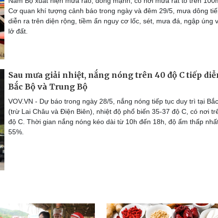
Nam Bộ xuất hiện mưa rào, dông mạnh, có nơi mưa rất to trên 10
Cơ quan khí tượng cảnh báo trong ngày và đêm 29/5, mưa dông tiế
diễn ra trên diện rộng, tiềm ẩn nguy cơ lốc, sét, mưa đá, ngập úng 
lở đất.
Sau mưa giải nhiệt, nắng nóng trên 40 độ C tiếp diễ
Bắc Bộ và Trung Bộ
VOV.VN - Dự báo trong ngày 28/5, nắng nóng tiếp tục duy trì tại Bắ
(trừ Lai Châu và Điện Biên), nhiệt độ phổ biến 35-37 độ C, có nơi tr
độ C. Thời gian nắng nóng kéo dài từ 10h đến 18h, độ ẩm thấp nhấ
55%.