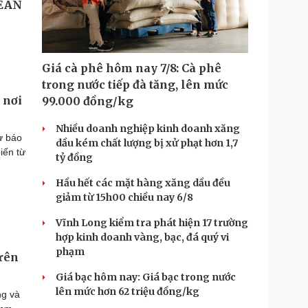
Giá cà phê hôm nay 7/8: Cà phê
trong nước tiếp đà tăng, lên mức
 nơi
99.000 đồng/kg
Nhiều doanh nghiệp kinh doanh xăng
ự báo
dầu kém chất lượng bị xử phạt hơn 1,7
iến từ
tỷ đồng
Hầu hết các mặt hàng xăng dầu đều
giảm từ 15h00 chiều nay 6/8
Vĩnh Long kiểm tra phát hiện 17 trường
hợp kinh doanh vàng, bạc, đá quý vi
phạm
trên
Giá bạc hôm nay: Giá bạc trong nước
lên mức hơn 62 triệu đồng/kg
ng và