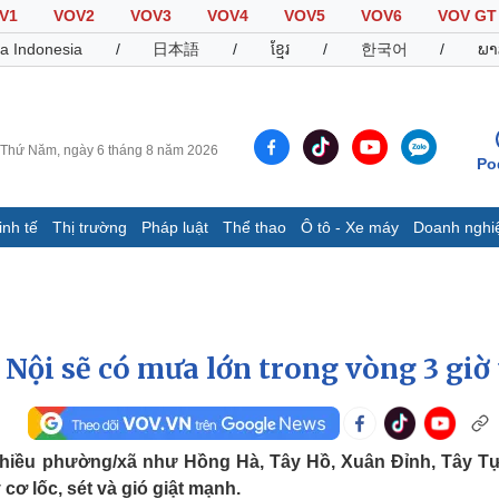
V1
VOV2
VOV3
VOV4
VOV5
VOV6
VOV GT
a Indonesia
/
日本語
/
ខ្មែរ
/
한국어
/
ພາ
Thứ Năm, ngày 6 tháng 8 năm 2026
Po
inh tế
Thị trường
Pháp luật
Thể thao
Ô tô - Xe máy
Doanh nghi
Thế giới
Multimedia
K
Quan sát
Video
B
Cuộc sống đó đây
Ảnh
K
Hồ sơ
E-Magazine
Nội sẽ có mưa lớn trong vòng 3 giờ 
Infographic
Thể thao
Ô tô - Xe máy
D
 nhiều phường/xã như Hồng Hà, Tây Hồ, Xuân Đỉnh, Tây T
ơ lốc, sét và gió giật mạnh.
Bóng đá
Ô tô
T