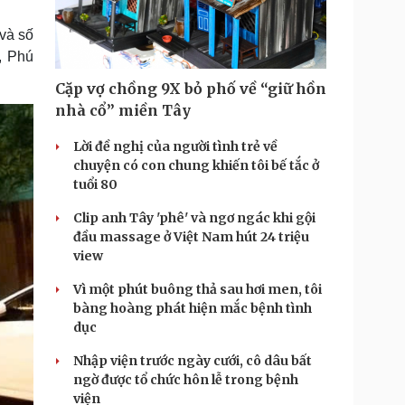
Doanh nghiệp 24h
Tin Công nghệ
Doanh nhân
Trải nghiệm
 và số
ì cộng đồng
Chuyển đổi số
, Phú
Cặp vợ chồng 9X bỏ phố về “giữ hồn
u lịch
Podcast
nhà cổ” miền Tây
Tư vấn
Câu chuyện thời sự
Săn Tour
Đọc truyện đêm khuya
Lời đề nghị của người tình trẻ về
heck-in
Cửa sổ tình yêu
chuyện có con chung khiến tôi bế tắc ở
Kể chuyện cho bé
tuổi 80
Hạt giống tâm hồn
Clip anh Tây 'phê' và ngơ ngác khi gội
đầu massage ở Việt Nam hút 24 triệu
view
Vì một phút buông thả sau hơi men, tôi
bàng hoàng phát hiện mắc bệnh tình
dục
Nhập viện trước ngày cưới, cô dâu bất
ngờ được tổ chức hôn lễ trong bệnh
viện