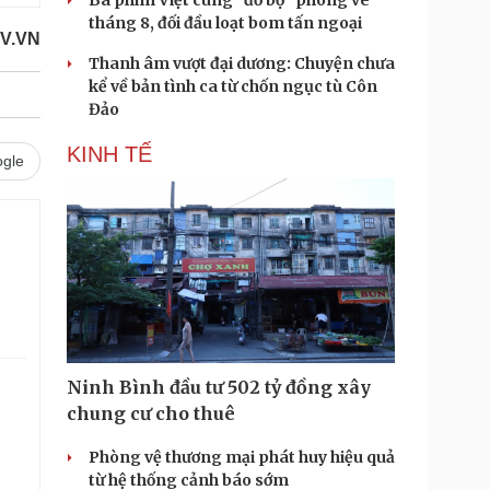
Ba phim Việt cùng “đổ bộ” phòng vé
tháng 8, đối đầu loạt bom tấn ngoại
V.VN
Thanh âm vượt đại dương: Chuyện chưa
kể về bản tình ca từ chốn ngục tù Côn
Đảo
KINH TẾ
gle
Ninh Bình đầu tư 502 tỷ đồng xây
chung cư cho thuê
Phòng vệ thương mại phát huy hiệu quả
từ hệ thống cảnh báo sớm