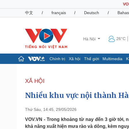
VO
中文
/
français
/
Deutsch
/
Bahas
26°C
Hà Nội
Chính trị
Xã hội
Thế giới
Multimedia
K
Chính trị
Xã hội
Đảng
Tin 24h
XÃ HỘI
Tổ chức nhân sự
Dự báo thời tiết
Quốc hội
Giáo dục
Nhiều khu vực nội thành Hà 
Nhận diện sự thật
Dấu ấn VOV
Việc làm
Biển đảo
Thứ Sáu, 14:45, 29/05/2026
Pháp luật
Quân sự - Quốc phòng
VOV.VN - Trong khoảng từ nay đến 3 giờ tới,
khả năng xuất hiện mưa rào và dông, kèm nguy c
Vụ án
Vũ khí