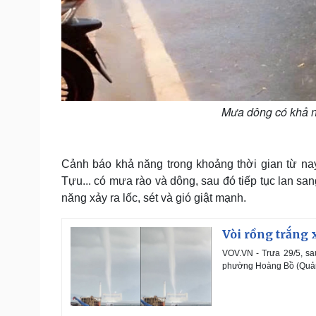
Mưa dông có khả nă
Cảnh báo khả năng trong khoảng thời gian từ na
Tựu... có mưa rào và dông, sau đó tiếp tục lan s
năng xảy ra lốc, sét và gió giật mạnh.
Vòi rồng trắng 
VOV.VN - Trưa 29/5, sa
phường Hoàng Bồ (Quản