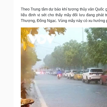
Tin nóng
Việt Nam
Tư vấn luật
Phân tích
Theo Trung tâm dự báo khí tượng thủy văn Quốc gia 
liệu định vị sét cho thấy mây đối lưu đang phát
Thượng, Đông Ngạc. Vùng mây này có xu hướng phá
Sức khỏe
Đời sống
Dinh dưỡng - món ngon
Nhà đẹp
Cây thuốc
Blog
Sản phụ khoa
Tình yêu - Gia đình
Nhi khoa
Nam khoa
Làm đẹp - giảm cân
Phòng mạch online
Ăn sạch sống khỏe
Cải chính