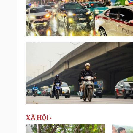
XÃ HỘI