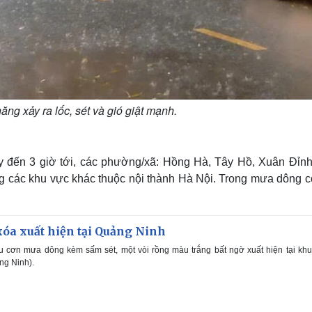
ng xảy ra lốc, sét và gió giật mạnh.
y đến 3 giờ tới, các phường/xã: Hồng Hà, Tây Hồ, Xuân Đỉnh
ang các khu vực khác thuộc nội thành Hà Nội. Trong mưa dông c
xóa xuất hiện tại Quảng Ninh
u cơn mưa dông kèm sấm sét, một vòi rồng màu trắng bất ngờ xuất hiện tại kh
g Ninh).