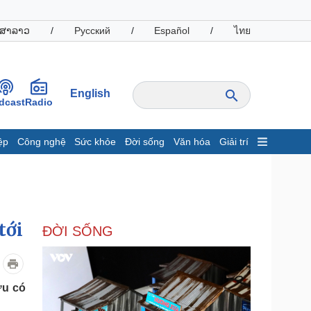
ສາລາວ
/
Русский
/
Español
/
ไทย
English
dcast
Radio
ệp
Công nghệ
Sức khỏe
Đời sống
Văn hóa
Giải trí
inh tế
Thị trường
ất động sản
Giá vàng
hởi nghiệp
Tiêu dùng
Tỷ giá
tới
ĐỜI SỐNG
Chứng khoán
Giá cà phê
oanh nghiệp
Công nghệ
ựu có
hông tin doanh nghiệp
Sành điệu