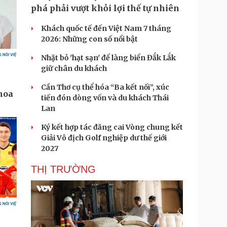
phá phải vượt khỏi lợi thế tự nhiên
Khách quốc tế đến Việt Nam 7 tháng
2026: Những con số nổi bật
Nhặt bỏ 'hạt sạn' để làng biển Đắk Lắk
giữ chân du khách
Cần Thơ cụ thể hóa “Ba kết nối”, xúc
tiến đón dòng vốn và du khách Thái
Lan
Ký kết hợp tác đăng cai Vòng chung kết
Giải Vô địch Golf nghiệp dư thế giới
2027
THỊ TRƯỜNG